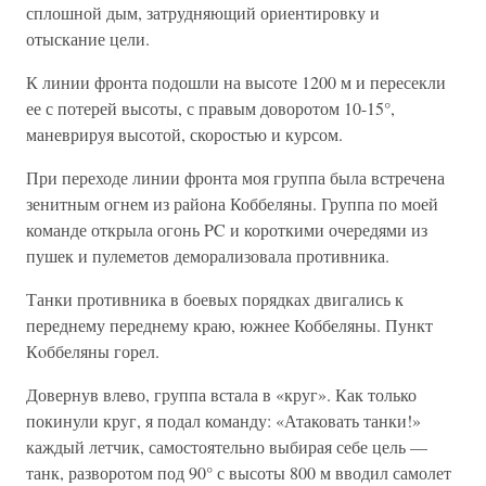
сплошной дым, затрудняющий ориентировку и
отыскание цели.
К линии фронта подошли на высоте 1200 м и пересекли
ее с потерей высоты, с правым доворотом 10-15°,
маневрируя высотой, скоростью и курсом.
При переходе линии фронта моя группа была встречена
зенитным огнем из района Коббеляны. Группа по моей
команде открыла огонь PC и короткими очередями из
пушек и пулеметов деморализовала противника.
Танки противника в боевых порядках двигались к
переднему переднему краю, южнее Коббеляны. Пункт
Кoббеляны горел.
Довернув влево, группа встала в «круг». Как только
покинули круг, я подал команду: «Атаковать танки!»
каждый летчик, самостоятельно выбирая себе цель —
танк, разворотом под 90° с высоты 800 м вводил самолет