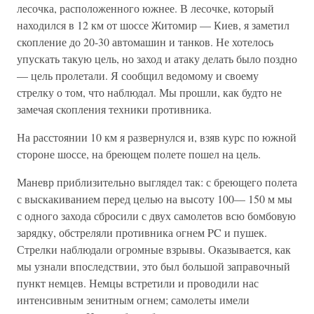
лесочка, расположенного южнее. В лесочке, который
находился в 12 км от шоссе Житомир — Киев, я заметил
скопление до 20-30 автомашин и танков. Не хотелось
упускать такую цель, но заход и атаку делать было поздно
— цель пролетали. Я сообщил ведомому и своему
стрелку о том, что наблюдал. Мы прошли, как будто не
замечая скопления техники противника.
На расстоянии 10 км я развернулся и, взяв курс по южной
стороне шоссе, на бреющем полете пошел на цель.
Маневр приблизительно выглядел так: с бреющего полета
с выскакиванием перед целью на высоту 100— 150 м мы
с одного захода сбросили с двух самолетов всю бомбовую
зарядку, обстреляли противника огнем PC и пушек.
Стрелки наблюдали огромные взрывы. Оказывается, как
мы узнали впоследствии, это был большой заправочный
пункт немцев. Немцы встретили и проводили нас
интенсивным зенитным огнем; самолеты имели