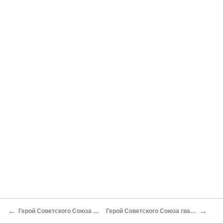
←
→
Герой Советского Союза гвардии капитан Кирток Н. Н.
Герой Советского Союза гвардии капитан Овчинников А. П.