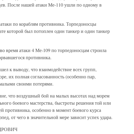
цев. После нашей атаки Ме-110 ушли по одному в
 атаки по кораблям противника. Торпедоносцы
тате которой был потоплен один танкер и один танкер
во время атаки 4 Ме-109 по торпедоносцам строила
орвавшегося противника.
шел к выводу, что взаимодействие всех групп,
ре, их полная согласованность (особенно пар,
 малыми своими потерями.
ние, что воздушный бой на малых высотах над морем
льного боевого мастерства, быстроты решения той или
ей противника, особенно в момент боевого курса
ед, от чего в значительной мере зависит успех удара.
ДРОВИЧ