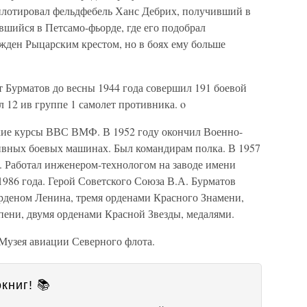
илотировал фельдфебель Ханс Дебрих, получивший в
шийся в Петсамо-фьорде, где его подобрал
жден Рыцарским крестом, но в боях ему больше
 Бурматов до весны 1944 года совершил 191 боевой
л 12 ив группе 1 самолет противника. o
кие курсы ВВС ВМФ. В 1952 году окончил Военно-
ивных боевых машинах. Был командирам полка. В 1957
. Работал инженером-технологом на заводе имени
 1986 года. Герой Советского Союза В.А. Бурматов
 орденом Ленина, тремя орденами Красного Знамени,
пени, двумя орденами Красной Звезды, медалями.
 Музея авиации Северного флота.
книг! 📚