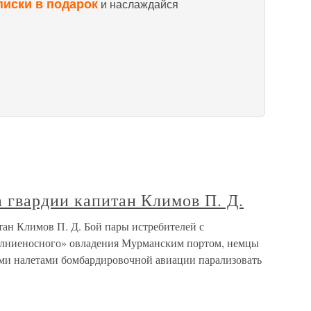
писки в подарок
и наслаждайся
 гвардии капитан Климов П. Д.
тан Климов П. Д. Бой пары истребителей с
лниеносного» овладения Мурманским портом, немцы
и налетами бомбардировочной авиации парализовать