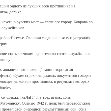
вший одного из лучших асов противника из
рихаДебриха.
исконно русских мест — славного города Коврова во
х оружейников.
в рабочей семье. Окончил среднюю школу и устроился
ером.
ание стать летчиком превозмогло тяготы службы, и в
 школу.
ого авиационного полка (5яминноторпедная
флота). Сухие строки наградных документов говорят
оносцев на конвои противника, в результате которых
блей».
он одержал наЛаГГ-3, в трех атаках сбив
 Мурманску. Осенью 1942 г. полк был перевооружен
н провел свой очередной результативный бой, сбив