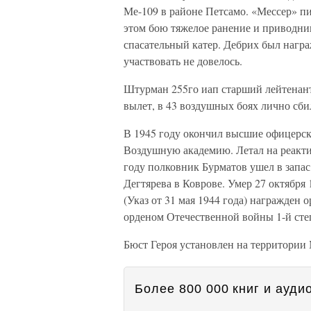
Ме-109 в районе Петсамо. «Мессер» п
этом бою тяжелое ранение и приводнив
спасательный катер. Дебрих был награ
участвовать не довелось.
Штурман 255го иап старший лейтенант
вылет, в 43 воздушных боях лично сби
В 1945 году окончил высшие офицерс
Воздушную академию. Летал на реакт
году полковник Бурматов ушел в запас
Дегтярева в Коврове. Умер 27 октября
(Указ от 31 мая 1944 года) награжден
орденом Отечественной войны 1-й сте
Бюст Героя установлен на территории
Более 800 000 книг и аудио