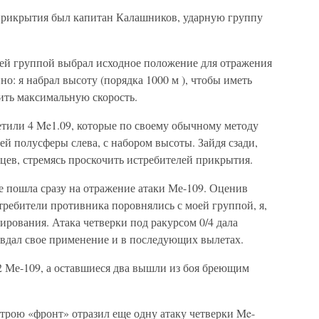
рикрытия был капитан Калашников, ударную группу
воей группой выбрал исходное положение для отражения
о: я набрал высоту (порядка 1000 м ), чтобы иметь
ить максимальную скорость.
етили 4 Me1.09, которые по своему обычному методу
ей полусферы слева, с набором высоты. Зайдя сзади,
цев, стремясь проскочить истребителей прикрытия.
е пошла сразу на отражение атаки Ме-109. Оценив
требители противника поровнялись с моей группой, я,
кирования. Атака четверки под ракурсом 0/4 дала
авдал свое применение и в последующих вылетах.
2 Ме-109, а оставшиеся два вышли из боя бреющим
 строю «фронт» отразил еще одну атаку четверки Me-