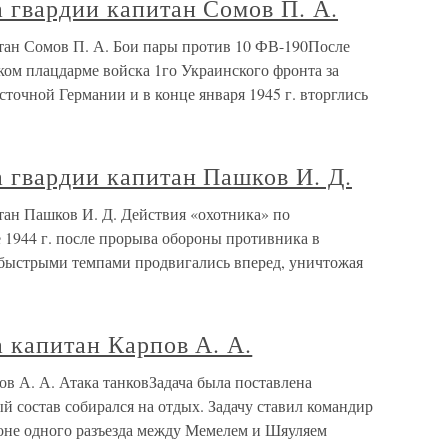
 гвардии капитан Сомов П. А.
тан Сомов П. А. Бои пары против 10 ФВ-190После
ом плацдарме войска 1го Украинского фронта за
точной Германии и в конце января 1945 г. вторглись
 гвардии капитан Пашков И. Д.
тан Пашков И. Д. Действия «охотника» по
1944 г. после прорыва обороны противника в
быстрыми темпами продвигались вперед, уничтожая
 капитан Карпов А. А.
в А. А. Атака танковЗадача была поставлена
ый состав собирался на отдых. Задачу ставил командир
оне одного разъезда между Мемелем и Шяуляем