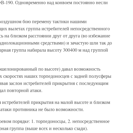
ФВ-190. Одновременно над конвоем постоянно несли
.
 воздушном бою перемену тактики нашими
их вылетах группа истребителей непосредственного
ь на близком расстоянии друг от друга (во избежание
адиолокационными средствами) и зачастую шли так до
дарная группа набирала высоту 300400 м над группой
 эшелонированный по высоте) давал возможность
х скоростях наших торпедоносцев с задней полусферы
ивая заслон истребителей прикрытия с последующим
дал повторной атаки.
я истребителей прикрытия на малой высоте и близком
 атаки противника не было возможности.
оевом порядке: 1. торпедоносцы, 2. непосредственное
рная группа (выше всех и несколько сзади).