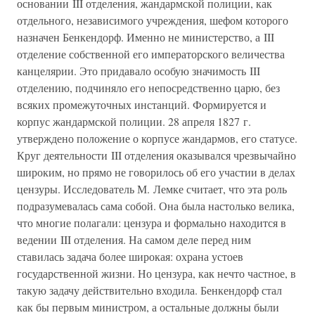
основании III отделения, жандармской полиции, как
отдельного, независимого учреждения, шефом которого
назначен Бенкендорф. Именно не министерство, а III
отделение собственной его императорского величества
канцелярии. Это придавало особую значимость III
отделению, подчиняло его непосредственно царю, без
всяких промежуточных инстанций. Формируется и
корпус жандармской полиции. 28 апреля 1827 г.
утверждено положение о корпусе жандармов, его статусе.
Круг деятельности III отделения оказывался чрезвычайно
широким, но прямо не говорилось об его участии в делах
цензуры. Исследователь М. Лемке считает, что эта роль
подразумевалась сама собой. Она была настолько велика,
что многие полагали: цензура и формально находится в
ведении III отделения. На самом деле перед ним
ставилась задача более широкая: охрана устоев
государственной жизни. Но цензура, как нечто частное, в
такую задачу действительно входила. Бенкендорф стал
как бы первым министром, а остальные должны были