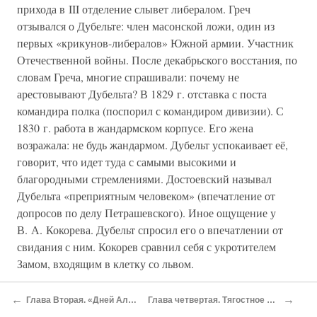
прихода в III отделение слывет либералом. Греч
отзывался о Дубельте: член масонской ложи, один из
первых «крикунов-либералов» Южной армии. Участник
Отечественной войны. После декабрьского восстания, по
словам Греча, многие спрашивали: почему не
арестовывают Дубельта? В 1829 г. отставка с поста
командира полка (поспорил с командиром дивизии). С
1830 г. работа в жандармском корпусе. Его жена
возражала: не будь жандармом. Дубельт успокаивает её,
говорит, что идет туда с самыми высокими и
благородными стремлениями. Достоевский называл
Дубельта «преприятным человеком» (впечатление от
допросов по делу Петрашевского). Иное ощущение у
В. А. Кокорева. Дубельт спросил его о впечатлении от
свидания с ним. Кокорев сравнил себя с укротителем
Замом, входящим в клетку со львом.
Жуковский пишет о Дубельте:
←
→
Глава Вторая. «Дней Александровых прекрасное начало»… «Кочующий деспот»
Глава четвертая. Тягостное благоволение (поэт Пушкин и император Николай). Часть первая