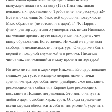
вынужден подать в отставку (129). Инстинктивная
ненависть к просвещению. Требование: «не рассуждать!»
Всё напоказ: лишь бы было всё хорошо на поверхности.
Мало образован (не готовили в цари). Г.-Ф. Паррот,
физик, ректор Дерптского университета, писал Николаю:
вы меньше препятствуете вывозу наличных денег, чем
ввозу образования. Естественно, Николай не признавал
свободы и независимости литературы. Она должна быть
верной и покорной служанкой его режима. Писатель —
чиновник, занимающийся между прочим литературой.
Но дело не только в характере Николая. Его царствование
слишком уж густо насыщено неприятными с точки
зрения императора событиями: декабристское восстание,
революционные события в Европе (две революции),
восстание в Польше, петрашевцы. Это могло напугать
любого царя, с любым характером. Отсюда стремление
всеми мерами обезопасить себя от потрясений, укрепить
престол, русское самодержавие.