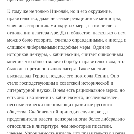
К тому же не только Николай, но и его окружение,
правительство, даже не самые реакционные министры,
являлись сторонниками «крутых мер», в том числе в
отношении к литературе. Да и общество, насколько о нем
можно было говорить, считало оправданными, а иногда и
слишком либеральными подобные меры. Один из
историков цензуры, Скабичевский, считает ошибочным
мнение, что общество вело борьбу с правительством, что
было два противостоящих лагеря. Такое мнение
высказывал Герцен, позднее его повторял Ленин. Оно
стало господствующим в советской исторической и
литературной науках. В нем есть рациональное зерно, но
есть оно и во мнении Скабичевского, исследователей,
пессимистически оценивающих развитие русского
общества. Скабичевский приводит случаи, когда
представители власти, цензоры иногда более либерально
относились к литературе, чем некоторые писатели,
ученые. Упрощенность взгляда, что правительство всегда