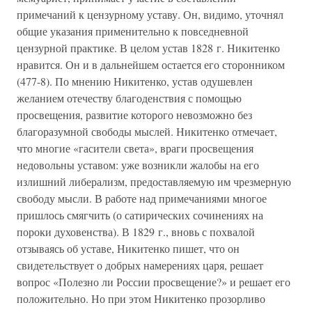
примечаний к цензурному уставу. Он, видимо, уточнял
общие указания применительно к повседневной
цензурной практике. В целом устав 1828 г. Никитенко
нравится. Он и в дальнейшем остается его сторонником
(477-8). По мнению Никитенко, устав одушевлен
желанием отечеству благоденствия с помощью
просвещения, развитие которого невозможно без
благоразумной свободы мыслей. Никитенко отмечает,
что многие «гасители света», враги просвещения
недовольны уставом: уже возникли жалобы на его
излишний либерализм, предоставляемую им чрезмерную
свободу мысли. В работе над примечаниями многое
пришлось смягчить (о сатирических сочинениях на
пороки духовенства). В 1829 г., вновь с похвалой
отзываясь об уставе, Никитенко пишет, что он
свидетельствует о добрых намерениях царя, решает
вопрос «Полезно ли России просвещение?» и решает его
положительно. Но при этом Никитенко прозорливо