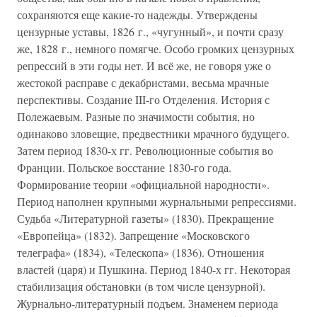
сохраняются еще какие-то надежды. Утверждены
цензурные уставы, 1826 г., «чугунный», и почти сразу
же, 1828 г., немного помягче. Особо громких цензурных
репрессий в эти годы нет. И всё же, не говоря уже о
жестокой расправе с декабристами, весьма мрачные
перспективы. Создание III-го Отделения. История с
Полежаевым. Разные по значимости события, но
одинаково зловещие, предвестники мрачного будущего.
Затем период 1830-х гг. Революционные события во
Франции. Польское восстание 1830-го года.
Формирование теории «официальной народности».
Период наполнен крупными журнальными репрессиями.
Судьба «Литературной газеты» (1830). Прекращение
«Европейца» (1832). Запрещение «Московского
телеграфа» (1834), «Телескопа» (1836). Отношения
властей (царя) и Пушкина. Период 1840-х гг. Некоторая
стабилизация обстановки (в том числе цензурной).
Журнально-литературный подъем. Знаменем периода