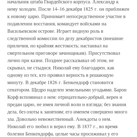
начальник штаба Гвардейского корпуса. Александр к
нему холоден. После 14–16 декабря 1825 г. он приближен
к новому царю. Принимает непосредственное участие в
подавлении восстания, командует войсками на
Васильевском острове. Играет видную роль в
следственной комиссии по делу декабристов (внешние
приличия, но крайняя жестокость; настаивал на
смертельном приговоре зачинщикам). Присутствовал
лично при казни. Позднее рассказывал об этом, не
скрывал, не стыдися. Николай ему благодарен, как
одному из тех, кто проявил верность в решающую
минуту. В декабре 1826 г. Бенкендорф становится
сенатором. Щедро наделен земельными угодьями. Барон
Корф вспоминал о нем: отрицательно-добрый, верен и
предан царю, не имея личной воли и взгляда; без знания
дела, без охоты к занятиям; его именем совершено много
зла. Довольно невежественный. Анекдоты о нем.
Николай его любил и верил ему. В 1837 г., во время
болезни Бенкендорфа, целые часы просиживал у его