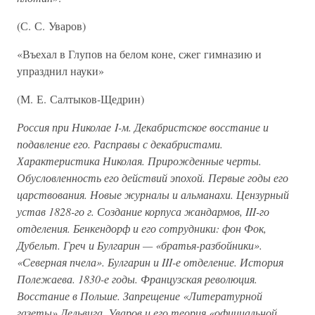
(С. С. Уваров)
«Въехал в Глупов на белом коне, сжег гимназию и
упразднил науки»
(М. Е. Салтыков-Щедрин)
Россия при Николае I-м. Декабристское восстание и
подавление его. Расправы с декабристами.
Характеристика Николая. Прирожденные черты.
Обусловленность его действий эпохой. Первые годы его
царствования. Новые журналы и альманахи. Цензурный
устав 1828-го г. Создание корпуса жандармов, III-го
отделения. Бенкендорф и его сотрудники: фон Фок,
Дубельт. Греч и Булгарин — «братья-разбойники».
«Северная пчела». Булгарин и III-е отделение. История
Полежаева. 1830-е годы. Французская революция.
Восстание в Польше. Запрещение «Литературной
газеты» Дельвига. Уваров и его теория «официальной