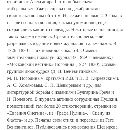
отличие от Александра I, что он был сначала
либеральным. Уже расправа над декабристами
свидетельствовала об этом. И все же в первые 2–3 года, в
начале его царствования, как мы упоминали, еще
сохранялись какие-то надежды. Некоторые основания для
таких надежд имелись. Сравнительно легко еще
разрешалось издание новых журналов и альманахов. В
1826–1830 гг. их появилось около 45. Самый
значительный, пожалуй, журнал (в 1829 г. альманах)
«Московский вестник» Погодина (1827–1830). Создан
группой любомудров (Д. В. Веневитиновым,
М. П. Погодиным, братьями И.В. и П. В. Киреевскими,
А. С. Хомяковым, С. П. Шевыревым и др.) для
литературной борьбы с изданиями Булгарина-Греча и
Н. Полевого. В журнале активно сотрудничал Пушкин,
поместивший там более 20 стихотворений, отрывки из
«Евгения Онегина», из «Графа Нулина», «Сцену из
Фауста» и др. Печатал свои стихи и переводы из Гете
Веневитинов. Публиковались произведения Шевырева,