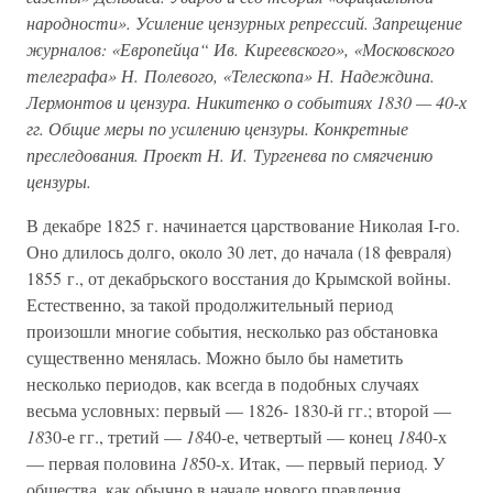
народности». Усиление цензурных репрессий. Запрещение
журналов: «Европейца“ Ив. Киреевского», «Московского
телеграфа» Н. Полевого, «Телескопа» Н. Надеждина.
Лермонтов и цензура. Никитенко о событиях 1830 — 40-х
гг. Общие меры по усилению цензуры. Конкретные
преследования. Проект Н. И. Тургенева по смягчению
цензуры.
В декабре 1825 г. начинается царствование Николая I-го.
Оно длилось долго, около 30 лет, до начала (18 февраля)
1855 г., от декабрьского восстания до Крымской войны.
Естественно, за такой продолжительный период
произошли многие события, несколько раз обстановка
существенно менялась. Можно было бы наметить
несколько периодов, как всегда в подобных случаях
весьма условных: первый — 1826- 1830-й гг.; второй —
18
30-е гг., третий —
18
40-е, четвертый — конец
18
40-х
— первая половина
18
50-х. Итак, — первый период. У
общества, как обычно в начале нового правления,