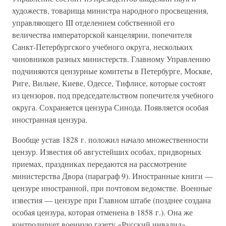
художеств, товарища министра народного просвещения,
управляющего III отделением собственной его
величества императорской канцелярии, попечителя
Санкт-Петербургского учебного округа, нескольких
чиновников разных министерств. Главному Управлению
подчиняются цензурные комитеты в Петербурге, Москве,
Риге, Вильне, Киеве, Одессе, Тифлисе, которые состоят
из цензоров, под председательством попечителя учебного
округа. Сохраняется цензура Синода. Появляется особая
иностранная цензура.
Вообще устав 1828 г. положил начало множественности
цензур. Известия об августейших особах, придворных
приемах, праздниках передаются на рассмотрение
министерства Двора (параграф 9). Иностранные книги —
цензуре иностранной, при почтовом ведомстве. Военные
известия — цензуре при Главном штабе (позднее создана
особая цензура, которая отменена в 1858 г.). Она же
контролирует военную газету «Русский инвалид».