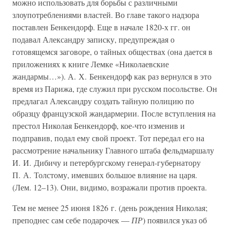
можно использовать для борьбы с различными
злоупотреблениями властей. Во главе такого надзора
поставлен Бенкендорф. Еще в начале 1820-х гг. он
подавал Александру записку, предупреждая о
готовящемся заговоре, о тайных обществах (она дается в
приложениях к книге Лемке «Николаевские
жандармы…»). А. Х. Бенкендорф как раз вернулся в это
время из Парижа, где служил при русском посольстве. Он
предлагал Александру создать тайную полицию по
образцу французской жандармерии. После вступления на
престол Николая Бенкендорф, кое-что изменив и
подправив, подал ему свой проект. Тот передал его на
рассмотрение начальнику Главного штаба фельдмаршалу
И. И. Дибичу и петербургскому генерал-губернатору
П. А. Толстому, имевших большое влияние на царя.
(Лем. 12–13). Они, видимо, возражали против проекта.
Тем не менее 25 июня 1826 г. (день рождения Николая;
преподнес сам себе подарочек —
ПР
) появился указ об