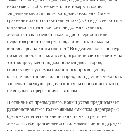
наблюдает, чтобы не ввозились товары плохие,
запрещенные, а лишь те, которые дозволены (такое
сравнение дают составители устава). Отсюда меняются и
обязанности цензоров: они не должны судить о
достоинствах и недостатках, о достоверности или
недостоверности содержания, а отвечать только на
вопрос: вредна книга или нет? Вся деятельность цензуры,
по мнению членов комиссии, ограничивается ответом на
этот вопрос; такой подход полезен для авторов,
способствует успехам подлинного просвещения,
ограничивает произвол цензоров, но и дает возможность
запрещать всякую вредную книгу на основании закона,
не вступая в пререкания с автором.
В отличие от предыдущего, новый устав предписывает
руководствоваться только явным смыслом (параграф 6):
брать «всегда за основание явный смысл речи, не
дозволяя себе произвольного толкования оной в дурную
сторону», «не делать привязки к словам и отдельным