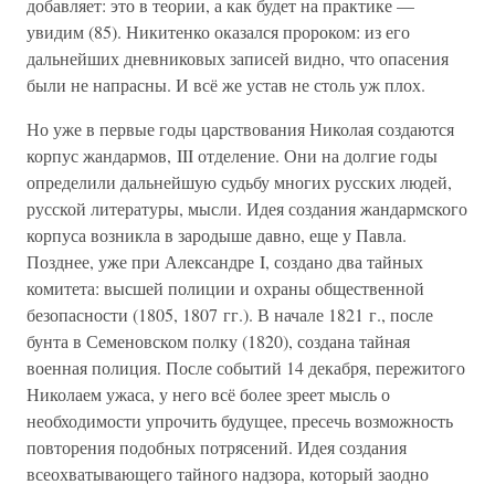
добавляет: это в теории, а как будет на практике —
увидим (85). Никитенко оказался пророком: из его
дальнейших дневниковых записей видно, что опасения
были не напрасны. И всё же устав не столь уж плох.
Но уже в первые годы царствования Николая создаются
корпус жандармов, III отделение. Они на долгие годы
определили дальнейшую судьбу многих русских людей,
русской литературы, мысли. Идея создания жандармского
корпуса возникла в зародыше давно, еще у Павла.
Позднее, уже при Александре I, создано два тайных
комитета: высшей полиции и охраны общественной
безопасности (1805, 1807 гг.). В начале 1821 г., после
бунта в Семеновском полку (1820), создана тайная
военная полиция. После событий 14 декабря, пережитого
Николаем ужаса, у него всё более зреет мысль о
необходимости упрочить будущее, пресечь возможность
повторения подобных потрясений. Идея создания
всеохватывающего тайного надзора, который заодно