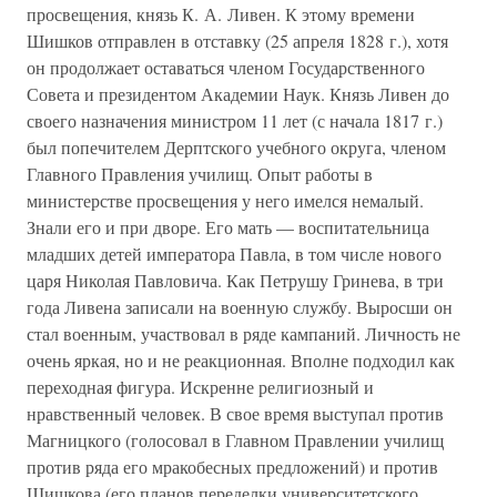
просвещения, князь К. А. Ливен. К этому времени
Шишков отправлен в отставку (25 апреля 1828 г.), хотя
он продолжает оставаться членом Государственного
Совета и президентом Академии Наук. Князь Ливен до
своего назначения министром 11 лет (с начала 1817 г.)
был попечителем Дерптского учебного округа, членом
Главного Правления училищ. Опыт работы в
министерстве просвещения у него имелся немалый.
Знали его и при дворе. Его мать — воспитательница
младших детей императора Павла, в том числе нового
царя Николая Павловича. Как Петрушу Гринева, в три
года Ливена записали на военную службу. Выросши он
стал военным, участвовал в ряде кампаний. Личность не
очень яркая, но и не реакционная. Вполне подходил как
переходная фигура. Искренне религиозный и
нравственный человек. В свое время выступал против
Магницкого (голосовал в Главном Правлении училищ
против ряда его мракобесных предложений) и против
Шишкова (его планов переделки университетского