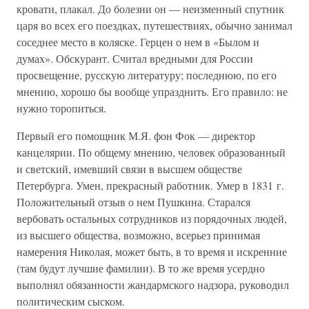
кровати, плакал. До болезни он — неизменный спутник
царя во всех его поездках, путешествиях, обычно занимал
соседнее место в коляске. Герцен о нем в «Былом и
думах». Обскурант. Считал вредными для России
просвещение, русскую литературу; последнюю, по его
мнению, хорошо бы вообще упразднить. Его правило: не
нужно торопиться.
Первый его помощник М.Я. фон Фок — директор
канцелярии. По общему мнению, человек образованный
и светский, имевший связи в высшем обществе
Петербурга. Умен, прекрасный работник. Умер в 1831 г.
Положительный отзыв о нем Пушкина. Старался
вербовать остальных сотрудников из порядочных людей,
из высшего общества, возможно, всерьез принимая
намерения Николая, может быть, в то время и искренние
(там будут лучшие фамилии). В то же время усердно
выполнял обязанности жандармского надзора, руководил
политическим сыском.