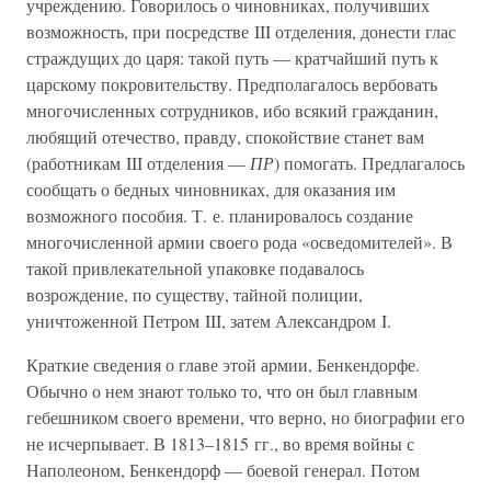
учреждению. Говорилось о чиновниках, получивших
возможность, при посредстве III отделения, донести глас
страждущих до царя: такой путь — кратчайший путь к
царскому покровительству. Предполагалось вербовать
многочисленных сотрудников, ибо всякий гражданин,
любящий отечество, правду, спокойствие станет вам
(работникам III отделения —
ПР
) помогать. Предлагалось
сообщать о бедных чиновниках, для оказания им
возможного пособия. Т. е. планировалось создание
многочисленной армии своего рода «осведомителей». В
такой привлекательной упаковке подавалось
возрождение, по существу, тайной полиции,
уничтоженной Петром III, затем Александром I.
Краткие сведения о главе этой армии, Бенкендорфе.
Обычно о нем знают только то, что он был главным
гебешником своего времени, что верно, но биографии его
не исчерпывает. В 1813–1815 гг., во время войны с
Наполеоном, Бенкендорф — боевой генерал. Потом