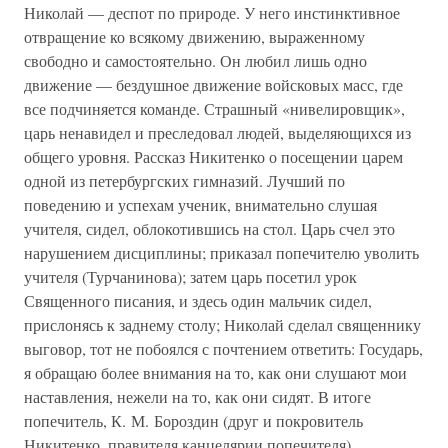
Николай — деспот по природе. У него инстинктивное
отвращение ко всякому движению, выраженному
свободно и самостоятельно. Он любил лишь одно
движение — бездушное движение войсковых масс, где
все подчиняется команде. Страшный «нивелировщик»,
царь ненавидел и преследовал людей, выделяющихся из
общего уровня. Рассказ Никитенко о посещении царем
одной из петербургских гимназий. Лучший по
поведению и успехам ученик, внимательно слушая
учителя, сидел, облокотившись на стол. Царь счел это
нарушением дисциплины; приказал попечителю уволить
учителя (Турчанинова); затем царь посетил урок
Священного писания, и здесь один мальчик сидел,
прислонясь к заднему столу; Николай сделал священнику
выговор, тот не побоялся с почтением ответить: Государь,
я обращаю более внимания на то, как они слушают мои
наставления, нежели на то, как они сидят. В итоге
попечитель, К. М. Бороздин (друг и покровитель
Никитенко, правителя канцелярии попечителя)