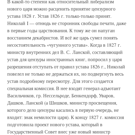
В какой-то степени как относительный либерализм
нового царя можно расценить принятие цензурного
устава 1828 г. Устав 1826 г. только-только принят.
Николай I — отнюдь не сторонник свободы печати, даже
в первые годы царствования. К тому же он напуган
восстанием декабристов. И всё же царь сумел понять
несостоятельность «чугунного устава». Когда в 1827 г.
министр внутренних дел В. С. Ланской, составляющий
устав для цензуры иностранных книг, попросил у царя
разрешения отступать от правил устава 1826 г., Николай
повелел не только не держаться их, но подвергнуть весь
устав подробному пересмотру. Для этого создается
специальная комиссия. В нее входят генерал-адъютант
Васильчиков, гр. Нессельроде, Бенкендорф, Уваров,
Дашков, Ланской (а Шишков, министр просвещения,
которого дело цензуры касались в первую очередь, не
входит: знак немилости царя). К концу 1827 г. комиссия
подготовила проект нового устава, который в
Государственный Совет внес уже новый министр