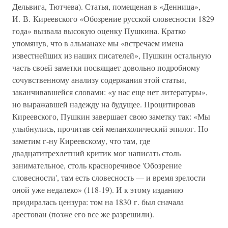
Дельвига, Тютчева). Статья, помещеная в «Денница»,
И. В. Киреевского «Обозрение русской словесности 1829
года» вызвала высокую оценку Пушкина. Кратко
упомянув, что в альманахе мы «встречаем имена
известнейших из наших писателей», Пушкин остальную
часть своей заметки посвящает довольно подробному
сочувственному анализу содержания этой статьи,
заканчивавшейся словами: «у нас еще нет литературы»,
но выражавшей надежду на будущее. Процитировав
Киреевского, Пушкин завершает свою заметку так: «Мы
улыбнулись, прочитав сей меланхолический эпилог. Но
заметим г-ну Киреевскому, что там, где
двадцатитрехлетний критик мог написать столь
занимательное, столь красноречивое 'Обозрение
словесности', там есть словесность — и время зрелости
оной уже недалеко» (118-19). И к этому изданию
придиралась цензура: том на 1830 г. был сначала
арестован (позже его все же разрешили).