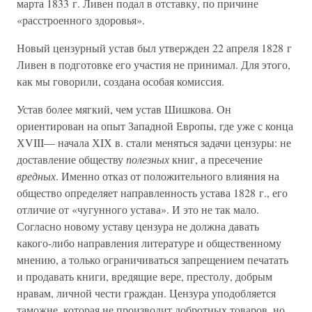
марта 1833 г. Ливен подал в отставку, по причине
«расстроенного здоровья».
Новый цензурный устав был утвержден 22 апреля 1828 г
Ливен в подготовке его участия не принимал. Для этого,
как мы говорили, создана особая комиссия.
Устав более мягкий, чем устав Шишкова. Он
ориентирован на опыт Западной Европы, где уже с конца
ХVIII— начала ХIХ в. стали меняться задачи цензуры: не
доставление обществу
полезных
книг, а пресечение
вредных
. Именно отказ от положительного влияния на
общество определяет направленность устава 1828 г., его
отличие от «чугунного устава». И это не так мало.
Согласно новому уставу цензура не должна давать
какого-либо направления литературе и общественному
мнению, а только ограничиваться запрещением печатать
и продавать книги, вредящие вере, престолу, добрым
нравам, личной чести граждан. Цензура уподобляется
таможне, которая не производит добротных товаров, но