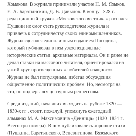
Хомякова. В журнале принимали участие Н. М. Языков,
Е. А. Баратынский, Д. В. Давыдов. К концу 1828 г.
редакционный кружок «Московского вестника» распался.
Пушкин не смог стать руководителем журнала и
привлечь к сотрудничеству своих единомышленников.
Журнал сделался единоличным изданием Погодина,
который публиковал в нем узкоспециальные
исторические статьи, архивные материалы. Он и ранее не
делал ставки на массового читателя, ориентировался на
узкий круг просвещенных «любителей изящного».
Журнал не был популярным, избегал обсуждения
общественно-политических проблем. Но, несмотря на
это, он подвергался цензурным репрессиям.
Среди изданий, начавших выходить на рубеже 1820 —
1830-х гг., стоит, пожалуй, упомянуть ежегодный
альманах М. А. Максимовича «Денница» (1830–1834 г.
Всего три номера). В нем публиковались хорошие стихи
(Пушкина, Баратынского, Веневитинова, Вяземского,