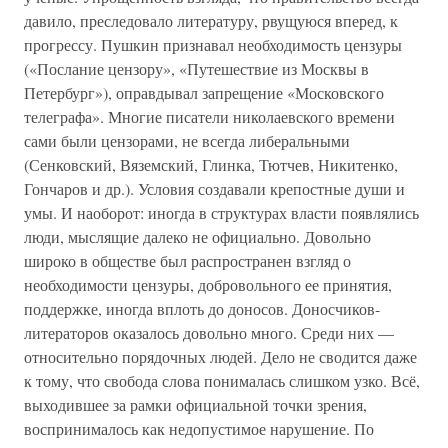
давило, преследовало литературу, рвущуюся вперед, к
прогрессу. Пушкин признавал необходимость цензуры
(«Послание цензору», «Путешествие из Москвы в
Петербург»), оправдывал запрещение «Московского
телеграфа». Многие писатели николаевского времени
сами были цензорами, не всегда либеральными
(Сенковский, Вяземский, Глинка, Тютчев, Никитенко,
Гончаров и др.). Условия создавали крепостные души и
умы. И наоборот: иногда в структурах власти появлялись
люди, мыслящие далеко не официально. Довольно
широко в обществе был распространен взгляд о
необходимости цензуры, добровольного ее принятия,
поддержке, иногда вплоть до доносов. Доносчиков-
литераторов оказалось довольно много. Среди них —
относительно порядочных людей. Дело не сводится даже
к тому, что свобода слова понималась слишком узко. Всё,
выходившее за рамки официальной точки зрения,
воспринималось как недопустимое нарушение. По