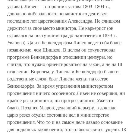
устава). Ливен — сторонник устава 1803–1804 г.,
довольно либерального, ненавистного деятелям
последних лет царствования Александра. Не слишком
держится за свое место министра. Не карьерист (он
оставался на посту министра до назначения в 1833 г.
Уварова). Да и с Бенкендорфом Ливен ведет себя более
независимо, чем Шишков. В целом он сочувствовал
программе Бенкендорфа в отношении цензуры, но
считал, что нужно ориентироваться на закон, а не на III
отделение. Впрочем, у Ливена и Бенкендорфа были и
родственные связи: брат Ливена женат на сестре
Бенкендорфа. За время управления министерством
просвещения ничего особенного Ливен не совершил, ни
крайне реакционного, ни прогрессивного. Уже это —
благо. Позднее Уваров, делавший карьеру, в докладе
царю резко осудил состояние дел в министерстве
просвещения. Что-то и на самом деле давало основание
для подобных заключений, что-то было явно сгущено. 18