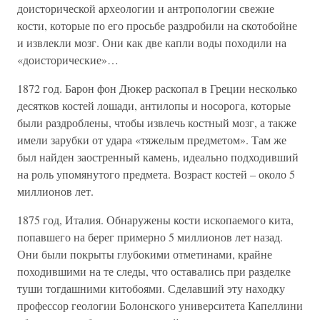
доисторической археологии и антропологии свежие
кости, которые по его просьбе раздробили на скотобойне
и извлекли мозг. Они как две капли воды походили на
«доисторические»…
1872 год. Барон фон Дюкер раскопал в Греции несколько
десятков костей лошади, антилопы и носорога, которые
были раздроблены, чтобы извлечь костный мозг, а также
имели зарубки от удара «тяжелым предметом». Там же
был найден заостренный камень, идеально подходивший
на роль упомянутого предмета. Возраст костей – около 5
миллионов лет.
1875 год, Италия. Обнаружены кости ископаемого кита,
попавшего на берег примерно 5 миллионов лет назад.
Они были покрыты глубокими отметинами, крайне
походившими на те следы, что оставались при разделке
туши тогдашними китобоями. Сделавший эту находку
профессор геологии Болонского университета Капеллини