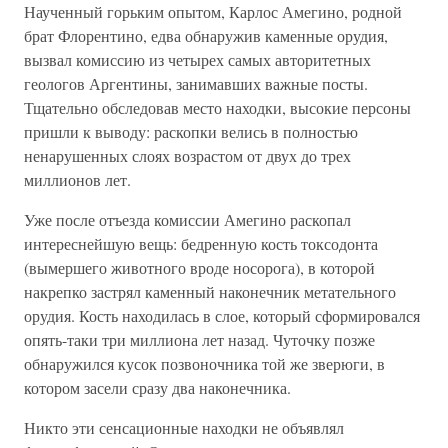
Наученный горьким опытом, Карлос Амегино, родной
брат Флорентино, едва обнаружив каменные орудия,
вызвал комиссию из четырех самых авторитетных
геологов Аргентины, занимавших важные посты.
Тщательно обследовав место находки, высокие персоны
пришли к выводу: раскопки велись в полностью
ненарушенных слоях возрастом от двух до трех
миллионов лет.
Уже после отъезда комиссии Амегино раскопал
интереснейшую вещь: бедренную кость токсодонта
(вымершего животного вроде носорога), в которой
накрепко застрял каменный наконечник метательного
орудия. Кость находилась в слое, который сформировался
опять-таки три миллиона лет назад. Чуточку позже
обнаружился кусок позвоночника той же зверюги, в
котором засели сразу два наконечника.
Никто эти сенсационные находки не объявлял