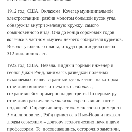
1912 год, США, Оклахома. Кочегар муниципальной
электростанции, разбив молотом большой кусок угля,
обнаружил внутри железную кружку, самого
обыкновенного вида. Она до конца сороковых годов
валялась
в частном «музее» некоего собирателя курьезов.
Возраст угольного пласта, откуда происходила глыба –
312 миллионов лет.
1922 год, США, Невада. Видный горный инженер и
геолог Джон Рэйд, занимаясь разведкой полезных
ископаемых, нашел странный кусок камня, на котором
отчетливо виднелся отпечаток с
подошвы
,
сохранившейся примерно на две трети. По периметру
отчетливо различались
стежки
, скреплявшие рант с
подошвой. Определив возраст окаменелости примерно в
5 миллионов лет, Рэйд привез ее в Нью-Йорк и показал
людям серьезным – доктору геологических наук и двум
профессорам. Те, посовещавшись, осторожно заметили,