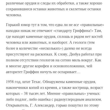
различные орудия и следы их обработки, а также хорошо
сохранившиеся останки животных и скелетные останки
человека.
Горький юмор тут в том, что едва ли не
все
«правильные»
находки никак не отвечают «стандарту Гриффина!» Там,
где находят каменные орудия, сплошь и рядом нет костей
человека или животных, и наоборот. А геологи (тем
более в количестве «нескольких») далеко не всегда
присутствуют на раскопках. К слову, Дюбуа работал при
полном отсутствии геологов на сотню миль вокруг. Как
и многие другие корифеи и основоположники, чей
авторитет Гриффин ничуть не оспаривает…
1958 год, штат Техас. Обнаружены каменные орудия,
наконечники копий из кремня, а также кострища, возраст
которых – 38 тысяч лет. Мнение «правильных» ученых:
либо подлог, либо ошибка с радиоуглеродным анализом.
Открыватель, Г. Александер, горько пошутил по этому