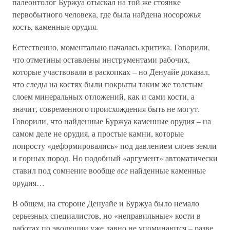
палеонтолог Буржуа отыскал на той же стоянке
первобытного человека, где была найдена носорожья
кость, каменные орудия.
Естественно, моментально началась критика. Говорили,
что отметины оставлены инструментами рабочих,
которые участвовали в раскопках – но Денуайе доказал,
что следы на костях были покрыты таким же толстым
слоем минеральных отложений, как и сами кости, а
значит, современного происхождения быть не могут.
Говорили, что найденные Буржуа каменные орудия – на
самом деле не орудия, а простые камни, которые
попросту «деформировались» под давлением слоев земли
и горных пород. Но подобный «аргумент» автоматически
ставил под сомнение вообще
все
найденные каменные
орудия…
В общем, на стороне Денуайе и Буржуа было немало
серьезных специалистов, но «неправильные» кости в
работах по эволюции уже давно не упоминаются – разве