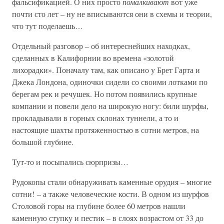
фальсификацией. О них просто
помалкивают
вот уже
почти сто лет – ну не вписываются они в схемы и теории,
что тут поделаешь…
Отдельный разговор – об интереснейших находках,
сделанных в Калифорнии во времена «золотой
лихорадки». Поначалу там, как описано у Брет Гарта и
Джека Лондона, одиночки сидели со своими лотками по
берегам рек и речушек. Но потом появились крупные
компании и повели дело на широкую ногу: били шурфы,
прокладывали в горных склонах туннели, а то и
настоящие шахты протяженностью в сотни метров, на
большой глубине.
Тут-то и посыпались сюрпризы…
Рудокопы стали обнаруживать каменные орудия – многие
сотни! – а также человеческие кости. В одном из шурфов
Столовой горы на глубине более 60 метров нашли
каменную ступку и пестик – в слоях возрастом от 33 до