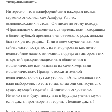
«неправильные»…
Интересно, что к калифорнийским находкам весьма
серьезно относился сам Альфред Уоллес,
основоположник и столп. Он писал по этому поводу:
«Правильным отношением к свидетельствам, говорящим
о более глубокой древности человеческого рода, должна
быть их регистрация… И ни в коем случае нельзя, как
сейчас часто поступают, их игнорировать как нечто
недостойное нашего внимания, подвергать авторов этих
открытий дискриминационным обвинениям в
мошенничестве или называть их самих жертвами
мошенничества». Правда, с восхитительной
нелогичностью он тут же уточнял: «А использовать их
надо выборочно, то есть тогда, когда они согласуются с
существующей теорией». Цинично и откровенно.
Именно так и будут поступать в будущем ученые мужи –
если факты противоречат теории… Бедные факты!
Еще одна подборка «еретических» находок.