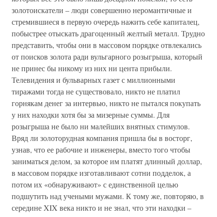
золотоискатели – люди совершенно неромантичные и
стремившиеся в первую очередь нажить себе капиталец,
побыстрее отыскать драгоценный желтый металл. Трудно
представить, чтобы они в массовом порядке отвлекались
от поисков золота ради вульгарного розыгрыша, который
не принес бы никому из них ни цента прибыли.
Телевидения и бульварных газет с миллионными
тиражами тогда не существовало, никто не платил
горнякам денег за интервью, никто не пытался покупать
у них находки хотя бы за мизерные суммы. Для
розыгрыша не было ни малейших внятных стимулов.
Вряд ли золоторудная компания пришла бы в восторг,
узнав, что ее рабочие и инженеры, вместо того чтобы
заниматься делом, за которое им платят длинный доллар,
в массовом порядке изготавливают сотни подделок, а
потом их «обнаруживают» с единственной целью
подшутить над учеными мужами. К тому же, повторяю, в
середине XIX века никто и не знал, что эти находки –