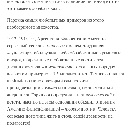
возраста: от сотен тысяч до миллионов лет назад кто-то
этот камень обрабатывал…
Парочка самых любопытных примеров из этого
необозримого множества.
1912–1914 гг., Аргентина. Флорентино Амегино,
серьезный геолог с
мировым
именем, тогдашняя
«суперстар», обнаружил грубо обработанные кремневые
орудия, надрезанные и обожженные кости, следы
древних костров – в
ненарушенных
скальных породах
возрастом примерно в 3,5 миллиона лет. Там же он нашел
шейный позвонок, который сам посчитал
принадлежащим кому-то из предков, но знаменитый
антрополог Горчичка определил в нем
человеческий
и,
кстати, именно на этом основании объявил открытия
Амегино фальсификацией –
теория
против! Человеку
современного типа жить в столь седой древности не
полагается!