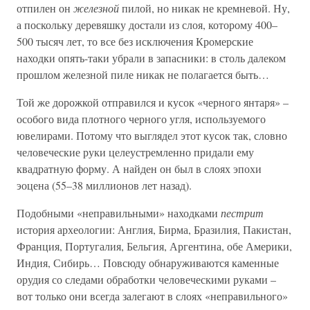
отпилен он
железной
пилой, но никак не кремневой. Ну,
а поскольку деревяшку достали из слоя, которому 400–
500 тысяч лет, то все без исключения Кромерские
находки опять-таки убрали в запасники: в столь далеком
прошлом железной пиле никак не полагается быть…
Той же дорожкой отправился и кусок «черного янтаря» –
особого вида плотного черного угля, используемого
ювелирами. Потому что выглядел этот кусок так, словно
человеческие руки целеустремленно придали ему
квадратную форму. А найден он был в слоях эпохи
эоцена (55–38 миллионов лет назад).
Подобными «неправильными» находками
пестрит
история археологии: Англия, Бирма, Бразилия, Пакистан,
Франция, Португалия, Бельгия, Аргентина, обе Америки,
Индия, Сибирь… Повсюду обнаруживаются каменные
орудия со следами обработки человеческими руками –
вот только они всегда залегают в слоях «неправильного»