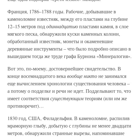
Франция, 1786–1788 годы. Рабочие, добывавшие в
каменоломне известняк, между его пластами на глубине
12–15 метров под
одиннадцатью
пластами камня, в слое
мягкого песка, обнаружили куски каменных колонн,
обработанный известняк, монеты и окаменевшие
деревянные инструменты – что было подробно описано в
вышедшем тогда же труде графа Бурнона «Минералогия».
Вот это, по-моему, достовернейшее свидетельство. В
конце восемнадцатого века
вообще никто
не занимался
еще вычислением хронологии существования человека –
а потому о подделке и речи не идет. Подделывают то, что
имеет соответствия
существующим
теориям (или им же
противоречит)…
1830 год, США, Филадельфия. В каменоломне, распилив
мраморную глыбу, добытую с глубины не менее двадцати
метров, обнаружили странные вырезы, напоминавшие