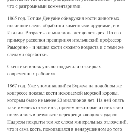
что с разгромными комментариями.
1865 год. Тот же Денуайе обнаружил кости животных,
носившие следы обработки каменными орудиями, и в
Италии. Возраст – от миллиона лет до четырех. По его
примеру раскопки предпринял итальянский профессор
Раморино – и нашел кости схожего возраста и с теми же
следами обработки.
Скептики вновь уныло талдычили о «кирках
современных рабочих»…
1867 год. Уже упоминавшийся Буржуа на подобном же
конгрессе показал кости ископаемой морской коровы,
которым было не менее 20 миллионов лет. На ней опять-
таки имелись отметины, причем некоторые из них явно
получились в результате перекрещивающихся ударов.
Надрезы покрыты тем же слоем минеральных отложений,
что и сама кость, покоившаяся в ненарушенном до того