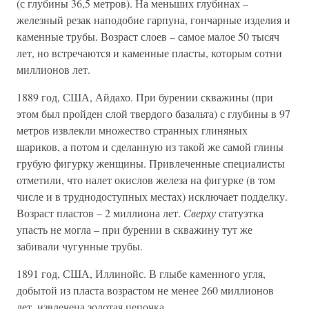
(с глубины 36,5 метров). На меньших глубинах –
железный резак наподобие гарпуна, гончарные изделия и
каменные трубы. Возраст слоев – самое малое 50 тысяч
лет, но встречаются и каменные пласты, которым сотни
миллионов лет.
1889 год, США, Айдахо. При бурении скважины (при
этом был пройден слой твердого базальта) с глубины в 97
метров извлекли множество странных глиняных
шариков, а потом и сделанную из такой же самой глины
грубую фигурку женщины. Привлеченные специалисты
отметили, что налет окислов железа на фигурке (в том
числе и в труднодоступных местах) исключает подделку.
Возраст пластов – 2 миллиона лет.
Сверху
статуэтка
упасть не могла – при бурении в скважину тут же
забивали чугунные трубы.
1891 год, США, Иллинойс. В глыбе каменного угля,
добытой из пласта возрастом не менее 260 миллионов
лет, извлечена золотая цепочка.