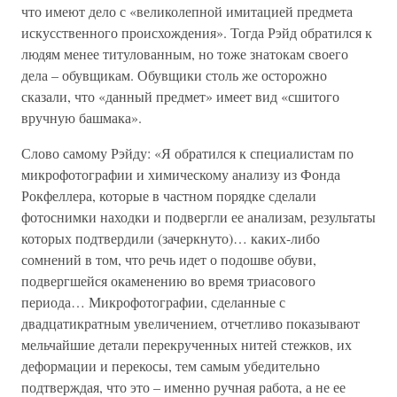
что имеют дело с «великолепной имитацией предмета
искусственного происхождения». Тогда Рэйд обратился к
людям менее титулованным, но тоже знатокам своего
дела – обувщикам. Обувщики столь же осторожно
сказали, что «данный предмет» имеет вид «сшитого
вручную башмака».
Слово самому Рэйду: «Я обратился к специалистам по
микрофотографии и химическому анализу из Фонда
Рокфеллера, которые в частном порядке сделали
фотоснимки находки и подвергли ее анализам, результаты
которых подтвердили (зачеркнуто)… каких-либо
сомнений в том, что речь идет о подошве обуви,
подвергшейся окаменению во время триасового
периода… Микрофотографии, сделанные с
двадцатикратным увеличением, отчетливо показывают
мельчайшие детали перекрученных нитей стежков, их
деформации и перекосы, тем самым убедительно
подтверждая, что это – именно ручная работа, а не ее