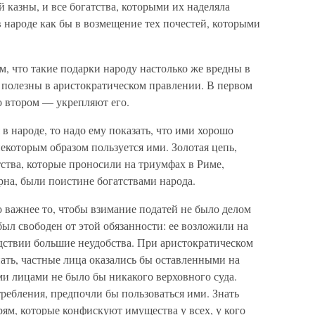
 казны, и все богатства, которыми их наделяла
в народе как бы в возмещение тех почестей, которыми
м, что такие подарки народу настолько же вредны в
 полезны в аристократическом правлении. В первом
во втором — укрепляют его.
в народе, то надо ему показать, что ими хорошо
некоторым образом пользуется ими. Золотая цепь,
ства, которые проносили на триумфах в Риме,
рна, были поистине богатствами народа.
о важнее то, чтобы взимание податей не было делом
был свободен от этой обязанности: ее возложили на
дствии большие неудобства. При аристократическом
нать, частные лица оказались бы оставленными на
и лицами не было бы никакого верховного суда.
ребления, предпочли бы пользоваться ими. Знать
ям, которые конфискуют имущества у всех, у кого