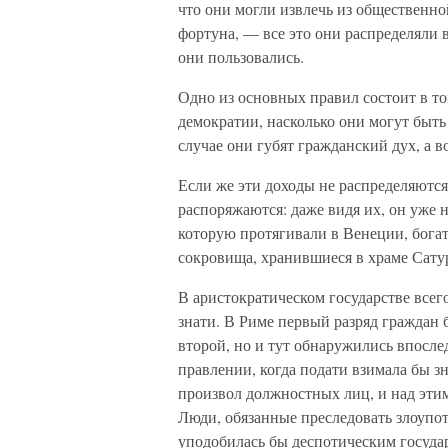
что они могли извлечь из общественной
фортуна, — все это они распределяли 
они пользовались.
Одно из основных правил состоит в то
демократии, насколько они могут быть
случае они губят гражданский дух, а 
Если же эти доходы не распределяются 
распоряжаются: даже видя их, он уже 
которую протягивали в Венеции, богат
сокровища, хранившиеся в храме Сату
В аристократическом государстве всег
знати. В Риме первый разряд граждан 
второй, но и тут обнаружились впосле
правлении, когда подати взимала бы з
произвол должностных лиц, и над этим
Люди, обязанные преследовать злоупот
уподобилась бы деспотическим государ