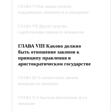
ГЛАВА VI Как законы должны
поддерживать умеренность в демократии
ГЛАВА VII Другие средства,
содействующие принципу демократии
ГЛАВА VIII Каково должно
быть отношение законов к
принципу правления в
аристократическом государстве
ГЛАВА IX О соответствии законов
монархии их принципу
ГЛАВА Х О быстром выполнении дел в
монархии