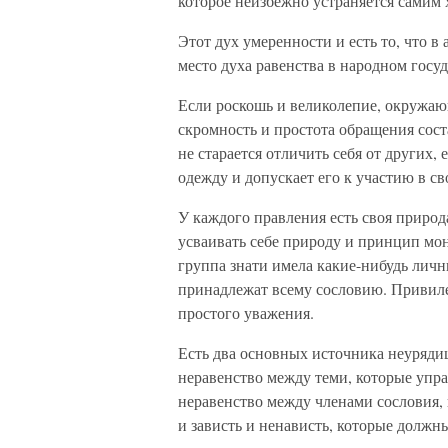
которое неизбежно устраняется самим 
Этот дух умеренности и есть то, что в
место духа равенства в народном госуд
Если роскошь и великолепие, окружающ
скромность и простота обращения сост
не старается отличить себя от других,
одежду и допускает его к участию в св
У каждого правления есть своя природ
усваивать себе природу и принцип мон
группа знати имела какие-нибудь личн
принадлежат всему сословию. Привилег
простого уважения.
Есть два основных источника неурядиц
неравенство между теми, которые упра
неравенство между членами сословия, 
и зависть и ненависть, которые должн