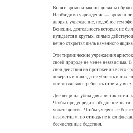
Во все времена законы должны обузды
Необходимо учреждение — временное и
дворян, учреждение, подобное тем эф
Венеции, деятельность которых не бы
нуждается в крутых, сильно действую
вечно открытая щель каменного ящика,
Эти тиранические учреждения аристокр
своей природе не менее независима. В
свои действия на протяжении всего ср
доверять и никогда не убивать в них 
они позволяли требовать отчета у все
Две вещи пагубны для аристократии: кр
Чтобы предупредить обеднение знати, н
уплате долгов. Чтобы умерять ее бога
незаметным, но отнюдь не к конфискац
бесчисленные бедствия.