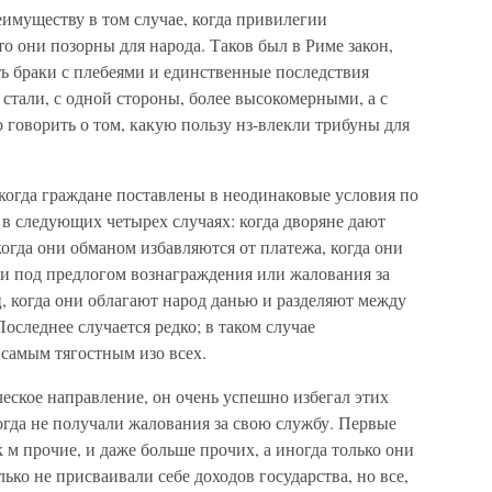
имуществу в том случае, когда привилегии
о они позорны для народа. Таков был в Риме закон,
ь браки с плебеями и единственные последствия
 стали, с одной стороны, более высокомерными, а с
говорить о том, какую пользу нз-влекли трибуны для
, когда граждане поставлены в неодинаковые условия по
в следующих четырех случаях: когда дворяне дают
когда они обманом избавляются от платежа, когда они
жи под предлогом вознаграждения или жалования за
, когда они облагают народ данью и разделяют между
оследнее случается редко; в таком случае
 самым тягостным изо всех.
еское направление, он очень успешно избегал этих
огда не получали жалования за свою службу. Первые
 м прочие, и даже больше прочих, а иногда только они
лько не присваивали себе доходов государства, но все,