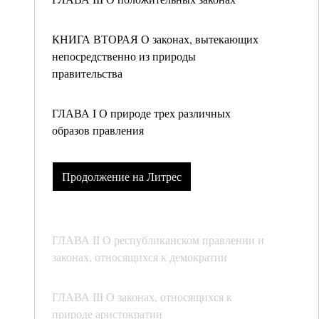
КНИГА ВТОРАЯ О законах, вытекающих
непосредственно из природы
правительства
ГЛАВА I О природе трех различных
образов правления
Продолжение на Литрес
ГЛАВА II О республиканском правлении и
законах, относящихся к демократии
ГЛАВА III О законах, относящихся к
природе аристократии