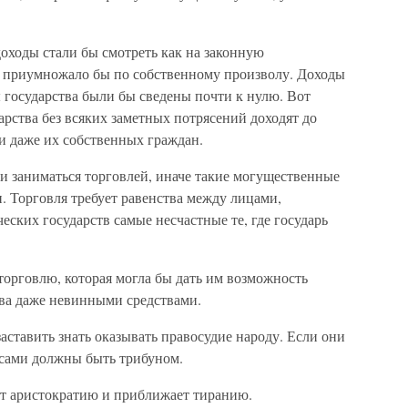
оходы стали бы смотреть как на законную
е приумножало бы по собственному произволу. Доходы
ы государства были бы сведены почти к нулю. Вот
арства без всяких заметных потрясений доходят до
 и даже их собственных граждан.
и заниматься торговлей, иначе такие могущественные
. Торговля требует равенства между лицами,
еских государств самые несчастные те, где государь
орговлю, которая могла бы дать им возможность
ва даже невинными средствами.
аставить знать оказывать правосудие народу. Если они
 сами должны быть трибуном.
ит аристократию и приближает тиранию.