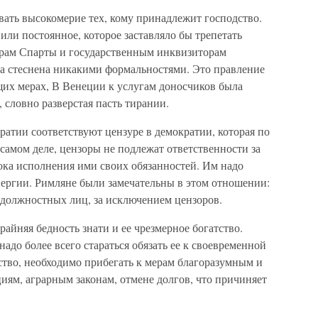
вать высокомерие тех, кому принадлежит господство.
ли постоянное, которое заставляло бы трепетать
орам Спарты и государственным инквизиторам
ла стеснена никакими формальностями. Это правление
щих мерах, В Венеции к услугам доносчиков была
 словно разверстая пасть тирании.
атии соответствуют цензуре в демократии, которая по
 самом деле, цензоры не подлежат ответственности за
ока исполнения ими своих обязанностей. Им надо
энергии. Римляне были замечательны в этом отношении:
х должностных лиц, за исключением цензоров.
айняя бедность знати и ее чрезмерное богатство.
адо более всего стараться обязать ее к своевременной
тство, необходимо прибегать к мерам благоразумным и
иям, аграрным законам, отмене долгов, что причиняет