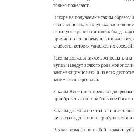
только пожелают.
Вскоре на получаемые таким образом д
собственность, которую корыстолюби
от откупов резко снизились бы, доход
причина того, почему некоторые госуд
слабости, которая удивляет их соседей
Законы должны также воспрещать знат
купцы заведут всякого рода монополии
занимающимися ею, и из всех деспотич
занимается торговлей.
Законы Венеции запрещают дворянам т
приобретать слишком большие богатст
Законы должны во что бы то ни стало з
не создали должности трибуна, то они
Всякая возможность обойти закон губ