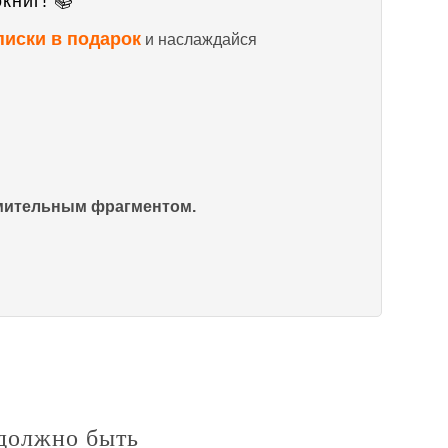
книг! 📚
писки в подарок
и наслаждайся
омительным фрагментом.
 должно быть