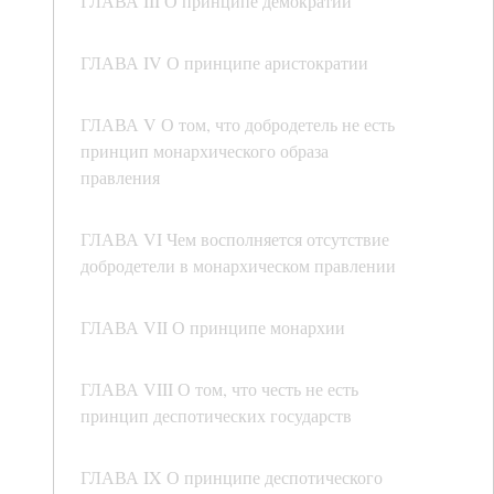
ГЛАВА III О принципе демократии
ГЛАВА IV О принципе аристократии
ГЛАВА V О том, что добродетель не есть
принцип монархического образа
правления
ГЛАВА VI Чем восполняется отсутствие
добродетели в монархическом правлении
ГЛАВА VII О принципе монархии
ГЛАВА VIII О том, что честь не есть
принцип деспотических государств
ГЛАВА IX О принципе деспотического