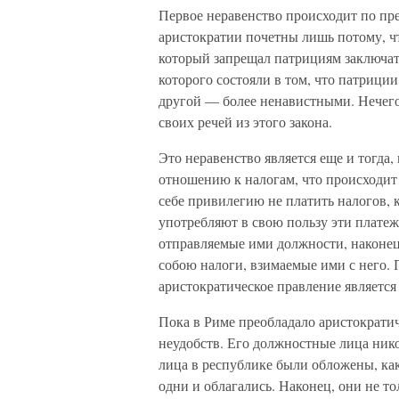
Первое неравенство происходит по пре
аристократии почетны лишь потому, чт
который запрещал патрициям заключат
которого состояли в том, что патриции
другой — более ненавистными. Нечего 
своих речей из этого закона.
Это неравенство является еще и тогда
отношению к налогам, что происходит 
себе привилегию не платить налогов, 
употребляют в свою пользу эти плате
отправляемые ими должности, наконец
собою налоги, взимаемые ими с него. П
аристократическое правление является
Пока в Риме преобладало аристократич
неудобств. Его должностные лица ник
лица в республике были обложены, как
одни и облагались. Наконец, они не то