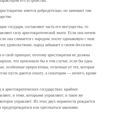
характером его устройства.
 аристократии зовется добродетелью; он занимает там
арстве.
ие государя, составляют часть его могущества, то
авляют силу аристократической знати. Если она ничем
 если она сливается с народом, носит одинаковую с ним
оих удовольствиях, народ забывает о своем бессилии.
а и свой принцип, поэтому аристократия не должна
архии, что произошло бы в том случае, если бы одна
ые, особенные прерогативы, отличные от тех, которые
ии пусть даются сенату, а сенаторам — ничего, кроме
 в аристократических государствах: крайнее
вляют, и теми, которыми управляют; и такое же
которое управляет. Из этих двух неравенств рождается
ы предупреждаться или пресекаться законами.