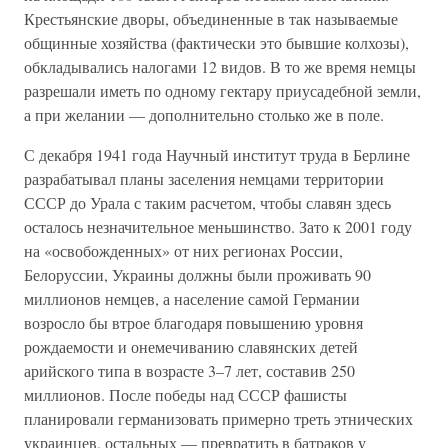
Крестьянские дворы, объединенные в так называемые
общинные хозяйства (фактически это бывшие колхозы),
обкладывались налогами 12 видов. В то же время немцы
разрешали иметь по одному гектару приусадебной земли,
а при желании — дополнительно столько же в поле.
С декабря 1941 года Научный институт труда в Берлине
разрабатывал планы заселения немцами территории
СССР до Урала с таким расчетом, чтобы славян здесь
осталось незначительное меньшинство. Зато к 2001 году
на «освобожденных» от них регионах России,
Белоруссии, Украины должны были проживать 90
миллионов немцев, а население самой Германии
возросло бы втрое благодаря повышению уровня
рождаемости и онемечиванию славянских детей
арийского типа в возрасте 3–7 лет, составив 250
миллионов. После победы над СССР фашисты
планировали германизовать примерно треть этнических
украинцев, остальных — превратить в батраков у