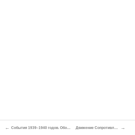
←
→
События 1939–1940 годов. Оборонительные бои в Украине 1941 года
Движение Сопротивления: партизаны, подполье