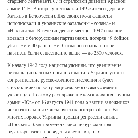
старшего лейтенанта 67-й стрелковой дивизии Красной
армии Г. Н. Васюры уничтожили 149 жителей деревни
Хатынь в Белоруссии). Для своих нужд фашисты
использовали и украинские батальоны «Роланд» и
«Нахтигаль». В течение девяти месяцев 1942 года они
воевали с белорусскими партизанами, потеряв 49 бойцов
убитыми и 40 ранеными. Согласно сводок, потери
партизан были существенно выше — до 2500 человек.
К началу 1942 года нацисты уяснили, что увеличение
числа национальных органов власти в Украине усилит
сопротивление русскоязычного населения и будет
способствовать росту национального самосознания
украинцев. Поэтому распоряжение командования группы
армии «Юг» от 16 августа 1941 года о взятии заложников
исключительно из числа русских быстро забыли. Во
многих городах Украины прошли репрессии актива
«Просвит», были заменены многие бургомистры,
редакторы газет, проведены аресты видных