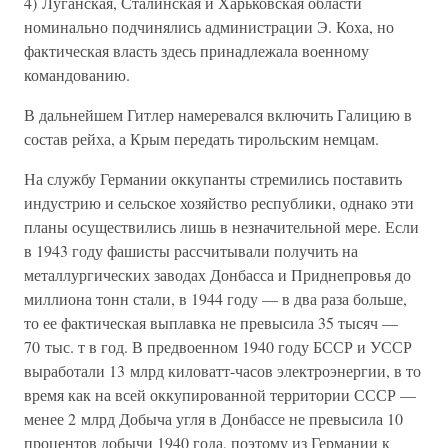
4) Луганская, Сталинская и Харьковская области
номинально подчинялись администрации Э. Коха, но
фактическая власть здесь принадлежала военному
командованию.
В дальнейшем Гитлер намеревался включить Галицию в
состав рейха, а Крым передать тирольским немцам.
На службу Германии оккупанты стремились поставить
индустрию и сельское хозяйство республики, однако эти
планы осуществились лишь в незначительной мере. Если
в 1943 году фашисты рассчитывали получить на
металлургических заводах Донбасса и Приднепровья до
миллиона тонн стали, в 1944 году — в два раза больше,
то ее фактическая выплавка не превысила 35 тысяч —
70 тыс. т в год. В предвоенном 1940 году БССР и УССР
выработали 13 млрд киловатт-часов электроэнергии, в то
время как на всей оккупированной территории СССР —
менее 2 млрд Добыча угля в Донбассе не превысила 10
процентов добычи 1940 года, поэтому из Германии к