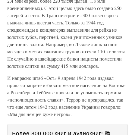
2,4 млн евреев, более 220 тысяч цыган, 1,8 млн
военнопленных). С этой целью здесь было создано 250
лагерей и гетто. В Транснистрии из 300 тысяч евреев
выжила лишь шестая часть. Только за 1944 год
спецкоманды в концлагерях выплавили для рейха из
золотых зубов, перстней, колец уничтоженных узников
две тонны золота. Например, во Львове лишь за пять
месяцев в местах сжигания трупов отсеяли 110 кг золота.
Не случайно в швейцарские банки нацисты поместили
золотые слитки на сумму 415 млн долларов.
И напрасно штаб «Ост» 9 апреля 1942 года издавал
приказ о запрете избивать местное население на Востоке,
а Розенберг и Геббельс просили не упоминать термина
«неполноценность славян». Террор не прекращался, так
что еще летом 1942 года население Украины говорило:
«Мы для немцев хуже негров».
Более 800 000 книг и аудиокниг! 📚