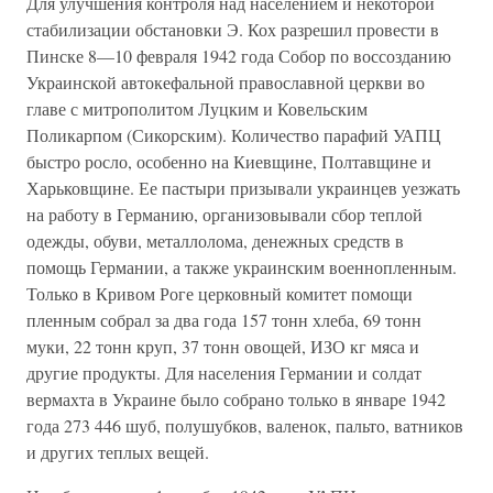
Для улучшения контроля над населением и некоторой
стабилизации обстановки Э. Кох разрешил провести в
Пинске 8—10 февраля 1942 года Собор по воссозданию
Украинской автокефальной православной церкви во
главе с митрополитом Луцким и Ковельским
Поликарпом (Сикорским). Количество парафий УАПЦ
быстро росло, особенно на Киевщине, Полтавщине и
Харьковщине. Ее пастыри призывали украинцев уезжать
на работу в Германию, организовывали сбор теплой
одежды, обуви, металлолома, денежных средств в
помощь Германии, а также украинским военнопленным.
Только в Кривом Роге церковный комитет помощи
пленным собрал за два года 157 тонн хлеба, 69 тонн
муки, 22 тонн круп, 37 тонн овощей, ИЗО кг мяса и
другие продукты. Для населения Германии и солдат
вермахта в Украине было собрано только в январе 1942
года 273 446 шуб, полушубков, валенок, пальто, ватников
и других теплых вещей.