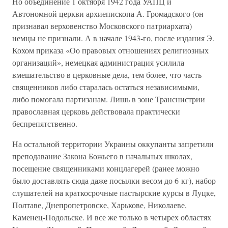
Но объединение 1 октября 1942 года УАПЦ и
Автономной церкви архиепископа А. Громадского (он
признавал верховенство Московского патриархата)
немцы не признали. А в начале 1943-го, после издания Э.
Кохом приказа «Оо правовых отношениях религиозных
организаций», немецкая администрация усилила
вмешательство в церковные дела, тем более, что часть
священников либо старалась остаться независимыми,
либо помогала партизанам. Лишь в зоне Транснистрии
православная церковь действовала практически
беспрепятственно.
На остальной территории Украины оккупанты запретили
преподавание Закона Божьего в начальных школах,
посещение священниками концлагерей (ранее можно
было доставлять сюда даже посылки весом до 6 кг), набор
слушателей на краткосрочные пастырские курсы в Луцке,
Полтаве, Днепропетровске, Харькове, Николаеве,
Каменец-Подольске. И все же только в четырех областях