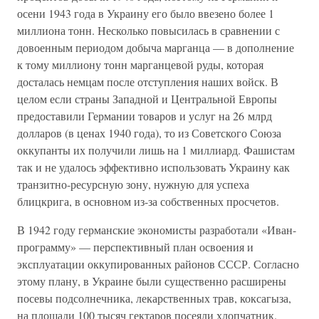
осени 1943 года в Украину его было ввезено более 1
миллиона тонн. Несколько повысилась в сравнении с
довоенным периодом добыча марганца — в дополнение
к тому миллиону тонн марганцевой руды, которая
досталась немцам после отступления наших войск. В
целом если страны Западной и Центральной Европы
предоставили Германии товаров и услуг на 26 млрд
долларов (в ценах 1940 года), то из Советского Союза
оккупанты их получили лишь на 1 миллиард. Фашистам
так и не удалось эффективно использовать Украину как
транзитно-ресурсную зону, нужную для успеха
блицкрига, в основном из-за собственных просчетов.
В 1942 году германские экономисты разработали «Иван-
программу» — перспективный план освоения и
эксплуатации оккупированных районов СССР. Согласно
этому плану, в Украине были существенно расширены
посевы подсолнечника, лекарственных трав, коксагыза,
на площади 100 тысяч гектаров посеяли хлопчатник.