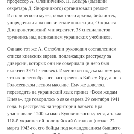
профессор А. Олейниченко, П. Козырь (бывший
секретарь Д. Яворницкого) организовали ремонт
Исторического музея, областного архива, библиотек,
упорядочили археологические коллекции, Открылся
Днепропетровский университет, 38 специалистов
трудились над написанием украинских учебников.
Однако тот же А. Оглоблин руководил составлением
списка киевских евреев, подлежащих расстрелу за
диверсии, которых они не совершали (в него был
включен 33771 человек). Именно он подсказал немцам,
что их целесообразнее расстрелять в Бабьем Яру, а не в
Голосеевском лесном массиве. Ему же довелось
переводить на украинский язык приказ «Всем жидам
Киева», где говорилось о явке евреев 29 сентября 1941
года. В расстрелах на территории Бабьего Яра
участвовали 1200 казаков Буковинского куреня, а также
118-й украинский полицейский батальон (позже, 22
марта 1943-го, его бойцы под командованием бывшего