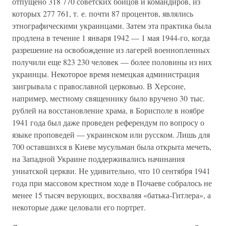
отпущено 318 770 советских бойцов и командиров, из
которых 277 761, т. е. почти 87 процентов, являлись
этнографическими украинцами. Затем эта практика была
продлена в течение 1 января 1942 — 1 мая 1944-го, когда
разрешение на освобождение из лагерей военнопленных
получили еще 823 230 человек — более половины из них
украинцы. Некоторое время немецкая администрация
заигрывала с православной церковью. В Херсоне,
например, местному священнику было вручено 30 тыс.
рублей на восстановление храма, в Борисполе в ноябре
1941 года был даже проведен референдум по вопросу о
языке проповедей — украинском или русском. Лишь для
700 оставшихся в Киеве мусульман была открыта мечеть,
на Западной Украине поддерживались начинания
униатской церкви. Не удивительно, что 10 сентября 1941
года при массовом крестном ходе в Почаеве собралось не
менее 15 тысяч верующих, восхваляя «батька-Гитлера», а
некоторые даже целовали его портрет.