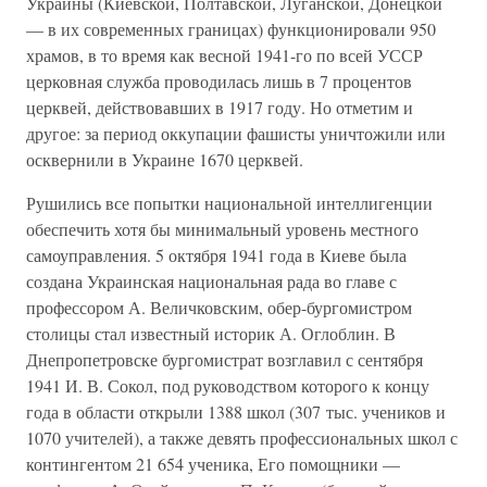
Украины (Киевской, Полтавской, Луганской, Донецкой
— в их современных границах) функционировали 950
храмов, в то время как весной 1941-го по всей УССР
церковная служба проводилась лишь в 7 процентов
церквей, действовавших в 1917 году. Но отметим и
другое: за период оккупации фашисты уничтожили или
осквернили в Украине 1670 церквей.
Рушились все попытки национальной интеллигенции
обеспечить хотя бы минимальный уровень местного
самоуправления. 5 октября 1941 года в Киеве была
создана Украинская национальная рада во главе с
профессором А. Величковским, обер-бургомистром
столицы стал известный историк А. Оглоблин. В
Днепропетровске бургомистрат возглавил с сентября
1941 И. В. Сокол, под руководством которого к концу
года в области открыли 1388 школ (307 тыс. учеников и
1070 учителей), а также девять профессиональных школ с
контингентом 21 654 ученика, Его помощники —