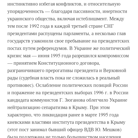
инстинктивно избегая конфликтов, и относительную
упорядоченность — благодаря пассивности, инертности
украинского общества, включая истеблишмент. Между
тем после 1992 года в каждой третьей стране СНГ
президентами распущены парламенты, а несколько глав
государств узаконили свое пребывание на президентских
постах путем референдумов. В Украине же политический
кризис мая — июня 1995 года разрешился компромиссом
— принятием Конституционного договора,
разграничившего прерогативы президента и Верховной
рады (судебная власть пока не сложилась в реальный
противовес). Ослабление политических позиций России
и поражение на президентских выборах 1996 г. в России
кандидата коммунистов Г. Зюганова облегчило Украине
нейтрализацию сепаратизма в Крыму. При этом
характерно, что ликвидация ранее в марте 1995 года
киевскими властями института президентства в Крыму
(этот пост занимал бывший офицер ВДВ Ю. Мешков)
была поддержана не только большинством населения