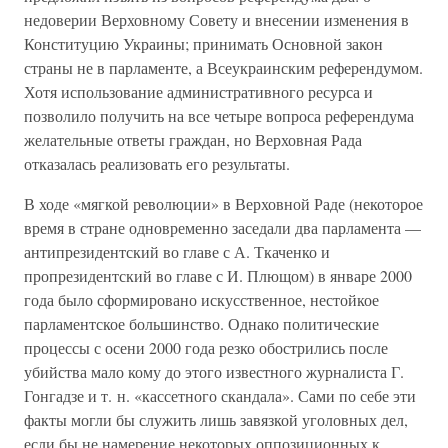
недоверии Верховному Совету и внесении изменения в
Конституцию Украины; принимать Основной закон
страны не в парламенте, а Всеукраинским референдумом.
Хотя использование административного ресурса и
позволило получить на все четыре вопроса референдума
желательные ответы граждан, но Верховная Рада
отказалась реализовать его результаты.
В ходе «мягкой революции» в Верховной Раде (некоторое
время в стране одновременно заседали два парламента —
антипрезидентский во главе с А. Ткаченко и
пропрезидентский во главе с И. Плющом) в январе 2000
года было сформировано искусственное, нестойкое
парламентское большинство. Однако политические
процессы с осени 2000 года резко обострились после
убийства мало кому до этого известного журналиста Г.
Гонгадзе и т. н. «кассетного скандала». Сами по себе эти
факты могли бы служить лишь завязкой уголовных дел,
если бы не намерение некоторых оппозиционных к