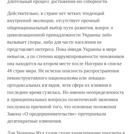
длительный процесс достижения ею соборности.
Действительно, в стране нет четких тенденций
внутренней эволюции, отсутствует прочный
общенациональный выбор пути развития, вопрос о
цивилизационной принадлежности Украины либо
вызывает споры, либо для части населения не
представляет интереса. Пока имидж Украины в мире
невысок, а по степени коррумпированности чиновников
она находится на втором месте после Нигерии в списке
48 стран мира. Не исчезла опасность распространения
неконструктивного национализма или левацки-
ортодоксальных взглядов, хотя сфера их влияния в
последнее время сузилась. Но именно неопределенность
в принципиальных вопросах политической экономии
послужила причиной того, что основные положения
Закона «О предпринимательстве» претерпевали
десятикратные изменения.
Для Украины 90-х годов стали характерными просчеты в