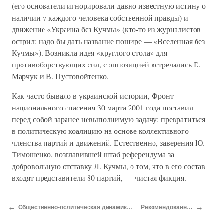
(его основатели игнорировали давно известную истину о
наличии у каждого человека собственной правды) и
движение «Украина без Кучмы» (кто-то из журналистов
острил: надо бы дать название пошире — «Вселенная без
Кучмы»). Возникла идея «круглого стола» для
противоборствующих сил, с оппозицией встречались Е.
Марчук и В. Пустовойтенко.
Как часто бывало в украинской истории, Фронт
национального спасения 30 марта 2001 года поставил
перед собой заранее невыполнимую задачу: превратиться
в политическую коалицию на основе коллективного
членства партий и движений. Естественно, заверения Ю.
Тимошенко, возглавившей штаб референдума за
добровольную отставку Л. Кучмы, о том, что в его состав
входят представители 80 партий, — чистая фикция.
С отставкой 26 апреля В. Ющенко и избранием на эту
←
→
Общественно-политическая динамика жизни украинского общества
Рекомендованная литература
должность председателя Украинского союза