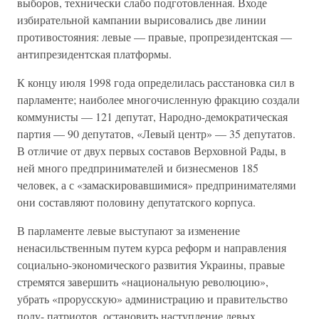
выборов, технически слабо подготовленная. Входе
избирательной кампании вырисовались две линии
противостояния: левые — правые, пропрезидентская —
антипрезидентская платформы.
К концу июля 1998 года определилась расстановка сил в
парламенте; наиболее многочисленную фракцию создали
коммунисты — 121 депутат, Народно-демократическая
партия — 90 депутатов, «Левый центр» — 35 депутатов.
В отличие от двух первых составов Верховной Рады, в
ней много предпринимателей и бизнесменов 185
человек, а с «замаскировавшимися» предпринимателями
они составляют половину депутатского корпуса.
В парламенте левые выступают за изменение
ненасильственным путем курса реформ и направления
социально-экономического развития Украины, правые
стремятся завершить «национальную революцию»,
убрать «прорусскую» администрацию и правительство
полу- патриотов, остановить наступление левых.