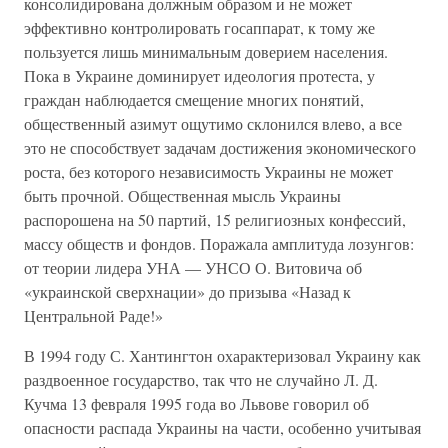
консолидирована должным образом и не может
эффективно контролировать госаппарат, к тому же
пользуется лишь минимальным доверием населения.
Пока в Украине доминирует идеология протеста, у
граждан наблюдается смещение многих понятий,
общественный азимут ощутимо склонился влево, а все
это не способствует задачам достижения экономического
роста, без которого независимость Украины не может
быть прочной. Общественная мысль Украины
распорошена на 50 партий, 15 религиозных конфессий,
массу обществ и фондов. Поражала амплитуда лозунгов:
от теории лидера УНА — УНСО О. Витовича об
«украинской сверхнации» до призыва «Назад к
Центральной Раде!»
В 1994 году С. Хантингтон охарактеризовал Украину как
раздвоенное государство, так что не случайно Л. Д.
Кучма 13 февраля 1995 года во Львове говорил об
опасности распада Украины на части, особенно учитывая