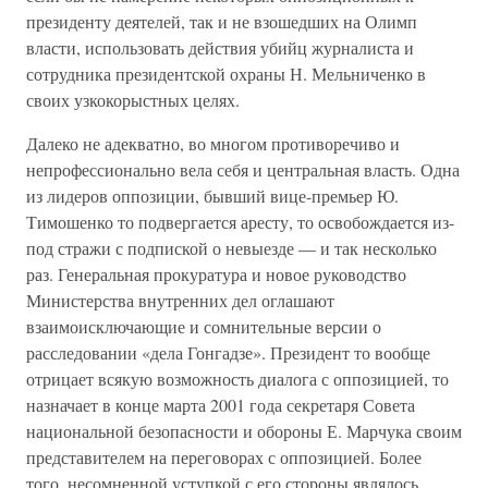
президенту деятелей, так и не взошедших на Олимп
власти, использовать действия убийц журналиста и
сотрудника президентской охраны Н. Мельниченко в
своих узкокорыстных целях.
Далеко не адекватно, во многом противоречиво и
непрофессионально вела себя и центральная власть. Одна
из лидеров оппозиции, бывший вице-премьер Ю.
Тимошенко то подвергается аресту, то освобождается из-
под стражи с подпиской о невыезде — и так несколько
раз. Генеральная прокуратура и новое руководство
Министерства внутренних дел оглашают
взаимоисключающие и сомнительные версии о
расследовании «дела Гонгадзе». Президент то вообще
отрицает всякую возможность диалога с оппозицией, то
назначает в конце марта 2001 года секретаря Совета
национальной безопасности и обороны Е. Марчука своим
представителем на переговорах с оппозицией. Более
того, несомненной уступкой с его стороны являлось