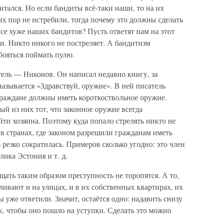
итался. Но если бандиты всё-таки наши, то на их
их пор не истребили, тогда почему это должны сделать
е хуже наших бандитов? Пусть ответят нам на этот
ки. Никто никого не постреляет. А бандитизм
бояться поймать пулю.
тель — Никонов. Он написал недавно книгу, за
называется «Здравствуй, оружие». В ней писатель
раждане должны иметь короткоствольное оружие.
й из них тот, что законное оружие всегда
йти хозяина. Поэтому куда попало стрелять никто не
 в странах, где законом разрешили гражданам иметь
 резко сократилась. Примеров сколько угодно: это член
ика Эстония и т. д.
щать таким образом преступность не торопятся. А то,
ивают и на улицах, и в их собственных квартирах, их
ы уже ответили. Значит, остаётся одно: надавить снизу
к, чтобы оно пошло на уступки. Сделать это можно