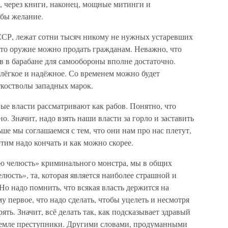
х, через книги, наконец, мощные митинги и
 бы желание.
ССР, лежат сотни тысяч никому не нужных устаревших
это оружие можно продать гражданам. Неважно, что
ов в барабане для самообороны вполне достаточно.
ёгкое и надёжное. Со временем можно будет
ткостволы западных марок.
е власти рассматривают как рабов. Понятно, что
. Значит, надо взять наши власти за горло и заставить
ьше мы соглашаемся с тем, что они нам про нас плетут,
этим надо кончать и как можно скорее.
ю челюсть» криминального монстра, мы в общих
елюсть», та, которая является наиболее страшной и
 Но надо помнить, что всякая власть держится на
 первое, что надо сделать, чтобы уцелеть и несмотря
ять. Значит, всё делать так, как подсказывает здравый
Кремле преступники. Другими словами, продуманными