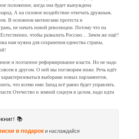
ное положение, когда она будет вынуждена
 народ. А на силовое воздействие отвечать дружным,
м. В основном митингами протеста и
грань, не начать новой революции. Потому что на
м? Естественно, чтобы развалить Россию… Зачем же ещё?
пока нам нужна для сохранения единства страны,
ий!
нное и поэтапное реформирование власти. Но не надо
я совсем в другом. О ней мы поговорим ниже. Речь идёт
характеризоваться выборами новых парламентов,
ть, что всеми ими Запад всё равно будет управлять.
асти Отечество и земной социум в целом, надо идти
книг! 📚
писки в подарок
и наслаждайся