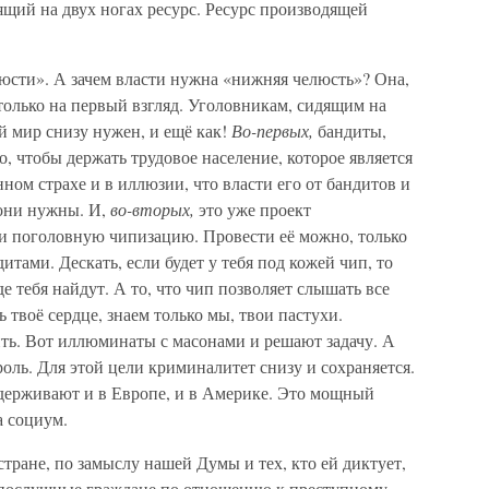
щий на двух ногах ресурс. Ресурс производящей
юсти». А зачем власти нужна «нижняя челюсть»? Она,
 только на первый взгляд. Уголовникам, сидящим на
 мир снизу нужен, и ещё как!
Во-первых,
бандиты,
, чтобы держать трудовое население, которое является
ном страхе и в иллюзии, что власти его от бандитов и
 они нужны. И,
во-вторых,
это уже проект
и поголовную чипизацию. Провести её можно, только
итами. Дескать, если будет у тебя под кожей чип, то
де тебя найдут. А то, что чип позволяет слышать все
ь твоё сердце, знаем только мы, твои пастухи.
ить. Вот иллюминаты с масонами и решают задачу. А
роль. Для этой цели криминалитет снизу и сохраняется.
ддерживают и в Европе, и в Америке. Это мощный
а социум.
тране, по замыслу нашей Думы и тех, кто ей диктует,
онопослушные граждане по отношению к преступному