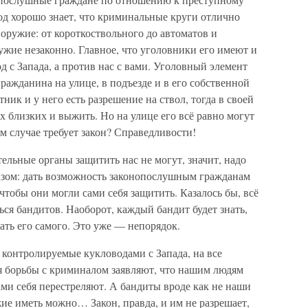
д хорошо знает, что криминальные круги отлично
оружие: от короткоствольного до автоматов и
ужие незаконно. Главное, что уголовники его имеют и
д с Запада, а против нас с вами. Уголовный элемент
ражданина на улице, в подъезде и в его собственной
ник и у него есть разрешение на ствол, тогда в своей
х близких и выжить. Но на улице его всё равно могут
ом случае требует закон? Справедливости!
льные органы защитить нас не могут, значит, надо
зом: дать возможность законопослушным гражданам
чтобы они могли сами себя защитить. Казалось бы, всё
ься бандитов. Наоборот, каждый бандит будет знать,
пать его самого. Это уже — непорядок.
 контролируемые кукловодами с Запада, на все
ля борьбы с криминалом заявляют, что нашим людям
сами себя перестреляют. А бандиты вроде как не наши
ие иметь можно… Закон, правда, и им не разрешает,