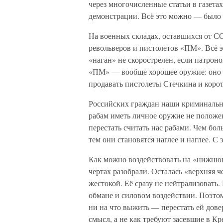
через многочисленные статьи в газета
демонстрации. Всё это можно — было
На военных складах, оставшихся от С
револьверов и пистолетов «ПМ». Всё 
«наган» не скорострелен, если патрон
«ПМ» — вообще хорошее оружие: оно л
продавать пистолеты Стечкина и коро
Российских граждан наши криминальны
рабам иметь личное оружие не положено
перестать считать нас рабами. Чем бол
тем они становятся наглее и наглее. С 
Как можно воздействовать на «нижню
чертах разобрали. Осталась «верхняя ч
жестокой. Её сразу не нейтрализовать.
обмане и силовом воздействии. Поэтому
ни на что выжить — перестать ей довер
смысл, а не как требуют засевшие в 