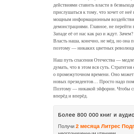
действиями ставить власти в безвыход
прислушаться к тому, что хочет от неё
мощным информационным воздействие
демонстрациями. Главное, не перейти 
Западе её от нас как раз и ждут. Заче
Власть наша, конечно, не мёд, но она 
поэтому — никаких цветных революц
Наш путь спасения Отечества — медле
думать, что в этом вся суть. Стратеги
о промежуточном времени. Оно может 
новых президентов… Просто надо помни
Поэтому — никакой эйфории. Чтобы сп
вперёд и вперёд.
Более 800 000 книг и аудио
2 месяца Литрес Под
Получи
неограниченным чтением