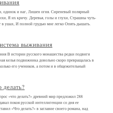
живания
н, одинок и наг, Лишен огня. Сиреневый полярный
хи, Я их кричу. Деревья, голы и глухи, Страшны чуть-
ит в ушах, И полной грудью мне легко Опять дышать.
система выживания
ния В истории русского монашества редки подвиги
ная келья подвижника довольно скоро превращалась в
колько его учеников, а потом и в общежительный
о делать?
опрос «что делать?» древний мир предложил 288
давал покоя русской интеллигенции со дня ее
вил «Что делать?» в заглавие своего романа, над