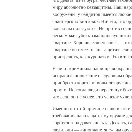
миру абсолютно беззащитны. Наш наро
вооружены, у бандитов имеется любое 
снайперских винтовок. Ничего, что ор
вовсю им пользуются. Не против госпо
легко может убить законопослушного г
квартире. Хорошо, если человек — охот
квартире он имеет шанс защитить свои
пристрелить, как куропатку. Что в так
Если от криминала наши правоохраните
исправить положение следующим обра
приобрести короткоствольное оружие, 
просто. Но тогда люди перестанут боят
что если он не успеет, то успеют ухло
Именно по этой причине наши власти,
требования народа дать ему оружие д
короткоствол давать нельзя. Дескать, 
люди, они — «инопланетяне», им оруж