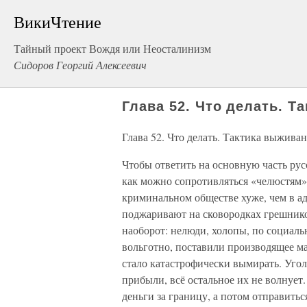
ВикиЧтение
Тайный проект Вождя или Неосталинизм
Сидоров Георгий Алексеевич
Глава 52. Что делать. Т
Глава 52. Что делать. Тактика выжива
Чтобы ответить на основную часть рус
как можно сопротивляться «челюстям» 
криминальном обществе хуже, чем в аду
поджаривают на сковородках грешнико
наоборот: нелюди, холопы, по социал
вольготно, поставили производящее ма
стало катастрофически вымирать. Уго
прибыли, всё остальное их не волнует
деньги за границу, а потом отправитьс