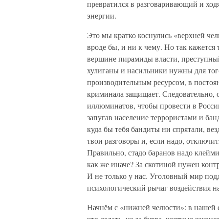
превратился в разговаривающий и ходя
энергии.
Это мы кратко коснулись «верхней чел
вроде бы, и ни к чему. Но так кажется
вершине пирамиды власти, преступный
хулиганы и насильники нужны для того
производительным ресурсом, в постоян
криминала защищает. Следовательно,
иллюминатов, чтобы провести в Росси
запугав население террористами и банд
куда бы тебя бандиты ни спрятали, вез
твои разговоры и, если надо, отключит
Правильно, стадо баранов надо клейм
как же иначе? За скотиной нужен конт
И не только у нас. Уголовный мир по
психологический рычаг воздействия н
Начнём с «нижней челюсти»: в нашей с
что делать, из-за бугра, честные зак