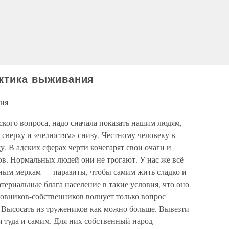
актика выживания
ния
ского вопроса, надо сначала показать нашим людям,
сверху и «челюстям» снизу. Честному человеку в
. В адских сферах черти кочегарят свои очаги и
в. Нормальных людей они не трогают. У нас же всё
ьным меркам — паразиты, чтобы самим жить сладко и
териальные блага население в такие условия, что оно
ловников-собственников волнует только вопрос
. Высосать из тружеников как можно больше. Вывезти
я туда и самим. Для них собственный народ