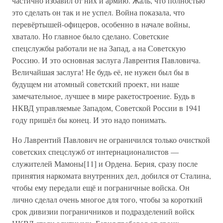
частично избавил от них и армию. Жаль, что полностью
это сделать он так и не успел. Война показала, что
перевёртышей-офицеров, особенно в начале войны,
хватало. Но главное было сделано. Советские
спецслужбы работали не на Запад, а на Советскую
Россию. И это основная заслуга Лаврентия Павловича.
Величайшая заслуга! Не будь её, не нужен был бы в
будущем ни атомный советский проект, ни наше
замечательное, лучшее в мире ракетостроение. Будь в
НКВД управляемые Западом, Советской России в 1941
году пришёл бы конец. И это надо понимать.
Но Лаврентий Павлович не ограничился только очисткой
советских спецслужб от интернационалистов —
служителей Мамоны[11] и Ордена. Берия, сразу после
принятия наркомата внутренних дел, добился от Сталина,
чтобы ему передали ещё и пограничные войска. Он
лично сделал очень многое для того, чтобы за короткий
срок дивизии пограничников и подразделений войск