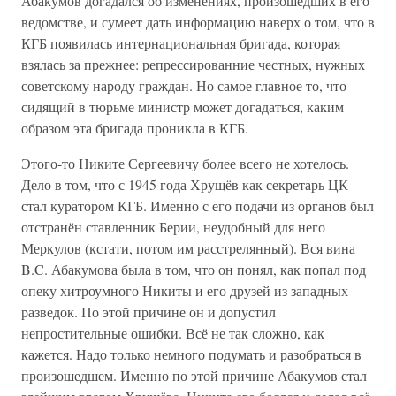
Абакумов догадался об изменениях, произошедших в его
ведомстве, и сумеет дать информацию наверх о том, что в
КГБ появилась интернациональная бригада, которая
взялась за прежнее: репрессированние честных, нужных
советскому народу граждан. Но самое главное то, что
сидящий в тюрьме министр может догадаться, каким
образом эта бригада проникла в КГБ.
Этого-то Никите Сергеевичу более всего не хотелось.
Дело в том, что с 1945 года Хрущёв как секретарь ЦК
стал куратором КГБ. Именно с его подачи из органов был
отстранён ставленник Берии, неудобный для него
Меркулов (кстати, потом им расстрелянный). Вся вина
B.C. Абакумова была в том, что он понял, как попал под
опеку хитроумного Никиты и его друзей из западных
разведок. По этой причине он и допустил
непростительные ошибки. Всё не так сложно, как
кажется. Надо только немного подумать и разобраться в
произошедшем. Именно по этой причине Абакумов стал