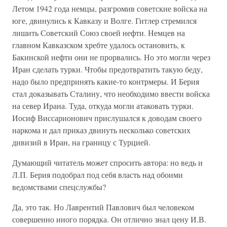
Летом 1942 года немцы, разгромив советские войска на
юге, двинулись к Кавказу и Волге. Гитлер стремился
лишить Советский Союз своей нефти. Немцев на
главном Кавказском хребте удалось остановить, к
Бакинской нефти они не прорвались. Но это могли через
Иран сделать турки. Чтобы предотвратить такую беду,
надо было предпринять какие-то контрмеры. И Берия
стал доказывать Сталину, что необходимо ввести войска
на север Ирана. Туда, откуда могли атаковать турки.
Иосиф Виссарионович прислушался к доводам своего
наркома и дал приказ двинуть несколько советских
дивизий в Иран, на границу с Турцией.
Думающий читатель может спросить автора: но ведь и
Л.П. Берия подобрал под себя власть над обоими
ведомствами спецслужбы?
Да, это так. Но Лаврентий Павлович был человеком
совершенно иного порядка. Он отлично знал цену И.В.