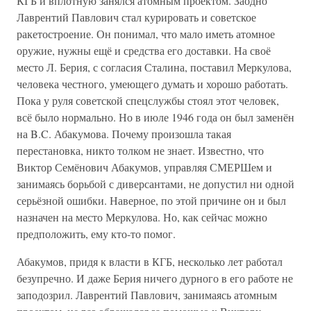
КГБ и вплотную занялся атомным проектом. Заодно
Лаврентий Павлович стал курировать и советское
ракетостроение. Он понимал, что мало иметь атомное
оружие, нужны ещё и средства его доставки. На своё
место Л. Берия, с согласия Сталина, поставил Меркулова,
человека честного, умеющего думать и хорошо работать.
Пока у руля советской спецслужбы стоял этот человек,
всё было нормально. Но в июле 1946 года он был заменён
на B.C. Абакумова. Почему произошла такая
перестановка, никто толком не знает. Известно, что
Виктор Семёнович Абакумов, управляя СМЕРШем и
занимаясь борьбой с диверсантами, не допустил ни одной
серьёзной ошибки. Наверное, по этой причине он и был
назначен на место Меркулова. Но, как сейчас можно
предположить, ему кто-то помог.
Абакумов, придя к власти в КГБ, несколько лет работал
безупречно. И даже Берия ничего дурного в его работе не
заподозрил. Лаврентий Павлович, занимаясь атомным