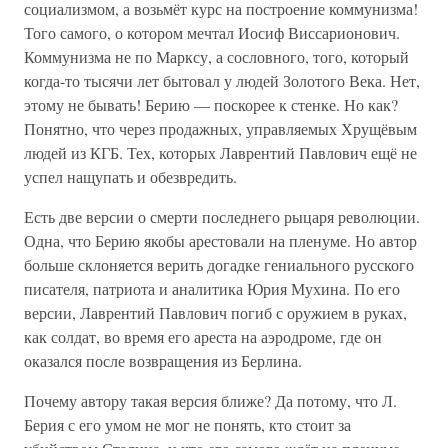
социализмом, а возьмёт курс на построение коммунизма!
Того самого, о котором мечтал Иосиф Виссарионович.
Коммунизма не по Марксу, а сословного, того, который
когда-то тысячи лет бытовал у людей Золотого Века. Нет,
этому не бывать! Берию — поскорее к стенке. Но как?
Понятно, что через продажных, управляемых Хрущёвым
людей из КГБ. Тех, которых Лаврентий Павлович ещё не
успел нащупать и обезвредить.
Есть две версии о смерти последнего рыцаря революции.
Одна, что Берию якобы арестовали на пленуме. Но автор
больше склоняется верить догадке гениального русского
писателя, патриота и аналитика Юрия Мухина. По его
версии, Лаврентий Павлович погиб с оружием в руках,
как солдат, во время его ареста на аэродроме, где он
оказался после возвращения из Берлина.
Почему автору такая версия ближе? Да потому, что Л.
Берия с его умом не мог не понять, кто стоит за