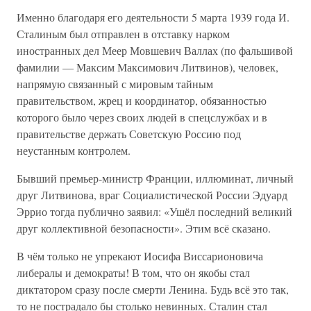
Именно благодаря его деятельности 5 марта 1939 года И.
Сталиным был отправлен в отставку нарком
иностранных дел Меер Мовшевич Валлах (по фальшивой
фамилии — Максим Максимович Литвинов), человек,
напрямую связанный с мировым тайным
правительством, жрец и координатор, обязанностью
которого было через своих людей в спецслужбах и в
правительстве держать Советскую Россию под
неустанным контролем.
Бывший премьер-министр Франции, иллюминат, личный
друг Литвинова, враг Социалистической России Эдуард
Эррио тогда публично заявил: «Ушёл последний великий
друг коллективной безопасности». Этим всё сказано.
В чём только не упрекают Иосифа Виссарионовича
либералы и демократы! В том, что он якобы стал
диктатором сразу после смерти Ленина. Будь всё это так,
то не пострадало бы столько невинных. Сталин стал