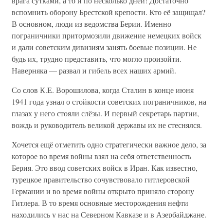
врага сутками, а то и по несколько дней! Достаточно
вспомнить оборону Брестской крепости. Кто её защищал?
В основном, люди из ведомства Берии. Именно
пограничники притормозили движение немецких войск
и дали советским дивизиям занять боевые позиции. Не
будь их, трудно представить, что могло произойти.
Наверняка — развал и гибель всех наших армий.
Со слов К.Е. Ворошилова, когда Сталин в конце июня
1941 года узнал о стойкости советских пограничников, на
глазах у него стояли слёзы. И первый секретарь партии,
вождь и руководитель великой державы их не стеснялся.
Хочется ещё отметить одно стратегически важное дело, за
которое во время войны взял на себя ответственность
Берия. Это ввод советских войск в Иран. Как известно,
турецкое правительство сочувствовало гитлеровской
Германии и во время войны открыто приняло сторону
Гитлера. В то время основные месторождения нефти
находились у нас на Северном Кавказе и в Азербайджане.