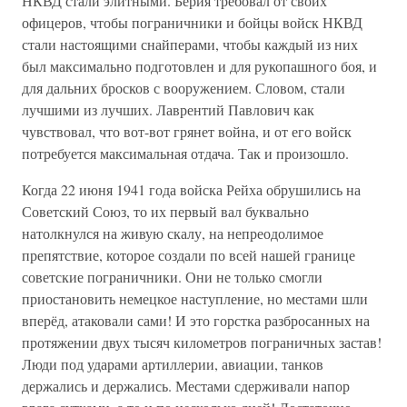
НКВД стали элитными. Берия требовал от своих
офицеров, чтобы пограничники и бойцы войск НКВД
стали настоящими снайперами, чтобы каждый из них
был максимально подготовлен и для рукопашного боя, и
для дальних бросков с вооружением. Словом, стали
лучшими из лучших. Лаврентий Павлович как
чувствовал, что вот-вот грянет война, и от его войск
потребуется максимальная отдача. Так и произошло.
Когда 22 июня 1941 года войска Рейха обрушились на
Советский Союз, то их первый вал буквально
натолкнулся на живую скалу, на непреодолимое
препятствие, которое создали по всей нашей границе
советские пограничники. Они не только смогли
приостановить немецкое наступление, но местами шли
вперёд, атаковали сами! И это горстка разбросанных на
протяжении двух тысяч километров пограничных застав!
Люди под ударами артиллерии, авиации, танков
держались и держались. Местами сдерживали напор