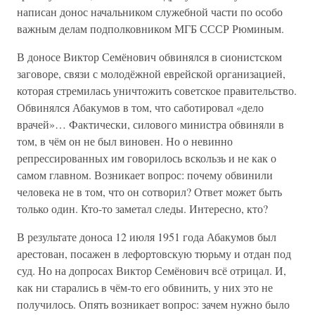
написан донос начальником служебной части по особо
важным делам подполковником МГБ СССР Рюминым.
В доносе Виктор Семёнович обвинялся в сионистском
заговоре, связи с молодёжной еврейской организацией,
которая стремилась уничтожить советское правительство.
Обвинялся Абакумов в том, что саботировал «дело
врачей»… Фактически, силового министра обвиняли в
том, в чём он не был виновен. Но о невинно
репрессированных им говорилось вскользь и не как о
самом главном. Возникает вопрос: почему обвинили
человека не в том, что он сотворил? Ответ может быть
только один. Кто-то заметал следы. Интересно, кто?
В результате доноса 12 июля 1951 года Абакумов был
арестован, посажен в лефортовскую тюрьму и отдан под
суд. Но на допросах Виктор Семёнович всё отрицал. И,
как ни старались в чём-то его обвинить, у них это не
получилось. Опять возникает вопрос: зачем нужно было