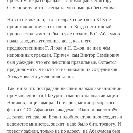
проектом, не раз обращался за помощью к Виктору
Семёновичу, и тот всегда такую помощь обеспечивал.
Но это не значило, что в недрах советского КГБ не
происходило ничего страшного. Когда негативный
процесс стал заметен, было уже поздно. B.C. Абакумов
начал заводить уголовные дела, как и его
предшественники Г. Ягода и Н. Ежов, на ни в чём
неповинных граждан. Причём, сам Виктор Семёнович
был убеждён, что его действия правильные. Остаётся
предположить, что кто-то из ближайших сотрудников
Абакумова его умело подставил.
Так, ни за что пострадали высший нарком авиационной
промышленности Шахурин, главный маршал авиации
Новиков, вице-адмирал Гончаров, министр морского
флота СССР Афанасьев, академик Юдин и около трёх
десятков генералов. Если подобное стало происходить в
ведомстве министра, значит, надо было бить тревогу. И
тревогу забили, только не по адресу: на Абакумова был