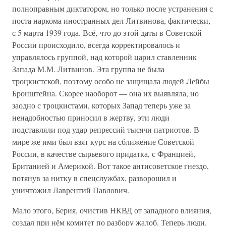
полноправным диктатором, но только после устранения с
поста наркома иностранных дел Литвинова, фактически,
с 5 марта 1939 года. Всё, что до этой даты в Советской
России происходило, всегда корректировалось и
управлялось группой, над которой царил ставленник
Запада М.М. Литвинов. Эта группа не была
троцкистской, поэтому особо не защищала людей Лейбы
Бронштейна. Скорее наоборот — она их выявляла, но
заодно с троцкистами, которых Запад теперь уже за
ненадобностью приносил в жертву, эти люди
подставляли под удар репрессий тысячи патриотов. В
мире же ими был взят курс на сближение Советской
России, в качестве сырьевого придатка, с Францией,
Британией и Америкой. Вот такое антисоветское гнездо,
потянув за нитку в спецслужбах, разворошил и
уничтожил Лаврентий Павлович.
Мало этого, Берия, очистив НКВД от западного влияния,
создал при нём комитет по разбору жалоб. Теперь люди,