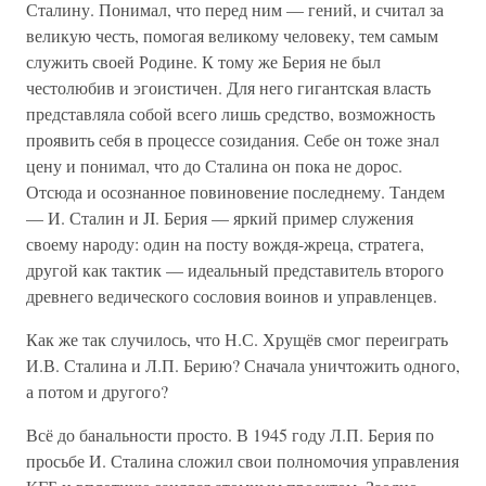
Сталину. Понимал, что перед ним — гений, и считал за
великую честь, помогая великому человеку, тем самым
служить своей Родине. К тому же Берия не был
честолюбив и эгоистичен. Для него гигантская власть
представляла собой всего лишь средство, возможность
проявить себя в процессе созидания. Себе он тоже знал
цену и понимал, что до Сталина он пока не дорос.
Отсюда и осознанное повиновение последнему. Тандем
— И. Сталин и JI. Берия — яркий пример служения
своему народу: один на посту вождя-жреца, стратега,
другой как тактик — идеальный представитель второго
древнего ведического сословия воинов и управленцев.
Как же так случилось, что Н.С. Хрущёв смог переиграть
И.В. Сталина и Л.П. Берию? Сначала уничтожить одного,
а потом и другого?
Всё до банальности просто. В 1945 году Л.П. Берия по
просьбе И. Сталина сложил свои полномочия управления