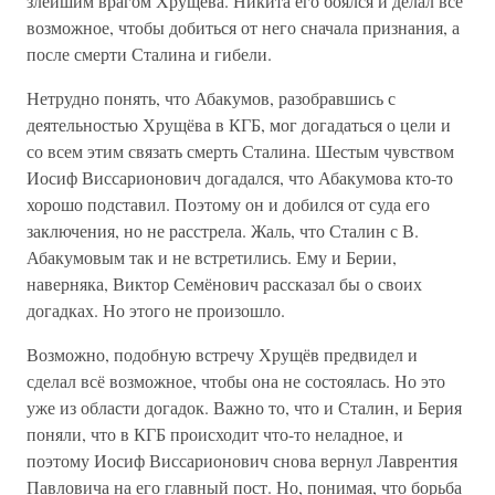
злейшим врагом Хрущёва. Никита его боялся и делал всё
возможное, чтобы добиться от него сначала признания, а
после смерти Сталина и гибели.
Нетрудно понять, что Абакумов, разобравшись с
деятельностью Хрущёва в КГБ, мог догадаться о цели и
со всем этим связать смерть Сталина. Шестым чувством
Иосиф Виссарионович догадался, что Абакумова кто-то
хорошо подставил. Поэтому он и добился от суда его
заключения, но не расстрела. Жаль, что Сталин с В.
Абакумовым так и не встретились. Ему и Берии,
наверняка, Виктор Семёнович рассказал бы о своих
догадках. Но этого не произошло.
Возможно, подобную встречу Хрущёв предвидел и
сделал всё возможное, чтобы она не состоялась. Но это
уже из области догадок. Важно то, что и Сталин, и Берия
поняли, что в КГБ происходит что-то неладное, и
поэтому Иосиф Виссарионович снова вернул Лаврентия
Павловича на его главный пост. Но, понимая, что борьба