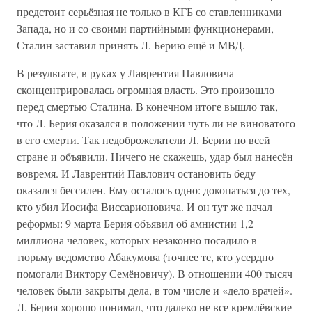
предстоит серьёзная не только в КГБ со ставленниками
Запада, но и со своими партийными функционерами,
Сталин заставил принять Л. Берию ещё и МВД.
В результате, в руках у Лаврентия Павловича
сконцентрировалась огромная власть. Это произошло
перед смертью Сталина. В конечном итоге вышло так,
что Л. Берия оказался в положении чуть ли не виноватого
в его смерти. Так недоброжелатели Л. Берии по всей
стране и объявили. Ничего не скажешь, удар был нанесён
вовремя. И Лаврентий Павлович остановить беду
оказался бессилен. Ему осталось одно: докопаться до тех,
кто убил Иосифа Виссарионовича. И он тут же начал
реформы: 9 марта Берия объявил об амнистии 1,2
миллиона человек, которых незаконно посадило в
тюрьму ведомство Абакумова (точнее те, кто усердно
помогали Виктору Семёновичу). В отношении 400 тысяч
человек были закрыты дела, в том числе и «дело врачей».
Л. Берия хорошо понимал, что далеко не все кремлёвские