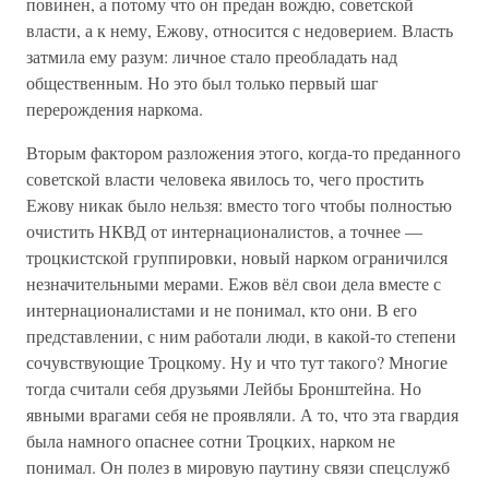
повинен, а потому что он предан вождю, советской
власти, а к нему, Ежову, относится с недоверием. Власть
затмила ему разум: личное стало преобладать над
общественным. Но это был только первый шаг
перерождения наркома.
Вторым фактором разложения этого, когда-то преданного
советской власти человека явилось то, чего простить
Ежову никак было нельзя: вместо того чтобы полностью
очистить НКВД от интернационалистов, а точнее —
троцкистской группировки, новый нарком ограничился
незначительными мерами. Ежов вёл свои дела вместе с
интернационалистами и не понимал, кто они. В его
представлении, с ним работали люди, в какой-то степени
сочувствующие Троцкому. Ну и что тут такого? Многие
тогда считали себя друзьями Лейбы Бронштейна. Но
явными врагами себя не проявляли. А то, что эта гвардия
была намного опаснее сотни Троцких, нарком не
понимал. Он полез в мировую паутину связи спецслужб