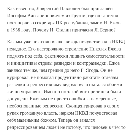
Как известно, Лаврентий Павлович был приглашён
Иосифом Виссарионовичем из Грузии, где он занимал
пост первого секретаря ЦК республики, замом Н. Ежова
в 1938 году. Почему И. Сталин пригласил Л. Берию?
Как мы уже показали выше, вождь почувствовал в НКВД
неладное. Его насторожило стремление Николая Ежова
подмять под себя, фактически лишить самостоятельности
и инициативы отделы разведки и контрразведки. Ежов
занялся тем же, чем грешил до него Г. Ягода. Он не
курировал, не помогал продуктивно работать отделам
разведки и репрессивному ведомству, а пытался обоими
лично управлять. Именно по такой вот причине и были
допущены Ежовым не просто ошибки, а намеренные,
необоснованные репрессии. Сконцентрировав в своих
руках громадную власть, нарком НКВД почувствовал
себя маленьким божком. Теперь он занялся
репрессированием людей не потому, что человек в чём-то