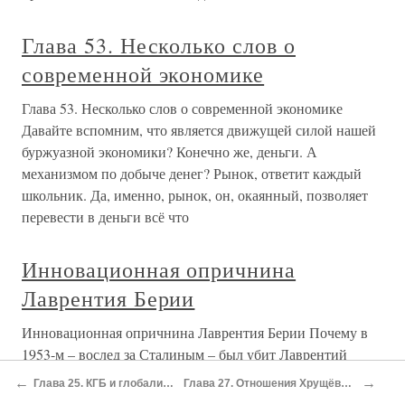
Глава 53. Несколько слов о
современной экономике
Глава 53. Несколько слов о современной экономике
Давайте вспомним, что является движущей силой нашей
буржуазной экономики? Конечно же, деньги. А
механизмом по добыче денег? Рынок, ответит каждый
школьник. Да, именно, рынок, он, окаянный, позволяет
перевести в деньги всё что
Инновационная опричнина
Лаврентия Берии
Инновационная опричнина Лаврентия Берии Почему в
1953-м – вослед за Сталиным – был убит Лаврентий
Берия? Не потому ли, что созданная под его
←
→
Глава 25. КГБ и глобализация
Глава 27. Отношения Хрущёва с КГБ
руководством модель «инновационной опричнины»