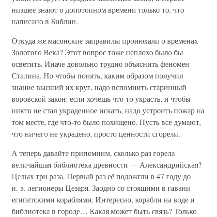
низшее знают о допотопном времени только то, что
написано в Библии.
Откуда же масонские заправилы пронюхали о временах
Золотого Века? Этот вопрос тоже неплохо было бы
осветить. Иначе довольно трудно объяснить феномен
Сталина. Но чтобы понять, каким образом получил
знание высший их круг, надо вспомнить старинный
воровской закон: если хочешь что-то украсть, и чтобы
никто не стал украденное искать, надо устроить пожар на
том месте, где что-то было похищено. Пусть все думают,
что ничего не украдено, просто ценности сгорели.
А теперь давайте припомним, сколько раз горела
величайшая библиотека древности — Александрийская?
Целых три раза. Первый раз её подожгли в 47 году до
н. э. легионеры Цезаря. Заодно со стоящими в гавани
египетскими кораблями. Интересно, корабли на воде и
библиотека в городе… Какая может быть связь? Только