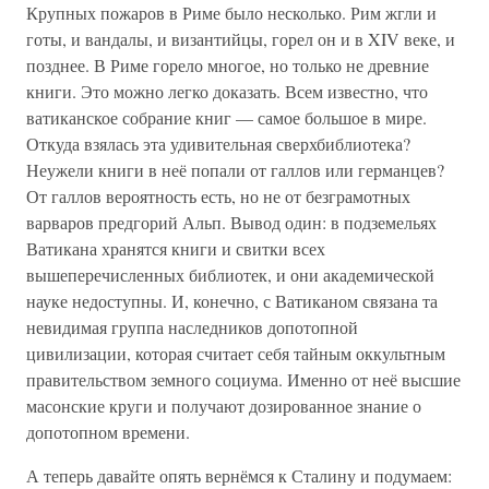
Крупных пожаров в Риме было несколько. Рим жгли и
готы, и вандалы, и византийцы, горел он и в XIV веке, и
позднее. В Риме горело многое, но только не древние
книги. Это можно легко доказать. Всем известно, что
ватиканское собрание книг — самое большое в мире.
Откуда взялась эта удивительная сверхбиблиотека?
Неужели книги в неё попали от галлов или германцев?
От галлов вероятность есть, но не от безграмотных
варваров предгорий Альп. Вывод один: в подземельях
Ватикана хранятся книги и свитки всех
вышеперечисленных библиотек, и они академической
науке недоступны. И, конечно, с Ватиканом связана та
невидимая группа наследников допотопной
цивилизации, которая считает себя тайным оккультным
правительством земного социума. Именно от неё высшие
масонские круги и получают дозированное знание о
допотопном времени.
А теперь давайте опять вернёмся к Сталину и подумаем: