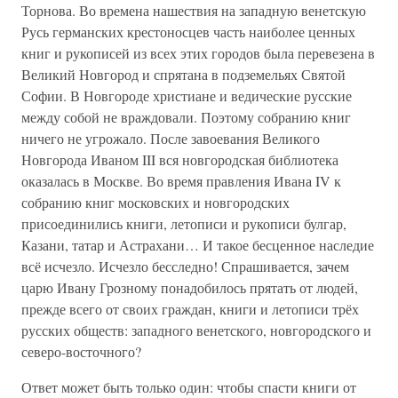
Торнова. Во времена нашествия на западную венетскую
Русь германских крестоносцев часть наиболее ценных
книг и рукописей из всех этих городов была перевезена в
Великий Новгород и спрятана в подземельях Святой
Софии. В Новгороде христиане и ведические русские
между собой не враждовали. Поэтому собранию книг
ничего не угрожало. После завоевания Великого
Новгорода Иваном III вся новгородская библиотека
оказалась в Москве. Во время правления Ивана IV к
собранию книг московских и новгородских
присоединились книги, летописи и рукописи булгар,
Казани, татар и Астрахани… И такое бесценное наследие
всё исчезло. Исчезло бесследно! Спрашивается, зачем
царю Ивану Грозному понадобилось прятать от людей,
прежде всего от своих граждан, книги и летописи трёх
русских обществ: западного венетского, новгородского и
северо-восточного?
Ответ может быть только один: чтобы спасти книги от