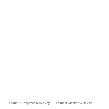
←
→
Глава 7. Сопротивление хрущёвским реформам
Глава 9. Марксизм как проект иллюминатов