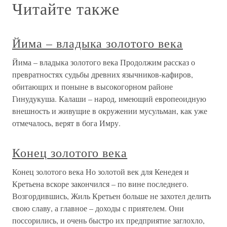
Читайте также
Йима – владыка золотого века
Йима – владыка золотого века Продолжим рассказ о
превратностях судьбы древних язычников-кафиров,
обитающих и поныне в высокогорном районе
Гинудукуша. Калаши – народ, имеющий европеоидную
внешность и живущие в окружении мусульман, как уже
отмечалось, верят в бога Имру.
Конец золотого века
Конец золотого века Но золотой век для Кенедея и
Кретьена вскоре закончился – по вине последнего.
Возгордившись, Жиль Кретьен больше не захотел делить
свою славу, а главное – доходы с приятелем. Они
поссорились, и очень быстро их предприятие заглохло,