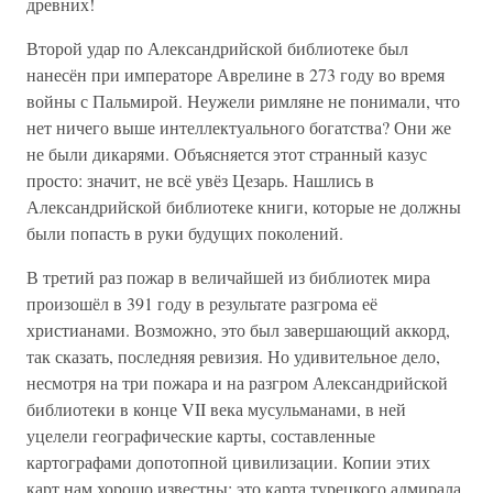
древних!
Второй удар по Александрийской библиотеке был
нанесён при императоре Аврелине в 273 году во время
войны с Пальмирой. Неужели римляне не понимали, что
нет ничего выше интеллектуального богатства? Они же
не были дикарями. Объясняется этот странный казус
просто: значит, не всё увёз Цезарь. Нашлись в
Александрийской библиотеке книги, которые не должны
были попасть в руки будущих поколений.
В третий раз пожар в величайшей из библиотек мира
произошёл в 391 году в результате разгрома её
христианами. Возможно, это был завершающий аккорд,
так сказать, последняя ревизия. Но удивительное дело,
несмотря на три пожара и на разгром Александрийской
библиотеки в конце VII века мусульманами, в ней
уцелели географические карты, составленные
картографами допотопной цивилизации. Копии этих
карт нам хорошо известны: это карта турецкого адмирала