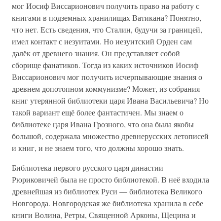
мог Иосиф Виссарионович получить право на работу с
книгами в подземных хранилищах Ватикана? Понятно,
что нет. Есть сведения, что Сталин, будучи за границей,
имел контакт с иезуитами. Но иезуитский Орден сам
далёк от древнего знания. Он представляет собой
сборище фанатиков. Тогда из каких источников Иосиф
Виссарионович мог получить исчерпывающие знания о
древнем допотопном коммунизме? Может, из собрания
книг утерянной библиотеки царя Ивана Васильевича? Но
такой вариант ещё более фантастичен. Мы знаем о
библиотеке царя Ивана Грозного, что она была якобы
большой, содержала множество древнерусских летописей
и книг, и не знаем того, что должны хорошо знать.
Библиотека первого русского царя династии
Рюриковичей была не просто библиотекой. В неё входила
древнейшая из библиотек Руси — библиотека Великого
Новгорода. Новгородская же библиотека хранила в себе
книги Волина, Ретры, Священной Арконы, Щецина и