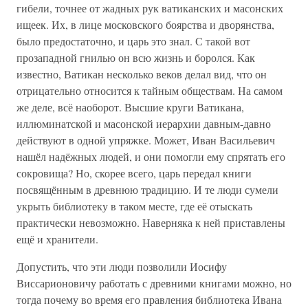
гибели, точнее от жадных рук ватиканских и масонских
ищеек. Их, в лице московского боярства и дворянства,
было предостаточно, и царь это знал. С такой вот
прозападной гнилью он всю жизнь и боролся. Как
известно, Ватикан несколько веков делал вид, что он
отрицательно относится к тайным обществам. На самом
же деле, всё наоборот. Высшие круги Ватикана,
иллюминатской и масонской иерархии давным-давно
действуют в одной упряжке. Может, Иван Васильевич
нашёл надёжных людей, и они помогли ему спрятать его
сокровища? Но, скорее всего, царь передал книги
посвящённым в древнюю традицию. И те люди сумели
укрыть библиотеку в таком месте, где её отыскать
практически невозможно. Наверняка к ней приставлены
ещё и хранители.
Допустить, что эти люди позволили Иосифу
Виссарионовичу работать с древними книгами можно, но
тогда почему во время его правления библиотека Ивана