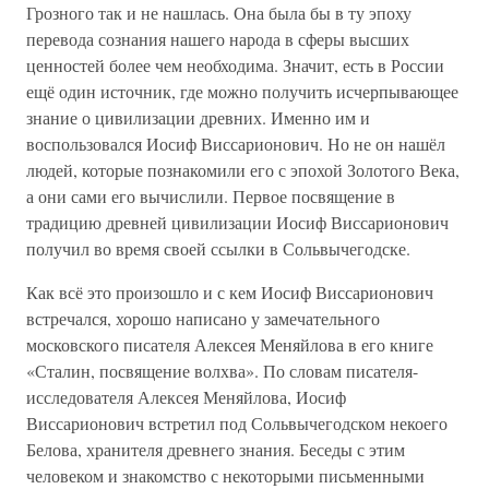
Грозного так и не нашлась. Она была бы в ту эпоху
перевода сознания нашего народа в сферы высших
ценностей более чем необходима. Значит, есть в России
ещё один источник, где можно получить исчерпывающее
знание о цивилизации древних. Именно им и
воспользовался Иосиф Виссарионович. Но не он нашёл
людей, которые познакомили его с эпохой Золотого Века,
а они сами его вычислили. Первое посвящение в
традицию древней цивилизации Иосиф Виссарионович
получил во время своей ссылки в Сольвычегодске.
Как всё это произошло и с кем Иосиф Виссарионович
встречался, хорошо написано у замечательного
московского писателя Алексея Меняйлова в его книге
«Сталин, посвящение волхва». По словам писателя-
исследователя Алексея Меняйлова, Иосиф
Виссарионович встретил под Сольвычегодском некоего
Белова, хранителя древнего знания. Беседы с этим
человеком и знакомство с некоторыми письменными