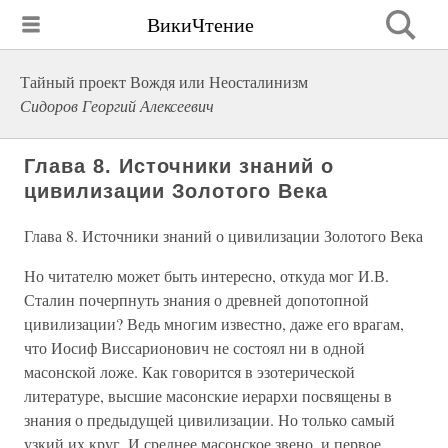
ВикиЧтение
Тайный проект Вождя или Неосталинизм
Сидоров Георгий Алексеевич
Глава 8. Источники знаний о
цивилизации Золотого Века
Глава 8. Источники знаний о цивилизации Золотого Века
Но читателю может быть интересно, откуда мог И.В.
Сталин почерпнуть знания о древней допотопной
цивилизации? Ведь многим известно, даже его врагам,
что Иосиф Виссарионович не состоял ни в одной
масонской ложе. Как говорится в эзотерической
литературе, высшие масонские иерархи посвящены в
знания о предыдущей цивилизации. Но только самый
узкий их круг. И среднее масонское звено, и первое