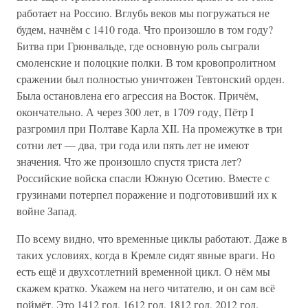
работает на Россию. Вглубь веков мы погружаться не
будем, начнём с 1410 года. Что произошло в том году?
Битва при Грюнвальде, где основную роль сыграли
смоленские и полоцкие полки. В том кровопролитном
сражении был полностью уничтожен Тевтонский орден.
Была остановлена его агрессия на Восток. Причём,
окончательно. А через 300 лет, в 1709 году, Пётр I
разгромил при Полтаве Карла XII. На промежутке в три
сотни лет — два, три года или пять лет не имеют
значения. Что же произошло спустя триста лет?
Российские войска спасли Южную Осетию. Вместе с
грузинами потерпел поражение и подготовивший их к
войне Запад.
По всему видно, что временные циклы работают. Даже в
таких условиях, когда в Кремле сидят явные враги. Но
есть ещё и двухсотлетний временной цикл. О нём мы
скажем кратко. Укажем на него читателю, и он сам всё
поймёт. Это 1412 год, 1612 год, 1812 год, 2012 год.