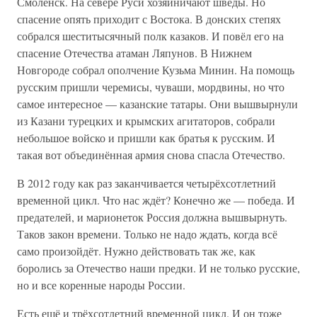
Смоленск. На севере Руси хозяйничают шведы. Но
спасение опять приходит с Востока. В донских степях
собрался шеститысячный полк казаков. И повёл его на
спасение Отечества атаман Ляпунов. В Нижнем
Новгороде собрал ополчение Кузьма Минин. На помощь
русским пришли черемисы, чуваши, мордвины, но что
самое интересное — казанские татары. Они вышвырнули
из Казани турецких и крымских агитаторов, собрали
небольшое войско и пришли как братья к русским. И
такая вот объединённая армия снова спасла Отечество.
В 2012 году как раз заканчивается четырёхсотлетний
временной цикл. Что нас ждёт? Конечно же — победа. И
предателей, и марионеток Россия должна вышвырнуть.
Таков закон времени. Только не надо ждать, когда всё
само произойдёт. Нужно действовать так же, как
боролись за Отечество наши предки. И не только русские,
но и все коренные народы России.
Есть ещё и трёхсотлетний временной цикл. И он тоже