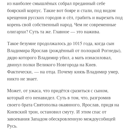
из наиболее смышлёных собрал преданный себе
боярский корпус. Такие вот бояре и стали, под видом
крещения русских городов и сёл, грабить и вырезать под
корень свой собственный народ. Чем не современные
олигархи? Суть та же. Главное — это нажива.
Такое безумие продолжалось до 1015 года, когда сын
Владимира Ярослав (рождённый от полоцкой Рогнеды),
дядю которого Владимир убил, а мать изнасиловал,
двинул полки Великого Новгорода на Киев.
Фактически, — на отца. Почему князь Владимир умер,
никто не знает.
Может, от ужаса, что придётся сразиться с сыном,
который его ненавидел. Суть в том, что, разгромив
своего брата Святополка окаянного, Ярослав, придя на
Киевский трон, остановил смуту. И этим спас от
завоевания Западом обескровленную междоусобицей
Русь.