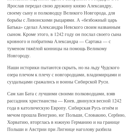
Ярослав передал свою дружину князю Александру,
своему сыну и полководцу Великого Новгорода, для
борьбы с Ливонскими рыцарями. А «безбожный царь
Батька» сделал Александра Невского своим названным
сыном. Кроме этого, в 1242 году он послал своего сына
кровного и побратима Александра — Сартака — с
туменом тяжёлой конницы на помощь Великому
Новгороду.
Наши историки пытаются скрыть, но на льду Чудского
озера плечом к плечу с новгородцами, владимирцами и
суздальцами сражались и воины Сибирской Руси.
Сам хан Бата с лучшими своими полководцами, взяв
рассадник христианства — Киев, двинулся весной 1242
года в католическую Европу. Сибирская Русь огнём и
мечом прошла Венгрию, юг Польши, Словакию, Сербию,
Хорватию, вторглась в южную Германию и на границе
Польши и Австрии при Лигнице наголову разбила