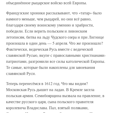
объединённое рыцарское войско всей Европы.
Французские хроники рассказывают, что «татар» было
намного меньше, чем рыцарей, но они всё равно,
благодаря своему воинскому умению и храбрости,
победили. Если верить польским и ливонским
летописям, битва на льду Чудского озера и при Лигнице
произошла в один день — 5 апреля. Что же произошло?
Фактически, ведическая Русь вместе с ведической
славянской Русью, вкупе с православными христианами-
патриотами, разгромили все силы католической Европы.
Те самые, которые были накоплены для завоевания
славянской Руси.
Теперь перенесёмся в 1612 год. Что мы видим?
Московская Русь дышит на ладан. В Кремле засела
польская армия. Семибоярщина вызвала на правление, в
качестве русского царя, сына польского правителя
королевича Владислава. Пал, взятый поляками,