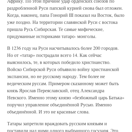
Африку. По этой причине удар орденских союзов по
раздробленной Руси папской курией снова был отложен.
Когда, наконец, папа Гонорий III показал на Восток, было
уже поздно. На территории славянской Руси с востока
пришла Русь Сибирская. Те самые мифические,
придуманные историками татаро- монголы.
В 1236 году на Руси насчитывалось более 200 городов.
Но от «татар» пострадали всего 14. Как сейчас
выяснилось, те, в которых победило христианство.
Войско Сибирской Руси объявило войну христианской
экспансии, но не русскому народу. Тем более не
ведическим руссам. Примером сказанному может быть
князь Ярослав Переяславский, отец Александра
Невского. Именно этому князю «безбожный царь Батька»
поручил управление объединённой Русью. Именно
объединённой. И это не красивые слова.
Татары запретили враждовать русским князьям и
поставили над ними одного выбранного государя. Это