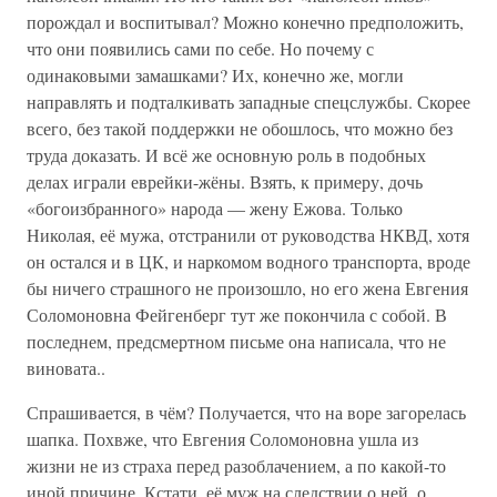
порождал и воспитывал? Можно конечно предположить,
что они появились сами по себе. Но почему с
одинаковыми замашками? Их, конечно же, могли
направлять и подталкивать западные спецслужбы. Скорее
всего, без такой поддержки не обошлось, что можно без
труда доказать. И всё же основную роль в подобных
делах играли еврейки-жёны. Взять, к примеру, дочь
«богоизбранного» народа — жену Ежова. Только
Николая, её мужа, отстранили от руководства НКВД, хотя
он остался и в ЦК, и наркомом водного транспорта, вроде
бы ничего страшного не произошло, но его жена Евгения
Соломоновна Фейгенберг тут же покончила с собой. В
последнем, предсмертном письме она написала, что не
виновата..
Спрашивается, в чём? Получается, что на воре загорелась
шапка. Похвже, что Евгения Соломоновна ушла из
жизни не из страха перед разоблачением, а по какой-то
иной причине. Кстати, её муж на следствии о ней, о