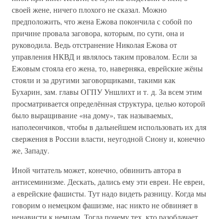
своей жене, ничего плохого не сказал. Можно
предположить, что жена Ежова покончила с собой по
причине провала заговора, которым, по сути, она и
руководила. Ведь отстранение Николая Ежова от
управления НКВД и являлось таким провалом. Если за
Ежовым стояла его жена, то, наверняка, еврейские жёны
стояли и за другими заговорщиками, такими как
Бухарин, зам. главы ОГПУ Уншлихт и т. д. За всем этим
просматривается определённая структура, целью которой
было выращивание «на дому», так называемых,
наполеончиков, чтобы в дальнейшем использовать их для
свержения в России власти, неугодной Сиону и, конечно
же, Западу.
Иной читатель может, конечно, обвинить автора в
антисеминизме. Дескать, дались ему эти евреи. Не евреи,
а еврейские фашисты. Тут надо видеть разницу. Когда мы
говорим о немецком фашизме, нас никто не обвиняет в
ненависти к немцам. Тогда почему тех, кто разоблачает