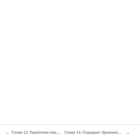
←
→
Глава 12. Проблема перерожденцев
Глава 14. Парадокс брежневского времени