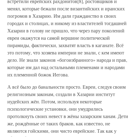
встретили еврейских рахдонитов[8], ростовщиков и
менял, которые бежали после византийских и иранских
погромов в Хазарию. Им дали гражданство в своих
городах и столицах, и никому из властителей тогдашней
Хазарии в голову не пришло, что через пару поколений
евреи окажутся на самой вершине политической
пирамиды, фактически, захватят власть в каганате. Всё
это потому, что хозяева империи не знали, с кем имеют
дело. Не знали законов «богоизбранного» народа и прав,
которые им дал над остальными племенами и народами
их племенной божок Иегова.
А всё было до банальности просто. Евреи, следуя своим
религиозным законам, создали в Хазарии институт
иудейских жён. Потом, используя некоторые
психологические установки, они умудрились
протолкнуть своих невест в жёны хазарским ханам. Дети
же, рождённые от таких браков, как известно, не
являются гойскими, они чисто еврейские. Так как у