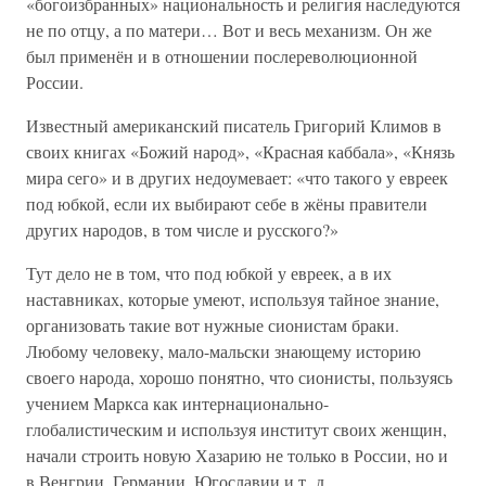
«богоизбранных» национальность и религия наследуются
не по отцу, а по матери… Вот и весь механизм. Он же
был применён и в отношении послереволюционной
России.
Известный американский писатель Григорий Климов в
своих книгах «Божий народ», «Красная каббала», «Князь
мира сего» и в других недоумевает: «что такого у евреек
под юбкой, если их выбирают себе в жёны правители
других народов, в том числе и русского?»
Тут дело не в том, что под юбкой у евреек, а в их
наставниках, которые умеют, используя тайное знание,
организовать такие вот нужные сионистам браки.
Любому человеку, мало-мальски знающему историю
своего народа, хорошо понятно, что сионисты, пользуясь
учением Маркса как интернационально-
глобалистическим и используя институт своих женщин,
начали строить новую Хазарию не только в России, но и
в Венгрии, Германии, Югославии и т. д.