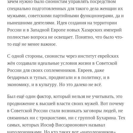
зачем нужно было сионистам управлять посредством
специально подготовленных для такого дела женщин их
мужьями, советскими партийными функционерами, да и
нынешними деятелями. Идея создания на территории
России и в Западной Европе новых Хазарских империй
полностью вопроса не освещает. Понятно, что было что-
то ещё не менее важное.
С одной стороны, сионисты через институт еврейских
жён создавали идеальные условия жизни в Советской
России для своих соплеменников. Евреев, даже
бездарных и тупых, продвигали и в политику, и в
экономику, и в культуру. Но это далеко не всё.
Был ещё один фактор, который нельзя не учитывать, это
продвижение к высшей власти своих мужей. Вот почему
в Советской России стали возникать заговоры людей, не
связанных ни с троцкистами, ни с группой Бухарина. Тех
самых, которых Иосиф Виссарионович называл
наполеончиками. Но кто таких вот «наполеончиков»