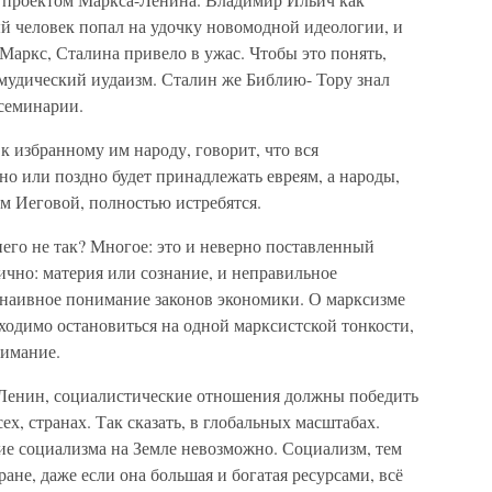
й человек попал на удочку новомодной идеологии, и
. Маркс, Сталина привело в ужас. Чтобы это понять,
алмудический иудаизм. Сталин же Библию- Тору знал
 семинарии.
к избранному им народу, говорит, что вся
но или поздно будет принадлежать евреям, а народы,
ом Иеговой, полностью истребятся.
него не так? Многое: это и неверно поставленный
чно: материя или сознание, и неправильное
и наивное понимание законов экономики. О марксизме
бходимо остановиться на одной марксистской тонкости,
нимание.
. Ленин, социалистические отношения должны победить
сех, странах. Так сказать, в глобальных масштабах.
ние социализма на Земле невозможно. Социализм, тем
ране, даже если она большая и богатая ресурсами, всё