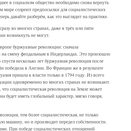
дшее в социализм общество необходимо снова вернуть
ном мире созреют предпосылки для социалистических
перь давайте разберём, как это выглядит на практике.
сразу во многих странах, даже в трёх или пяти
ии возникнуть не могут.
Европе буржуазные революции: сначала
 на смену феодальным в Нидерландах. Это произошло
о спустя несколько лет буржуазная революция после
н победила в Англии. Во Франции же в результате
зия пришла к власти только в 1794 году. Из всего
туации одновременно во многих странах не возникают.
, что социалистическая революция на Земле может
она будет иметь глобальный характер, мягко говоря,
еволюция, тем более социалистическая, не только
ю машину, но и производит передел собственности.
ыми. При победе социалистических отношений