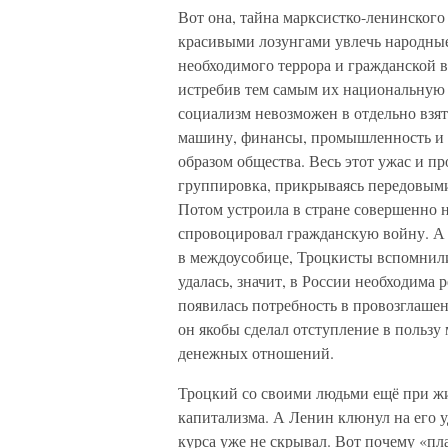
Вот она, тайна марксистко-ленинского
красивыми лозунгами увлечь народные
необходимого террора и гражданской 
истребив тем самым их национальную э
социализм невозможен в отдельно взят
машину, финансы, промышленность и н
образом общества. Весь этот ужас и п
группировка, прикрываясь передовыми 
Потом устроила в стране совершенно 
спровоцировал гражданскую войну. А п
в междоусобице, Троцкисты вспомнили
удалась, значит, в России необходима
появилась потребность в провозглаше
он якобы сделал отступление в пользу
денежных отношений.
Троцкий со своими людьми ещё при жи
капитализма. А Ленин клюнул на его 
курса уже не скрывал. Вот почему «п