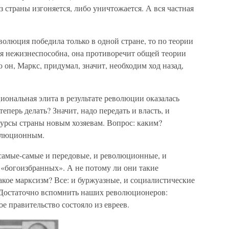
 страны изгоняется, либо уничтожается. А вся частная
волюция победила только в одной стране, то по теории
ия нежизнеспособна, она противоречит общей теории
он, Маркс, придумал, значит, необходим ход назад,
иональная элита в результате революции оказалась
еперь делать? Значит, надо передать и власть, и
урсы страны новым хозяевам. Вопрос: каким?
олюционным.
 самые-самые и передовые, и революционные, и
 «богоизбранных». А не потому ли они такие
акое марксизм? Все: и буржуазные, и социалистические
 Достаточно вспомнить наших революционеров:
ое правительство состояло из евреев.