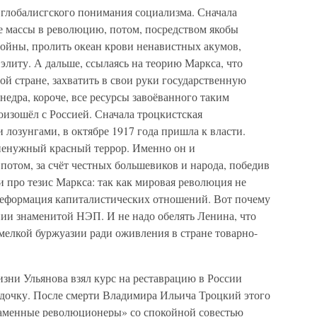
 глобалисгского понимания социализма. Сначала
 массы в революцию, потом, посредством якобы
войны, пролить океан крови ненавистных акумов,
литу. А дальше, ссылаясь на теорию Маркса, что
ой стране, захватить в свои руки государственную
едра, короче, все ресурсы завоёванного таким
роизошёл с Россией. Сначала троцкистская
лозунгами, в октябре 1917 года пришла к власти.
ненужный красный террор. Именно он и
отом, за счёт честных большевиков и народа, победив
 про тезис Маркса: так как мировая революция не
 реформация капиталистических отношений. Вот почему
нии знаменитой НЭП. И не надо обелять Ленина, что
 мелкой буржуазии ради оживления в стране товарно-
зни Ульянова взял курс на реставрацию в России
удочку. После смерти Владимира Ильича Троцкий этого
ламенные революционеры» со спокойной совестью