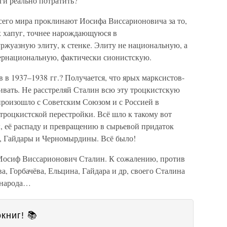
ьги реально потратить?
сего мира проклинают Иосифа Виссарионовича за то,
х хапуг, точнее нарождающуюся в
жуазную элиту, к стенке. Элиту не национальную, а
ернациональную, фактически сионистскую.
 в 1937–1938 гг.? Получается, что ярых марксистов-
ивать. Не расстреляй Сталин всю эту троцкистскую
о произошло с Советским Союзом и с Россией в
отроцкистской перестройки. Всё шло к такому вот
, её распаду и превращению в сырьевой придаток
ы, Гайдары и Черномырдины. Всё было!
 Иосиф Виссарионович Сталин. К сожалению, против
а, Горбачёва, Ельцина, Гайдара и др, своего Сталина
о народа…
книг! 📚