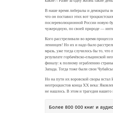
какие?! Разве за одну жизнь такие ден
В наше время либералы и демократы в
что он поставил этих вот троцкистски
послереволюционной России новую бур
чужеродную, по своей природе — инт
Кого расстреливали во время процессов
ленинцев! Но их и надо было расстрел
мразь, уже тогда случилось бы то, чт
результате горбачёвско-ельцинской не
финалу: к полному ограблению страны
Запада. Тогда тоже были свои Чубайс
Но на пути их воровской своры встал
неотроцкистов конца XX века: Яковлев
не нашлось. В этом и трагедия нашег
Более 800 000 книг и аудио