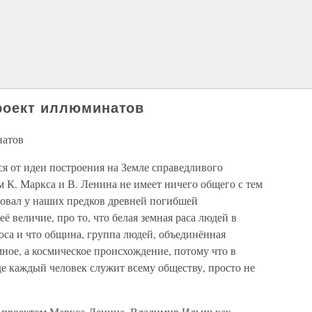
проект иллюминатов
натов
я от идеи построения на Земле справедливого
м К. Маркса и В. Ленина не имеет ничего общего с тем
овал у наших предков древней погибшей
ё величие, про то, что белая земная раса людей в
оса и что община, группа людей, объединённая
ное, а космическое происхождение, потому что в
где каждый человек служит всему обществу, просто не
 с проектом Маркса-Ленина. Владимир Ильич как