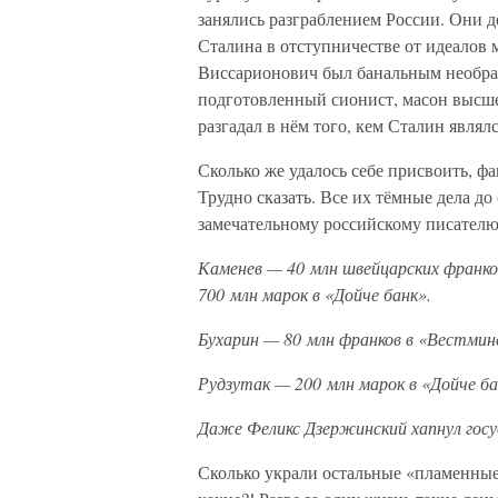
занялись разграблением России. Они 
Сталина в отступничестве от идеалов
Виссарионович был банальным необра
подготовленный сионист, масон высше
разгадал в нём того, кем Сталин являлс
Сколько же удалось себе присвоить, ф
Трудно сказать. Все их тёмные дела до
замечательному российскому писателю,
Каменев — 40 млн швейцарских франков
700 млн марок в «Дойче банк».
Бухарин — 80 млн франков в «Вестминс
Рудзутак — 200 млн марок в «Дойче ба
Даже Феликс Дзержинский хапнул госу
Сколько украли остальные «пламенные