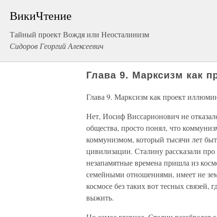
ВикиЧтение
Тайный проект Вождя или Неосталинизм
Сидоров Георгий Алексеевич
Глава 9. Марксизм как 
Глава 9. Марксизм как проект иллюми
Нет, Иосиф Виссарионович не отказалс
общества, просто понял, что коммуниз
коммунизмом, который тысячи лет быт
цивилизации. Сталину рассказали про е
незапамятные времена пришла из косм
семейными отношениями, имеет не зем
космосе без таких вот тесных связей, 
выжить.
Но самое главное, Сталин разобрался