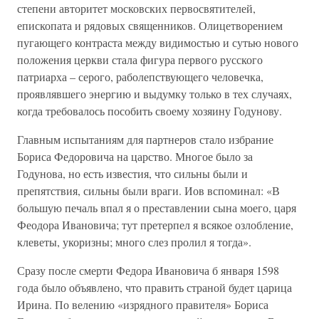
степени авторитет московских первосвятителей,
епископата и рядовых священников. Олицетворением
пугающего контраста между видимостью и сутью нового
положения церкви стала фигура первого русского
патриарха – серого, раболепствующего человечка,
проявлявшего энергию и выдумку только в тех случаях,
когда требовалось пособить своему хозяину Годунову.
Главным испытаниям для партнеров стало избрание
Бориса Федоровича на царство. Многое было за
Годунова, но есть известия, что сильны были и
препятствия, сильны были враги. Иов вспоминал: «В
большую печаль впал я о преставлении сына моего, царя
Феодора Ивановича; тут претерпел я всякое озлобление,
клеветы, укоризны; много слез пролил я тогда».
Сразу после смерти Федора Ивановича б января 1598
года было объявлено, что править страной будет царица
Ирина. По велению «изрядного правителя» Бориса