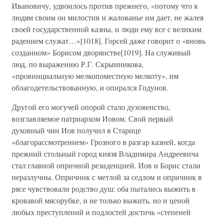
Ивановичу, удвоилось против прежнего, «потому что к
людям своим он милостив и жалованье им дает, не жалея
своей государственной казны, и люди ему все с великим
радением служат…»[1018]. Горсей даже говорит о «вновь
созданном» Борисом дворянстве[1019]. На служивый
люд, по выражению Р.Г. Скрынникова,
«провинциальную мелкопоместную мелкоту», им
облагодетельствованную, и опирался Годунов.
Другой его могучей опорой стало духовенство,
возглавляемое патриархом Иовом. Свой первый
духовный чин Иов получил в Старице
«благорассмотрением» Грозного в разгар казней, когда
прежний стольный город князя Владимира Андреевича
стал главной опричной резиденцией. Иов и Борис стали
неразлучны. Опричник с метлой за седлом и опричник в
рясе чувствовали родство душ: оба пытались выжить в
кровавой мясорубке, и не только выжить, но и ценой
любых преступлений и подлостей достичь «степеней