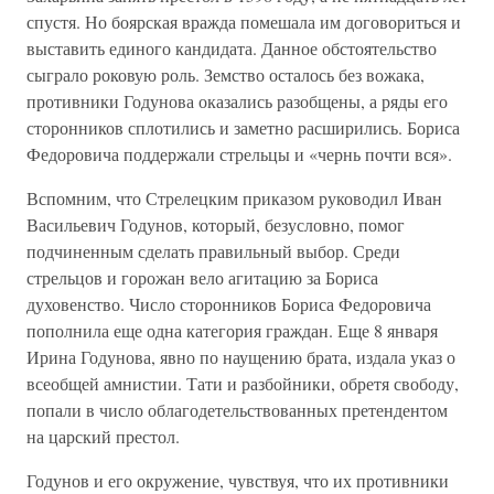
спустя. Но боярская вражда помешала им договориться и
выставить единого кандидата. Данное обстоятельство
сыграло роковую роль. Земство осталось без вожака,
противники Годунова оказались разобщены, а ряды его
сторонников сплотились и заметно расширились. Бориса
Федоровича поддержали стрельцы и «чернь почти вся».
Вспомним, что Стрелецким приказом руководил Иван
Васильевич Годунов, который, безусловно, помог
подчиненным сделать правильный выбор. Среди
стрельцов и горожан вело агитацию за Бориса
духовенство. Число сторонников Бориса Федоровича
пополнила еще одна категория граждан. Еще 8 января
Ирина Годунова, явно по наущению брата, издала указ о
всеобщей амнистии. Тати и разбойники, обретя свободу,
попали в число облагодетельствованных претендентом
на царский престол.
Годунов и его окружение, чувствуя, что их противники