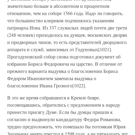
значительно больше в абсолютном и процентном
отношении, чем на соборе 1566 года. Надо ли говорить,
что большинство клириков подчинялось указаниям
патриарха Иова. Из 337 служилых людей почти две трети
(248 человек) приходилось на думцев, московских дворян
и придворных чинов, то есть представителей дворцового
аппарата и служб, зависимых от Годуновых[1021].
Прогодуновский собор снова подготовил документ об
избрании Бориса Федоровича на царство. В отличие от
прежнего варианта выдумка о благословении Бориса
Федором Ивановичем заменила выдумка о
благословении Ивана Грозного[1022].
В это же время собравшиеся в Кремле бояре,
посовещавшись, обратились с предложением к народу
принести присягу Думе. Если бы думцы пришли к
согласию и выдвинули кандидатуру Федора Романова,
трудно предположить, что помешало бы потомкам Юрия
Захарьина занять престол в 1598 году, а не пятнадцать лет