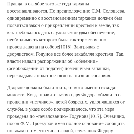
Правда, в октябре того же года тарханы
восстанавливаются. По предположению С.М. Соловьева,
одновременно с восстановлением тарханов должен был
появиться закон о прикреплении крестьян к земле, так
как требовалось дать служилым людям обеспечение,
необходимость которого была так торжественно
провозглашена на соборе[1016]. Заигрывая с
дворянством, Годунов все более закабалял крестьян. Так,
власти издали распоряжения об «обелении»
(освобождении от податей) помещичьей запашки,
перекладывая податное тягло на низшие сословия.
Дворяне должны были знать, от кого именно исходят
милости. Когда правительство царя Федора объявило о
прощении «нетчиков», детей боярских, уклонявшихся от
службы, в указе особо подчеркивалось, что эта мера
проведена по «печалованию» Годунова[1017]. Очевидно,
посол Ф.М. Троекуров имел полное основание сообщить
полякам о том, что число людей, служащих Федору