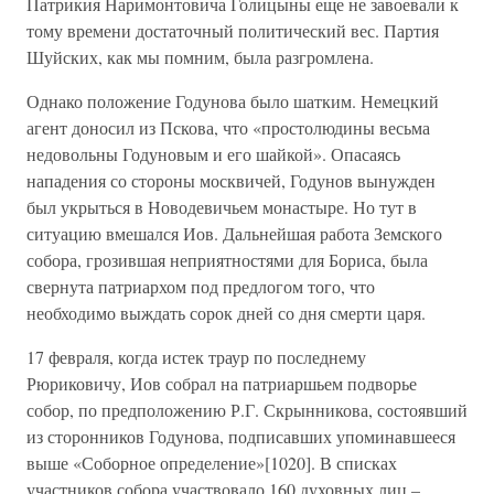
Патрикия Наримонтовича Голицыны еще не завоевали к
тому времени достаточный политический вес. Партия
Шуйских, как мы помним, была разгромлена.
Однако положение Годунова было шатким. Немецкий
агент доносил из Пскова, что «простолюдины весьма
недовольны Годуновым и его шайкой». Опасаясь
нападения со стороны москвичей, Годунов вынужден
был укрыться в Новодевичьем монастыре. Но тут в
ситуацию вмешался Иов. Дальнейшая работа Земского
собора, грозившая неприятностями для Бориса, была
свернута патриархом под предлогом того, что
необходимо выждать сорок дней со дня смерти царя.
17 февраля, когда истек траур по последнему
Рюриковичу, Иов собрал на патриаршьем подворье
собор, по предположению Р.Г. Скрынникова, состоявший
из сторонников Годунова, подписавших упоминавшееся
выше «Соборное определение»[1020]. В списках
участников собора участвовало 160 духовных лиц –