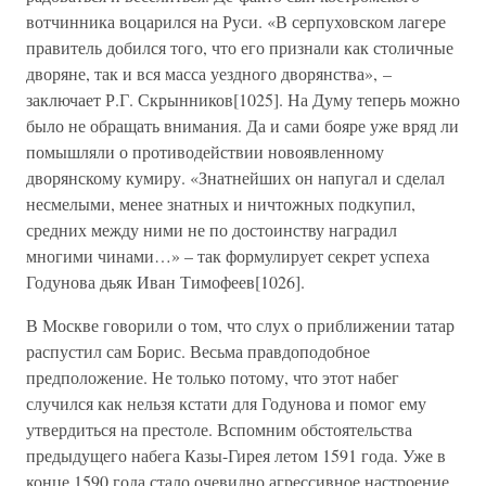
вотчинника воцарился на Руси. «В серпуховском лагере
правитель добился того, что его признали как столичные
дворяне, так и вся масса уездного дворянства», –
заключает Р.Г. Скрынников[1025]. На Думу теперь можно
было не обращать внимания. Да и сами бояре уже вряд ли
помышляли о противодействии новоявленному
дворянскому кумиру. «Знатнейших он напугал и сделал
несмелыми, менее знатных и ничтожных подкупил,
средних между ними не по достоинству наградил
многими чинами…» – так формулирует секрет успеха
Годунова дьяк Иван Тимофеев[1026].
В Москве говорили о том, что слух о приближении татар
распустил сам Борис. Весьма правдоподобное
предположение. Не только потому, что этот набег
случился как нельзя кстати для Годунова и помог ему
утвердиться на престоле. Вспомним обстоятельства
предыдущего набега Казы-Гирея летом 1591 года. Уже в
конце 1590 года стало очевидно агрессивное настроение