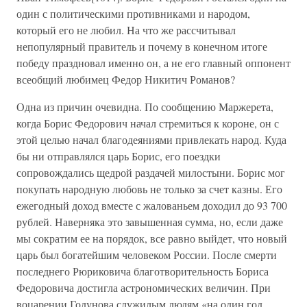
один с политическими противниками и народом,
который его не любил. На что же рассчитывал
непопулярный правитель и почему в конечном итоге
победу праздновал именно он, а не его главный оппонент
всеобщий любимец Федор Никитич Романов?
Одна из причин очевидна. По сообщению Маржерета,
когда Борис Федорович начал стремиться к короне, он с
этой целью начал благодеяниями привлекать народ. Куда
бы ни отправлялся царь Борис, его поездки
сопровождались щедрой раздачей милостыни. Борис мог
покупать народную любовь не только за счет казны. Его
ежегодный доход вместе с жалованьем доходил до 93 700
рублей. Наверняка это завышенная сумма, но, если даже
мы сократим ее на порядок, все равно выйдет, что новый
царь был богатейшим человеком России. После смерти
последнего Рюриковича благотворительность Бориса
Федоровича достигла астрономических величин. При
воцарении Годунова служилым людям «на один год