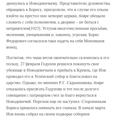
двинулись к Новодевичьему. Представители духовенства,
обращаясь к Борису, пригрозили, что в случае его отказа
взойти на престол они затворят церкви, бояре обещали
сложить с себя полномочия, а дворяне – не биться с
неприятелем[1023]. Уступая многочисленным просьбам,
молениям, увещеваниям и, наконец, угрозам, Борис
Федорович согласился-таки надеть на себя Мономахов
венец.
Посчитав, что чаша весов окончательно склонилась в его
пользу, 27 февраля Годунов решился покинуть свое
убежище в Новодевичьем и прибыть в Кремль, где Иов
проводил его в Успенский собор и благословил на
царство. Однако, по мнению Р.Г. Скрынникова, бояре
отказались присягать Годунову и тот после долгого
совещания с патриархом счел за благо вернуться в
Новодевичий. Перелом еще не наступил. Сторонникам
Бориса пришлось начинать все сначала. В начале марта
Иов вновь собрал на своем подворье соборное