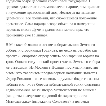
Годунова бояре целовали крест новой государыне. В
церквах даже стали петь многолетие царице, чем привели
в изумление православный люд. Несмотря на пышные
церемонии, все понимали, что сложившееся положение
временное. Сама царица вскоре объявила о намерении
передать власть Думе и удалиться в монастырь, что
произошло уже 15 января.
В Москве объявили о созыве избирательного Земского
собора, и сторонники Годунова, не мешкая, разработали
проект «Соборного определения» об избрании Бориса на
трон. Однако годуновский проект члены Земского собора
не утвердили. Из Москвы в Польшу поступали известия
о том, что фаворитом предвыборной кампании является
Федор Романов – «все воеводы и думные бояре согласны
избрать его…». За бортом избирательной гонки оказались
Гедиминовичи. Князь Федор Мстиславский не вышел в
фавориты вследствие «родовой бесхарактерности
Мстиславских» (выражение Соловьева), а потомки