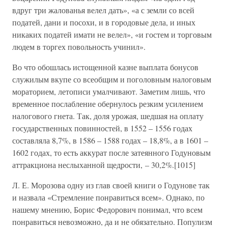
вдруг три жалованья велел дать», «а с земли со всей
податей, дани и посохи, и в городовые дела, и иных
никаких податей имати не велел», «и гостем и торговым
людем в торгех повольность учинил».
Во что обошлась истощенной казне выплата бонусов
служилым вкупе со всеобщим и поголовным налоговым
мораторием, летописи умалчивают. Заметим лишь, что
временное послабление обернулось резким усилением
налогового гнета. Так, доля урожая, шедшая на оплату
государственных повинностей, в 1552 – 1556 годах
составляла 8,7%, в 1586 – 1588 годах – 18,8%, а в 1601 –
1602 годах, то есть аккурат после затеянного Годуновым
аттракциона неслыханной щедрости, – 30,2%.[1015]
Л. Е. Морозова одну из глав своей книги о Годунове так
и назвала «Стремление понравиться всем». Однако, по
нашему мнению, Борис Федорович понимал, что всем
понравиться невозможно, да и не обязательно. Популизм