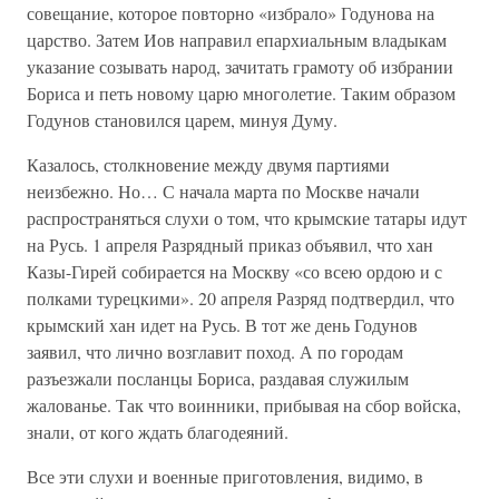
совещание, которое повторно «избрало» Годунова на
царство. Затем Иов направил епархиальным владыкам
указание созывать народ, зачитать грамоту об избрании
Бориса и петь новому царю многолетие. Таким образом
Годунов становился царем, минуя Думу.
Казалось, столкновение между двумя партиями
неизбежно. Но… С начала марта по Москве начали
распространяться слухи о том, что крымские татары идут
на Русь. 1 апреля Разрядный приказ объявил, что хан
Казы-Гирей собирается на Москву «со всею ордою и с
полками турецкими». 20 апреля Разряд подтвердил, что
крымский хан идет на Русь. В тот же день Годунов
заявил, что лично возглавит поход. А по городам
разъезжали посланцы Бориса, раздавая служилым
жалованье. Так что воинники, прибывая на сбор войска,
знали, от кого ждать благодеяний.
Все эти слухи и военные приготовления, видимо, в