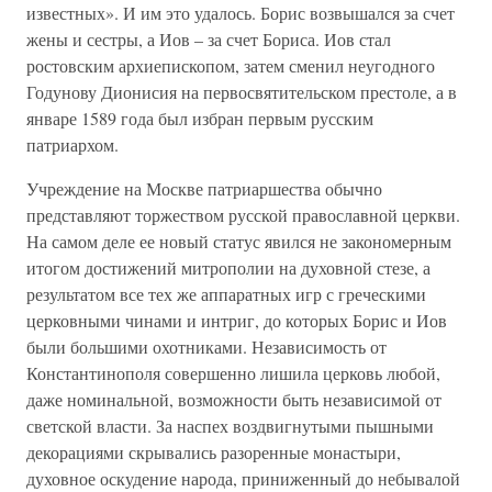
известных». И им это удалось. Борис возвышался за счет
жены и сестры, а Иов – за счет Бориса. Иов стал
ростовским архиепископом, затем сменил неугодного
Годунову Дионисия на первосвятительском престоле, а в
январе 1589 года был избран первым русским
патриархом.
Учреждение на Москве патриаршества обычно
представляют торжеством русской православной церкви.
На самом деле ее новый статус явился не закономерным
итогом достижений митрополии на духовной стезе, а
результатом все тех же аппаратных игр с греческими
церковными чинами и интриг, до которых Борис и Иов
были большими охотниками. Независимость от
Константинополя совершенно лишила церковь любой,
даже номинальной, возможности быть независимой от
светской власти. За наспех воздвигнутыми пышными
декорациями скрывались разоренные монастыри,
духовное оскудение народа, приниженный до небывалой