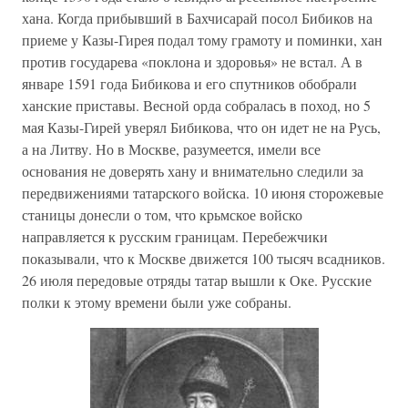
хана. Когда прибывший в Бахчисарай посол Бибиков на
приеме у Казы-Гирея подал тому грамоту и поминки, хан
против государева «поклона и здоровья» не встал. А в
январе 1591 года Бибикова и его спутников обобрали
ханские приставы. Весной орда собралась в поход, но 5
мая Казы-Гирей уверял Бибикова, что он идет не на Русь,
а на Литву. Но в Москве, разумеется, имели все
основания не доверять хану и внимательно следили за
передвижениями татарского войска. 10 июня сторожевые
станицы донесли о том, что крьмское войско
направляется к русским границам. Перебежчики
показывали, что к Москве движется 100 тысяч всадников.
26 июля передовые отряды татар вышли к Оке. Русские
полки к этому времени были уже собраны.