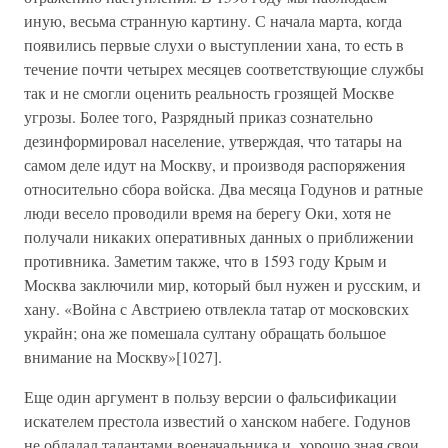
иную, весьма странную картину. С начала марта, когда
появились первые слухи о выступлении хана, то есть в
течение почти четырех месяцев соответствующие службы
так и не смогли оценить реальность грозящей Москве
угрозы. Более того, Разрядный приказ сознательно
дезинформировал население, утверждая, что татары на
самом деле идут на Москву, и производя распоряжения
относительно сбора войска. Два месяца Годунов и ратные
люди весело проводили время на берегу Оки, хотя не
получали никаких оперативных данных о приближении
противника. Заметим также, что в 1593 году Крым и
Москва заключили мир, который был нужен и русским, и
хану. «Война с Австриею отвлекла татар от московских
украйн; она же помешала султану обращать большое
внимание на Москву»[1027].
Еще один аргумент в пользу версии о фальсификации
искателем престола известий о ханском набеге. Годунов
не обладал талантами военачальника и, хорошо зная свои