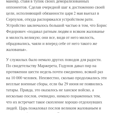
маневр, ставя в тупик своих деморализованных
оппонентов. Сделав очередной шаг к достижению своей
цели, исполняющий обязанности царя 2 мая выехал в
Серпухов, откуда распоряжался устройством рати.
Устройство заключалось большой частью в том, что Борис
Федорович «подавал ратным людям и всяким жалованье
и милость великую; они все, видя от него милость,
обрадовались, чаяли и вперед себе от него такого же
жалованья».
У служилых было немало других поводов для радости.
По свидетельству Маржерета, Годунов давал пир на
протяжении шести недель почти ежедневно, всякий раз
на 10 000 человек. Неизвестно, сколько продолжались эти
веселые военные сборы, если бы 29 июня не появились
татары. Правда, это оказалось не ханское войско, а
несколько послов, очевидно, нимало пораженных тем,
что их встречает такое скопление хорошо отдохнувших
людей. Царь пожаловал послов великим жалованьем и