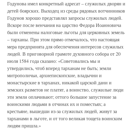
Годунова имел конкретный адресат – служилых дворян и
детей боярских. Выходец из среды рядовых вотчинников
Годунов хорошо представлял запросы служилых людей.
Вскоре после венчания на царство Федора Иоанновича
были отменены налоговые льготы для церковных земель
– тарханы. При этом прямо отмечалось, что настоящая
мера предпринята для обеспечения интересов служилых
людей. В приговорной грамоте духовного собора от 20
июля 1584 года сказано: «Советовались мы и
утвердились, чтоб вперед тарханам не быть; земли
митрополичьи, архиепископские, владычни и
монастырские в тарханах, никакой царской дани и
земских разметов не платят, а воинство, служилые люди
эти земли оплачивают; оттого большое запустение за
воинскими людьми в отчинах их и поместьях; а
крестьяне, вышедши из-за служилых людей, живут за
тарханами в льготе, и от того великая тощета воинским
людям пришла.»