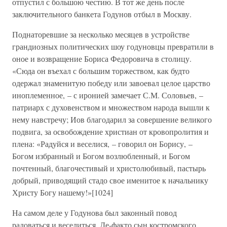
отпустил с большою честию. В тот же день после
заключительного банкета Годунов отбыл в Москву.
Поднаторевшие за несколько месяцев в устройстве
грандиозных политических шоу годуновцы превратили в
оное и возвращение Бориса Федоровича в столицу.
«Сюда он въехал с большим торжеством, как будто
одержал знаменитую победу или завоевал целое царство
иноплеменное, – с иронией замечает С.М. Соловьев, –
патриарх с духовенством и множеством народа вышли к
нему навстречу; Иов благодарил за совершение великого
подвига, за освобождение христиан от кровопролития и
плена: «Радуйся и веселися, – говорил он Борису, –
Богом избранный и Богом возлюбленный, и Богом
почтенный, благочестивый и христолюбивый, пастырь
добрый, приводящий стадо свое именитое к начальнику
Христу Богу нашему!»[1024]
На самом деле у Годунова был законный повод
радоваться и веселиться. Де-факто сын костромского