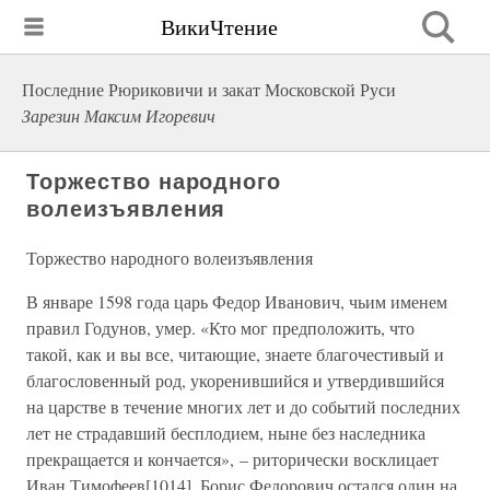
ВикиЧтение
Последние Рюриковичи и закат Московской Руси
Зарезин Максим Игоревич
Торжество народного
волеизъявления
Торжество народного волеизъявления
В январе 1598 года царь Федор Иванович, чьим именем
правил Годунов, умер. «Кто мог предположить, что
такой, как и вы все, читающие, знаете благочестивый и
благословенный род, укоренившийся и утвердившийся
на царстве в течение многих лет и до событий последних
лет не страдавший бесплодием, ныне без наследника
прекращается и кончается», – риторически восклицает
Иван Тимофеев[1014]. Борис Федорович остался один на