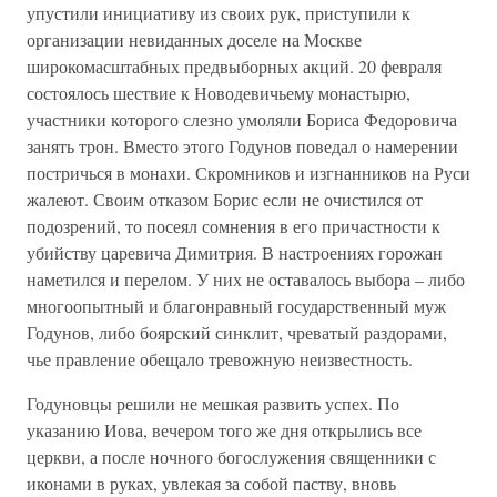
упустили инициативу из своих рук, приступили к
организации невиданных доселе на Москве
широкомасштабных предвыборных акций. 20 февраля
состоялось шествие к Новодевичьему монастырю,
участники которого слезно умоляли Бориса Федоровича
занять трон. Вместо этого Годунов поведал о намерении
постричься в монахи. Скромников и изгнанников на Руси
жалеют. Своим отказом Борис если не очистился от
подозрений, то посеял сомнения в его причастности к
убийству царевича Димитрия. В настроениях горожан
наметился и перелом. У них не оставалось выбора – либо
многоопытный и благонравный государственный муж
Годунов, либо боярский синклит, чреватый раздорами,
чье правление обещало тревожную неизвестность.
Годуновцы решили не мешкая развить успех. По
указанию Иова, вечером того же дня открылись все
церкви, а после ночного богослужения священники с
иконами в руках, увлекая за собой паству, вновь