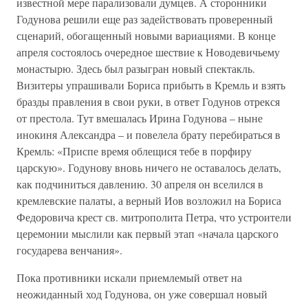
известной мере парализовали думцев. А сторонники
Годунова решили еще раз задействовать проверенный
сценарий, обогащенный новыми вариациями. В конце
апреля состоялось очередное шествие к Новодевичьему
монастырю. Здесь был разыгран новый спектакль.
Визитеры упрашивали Бориса прибыть в Кремль и взять
бразды правления в свои руки, в ответ Годунов отрекся
от престола. Тут вмешалась Ирина Годунова – ныне
инокиня Александра – и повелела брату перебираться в
Кремль: «Приспе время облещися тебе в порфиру
царскую». Годунову вновь ничего не оставалось делать,
как подчиниться давлению. 30 апреля он вселился в
кремлевские палаты, а верный Иов возложил на Бориса
Федоровича крест св. митрополита Петра, что устроители
церемонии мыслили как первый этап «начала царского
государева венчания».
Пока противники искали приемлемый ответ на
неожиданный ход Годунова, он уже совершал новый