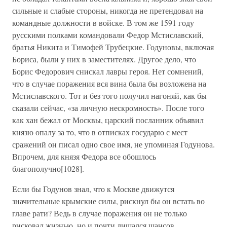
сильные и слабые стороны, никогда не претендовал на
командные должности в войске. В том же 1591 году
русскими полками командовали Федор Мстиславский,
братья Никита и Тимофей Трубецкие. Годуновы, включая
Бориса, были у них в заместителях. Другое дело, что
Борис Федорович снискал лавры героя. Нет сомнений,
что в случае поражения вся вина была бы возложена на
Мстиславского. Тот и без того получил нагоняй, как бы
сказали сейчас, «за личную нескромность». После того
как хан бежал от Москвы, царский посланник объявил
князю опалу за то, что в отписках государю с мест
сражений он писал одно свое имя, не упоминая Годунова.
Впрочем, для князя Федора все обошлось
благополучно[1028].
Если бы Годунов знал, что к Москве движутся
значительные крымские силы, рискнул бы он встать во
главе рати? Ведь в случае поражения он не только
рисковал жизнью, но и почти лишался шансов