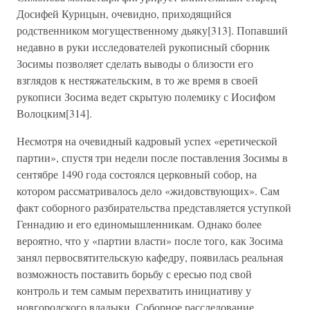
Досифей Курицын, очевидно, приходящийся
родственником могущественному дьяку[313]. Попавший
недавно в руки исследователей рукописный сборник
Зосимы позволяет сделать выводы о близости его
взглядов к нестяжательским, в то же время в своей
рукописи Зосима ведет скрытую полемику с Иосифом
Волоцким[314].
Несмотря на очевидный кадровый успех «еретической
партии», спустя три недели после поставления Зосимы в
сентябре 1490 года состоялся церковный собор, на
котором рассматривалось дело «жидовствующих». Сам
факт соборного разбирательства представляется уступкой
Геннадию и его единомышленникам. Однако более
вероятно, что у «партии власти» после того, как Зосима
занял первосвятительскую кафедру, появилась реальная
возможность поставить борьбу с ересью под свой
контроль и тем самым перехватить инициативу у
новгородского владыки. Соборное расследование