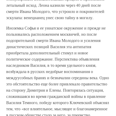
летальный исход. Леона казнили через 40 дней после
смерти Ивана Молодого, что устроило и покровителей
эскулапа: венецианец унес свою тайну в могилу.
Иноземка Софья и ее униатское окружение и прежде не
пользовались расположением москвичей, но после
подозрительной смерти Ивана Молодого и усиления
династических позиций Василия эта антипатия
приобретала дополнительный стимул и новое
политическое содержание. Перспектива объявления
наследником Василия, в то время удельного князя,
возбуждала в русских недобрые воспоминания о
междуусобных бранях и безначалии середины века. Одно
это обстоятельство еще более привлекало правительство
на сторону Димитрия и Елены. Повторялась ситуация,
сложившаяся во время гражданской войны в правление
Василия Темного, победу которого Ключевский объяснял
тем, что «все влиятельное, мыслящее и благонамеренное
в русском обществе стало за него, за преемство