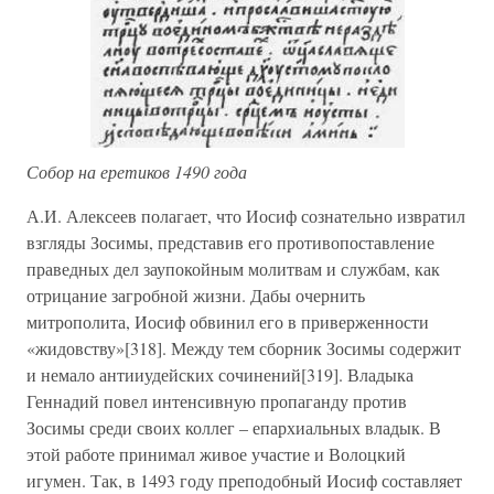
Собор на еретиков 1490 года
А.И. Алексеев полагает, что Иосиф сознательно извратил
взгляды Зосимы, представив его противопоставление
праведных дел заупокойным молитвам и службам, как
отрицание загробной жизни. Дабы очернить
митрополита, Иосиф обвинил его в приверженности
«жидовству»[318]. Между тем сборник Зосимы содержит
и немало антииудейских сочинений[319]. Владыка
Геннадий повел интенсивную пропаганду против
Зосимы среди своих коллег – епархиальных владык. В
этой работе принимал живое участие и Волоцкий
игумен. Так, в 1493 году преподобный Иосиф составляет