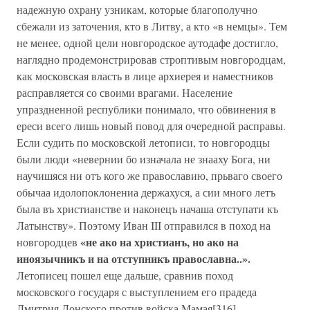
надежную охрану узникам, которые благополучно
сбежали из заточения, кто в Литву, а кто «в немцы». Тем
не менее, одной цели новгородское аутодафе достигло,
наглядно продемонстрировав строптивым новгородцам,
как московская власть в лице архиерея и наместников
расправляется со своими врагами. Население
упраздненной республики понимало, что обвинения в
ереси всего лишь новый повод для очередной расправы.
Если судить по московской летописи, то новгородцы
были люди «невернии бо изначала не знааху Бога, ни
научишяся ни отъ кого же православию, прьваго своего
обычаа идолопоклонениа держахуся, а сии много летъ
была въ христианстве и наконецъ начаша отступати къ
Латынству». Поэтому Иван III отправился в поход на
«не ако на христианъ, но ако на
новгородцев
иноязычникъ и на отступникъ православна..».
Летописец пошел еще дальше, сравнив поход
московского государя с выступлением его прадеда
Дмитрия Донского против войска Мамая[316].