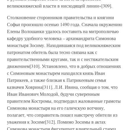
великокняжеской власти в нисходящей линии»[309].
Столкновение сторонников правительства и княгини
Софьи произошло осенью 1490 года. Сначала окружению
Елены Волошанки удалось поставить на митрополичью
кафедру удобного человека – архимандрита Симонова
монастыря Зосиму. Находившаяся под великокняжеским
патронатом обитель была тесно связана как с
правительственными кругами, так и с нестяжательским
движением[310]. Установлено, что в добрых отношениях
с Симоновым монастырем находился князь Иван
Патрикеев, а также близкая к Патрикеевым семья
казначея Ховрина[311]. Л.И. Ивина, сообщая о том, что
Иван Иванович Молодой, будучи суверенным
правителем Костромы, подтвердил жалованные грамоты
Симонова монастыря на его галичскую вотчину,
полагает, что соправитель пошел навстречу обители из
уважения к Зосиме[312]. Помимо Зосимы в актах
Симонова монастыря фигурирует влиятельный старец