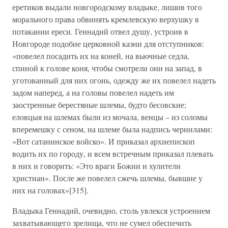
еретиков выдали новгородскому владыке, лишив того
морального права обвинять кремлевскую верхушку в
потакании ереси. Геннадий отвел душу, устроив в
Новгороде подобие церковной казни для отступников:
«повелел посадить их на коней, на вьючные седла,
спиной к голове коня, чтобы смотрели они на запад, в
уготованный для них огонь, одежду же их повелел надеть
задом наперед, а на головы повелел надеть им
заостренные берестяные шлемы, будто бесовские;
еловцыя на шлемах были из мочала, венцы – из соломы
вперемешку с сеном, на шлеме была надпись чернилами:
«Вот сатанинское войско». И приказал архиепископ
водить их по городу, и всем встречным приказал плевать
в них и говорить: «Это враги Божии и хулители
христиан». После же повелел сжечь шлемы, бывшие у
них на головах»[315].
Владыка Геннадий, очевидно, столь увлекся устроением
захватывающего зрелища, что не сумел обеспечить