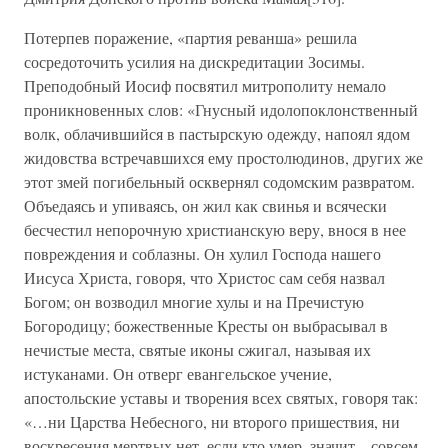
Потерпев поражение, «партия реванша» решила
сосредоточить усилия на дискредитации Зосимы.
Преподобный Иосиф посвятил митрополиту немало
проникновенных слов: «Гнусный идолопоклонственный
волк, облачившийся в пастырскую одежду, напоял ядом
жидовства встречавшихся ему простолюдинов, других же
этот змей погибельный осквернял содомским развратом.
Объедаясь и упиваясь, он жил как свинья и всячески
бесчестил непорочную христианскую веру, внося в нее
повреждения и соблазны. Он хулил Господа нашего
Иисуса Христа, говоря, что Христос сам себя назвал
Богом; он возводил многие хулы и на Пречистую
Богородицу; божественные Кресты он выбрасывал в
нечистые места, святые иконы сжигал, называя их
истуканами. Он отверг евангельское учение,
апостольские уставы и творения всех святых, говоря так:
«…ни Царства Небесного, ни второго пришествия, ни
воскресения мертвых нет, если кто умер, значит – совсем