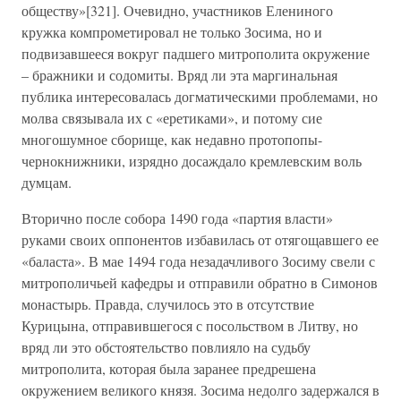
обществу»[321]. Очевидно, участников Елениного
кружка компрометировал не только Зосима, но и
подвизавшееся вокруг падшего митрополита окружение
– бражники и содомиты. Вряд ли эта маргинальная
публика интересовалась догматическими проблемами, но
молва связывала их с «еретиками», и потому сие
многошумное сборище, как недавно протопопы-
чернокнижники, изрядно досаждало кремлевским воль
думцам.
Вторично после собора 1490 года «партия власти»
руками своих оппонентов избавилась от отягощавшего ее
«баласта». В мае 1494 года незадачливого Зосиму свели с
митрополичьей кафедры и отправили обратно в Симонов
монастырь. Правда, случилось это в отсутствие
Курицына, отправившегося с посольством в Литву, но
вряд ли это обстоятельство повлияло на судьбу
митрополита, которая была заранее предрешена
окружением великого князя. Зосима недолго задержался в