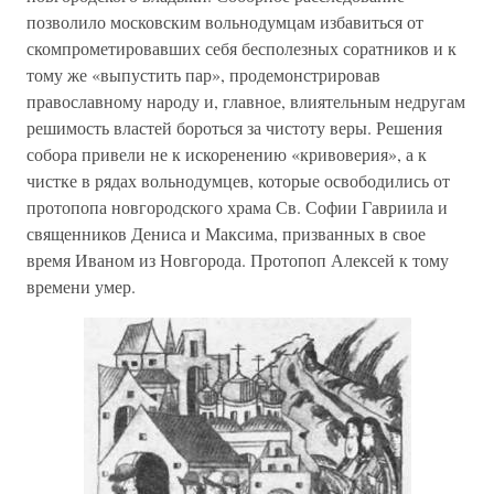
позволило московским вольнодумцам избавиться от
скомпрометировавших себя бесполезных соратников и к
тому же «выпустить пар», продемонстрировав
православному народу и, главное, влиятельным недругам
решимость властей бороться за чистоту веры. Решения
собора привели не к искоренению «кривоверия», а к
чистке в рядах вольнодумцев, которые освободились от
протопопа новгородского храма Св. Софии Гавриила и
священников Дениса и Максима, призванных в свое
время Иваном из Новгорода. Протопоп Алексей к тому
времени умер.