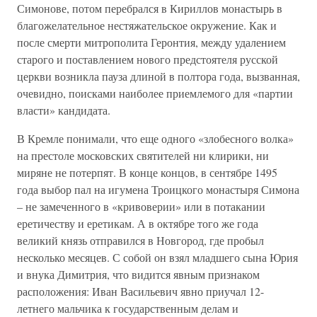
Симонове, потом перебрался в Кириллов монастырь в
благожелательное нестяжательское окружение. Как и
после смерти митрополита Геронтия, между удалением
старого и поставлением нового предстоятеля русской
церкви возникла пауза длиной в полтора года, вызванная,
очевидно, поисками наиболее приемлемого для «партии
власти» кандидата.
В Кремле понимали, что еще одного «злобесного волка»
на престоле московских святителей ни клирики, ни
миряне не потерпят. В конце концов, в сентябре 1495
года выбор пал на игумена Троицкого монастыря Симона
– не замеченного в «кривоверии» или в потакании
еретичеству и еретикам. А в октябре того же года
великий князь отправился в Новгород, где пробыл
несколько месяцев. С собой он взял младшего сына Юрия
и внука Димитрия, что видится явным признаком
расположения: Иван Васильевич явно приучал 12-
летнего мальчика к государственным делам и