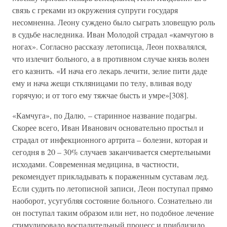
связь с греками из окружения супруги государя
несомненна. Леону суждено было сыграть зловещую роль
в судьбе наследника. Иван Молодой страдал «камчугою в
ногах». Согласно рассказу летописца, Леон похвалялся,
что излечит больного, а в противном случае князь волен
его казнить. «И нача его лекарь лечити, зелие пити даде
ему и нача жещи сткляницами по телу, вливая воду
горячую; и от того ему тяжчае бысть и умре»[308].
«Камчуга», по Далю, – старинное название подагры.
Скорее всего, Иван Иванович основательно простыл и
страдал от инфекционного артрита – болезни, которая и
сегодня в 20 – 30% случаев заканчивается смертельными
исходами. Современная медицина, в частности,
рекомендует прикладывать к пораженным суставам лед.
Если судить по летописной записи, Леон поступал прямо
наоборот, усугубляя состояние больного. Сознательно ли
он поступал таким образом или нет, но подобное лечение
стимулировало воспалительный процесс и приблизило