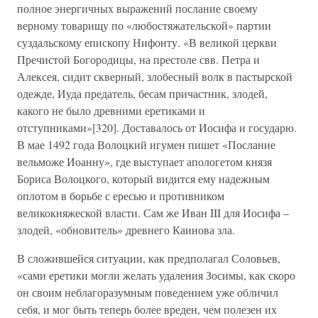
полное энергичных выражений послание своему
верному товарищу по «любостяжательской» партии
суздальскому епископу Нифонту. «В великой церкви
Пречистой Богородицы, на престоле свв. Петра и
Алексея, сидит скверный, злобесный волк в пастырской
одежде, Иуда предатель, бесам причастник, злодей,
какого не было древними еретиками и
отступниками»[320]. Доставалось от Иосифа и государю.
В мае 1492 года Волоцкий игумен пишет «Послание
вельможе Иоанну», где выступает апологетом князя
Бориса Волоцкого, который видится ему надежным
оплотом в борьбе с ересью и противником
великокняжеской власти. Сам же Иван III для Иосифа –
злодей, «обновитель» древнего Каинова зла.
В сложившейся ситуации, как предполагал Соловьев,
«сами еретики могли желать удаления Зосимы, как скоро
он своим неблагоразумным поведением уже обличил
себя, и мог быть теперь более вреден, чем полезен их