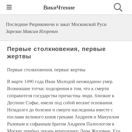
ВикиЧтение
Последние Рюриковичи и закат Московской Руси
Зарезин Максим Игоревич
Первые столкновения, первые
жертвы
Первые столкновения, первые жертвы
В марте 1490 года Иван Молодой неожиданно умер.
Возникшие тотчас подозрения в том, что к смерти
соправителя государства причастны люди, близкие к
Деспине Софье, имели под собой веские основания.
Незадолго до болезни и смерти наследника вместе с
послами великого князя греками Андреем и Мануилом
Ралевым и софьиным братом Андреем Палеологом в
Москву прибыл лекарь венецианец Леон Жидовин. Его