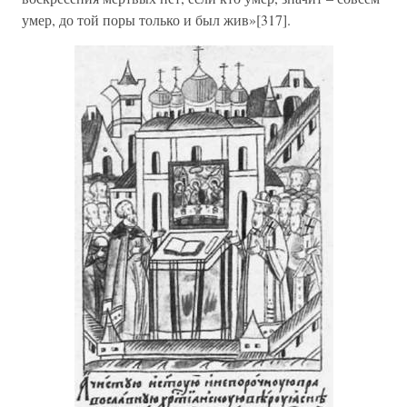
умер, до той поры только и был жив»[317].