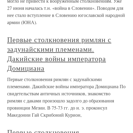
могло не привести к вооруженным столкновениям. Уже
27 июня началась т.н. «война в Словении». Поводом для
нее стало вступление в Словению югославской народной
армии (ЮНА).
Первые столкновения римлян с
задунайскими племенами.
Дакийские войны императора
Домициана
Первые столкновения римлян с задунайскими
племенами. Дакийские войны императора Домициана По
свидетельствам античных источников, знакомство
римлян с даками произошло задолго до образования
провинции Мезии. В 75-73 гг. до н. э. проконсул
Македонии Гай Скрибоний Курион,
Первые столкновения