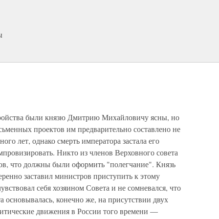
ы
тройства были князю Дмитрию Михайловичу ясны, но
сьменных проектов им предварительно составлено не
ого лет, однако смерть императора застала его
мпровизировать. Никто из членов Верховного совета
ов, что должны были оформить "полегчание". Князь
ренно заставил министров приступить к этому
увствовал себя хозяином Совета и не сомневался, что
та основывалась, конечно же, на присутствии двух
литические движения в России того времени —