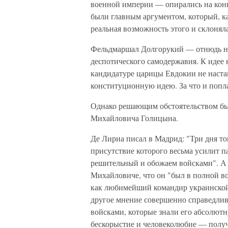
военной империи — опирались на кон
были главным аргументом, который, ка
реальная возможность этого и склонял
Фельдмаршал Долгорукий — отнюдь не
деспотического самодержавия. К идее 
кандидатуре царицы Евдокии не наста
конституционную идею. За что и попл
Однако решающим обстоятельством бы
Михайловича Голицына.
Де Лириа писал в Мадрид: "Три дня т
присутствие которого весьма усилит па
решительный и обожаем войсками". А
Михайловиче, что он "был в полной во
как любимейший командир украинской 
другое мнение совершенно справедли
войсками, которые знали его абсолютн
бескорыстие и человеколюбие — полу