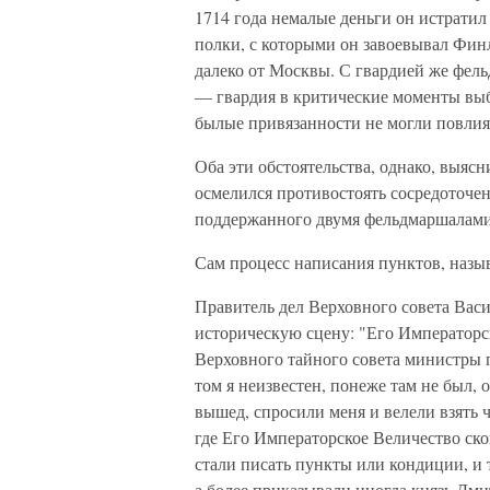
1714 года немалые деньги он истратил
полки, с которыми он завоевывал Фин
далеко от Москвы. С гвардией же фель
— гвардия в критические моменты выб
былые привязанности не могли повлият
Оба эти обстоятельства, однако, выясн
осмелился противостоять сосредоточе
поддержанного двумя фельдмаршалами
Сам процесс написания пунктов, назы
Правитель дел Верховного совета Вас
историческую сцену: "Его Императорск
Верховного тайного совета министры п
том я неизвестен, понеже там не был, о
вышед, спросили меня и велели взять ч
где Его Императорское Величество ско
стали писать пункты или кондиции, и то
а более приказывали иногда князь Дм