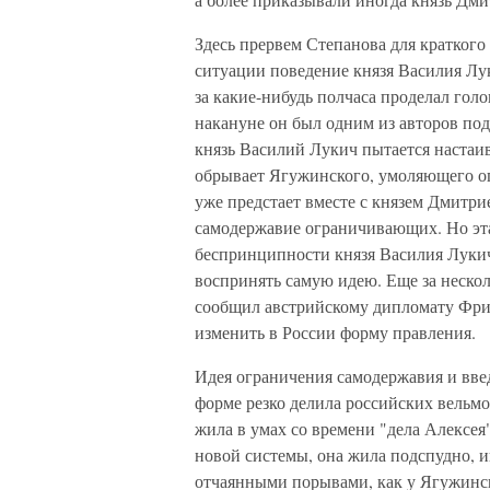
Здесь прервем Степанова для краткого
ситуации поведение князя Василия Лу
за какие-нибудь полчаса проделал гол
накануне он был одним из авторов по
князь Василий Лукич пытается настаив
обрывает Ягужинского, умоляющего ог
уже предстает вместе с князем Дмит
самодержавие ограничивающих. Но эта
беспринципности князя Василия Лукича,
воспринять самую идею. Еще за несколь
сообщил австрийскому дипломату Фри
изменить в России форму правления.
Идея ограничения самодержавия и вве
форме резко делила российских вельмо
жила в умах со времени "дела Алексея"
новой системы, она жила подспудно, и
отчаянными порывами, как у Ягужинск