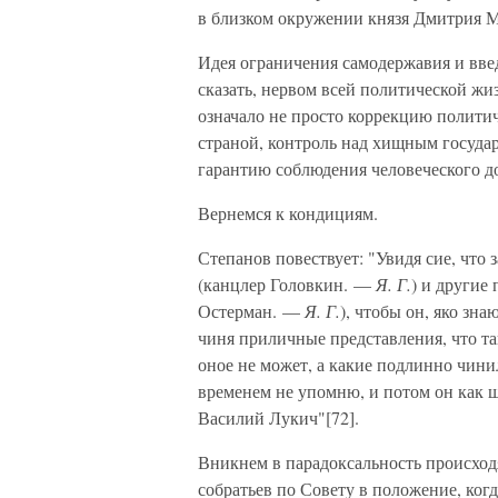
в близком окружении князя Дмитрия 
Идея ограничения самодержавия и вве
сказать, нервом всей политической жи
означало не просто коррекцию политич
страной, контроль над хищным государ
гарантию соблюдения человеческого 
Вернемся к кондициям.
Степанов повествует: "Увидя сие, что
(канцлер Головкин. —
Я. Г.
) и другие
Остерман. —
Я. Г.
), чтобы он, яко зн
чиня приличные представления, что та
оное не может, а какие подлинно чин
временем не упомню, и потом он как ш
Василий Лукич"[72].
Вникнем в парадоксальность происхо
собратьев по Совету в положение, когд