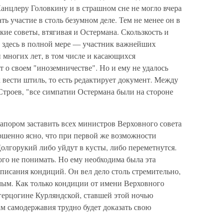
анцлеру Головкину и в страшном сне не могло вчера
ть участие в столь безумном деле. Тем не менее он в
кие советы, втягивая и Остермана. Скользкость и
 здесь в полной мере — участник важнейших
 многих лет, в том числе и касающихся
т о своем "иноземничестве". Но и ему не удалось
к вести штиль, то есть редактирует документ. Между
 Строев, "все симпатии Остермана были на стороне
апором заставить всех министров Верховного совета
ршенно ясно, что при первой же возможности
олгорукий либо уйдут в кусты, либо переметнутся.
го не понимать. Но ему необходима была эта
писания кондиций. Он вел дело столь стремительно,
ым. Как только кондиции от имени Верховного
 герцогине Курляндской, ставшей этой ночью
м самодержавия трудно будет доказать свою