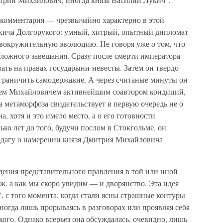
 комментария — чрезвычайно характерно в этой
кича Долгорукого: умный, хитрый, опытный дипломат
овокружительную эволюцию. Не говоря уже о том, что
дложного завещания. Сразу после смерти императора
ать на правах государыни-невесты. Затем он твердо
раничить самодержавие. А через считаные минуты он
рием Михайловичем активнейшим соавтором кондиций,
 метаморфоза свидетельствует в первую очередь не о
 хотя и это имело место, а о его готовности
ко лет до того, будучи послом в Стокгольме, он
дагу о намерении князя Дмитрия Михайловича
дения представительного правления в той или иной
ж, а как мы скоро увидим — и дворянство. Эта идея
, с того момента, когда стали ясны страшные контуры
ногда лишь прорываясь в разговорах или проявляя себя
ого. Однако всерьез она обсуждалась, очевидно, лишь