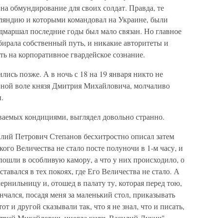
 на обмундирование для своих солдат. Правда, те
ляндию и которыми командовал на Украине, были
дмаршал последние годы был мало связан. Но главное
ирала собственный путь, и никакие авторитеты и
ь на корпоративное гвардейское сознание.
ились позже. А в ночь с 18 на 19 января никто не
нной воле князя Дмитрия Михайловича, молчаливо
.
ваемых кондициями, выглядел довольно странно.
илий Петрович Степанов бесхитростно описал затем
ого Величества не стало посте полуночи в 1-м часу, и
ошли в особливую камору, а что у них происходило, о
ставался в тех покоях, где Его Величества не стало. А
ернильницу и, отошед в палату ту, которая перед тою,
нчался, посадя меня за маленький стол, приказывать
т и другой сказывали так, что я не знал, что и писать,
итрий Михайлович, иногда князь Василий Лукич".