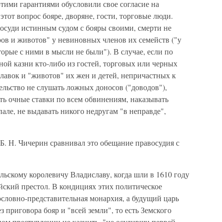
тими гарантиями обусловили свое согласие на
тот вопрос бояре, дворяне, гости, торговые люди.
 осуди истинным судом с бояры своими, смерти не
ров и животов" у невиновных членов их семейств ("у
торые с ними в мысли не были"). В случае, если по
тной казни кто-либо из гостей, торговых или черных
 лавок и "животов" их жен и детей, непричастных к
ельство не слушать ложных доносов ("доводов"),
ть очные ставки по всем обвинениям, наказывать
але, не выдавать никого недругам "в неправде",
Б. Н. Чичерин сравнивал это обещание правосудия с
ьскому королевичу Владиславу, когда шли в 1610 году
йский престол. В кондициях этих политическое
ословно-представительная монархия, а будущий царь
з приговора бояр и "всей земли", то есть Земского
ном преступлении не казнить, "не осудивши первей