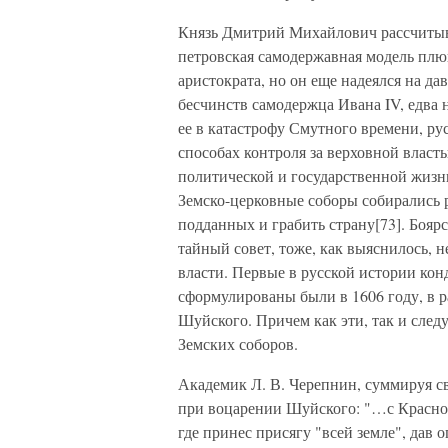
Князь Дмитрий Михайлович рассчитыва
петровская самодержавная модель плю
аристократа, но он еще надеялся на д
бесчинств самодержца Ивана IV, едва 
ее в катастрофу Смутного времени, русс
способах контроля за верховной влас
политической и государственной жизни
Земско-церковные соборы собирались 
подданных и грабить страну[73]. Боя
тайный совет, тоже, как выяснилось, 
власти. Первые в русской истории кон
сформулированы были в 1606 году, в р
Шуйского. Причем как эти, так и сле
Земских соборов.
Академик Л. В. Черепнин, суммируя с
при воцарении Шуйского: "…с Красной
где принес присягу "всей земле", дав 