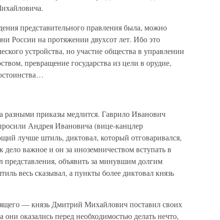
Михайловича.
дения представительного правления была, можно
зни России на протяжении двухсот лет. Ибо это
еского устройства, но участие общества в управлении
ством, превращение государства из цели в орудие,
достоинства…
 за разными приказы медлится. Гаврило Иванович
 просили Андрея Ивановича (вице-канцлер
ающий лучше штиль, диктовал, который отговаривался,
к дело важное и он за иноземничеством вступать в
ил представления, объявить за минувшим долгим
тиль весь сказывал, а пункты более диктовал князь
дящего — князь Дмитрий Михайлович поставил своих
а они оказались перед необходимостью делать нечто,