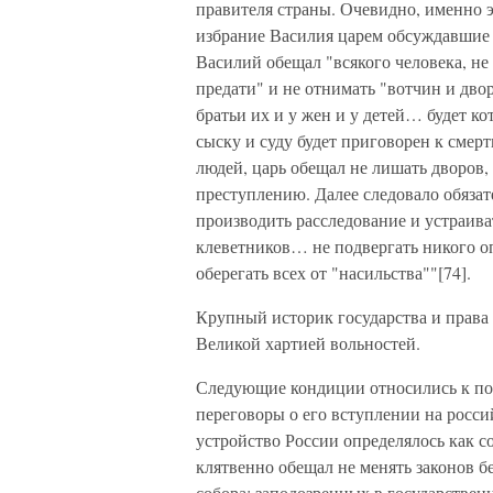
правителя страны. Очевидно, именно э
избрание Василия царем обсуждавшие э
Василий обещал "всякого человека, не
предати" и не отнимать "вотчин и дво
братьи их и у жен и у детей… будет ко
сыску и суду будет приговорен к смер
людей, царь обещал не лишать дворов,
преступлению. Далее следовало обязат
производить расследование и устраива
клеветников… не подвергать никого оп
оберегать всех от "насильства""[74].
Крупный историк государства и права 
Великой хартией вольностей.
Следующие кондиции относились к пол
переговоры о его вступлении на росси
устройство России определялось как с
клятвенно обещал не менять законов бе
собора; заподозренных в государствен