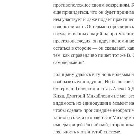
противоположное своим воззрениям. К
еще привидеться, что он будет принима
нем участвует и даже подает практичес
изворотливость Остермана проявились
государственных акций на протяжении
престолонаследия, он вдруг вспоминае
остаться в стороне — он сказывает, ка
тем, как справедливо пишет тот же В.
самодержавия".
Голицыну удалось в ту ночь волевым н
изобразить единодушие. Но было сове
Остерман, Головкин и князь Алексей Д
Князь Дмитрий Михайлович не мог это
видимость их единодушия в момент на
чтобы сделать происшедшее необратим
тайного совета отправятся в Митаву к
императрицей Российской, сторонника
лояльность к отринутой системе.