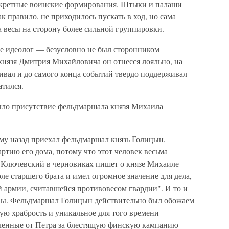
кретные воинские формирования. Штыки и палаши
к правило, не приходилось пускать в ход, но сама
а весы на сторону более сильной группировки.
 идеолог — безусловно не был сторонником
князя Дмитрия Михайловича он отнесся лояльно, на
ивал и до самого конца событий твердо поддерживал
атился.
ло присутствие фельдмаршала князя Михаила
ому назад приехал фельдмаршал князь Голицын,
ртию его дома, потому что этот человек весьма
 Ключевский в черновиках пишет о князе Михаиле
ле старшего брата и имел огромное значение для дела,
армии, считавшейся противовесом гвардии". И то и
вы. Фельдмаршал Голицын действительно был обожаем
ую храбрость и уникальное для того времени
ченные от Петра за блестящую финскую кампанию