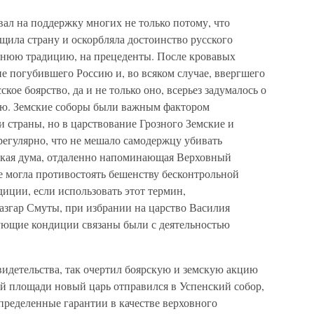
л на поддержку многих не только потому, что
щила страну и оскорбляла достоинство русского
авнюю традицию, на прецеденты. После кровавых
не погубившего Россию и, во всяком случае, ввергшего
кое боярство, да и не только оно, всерьез задумалось о
тью. Земские соборы были важным фактором
 страны, но в царствование Грозного Земские и
регулярно, что не мешало самодержцу убивать
рская дума, отдаленно напоминающая Верховный
не могла противостоять бешенству бесконтрольной
диции, если использовать этот термин,
азгар Смуты, при избрании на царство Василия
дующие кондиции связаны были с деятельностью
видетельства, так очертил боярскую и земскую акцию
 площади новый царь отправился в Успенский собор,
определенные гарантии в качестве верховного