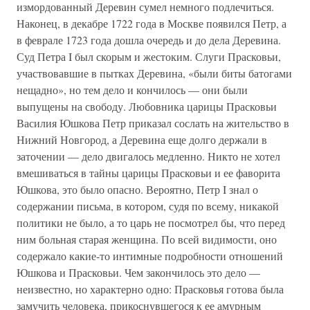
измордованный Деревин сумел немного подлечиться.
Наконец, в декабре 1722 года в Москве появился Петр, а
в феврале 1723 года дошла очередь и до дела Деревина.
Суд Петра I был скорым и жестоким. Слуги Прасковьи,
участвовавшие в пытках Деревина, «были биты батогами
нещадно», но тем дело и кончилось — они были
выпущены на свободу. Любовника царицы Прасковьи
Василия Юшкова Петр приказал сослать на жительство в
Нижний Новгород, а Деревина еще долго держали в
заточении — дело двигалось медленно. Никто не хотел
вмешиваться в тайны царицы Прасковьи и ее фаворита
Юшкова, это было опасно. Вероятно, Петр I знал о
содержании письма, в котором, судя по всему, никакой
политики не было, а то царь не посмотрел бы, что перед
ним больная старая женщина. По всей видимости, оно
содержало какие-то интимные подробности отношений
Юшкова и Прасковьи. Чем закончилось это дело —
неизвестно, но характерно одно: Прасковья готова была
замучить человека, прикоснувшегося к ее амурным