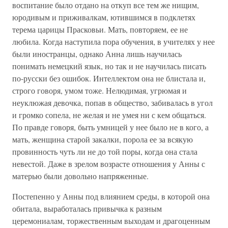
воспитание было отдано на откуп все тем же нищим,
юродивым и приживалкам, ютившимся в подклетях
терема царицы Прасковьи. Мать, повторяем, ее не
любила. Когда наступила пора обучения, в учителях у нее
были иностранцы, однако Анна лишь научилась
понимать немецкий язык, но так и не научилась писать
по-русски без ошибок. Интеллектом она не блистала и,
строго говоря, умом тоже. Нелюдимая, угрюмая и
неуклюжая девочка, попав в общество, забивалась в угол
и громко сопела, не желая и не умея ни с кем общаться.
По правде говоря, быть умницей у нее было не в кого, а
мать, женщина старой закалки, порола ее за всякую
провинность чуть ли не до той поры, когда она стала
невестой. Даже в зрелом возрасте отношения у Анны с
матерью были довольно напряженные.
Постепенно у Анны под влиянием среды, в которой она
обитала, выработалась привычка к разным
церемониалам, торжественным выходам и драгоценным