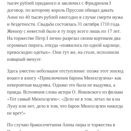
тысяч рублей приданого и заключил с Фридрихом I
договор, по которому король Пруссии обещал давать
Анне по 40 тысяч рублей ежегодно в случае смерти мужа
и бездетности. Свадьба состоялась 31 октября 1710 года.
Жениху с невестой было в ту пору всего лишь по 17 лет.
На торжестве Петр I лично разрезал своим кортиком два
огромных пирога, откуда «появилось по одной карлице,
превосходно одетых». Они тут же, на столе, исполнили
изящный менуэт.
Здесь уместно небольшое отступление: позже этот эпизод
вошел в книгу «Приключения барона Мюнхгаузена» как
невероятная выдумка. Однако это была не выдумка, а
правда. Вспомним слова актера О. Янковского из фильма
«Тот самый Мюнхгаузен»: «Дело не в том, летал ли я на
Луну или нет, дело в том, что барон Мюнхгаузен никогда
не врет!»
По случаю бракосочетания Анны пиры и торжества в