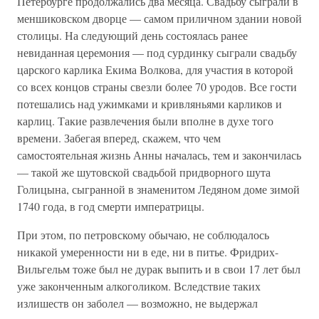
Петербурге продолжались два месяца. Свадьбу сыграли в
меншиковском дворце — самом приличном здании новой
столицы. На следующий день состоялась ранее
невиданная церемония — под сурдинку сыграли свадьбу
царского карлика Екима Волкова, для участия в которой
со всех концов страны свезли более 70 уродов. Все гости
потешались над ужимками и кривляньями карликов и
карлиц. Такие развлечения были вполне в духе того
времени. Забегая вперед, скажем, что чем
самостоятельная жизнь Анны началась, тем и закончилась
— такой же шутовской свадьбой придворного шута
Голицына, сыгранной в знаменитом Ледяном доме зимой
1740 года, в год смерти императрицы.
При этом, по петровскому обычаю, не соблюдалось
никакой умеренности ни в еде, ни в питье. Фридрих-
Вильгельм тоже был не дурак выпить и в свои 17 лет был
уже законченным алкоголиком. Вследствие таких
излишеств он заболел — возможно, не выдержал