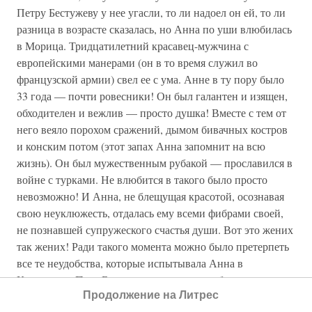
Петру Бестужеву у нее угасли, то ли надоел он ей, то ли
разница в возрасте сказалась, но Анна по уши влюбилась
в Морица. Тридцатилетний красавец-мужчина с
европейскими манерами (он в то время служил во
французской армии) свел ее с ума. Анне в ту пору было
33 года — почти ровесники! Он был галантен и изящен,
обходителен и вежлив — просто душка! Вместе с тем от
него веяло порохом сражений, дымом бивачных костров
и конским потом (этот запах Анна запомнит на всю
жизнь). Он был мужественным рубакой — прославился в
войне с турками. Не влюбится в такого было просто
невозможно! И Анна, не блещущая красотой, осознавая
свою неуклюжесть, отдалась ему всеми фибрами своей,
не познавшей супружеского счастья души. Вот это жених
так жених! Ради такого момента можно было претерпеть
все те неудобства, которые испытывала Анна в
Курляндии. Петр Бестужев активно способствовал
Продолжение на Литрес
выдвижению Морица Саксонского на курляндский