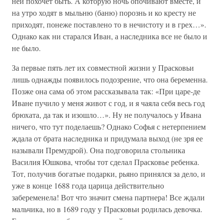
ней похочет быть. А которую ночь опочивают вместе, и
на утро ходят в мыльню (баню) порознь и ко кресту не
приходят, понеже поставлено то в нечистоту и в грех…».
Однако как ни старался Иван, а наследника все не было и
не было.
За первые пять лет их совместной жизни у Прасковьи
лишь однажды появилось подозрение, что она беременна.
Позже она сама об этом рассказывала так: «При царе-де
Иване пучило у меня живот с год, и я чаяла себя весь год
брюхата, да так и изошло…». Ну не получалось у Ивана
ничего, что тут поделаешь? Однако Софья с нетерпением
ждала от брата наследника и придумала выход (не зря ее
называли Премудрой). Она подговорила стольника
Василия Юшкова, чтобы тот сделал Прасковье ребенка.
Тот, получив богатые подарки, рьяно принялся за дело, и
уже в конце 1688 года царица действительно
забеременела! Вот что значит смена партнера! Все ждали
мальчика, но в 1689 году у Прасковьи родилась девочка.