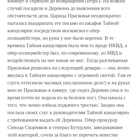
конверт и спрятали до возвращения Петра I. На всякий
случай посадили и Деревина до выяснения всех
обстоятельств дела. Царица Прасковья неоднократно
пыталась выцарапать это письмо из шкафов Тайной
канцелярии посредством московского обер-
полицмейстера, но руки у нее были коротки. В те
времена Тайная канцелярия была чем-то вроде НКВД, а
обер-полицмейстер был, по-современному, из МВД и
воздействовать на нее никак не мог. Тогда разгневанная
Прасковья решилась на следующий демарш — она лично
явилась в Тайную канцелярию с огромной свитой. Там ее
слуги оттеснили часовых (неслыханное дело!) и на руках
внесли Прасковью в камеру, где сидел Деревин (она в то
время почти не ходила из-за болезни ног). Она начала с
того, что лично избила подьячего тростью. Заодно она
послала своих слуг к руководителям Тайной канцелярии
с требованием выдать ей Деревина. Обер-прокурор
Синода Скорняков и генерал Бутурлин, заведовавшие
этой конторой, сочли за благо не перечить невестке