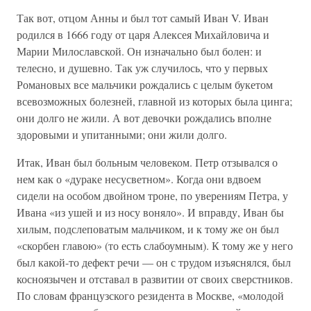
Так вот, отцом Анны и был тот самый Иван V. Иван
родился в 1666 году от царя Алексея Михайловича и
Марии Милославской. Он изначально был болен: и
телесно, и душевно. Так уж случилось, что у первых
Романовых все мальчики рождались с целым букетом
всевозможных болезней, главной из которых была цинга;
они долго не жили. А вот девочки рождались вполне
здоровыми и упитанными; они жили долго.
Итак, Иван был больным человеком. Петр отзывался о
нем как о «дураке несусветном». Когда они вдвоем
сидели на особом двойном троне, по уверениям Петра, у
Ивана «из ушей и из носу воняло». И вправду, Иван бы
хилым, подслеповатым мальчиком, и к тому же он был
«скорбен главою» (то есть слабоумным). К тому же у него
был какой-то дефект речи — он с трудом изъяснялся, был
косноязычен и отставал в развитии от своих сверстников.
По словам французского резидента в Москве, «молодой