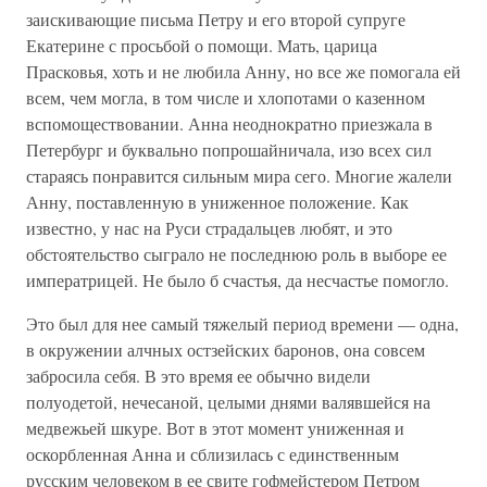
заискивающие письма Петру и его второй супруге
Екатерине с просьбой о помощи. Мать, царица
Прасковья, хоть и не любила Анну, но все же помогала ей
всем, чем могла, в том числе и хлопотами о казенном
вспомоществовании. Анна неоднократно приезжала в
Петербург и буквально попрошайничала, изо всех сил
стараясь понравится сильным мира сего. Многие жалели
Анну, поставленную в униженное положение. Как
известно, у нас на Руси страдальцев любят, и это
обстоятельство сыграло не последнюю роль в выборе ее
императрицей. Не было б счастья, да несчастье помогло.
Это был для нее самый тяжелый период времени — одна,
в окружении алчных остзейских баронов, она совсем
забросила себя. В это время ее обычно видели
полуодетой, нечесаной, целыми днями валявшейся на
медвежьей шкуре. Вот в этот момент униженная и
оскорбленная Анна и сблизилась с единственным
русским человеком в ее свите гофмейстером Петром