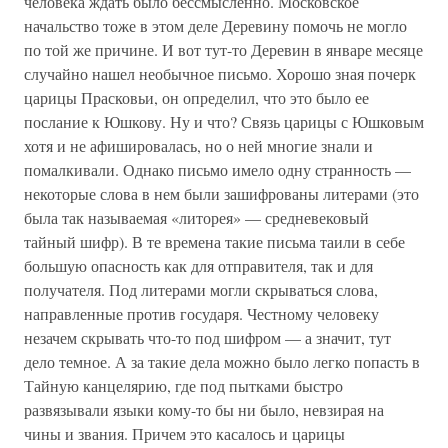
человека ждать было бессмысленно. Московское
начальство тоже в этом деле Деревину помочь не могло
по той же причине. И вот тут-то Деревин в январе месяце
случайно нашел необычное письмо. Хорошо зная почерк
царицы Прасковьи, он определил, что это было ее
послание к Юшкову. Ну и что? Связь царицы с Юшковым
хотя и не афишировалась, но о ней многие знали и
помалкивали. Однако письмо имело одну странность —
некоторые слова в нем были зашифрованы литерами (это
была так называемая «литорея» — средневековый
тайный шифр). В те времена такие письма таили в себе
большую опасность как для отправителя, так и для
получателя. Под литерами могли скрываться слова,
направленные против государя. Честному человеку
незачем скрывать что-то под шифром — а значит, тут
дело темное. А за такие дела можно было легко попасть в
Тайную канцелярию, где под пытками быстро
развязывали языки кому-то бы ни было, невзирая на
чины и звания. Причем это касалось и царицы