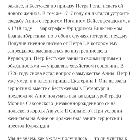
важнее, и Бестужев по приказу Петра I стал искать ей
нового жениха. В том же 1717 году он пытался устроить
свадьбу Анны с герцогом Иоганном Вейсенфельдским, а
в 1718 году — маркграфом Фридрихом-Вильгельмом
Бранденбургским, но в обоих случаях потерпел неудачу.
Получив гневное письмо от Петра I, в котором ему
запрещалось вмешиваться во внутренние дела
Курляндии, Петр Бестужев занялся своими прямыми
обязанностями — управлять хозяйством герцогини. В
1726 году снова встал вопрос о замужестве Анны. Петр I
уже умер, и к власти пришла Екатерина I. Она вызвала
герцогиню вместе с Бестужевым в Петербург и
предложила Анне подумать над кандидатурой графа
Морица Саксонского (незаконнорожденного сына
польского короля Августа II Сильного). При условии
женитьбы на Анне он должен был занять герцогский
престол Курляндии.
Мы не знаем, как уж там получилось — то ли чувства к