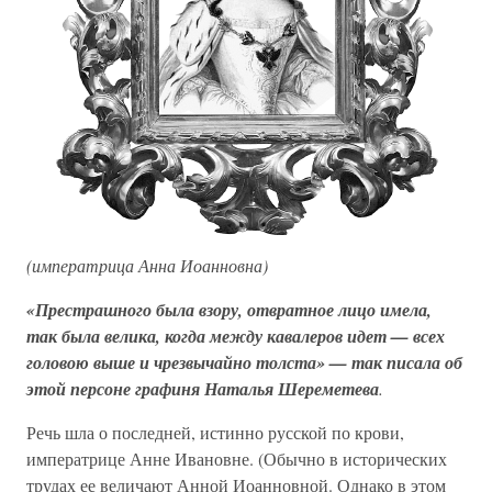
(императрица Анна Иоанновна)
«Престрашного была взору, отвратное лицо имела,
так была велика, когда между кавалеров идет — всех
головою выше и чрезвычайно толста» — так писала об
этой персоне графиня Наталья Шереметева
.
Речь шла о последней, истинно русской по крови,
императрице Анне Ивановне. (Обычно в исторических
трудах ее величают Анной Иоанновной. Однако в этом