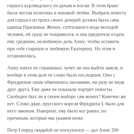
герцога курляндского по рукам и ногам. В этом браке
была чистая политика и никакой любви. Выбрать невесту
для герцога из троих своих дочерей должна была сама
царица Прасковья. Жених, субтильного вида молодой
человек, ей сразу не понравился, и она предпочла отдать
ему среднюю, нелюбимую дочь Анну, чтобы оставить
при себе старшую и любимую Екатерину. На этом и
остановились.
Анну никто не спрашивал, хочет ли она выйти замуж, и
вообще в этом деле ее слово было последним. Они с
Фридрихом лишь обменялись письмами, ни разу не видя
друг друга. Ему даже не показали портрет невесты.
Свободен был ли в своем выборе сам жених? Конечно же
нет. Слово дяди, прусского короля Фридриха I, было для
него законом. Наверное, ему было все равно, по
причинам, которые мы укажем ниже.
Петр I перед свадьбой не поскупился — дал Анне 200