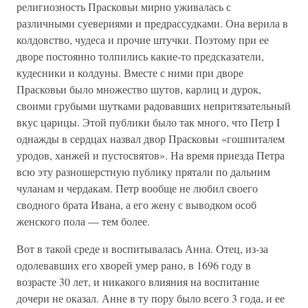
религиозность Прасковьи мирно уживалась с
различными суевериями и предрассудками. Она верила в
колдовство, чудеса и прочие штучки. Поэтому при ее
дворе постоянно толпились какие-то предсказатели,
кудесники и колдуны. Вместе с ними при дворе
Прасковьи было множество шутов, карлиц и дурок,
своими грубыми шутками радовавших непритязательный
вкус царицы. Этой публики было так много, что Петр I
однажды в сердцах назвал двор Прасковьи «гошпиталем
уродов, ханжей и пустосвятов». На время приезда Петра
всю эту разношерстную публику прятали по дальним
чуланам и чердакам. Петр вообще не любил своего
сводного брата Ивана, а его жену с выводком особ
женского пола — тем более.
Вот в такой среде и воспитывалась Анна. Отец, из-за
одолевавших его хворей умер рано, в 1696 году в
возрасте 30 лет, и никакого влияния на воспитание
дочери не оказал. Анне в ту пору было всего 3 года, и ее