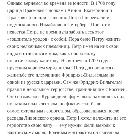
Однако вернемся во времена ее юности. В 1708 году
царица Прасковья с дочками Анной, Екатериной и
Прасковьей по приглашению Петра I переехали из
подмосковного Измайлово в Петербург. При этом
невестка Петра не преминула забрать весь этот
«гошпиталь уродов» с собой. Пора было Петру женить
своих нелюбимых племянниц. Петр имел на них свои
виды и относился к ним, как к оборотному
политическому капиталу. На встрече в 1709 году с
прусским королем Фридрихом I Петр договорился о
женитьбе его племянника Фридриха-Вильгельма на
одной из русских царевен. Сам же Фридрих-Вильгельм
правил в небольшом герцогстве, граничившим с Россией.
Оно называлось Курляндией, формально находилось под
польским владычеством, но фактически было
самостоятельным герцогством, образовавшимся после
распада Ливонского ордена. Петр I хотел наложить на это
герцогство свою лапу — ему нужны были выходы к
Балтийскому морю. Брачным контрактом он связал бы