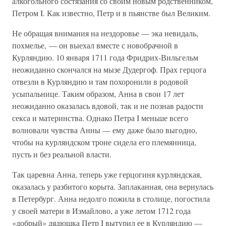
алкогольного состязания со своим новым родственником,
Петром I. Как известно, Петр и в пьянстве был Великим.
Не обращая внимания на нездоровье — эка невидаль,
похмелье, — он выехал вместе с новобрачной в
Курляндию. 10 января 1711 года Фридрих-Вильгельм
неожиданно скончался на мызе Дудергоф. Прах герцога
отвезли в Курляндию и там похоронили в родовой
усыпальнице. Таким образом, Анна в свои 17 лет
неожиданно оказалась вдовой, так и не познав радости
секса и материнства. Однако Петра I меньше всего
волновали чувства Анны — ему даже было выгодно,
чтобы на курляндском троне сидела его племянница,
пусть и без реальной власти.
Так царевна Анна, теперь уже герцогиня курляндская,
оказалась у разбитого корыта. Заплаканная, она вернулась
в Петербург. Анна недолго пожила в столице, погостила
у своей матери в Измайлово, а уже летом 1712 года
«добрый» дядюшка Петр I вытурил ее в Курляндию —