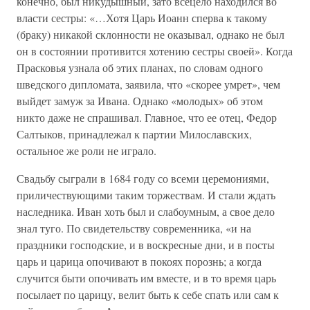
конечно, был никудышный, зато всецело находился во
власти сестры: «…Хотя Царь Иоанн сперва к такому
(браку) никакой склонности не оказывал, однако не был
он в состоянии противится хотению сестры своей». Когда
Прасковья узнала об этих планах, по словам одного
шведского дипломата, заявила, что «скорее умрет», чем
выйдет замуж за Ивана. Однако «молодых» об этом
никто даже не спрашивал. Главное, что ее отец, Федор
Салтыков, принадлежал к партии Милославских,
остальное же роли не играло.
Свадьбу сыграли в 1684 году со всеми церемониями,
приличествующими таким торжествам. И стали ждать
наследника. Иван хоть был и слабоумным, а свое дело
знал туго. По свидетельству современника, «и на
праздники господские, и в воскресные дни, и в посты
царь и царица опочивают в покоях порознь; а когда
случится быти опочивать им вместе, и в то время царь
посылает по царицу, велит быть к себе спать или сам к