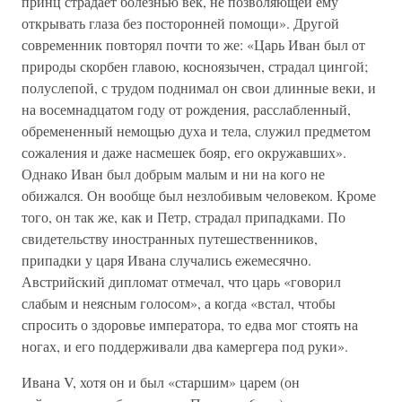
принц страдает болезнью век, не позволяющей ему
открывать глаза без посторонней помощи». Другой
современник повторял почти то же: «Царь Иван был от
природы скорбен главою, косноязычен, страдал цингой;
полуслепой, с трудом поднимал он свои длинные веки, и
на восемнадцатом году от рождения, расслабленный,
обремененный немощью духа и тела, служил предметом
сожаления и даже насмешек бояр, его окружавших».
Однако Иван был добрым малым и ни на кого не
обижался. Он вообще был незлобивым человеком. Кроме
того, он так же, как и Петр, страдал припадками. По
свидетельству иностранных путешественников,
припадки у царя Ивана случались ежемесячно.
Австрийский дипломат отмечал, что царь «говорил
слабым и неясным голосом», а когда «встал, чтобы
спросить о здоровье императора, то едва мог стоять на
ногах, и его поддерживали два камергера под руки».
Ивана V, хотя он и был «старшим» царем (он