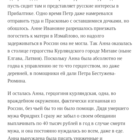
пусть сидит там и представляет русские интересы в
Прибалтике. Одно время Петр даже намеревался
отправить туда и Прасковью с оставшимися дочками, но
обошлось. Анне Ивановне разрешалось приезжать
погостить к матери в Измайлово, но надолго
задерживаться в России она не могла. Так Анна оказалась
в столице герцогства Курляндского городе Митаве (ныне
Елгава, Латвия). Поскольку Анна была абсолютно не
годна к управлению не то что герцогством, но даже
деревней, в помощники ей дали Петра Бестужева-
Рюмина.
И осталась Анна, герцогиня курляндская, одна, во
враждебном окружении, фактически изгнанная из
России, без чьей бы то ни было помощи. Дядя умершего
мужа Фридрих I сразу же забыл о своем обещании
выплачивать по 40 тысяч рублей в год в случае смерти
мужа, и она постоянно нуждалась во всем, даже в еде.
Анна вынуждена была писать униженные и