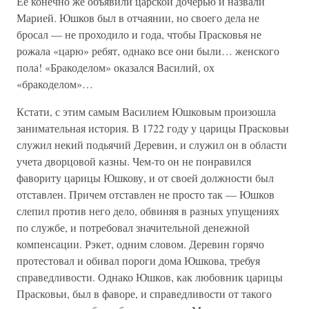
Ее конечно же объявили царской дочерью и назвали
Марией. Юшков был в отчаянии, но своего дела не
бросал — не проходило и года, чтобы Прасковья не
рожала «царю» ребят, однако все они были… женского
пола! «Бракоделом» оказался Василий, ох
«бракоделом»…
Кстати, с этим самым Василием Юшковым произошла
занимательная история. В 1722 году у царицы Прасковьи
служил некий подьячий Деревин, и служил он в области
учета дворцовой казны. Чем-то он не понравился
фавориту царицы Юшкову, и от своей должности был
отставлен. Причем отставлен не просто так — Юшков
слепил против него дело, обвиняя в разных упущениях
по службе, и потребовал значительной денежной
компенсации. Рэкет, одним словом. Деревин горячо
протестовал и обивал пороги дома Юшкова, требуя
справедливости. Однако Юшков, как любовник царицы
Прасковьи, был в фаворе, и справедливости от такого