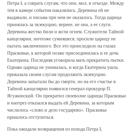
Петра I, а соврать слугам, что они, мол, в отъезде. Между
тем в камере события накалялись. Деревина ей не
выдавали, и письма при нем не оказалось. Тогда царица
принялась за экзекуцию, вернее, не она, а ее слуги.
Деревина жестко били и жгли огнем. Служители Тайной
канцелярии, ничтоже сумняшеся, просили царицу не
пытать заключенного. Все это происходило на глазах
Прасковьи, к которой позже присоединилась и ее дочь
Екатерина. Последняя уговорила мать прекратить пытки.
Однако царица не унималась, и когда Екатерина ушла,
приказала своим слугам продолжить экзекуцию.
Деревина запытали бы до смерти, но на его счастье в
Тайной канцелярии появился генерал-прокурор П.
Ягужинский. Он прекратил своеволие царицы Прасковьи
и наотрез отказался выдать ей Деревина, за которым
числилось «слово и дело государево». Прасковье
пришлось отступиться.
Пока ожидали возвращения из похода Петра I,