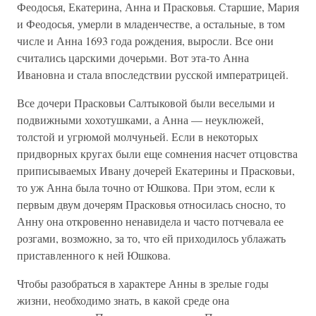
Феодосья, Екатерина, Анна и Прасковья. Старшие, Мария
и Феодосья, умерли в младенчестве, а остальные, в том
числе и Анна 1693 года рождения, выросли. Все они
считались царскими дочерьми. Вот эта-то Анна
Ивановна и стала впоследствии русской императрицей.
Все дочери Прасковьи Салтыковой были веселыми и
подвижными хохотушками, а Анна — неуклюжей,
толстой и угрюмой молчуньей. Если в некоторых
придворных кругах были еще сомнения насчет отцовства
приписываемых Ивану дочерей Екатерины и Прасковьи,
то уж Анна была точно от Юшкова. При этом, если к
первым двум дочерям Прасковья относилась сносно, то
Анну она откровенно ненавидела и часто потчевала ее
розгами, возможно, за то, что ей приходилось ублажать
приставленного к ней Юшкова.
Чтобы разобраться в характере Анны в зрелые годы
жизни, необходимо знать, в какой среде она