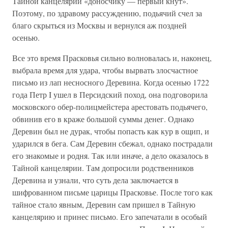
Тайной канцелярии «доносчику — первый кнут».
Поэтому, по здравому рассуждению, подьячий счел за
благо скрыться из Москвы и вернулся аж поздней
осенью.
Все это время Прасковья сильно волновалась и, наконец,
выбрала время для удара, чтобы вырвать злосчастное
письмо из лап несносного Деревина. Когда осенью 1722
года Петр I ушел в Персидский поход, она подговорила
московского обер-полицмейстера арестовать подьячего,
обвинив его в краже большой суммы денег. Однако
Деревин был не дурак, чтобы попасть как кур в ощип, и
ударился в бега. Сам Деревин сбежал, однако пострадали
его знакомые и родня. Так или иначе, а дело оказалось в
Тайной канцелярии. Там допросили родственников
Деревина и узнали, что суть дела заключается в
шифрованном письме царицы Прасковье. После того как
тайное стало явным, Деревин сам пришел в Тайную
канцелярию и принес письмо. Его запечатали в особый