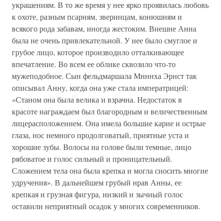
украшениям. В то же время у нее ярко проявилась любовь
к охоте, разным псарням, зверинцам, конюшням и
всякого рода забавам, иногда жестоким. Внешне Анна
была не очень привлекательной. У нее было смуглое и
грубое лицо, которое производило отталкивающее
впечатление. Во всем ее облике сквозило что-то
мужеподобное. Сын фельдмаршала Мнннха Эрнст так
описывал Анну, когда она уже стала императрицей:
«Станом она была велика и взрачна. Недостаток в
красоте награждаем был благородным и величественным
лицерасположением. Она имела большие карие и острые
глаза, нос немного продолговатый, приятные уста и
хорошие зубы. Волосы на голове были темные, лицо
рябоватое и голос сильный и проницательный.
Сложением тела она была крепка и могла сносить многие
удручения». В дальнейшем грубый нрав Анны, ее
крепкая и грузная фигура, низкий и зычный голос
оставили неприятный осадок у многих современников.