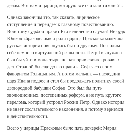
делам. Вот вам и царица, которую все считали тихоней!..
Однако закончим это, так сказать, лирическое
отступление и перейдем к главному повествованию.
Воистину судьбой правит Его величество случай! Не будь
Юшков «бракоделом» и роди царица Прасковья мальчика,
русская история повернулась бы по-другому. Позволим
себе немного виртуальной реальности. Петр I вынужден
был бы уйти в монастырь, не натворив своих кровавых
дел. Страной бы еще долго правила Софья со своим
фаворитом Голицыным. А потом мальчик — наследник
царя Ивана подрос и стал бы продолжать политику своей
двоюродной бабушки Софьи. Это был бы путь
эволюционных, постепенных реформ, а не путь крутого
перелома, который устроил России Петр. Однако история
не знает сослагательного наклонения, а потому вернемся
к действительности.
Всего у царицы Прасковьи было пять дочерей: Мария,