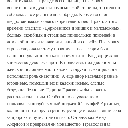
воспитывалась. Прежде всего, царица Прасковья,
воспитанная в духе старомосковской старины, тщательно
соблюдала все религиозные обряды. Кроме того, она
щедро занималась благотворительностью. Правила того
времени гласили: «Церковников и нищих и маломожных,
бедных, скорбных и странных пришельцев призывай в
дом свой и по силе накорми, напой и согрей». Прасковья
строго следовала этому правилу — весь ее дом был
наполнен указанными категориями лиц. Во дворце жили
множество девочек-сирот. В подклетях под дворцом на
женской половине жили вдовы, старухи и девицы. Они
исполняли роль сказочниц. А еще двор населяли разные
юродивые, помешанные и калеки: немые, слепые,
безрукие, безногие. Царица Прасковья была очень
расположена к ним. Особенным ее уважением
пользовался полубезумный подьячий Тимофей Архипыч,
ходивший по двору в грязном рубище и выдававший себя
за пророка и чуть ли не святого. Он называл Анну
Анфисой и предрекал ей монашество. Православная