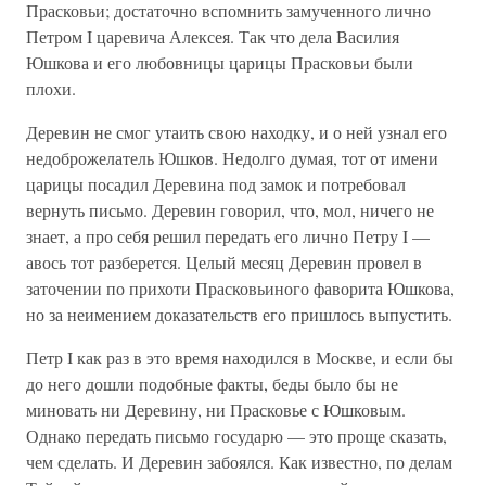
Прасковьи; достаточно вспомнить замученного лично
Петром I царевича Алексея. Так что дела Василия
Юшкова и его любовницы царицы Прасковьи были
плохи.
Деревин не смог утаить свою находку, и о ней узнал его
недоброжелатель Юшков. Недолго думая, тот от имени
царицы посадил Деревина под замок и потребовал
вернуть письмо. Деревин говорил, что, мол, ничего не
знает, а про себя решил передать его лично Петру I —
авось тот разберется. Целый месяц Деревин провел в
заточении по прихоти Прасковьиного фаворита Юшкова,
но за неимением доказательств его пришлось выпустить.
Петр I как раз в это время находился в Москве, и если бы
до него дошли подобные факты, беды было бы не
миновать ни Деревину, ни Прасковье с Юшковым.
Однако передать письмо государю — это проще сказать,
чем сделать. И Деревин забоялся. Как известно, по делам