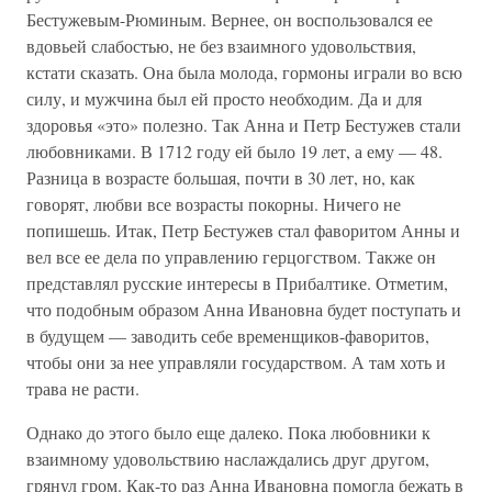
Бестужевым-Рюминым. Вернее, он воспользовался ее
вдовьей слабостью, не без взаимного удовольствия,
кстати сказать. Она была молода, гормоны играли во всю
силу, и мужчина был ей просто необходим. Да и для
здоровья «это» полезно. Так Анна и Петр Бестужев стали
любовниками. В 1712 году ей было 19 лет, а ему — 48.
Разница в возрасте большая, почти в 30 лет, но, как
говорят, любви все возрасты покорны. Ничего не
попишешь. Итак, Петр Бестужев стал фаворитом Анны и
вел все ее дела по управлению герцогством. Также он
представлял русские интересы в Прибалтике. Отметим,
что подобным образом Анна Ивановна будет поступать и
в будущем — заводить себе временщиков-фаворитов,
чтобы они за нее управляли государством. А там хоть и
трава не расти.
Однако до этого было еще далеко. Пока любовники к
взаимному удовольствию наслаждались друг другом,
грянул гром. Как-то раз Анна Ивановна помогла бежать в