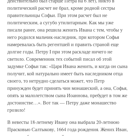
действительно был старше Петра на 6 лет), никто в
политический расчет не брал, кроме родной сестры
правительницы Софьи. При этом расчет был не
политическим, а сугубо утилитарным. Как мы уже
писали ранее, она решила женить Ивана с тем, чтобы у
него родился мальчик-наследник, при котором Софья
намеревалась быть регентшей и править страной еще
долгие годы. Петру I при этом раскладе ничего не
светило. Современник тех событий писал об этой
задумке Софьи так: «Царя Ивана женить, и когда он сына
получит, кой натурально имеет быть наследником отца
своего, то нетрудно сделаться может, что Петр
принужден будет принять чин монашеский, а она, Софья,
опять за малолетством сына Иоаннова, пребудет в том же
достоинстве…». Вот так — Петру даже монашество
грозило!
В невесты 18-летнему Ивану она выбрала 20-летнюю
Прасковью Салтыкову, 1664 года рождения. Жених Иван,