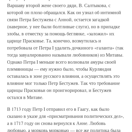
Варшаву второй жене своего дяди, В. Салтыкова, с
которой он плохо обращался. Как он узнал об интимной
связи Петра Бестужева с Анной, остается загадкой
(наверное, у нее были болтливые слуги), но в припадке
злобы, в отместку за помощь беглянке, «заложил» их
царице Прасковье. Та, конечно, возмутилась и
потребовала от Петра I удалить дочкиного «галанта» (так
тогда завуалированно называли любовников) из Митавы.
Однако Петра I меньше всего волновали амуры своей
племянницы — ему нужно было, чтобы Курляндия
оставалась в зоне русского влияния, а осуществлять это
влияние мог только Петр Бестужев. Так что требование
царицы Прасковьи он проигнорировал, и Бестужев
остался в Митаве.
В 1713 году Петр I отправил его в Гаагу, как было
сказано в указе для «присматривания политических дел»,
а в 1717 году он снова вернулся к Анне. Любовь
любовью, а морковь морковью — все же политика была