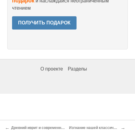
подарок
и наслаждайся неограниченным
чтением
ПОЛУЧИТЬ ПОДАРОК
О проекте
Разделы
←
→
Древний иврит и современный иврит[127]
Изгнание нашей классической поэзии