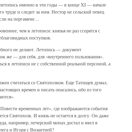
летопись именно в эти годы — в конце XI — начале
его труде и следит за ним. Нестор не сельский певец
ысли на пергамене…
еннее, чем в летописи: князья не раз ссорятся с
еблаговидных поступков.
обного не делают. Летопись — документ
ик же — для себя, для «внутреннего пользования».
ься в летописи не с собственной реальной персоной, а
лжен считаться со Святополком. Еще Татищев думал,
настоящих времен и писать опасались, ибо из того
аются».
«Повести временных лет», где изображаются события
ляется Святополк. И князь не остается в долгу. Он даже
уда, например, печерский монах достал и ввел в
лега и Игоря с Византией?