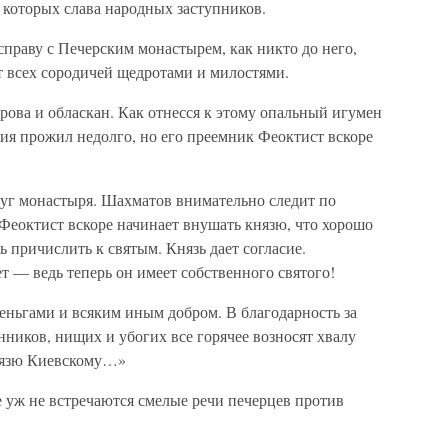
 которых слава народных заступников.
праву с Печерским монастырем, как никто до него,
ит всех сородичей щедротами и милостями.
рова и обласкан. Как отнесся к этому опальный игумен
ия прожил недолго, но его преемник Феоктист вскоре
уг монастыря. Шахматов внимательно следит по
 Феоктист вскоре начинает внушать князю, что хорошо
ь причислить к святым. Князь дает согласие.
т — ведь теперь он имеет собственного святого!
деньгами и всяким иным добром. В благодарность за
ников, нищих и убогих все горячее возносят хвалу
нязю Киевскому…»
ке уж не встречаются смелые речи печерцев против