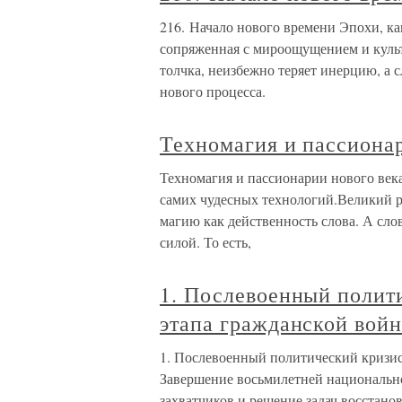
216. Начало нового времени Эпохи, ка
сопряженная с мироощущением и культ
толчка, неизбежно теряет инерцию, а
нового процесса.
Техномагия и пассионар
Техномагия и пассионарии нового век
самих чудесных технологий.Великий 
магию как действенность слова. А сло
силой. То есть,
1. Послевоенный полити
этапа гражданской вой
1. Послевоенный политический кризис
Завершение восьмилетней национальн
захватчиков и решение задач восстано