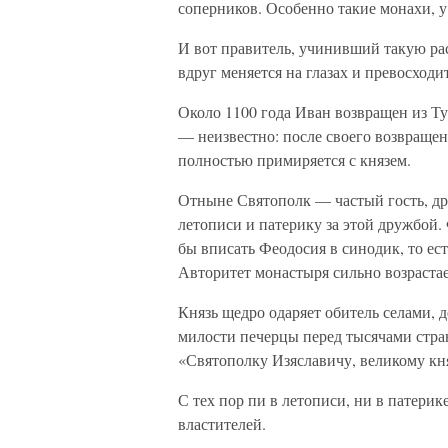
соперников. Особенно такие монахи, у
И вот правитель, учинивший такую рас
вдруг меняется на глазах и превосход
Около 1100 года Иван возвращен из Ту
— неизвестно: после своего возвращен
полностью примиряется с князем.
Отныне Святополк — частый гость, др
летописи и патерику за этой дружбой.
бы вписать Феодосия в синодик, то ест
Авторитет монастыря сильно возрастае
Князь щедро одаряет обитель селами, 
милости печерцы перед тысячами стран
«Святополку Изяславичу, великому к
С тех пор пи в летописи, ни в патери
властителей.