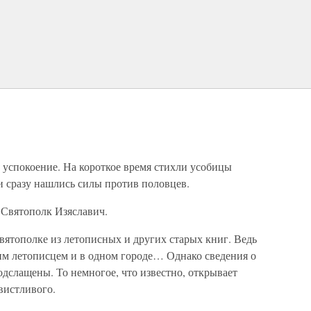
е успокоение. На короткое время стихли усобицы
и сразу нашлись силы против половцев.
 Святополк Изяславич.
вятополке из летописных и других старых книг. Ведь
ким летописцем и в одном городе… Однако сведения о
одслащены. То немногое, что известно, открывает
вистливого.