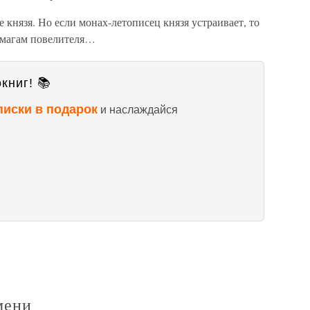
 князя. Но если монах-летописец князя устраивает, то
умагам повелителя…
книг! 📚
писки в подарок
и наслаждайся
мени