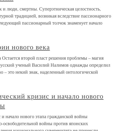
к и люди, смертны. Суперэтническая целостность,
урной традицией, возникая вследствие пассионарного
 следующий пассионарный толчок знаменует начало
ии нового века
а Остается второй пласт решения проблемы – магия
русский ученый Василий Налимов однажды определил
во – это некий знак, наделенный онтологической
ческий кризис и начало нового
ны
 и начало нового этапа гражданской войны
о-освободительной войны против японских
вления национального суверенитета не принесли