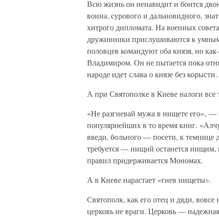
Всю жизнь он ненавидит и боится дво
воина, сурового и дальновидного, знат
хитрого дипломата. На военных совета
дружинники прислушиваются к умным 
половцев командуют оба князя, но как-
Владимиром. Он не пытается пока отня
народе идет слава о князе без корыст
А при Святополке в Киеве налоги все
«Не разгневай мужа в нищете его», —
популярнейших в то время книг. «Ал
введи, больного — посети, к темнице 
требуется — нищий останется нищим, 
правил придерживается Мономах.
А в Киеве нарастает «гнев нищеты».
Святополк, как его отец и дяди, вовсе 
церковь не враги. Церковь — надежная