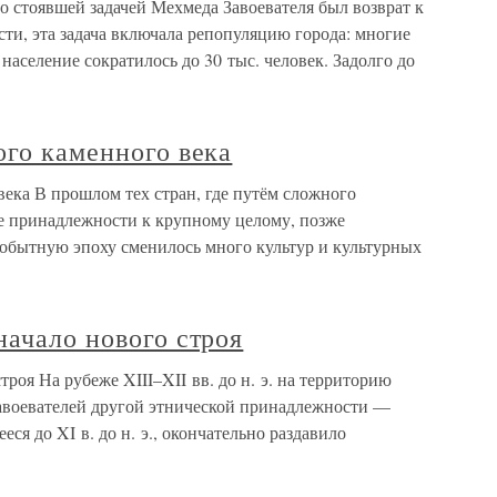
 стоявшей задачей Мехмеда Завоевателя был возврат к
ти, эта задача включала репопуляцию города: многие
население сократилось до 30 тыс. человек. Задолго до
ого каменного века
века В прошлом тех стран, где путём сложного
е принадлежности к крупному целому, позже
вобытную эпоху сменилось много культур и культурных
начало нового строя
троя На рубеже XIII–XII вв. до н. э. на территорию
завоевателей другой этнической принадлежности —
я до XI в. до н. э., окончательно раздавило