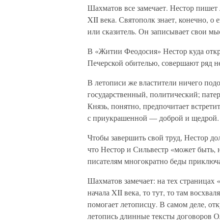
Шахматов все замечает. Нестор пишет 
XII века. Святополк знает, конечно, о 
или сказитель. Он записывает свои м
В «Житии Феодосия» Нестор куда откров
Печерской обителью, совершают ряд н
В летописи же властители ничего под
государственный, политический; патер
Князь, понятно, предпочитает встретит
с приукрашенной — доброй и щедрой.
Чтобы завершить свой труд, Нестор до
что Нестор и Сильвестр «может быть, 
писателям многократно беды приключ
Шахматов замечает: на тех страницах 
начала XII века, то тут, то там восхва
помогает летописцу. В самом деле, отк
летопись длинные тексты договоров О