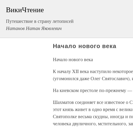
ВикиЧтение
Путешествие в страну летописей
Натанов Натан Яковлевич
Начало нового века
Начало нового века
К началу XII века наступило некоторо
(угомонился даже Олег Святославич), 
На киевском престоле по-прежнему —
Шахматов соединяет все известное о С
этот князь живет в одно время с вели
Святополке весьма скудны, иногда и п
человека двуличного, мстительного, за