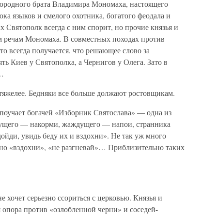
юродного брата Владимира Мономаха, настоящего
ока языков и смелого охотника, богатого феодала и
х Святополк всегда с ним спорит, но прочие князья и
речам Мономаха. В совместных походах против
то всегда получается, что решающее слово за
ть Киев у Святополка, а Чернигов у Олега. Зато в
и…
 тяжелее. Бедняки все больше должают ростовщикам.
 поучает богачей «Изборник Святослава» — одна из
чущего — накорми, жаждущего — напои, странника
дойди, увидь беду их и вздохни». Не так уж много
но «вздохни», «не разгневай»… Приблизительно таких
не хочет серьезно ссориться с церковью. Князья и
 опора против «озлобленной черни» и соседей-