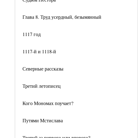
Глава 8. Труд усердный, безымянный
1117 год
1117-й и 1118-й
Северные рассказы
Третий летописец
Кого Мономах поучает?
Путями Мстислава
Третий за первого или второго?