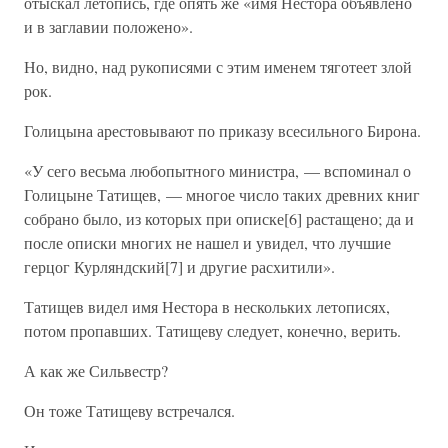
отыскал летопись, где опять же «имя Нестора объявлено
и в заглавии положено».
Но, видно, над рукописями с этим именем тяготеет злой
рок.
Голицына арестовывают по приказу всесильного Бирона.
«У сего весьма любопытного министра, — вспоминал о
Голицыне Татищев, — многое число таких древних книг
собрано было, из которых при описке[6] растащено; да и
после описки многих не нашел и увидел, что лучшие
герцог Курляндский[7] и другие расхитили».
Татищев видел имя Нестора в нескольких летописях,
потом пропавших. Татищеву следует, конечно, верить.
А как же Сильвестр?
Он тоже Татищеву встречался.