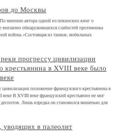
ров до Москвы
 По мнению автора одной из пекинских книг о
ие внезапно обнаружившихся слабостей противника
ной войны.«Состоящая из танков, мобильных
опреки прогрессу цивилизации
 крестьянина в XVIII веке было
 веке
су цивилизации положение французского крестьянина в
II веке В XVIII веке французский крестьянин не мог
деспотов. Лишь изредка он становился мишенью для
, уводящих в палеолит