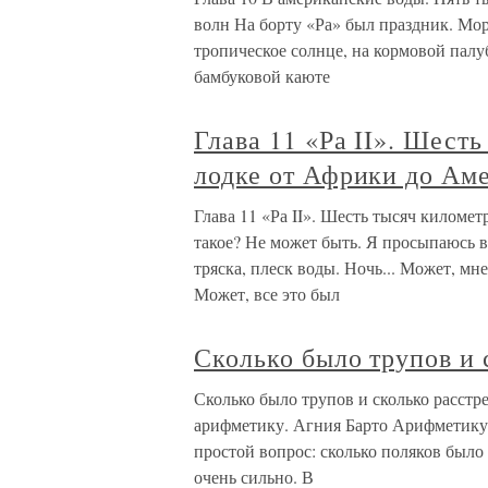
волн На борту «Ра» был праздник. Мо
тропическое солнце, на кормовой палу
бамбуковой каюте
Глава 11 «Ра II». Шест
лодке от Африки до Ам
Глава 11 «Ра II». Шесть тысяч киломе
такое? Не может быть. Я просыпаюсь в 
тряска, плеск воды. Ночь... Может, мн
Может, все это был
Сколько было трупов и 
Сколько было трупов и сколько расст
арифметику. Агния Барто Арифметику н
простой вопрос: сколько поляков было
очень сильно. В