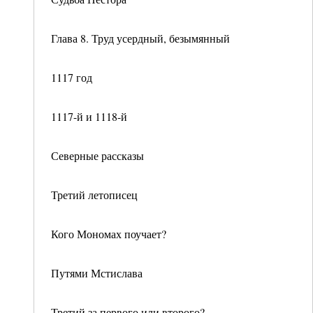
Глава 8. Труд усердный, безымянный
1117 год
1117-й и 1118-й
Северные рассказы
Третий летописец
Кого Мономах поучает?
Путями Мстислава
Третий за первого или второго?