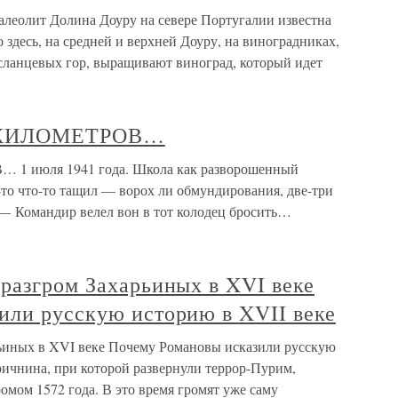
алеолит Долина Доуру на севере Португалии известна
здесь, на средней и верхней Доуру, на виноградниках,
 сланцевых гор, выращивают виноград, который идет
0 КИЛОМЕТРОВ…
1 июля 1941 года. Школа как разворошенный
о-то что-то тащил — ворох ли обмундирования, две-три
 Командир велел вон в тот колодец бросить…
разгром Захарьиных в XVI веке
или русскую историю в XVII веке
ьиных в XVI веке Почему Романовы исказили русскую
ричнина, при которой развернули террор-Пурим,
омом 1572 года. В это время громят уже саму