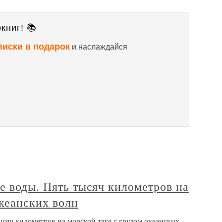
книг! 📚
писки в подарок
и наслаждайся
е воды. Пять тысяч километров на
океанских волн
ысяч километров на морской тяге с грузом океанских