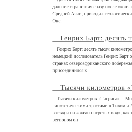
дальние странствия сразу после оконч
Средней Азии, проводил геологически
Оке,
Генрих Барт: десять т
Генрих Барт: десять тысяч километр
немецкий исследователь Генрих Барт от
странах североафриканского побережья
присоединился к
Тысячи километров «
Тысячи километров «Тигриса» Модел
гипотетическими трассами в Тихом и 
взгляд и на «океан нагретых вод», ка
регионом он