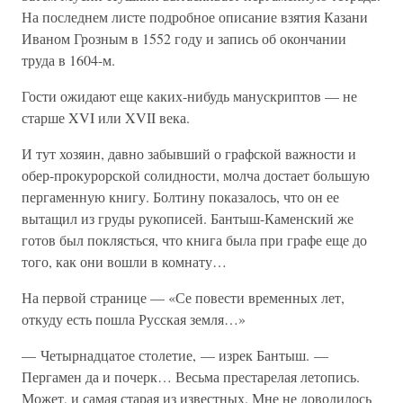
На последнем листе подробное описание взятия Казани
Иваном Грозным в 1552 году и запись об окончании
труда в 1604-м.
Гости ожидают еще каких-нибудь манускриптов — не
старше XVI или XVII века.
И тут хозяин, давно забывший о графской важности и
обер-прокурорской солидности, молча достает большую
пергаменную книгу. Болтину показалось, что он ее
вытащил из груды рукописей. Бантыш-Каменский же
готов был поклясться, что книга была при графе еще до
того, как они вошли в комнату…
На первой странице — «Се повести временных лет,
откуду есть пошла Русская земля…»
— Четырнадцатое столетие, — изрек Бантыш. —
Пергамен да и почерк… Весьма престарелая летопись.
Может, и самая старая из известных. Мне не доводилось