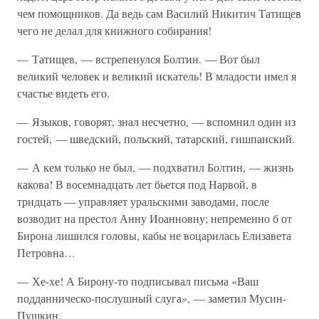
чем помощников. Да ведь сам Василий Никитич Татищев
чего не делал для книжного собирания!
— Татищев, — встрепенулся Болтин. — Вот был
великий человек и великий искатель! В младости имел я
счастье видеть его.
— Языков, говорят, знал несчетно, — вспомнил один из
гостей, — шведский, польский, татарский, гишпанский.
— А кем только не был, — подхватил Болтин, — жизнь
какова! В восемнадцать лет бьется под Нарвой, в
тридцать — управляет уральскими заводами, после
возводит на престол Анну Иоанновну; непременно б от
Бирона лишился головы, кабы не воцарилась Елизавета
Петровна…
— Хе-хе! А Бирону-то подписывал письма «Ваш
подданническо-послушный слуга», — заметил Мусин-
Пушкин.