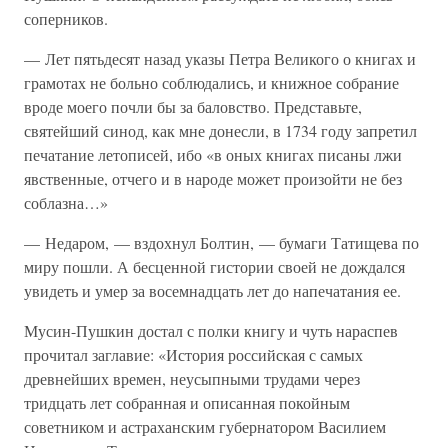
соперников.
— Лет пятьдесят назад указы Петра Великого о книгах и
грамотах не больно соблюдались, и книжное собрание
вроде моего почли бы за баловство. Представьте,
святейший синод, как мне донесли, в 1734 году запретил
печатание летописей, ибо «в оных книгах писаны лжи
явственные, отчего и в народе может произойти не без
соблазна…»
— Недаром, — вздохнул Болтин, — бумаги Татищева по
миру пошли. А бесценной гистории своей не дождался
увидеть и умер за восемнадцать лет до напечатания ее.
Мусин-Пушкин достал с полки книгу и чуть нараспев
прочитал заглавие: «История российская с самых
древнейших времен, неусыпными трудами через
тридцать лет собранная и описанная покойным
советником и астраханским губернатором Василием