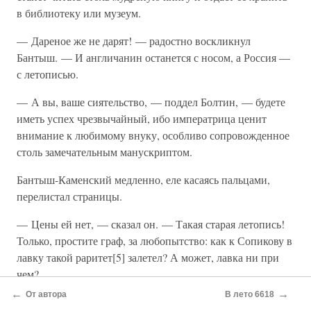
в библиотеку или музеум.
— Дареное же не дарят! — радостно воскликнул
Бантыш. — И англичанин останется с носом, а Россия —
с летописью.
— А вы, ваше сиятельство, — поддел Болтин, — будете
иметь успех чрезвычайный, ибо императрица ценит
внимание к любимому внуку, особливо сопровожденное
столь замечательным манускриптом.
Бантыш-Каменский медленно, еле касаясь пальцами,
перелистал страницы.
— Цены ей нет, — сказал он. — Такая старая летопись!
Только, простите граф, за любопытство: как к Сопикову в
лавку такой раритет[5] залетел? А может, лавка ни при
чем?
←
→
От автора
В лето 6618
Граф улыбнулся всем своим круглым румяным лицом.