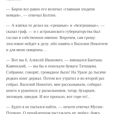
— Бирон все равно его величал «главным злодеем
немцев», — отвечал Болтин.
— А взятки-то делил на «грешные» и «безгрешные», —
сказал граф, — и с астраханского губернаторства был
сослан в собственное имение. Впрочем, сам грешу:
злословие нейдет к делу, ибо память о Василии Никитиче
и для меня священна…
— Вот вы б, Алексей Иванович, — вмешался Бантыш-
Каменский, — вы бы и поискали бумаги Татищева.
Собрание, говорят, громадное было! На Урале до тысячи
редких книг держал. Потом все утратил и во второй раз
собрал. Василий Никитич, мне рассказывали, собирал
книги и рукописи у раскольников, татар, бухарцев,
литовцев, шведов. И все пропало, вот горе-то!..
— Будто я не пытался найти, — нехотя отвечал Мусин-
Пушкин. О ненайденном рассуждать не любил, боясь