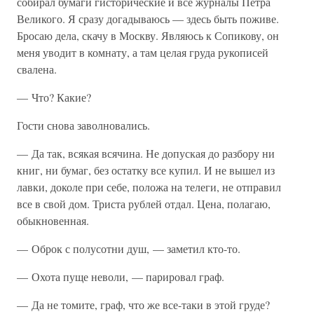
собирал бумаги гисторические и все журналы Петра
Великого. Я сразу догадываюсь — здесь быть поживе.
Бросаю дела, скачу в Москву. Являюсь к Сопикову, он
меня уводит в комнату, а там целая груда рукописей
свалена.
— Что? Какие?
Гости снова заволновались.
— Да так, всякая всячина. Не допуская до разбору ни
книг, ни бумаг, без остатку все купил. И не вышел из
лавки, доколе при себе, положа на телеги, не отправил
все в свой дом. Триста рублей отдал. Цена, полагаю,
обыкновенная.
— Оброк с полусотни душ, — заметил кто-то.
— Охота пуще неволи, — парировал граф.
— Да не томите, граф, что же все-таки в этой груде?