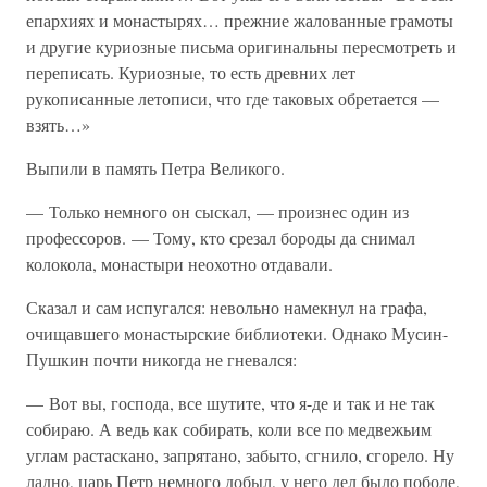
епархиях и монастырях… прежние жалованные грамоты
и другие куриозные письма оригинальны пересмотреть и
переписать. Куриозные, то есть древних лет
рукописанные летописи, что где таковых обретается —
взять…»
Выпили в память Петра Великого.
— Только немного он сыскал, — произнес один из
профессоров. — Тому, кто срезал бороды да снимал
колокола, монастыри неохотно отдавали.
Сказал и сам испугался: невольно намекнул на графа,
очищавшего монастырские библиотеки. Однако Мусин-
Пушкин почти никогда не гневался:
— Вот вы, господа, все шутите, что я-де и так и не так
собираю. А ведь как собирать, коли все по медвежьим
углам растаскано, запрятано, забыто, сгнило, сгорело. Ну
ладно, царь Петр немного добыл, у него дел было поболе,