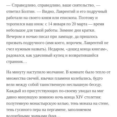
— Справедливо, справедливо, ваше сиятельство, —
ответил Болтин. — Видно, Лаврентий и его подручный
работали на своего князя или епископа. Поэтому и
торопился наш инок: с 14 января по 20 марта — время
небольшое для такой работы. Зимние дни кратки.
Вечером и ночью писал при лампаде, да пришлось
призвать подручного (имя коего, впрочем, Лаврентий не
счел нужным назвать). Недаром, «дошед конца книгам»,
радовался, как удачливый купец и возвратившийся
странник…
На минуту наступило молчание. В комнате было тепло от
множества свечей, язычки пламени колебались, будто
вели между собой таинственную неслышную беседу.
Каждый из присутствующих по-своему увидал на миг
давно минувшую зимнюю ночь конца XIV столетия:
полутемную монастырскую келью, тень монаха на стене,
тень гусиного пера на пергамене, заполняемом
волшебными значками букв…