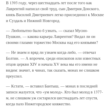
В 1393 году, через шестнадцать лет после того как
Лаврентий написал свой труд, сын Дмитрия Донского,
князь Василий Дмитриевич легко присоединил к Москве
и Суздаль и Нижний Новгород.
— Любопытно было б узнать, — сказал Мусин-
Пушкин, — какова карьера Лаврентия? Видал ли он
своими глазами торжество Москвы над его князьями?
— Не знаем и вряд ли узнаем когда-либо, — отвечал
Болтин. — А впрочем, среди епископов или известных
отцов церкви XIV и начала XV века мы его имени не
видим: значит, в чинах, так сказать, монах не слишком
преуспел.
— Кстати, — вставил Бантыш, — монах в последней
записи жалуется, что «ум молод». Кто был молод в 1377-
м, не слишком уж состарился шестнадцать лет спустя,
когда пало Нижегородское княжество.