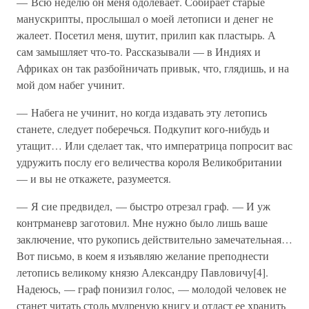
— Всю неделю он меня одолевает. Собирает старые
манускрипты, прослышал о моей летописи и денег не
жалеет. Посетил меня, шутит, прилип как пластырь. А
сам замышляет что-то. Рассказывали — в Индиях и
Африках он так разбойничать привык, что, глядишь, и на
мой дом набег учинит.
— Набега не учинит, но когда издавать эту летопись
станете, следует поберечься. Подкупит кого-нибудь и
утащит… Или сделает так, что императрица попросит вас
удружить послу его величества короля Великобритании
— и вы не откажете, разумеется.
— Я сие предвидел, — быстро отрезал граф. — И уж
контрманевр заготовил. Мне нужно было лишь ваше
заключение, что рукопись действительно замечательная…
Вот письмо, в коем я изъявляю желание преподнести
летопись великому князю Александру Павловичу[4].
Надеюсь, — граф понизил голос, — молодой человек не
станет читать столь мудреную книгу и отдаст ее хранить