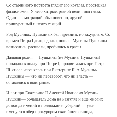
Со старинного портрета глядит его круглая, простецкая
физиономия. У него хитрые, разной величины глаза.
Один — смотрящий обыкновенно, другой —
прищуренный и нечто таящий.
Род Мусиных-Пушкиных был древним, но захудалым. Со
времен Петра I дело, однако, пошло: Мусины-Пушкины
вознеслись, расцвели, пробились в графы.
Дальняя родня — Пушкины (не Мусины-Пушкины) —
попадала в опалу при Петре I, продвигалась при Петре
III, снова изгонялась при Екатерине II. А Мусины-
Пушкины — что ни переворот, что ни власть —
оставались в выигрыше.
И вот при Екатерине II Алексей Иванович Мусин-
Пушкин— обладатель дома на Разгуляе и еще многих
домов да имений в полдюжине губерний — уже
именуется обер-прокурором святейшего синода,