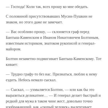
— Господа! Коли так, всех прошу ко мне обедать.
С половиной присутствовавших Мусин-Пушкин не
знаком, но этого даже не замечает.
— Вас особливо прошу, — склоняется граф перед
Бантыш-Каменским и Иваном Никитовичем Болтиным,
известным историком, знатоком рукописей и генерал-
майором.
Болтин незаметно подмигивает Бантыш-Каменскому. Тот
кивает:
— Трудно графу-то без нас. Признаться, люблю к нему
ездить. Небось немало сыскал.
— Сыскал, — ухмыляется Болтин, — или как бы это
выразиться деликатнее… — И генерал делает быстрый и
редкий для мужа в таком чине жест, довольно точно
изображающий, как «скорый человек» выдергивает