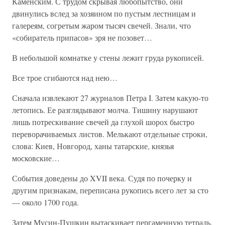
Каменским. С трудом скрывая любопытство, они
двинулись вслед за хозяином по пустым лестницам и
галереям, согретым жаром тысяч свечей. Знали, что
«собиратель припасов» зря не позовет…
В небольшой комнатке у стены лежит груда рукописей.
Все трое сгибаются над нею…
Сначала извлекают 27 журналов Петра I. Затем какую-то
летопись. Ее разглядывают молча. Тишину нарушают
лишь потрескивание свечей да глухой шорох быстро
переворачиваемых листов. Мелькают отдельные строки,
слова: Киев, Новгород, ханы татарские, князья
московские…
События доведены до XVII века. Судя по почерку и
другим признакам, переписана рукопись всего лет за сто
— около 1700 года.
Затем Мусин-Пушкин вытаскивает пергаменную тетрадь.