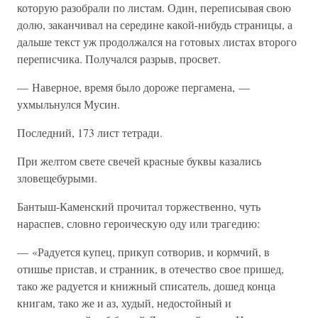
которую разобрали по листам. Один, переписывая свою
долю, заканчивал на середине какой-нибудь страницы, а
дальше текст уж продолжался на готовых листах второго
переписчика. Получался разрыв, просвет.
— Наверное, время было дороже пергамена, —
ухмыльнулся Мусин.
Последний, 173 лист тетради.
При желтом свете свечей красные буквы казались
зловещебурыми.
Бантыш-Каменский прочитал торжественно, чуть
нараспев, словно героическую оду или трагедию:
— «Радуется купец, прикуп сотворив, и кормчий, в
отишье пристав, и странник, в отечество свое пришед,
тако же радуется и книжный списатель, дошед конца
книгам, тако же и аз, худый, недостойный и