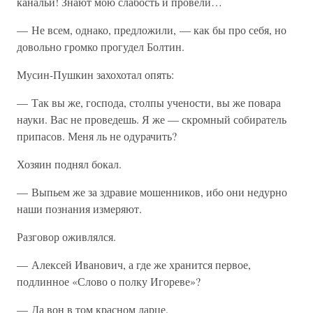
канальи! Знают мою слабость и провели…
— Не всем, однако, предложили, — как бы про себя, но
довольно громко прогудел Болтин.
Мусин-Пушкин захохотал опять:
— Так вы же, господа, столпы учености, вы же повара
науки. Вас не проведешь. Я же — скромный собиратель
припасов. Меня ль не одурачить?
Хозяин поднял бокал.
— Выпьем же за здравие мошенников, ибо они недурно
наши познания измеряют.
Разговор оживлялся.
— Алексей Иванович, а где же хранится первое,
подлинное «Слово о полку Игореве»?
— Да вон в том красном ларце.