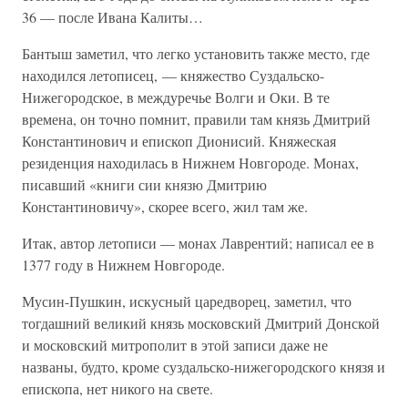
36 — после Ивана Калиты…
Бантыш заметил, что легко установить также место, где
находился летописец, — княжество Суздальско-
Нижегородское, в междуречье Волги и Оки. В те
времена, он точно помнит, правили там князь Дмитрий
Константинович и епископ Дионисий. Княжеская
резиденция находилась в Нижнем Новгороде. Монах,
писавший «книги сии князю Дмитрию
Константиновичу», скорее всего, жил там же.
Итак, автор летописи — монах Лаврентий; написал ее в
1377 году в Нижнем Новгороде.
Мусин-Пушкин, искусный царедворец, заметил, что
тогдашний великий князь московский Дмитрий Донской
и московский митрополит в этой записи даже не
названы, будто, кроме суздальско-нижегородского князя и
епископа, нет никого на свете.