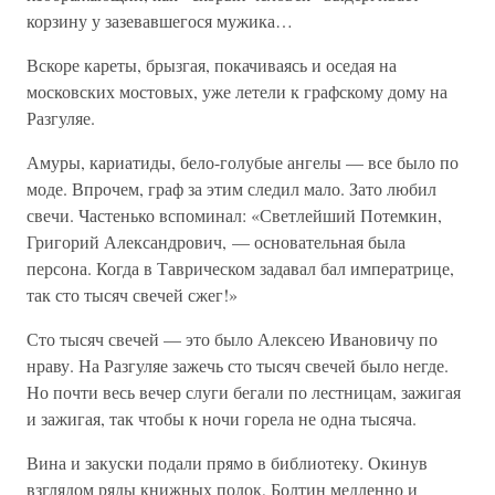
корзину у зазевавшегося мужика…
Вскоре кареты, брызгая, покачиваясь и оседая на
московских мостовых, уже летели к графскому дому на
Разгуляе.
Амуры, кариатиды, бело-голубые ангелы — все было по
моде. Впрочем, граф за этим следил мало. Зато любил
свечи. Частенько вспоминал: «Светлейший Потемкин,
Григорий Александрович, — основательная была
персона. Когда в Таврическом задавал бал императрице,
так сто тысяч свечей сжег!»
Сто тысяч свечей — это было Алексею Ивановичу по
нраву. На Разгуляе зажечь сто тысяч свечей было негде.
Но почти весь вечер слуги бегали по лестницам, зажигая
и зажигая, так чтобы к ночи горела не одна тысяча.
Вина и закуски подали прямо в библиотеку. Окинув
взглядом ряды книжных полок, Болтин медленно и