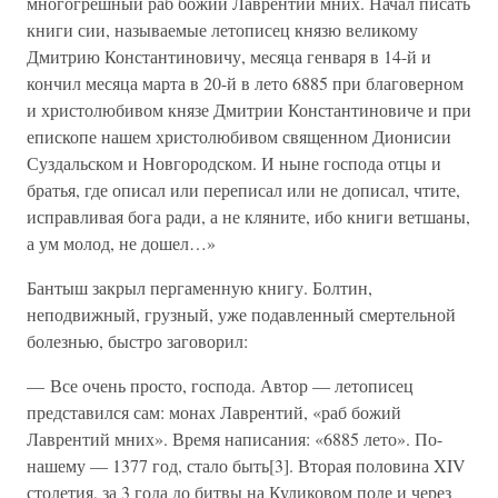
многогрешный раб божий Лаврентий мних. Начал писать
книги сии, называемые летописец князю великому
Дмитрию Константиновичу, месяца генваря в 14-й и
кончил месяца марта в 20-й в лето 6885 при благоверном
и христолюбивом князе Дмитрии Константиновиче и при
епископе нашем христолюбивом священном Дионисии
Суздальском и Новгородском. И ныне господа отцы и
братья, где описал или переписал или не дописал, чтите,
исправливая бога ради, а не кляните, ибо книги ветшаны,
а ум молод, не дошел…»
Бантыш закрыл пергаменную книгу. Болтин,
неподвижный, грузный, уже подавленный смертельной
болезнью, быстро заговорил:
— Все очень просто, господа. Автор — летописец
представился сам: монах Лаврентий, «раб божий
Лаврентий мних». Время написания: «6885 лето». По-
нашему — 1377 год, стало быть[3]. Вторая половина XIV
столетия, за 3 года до битвы на Куликовом поле и через