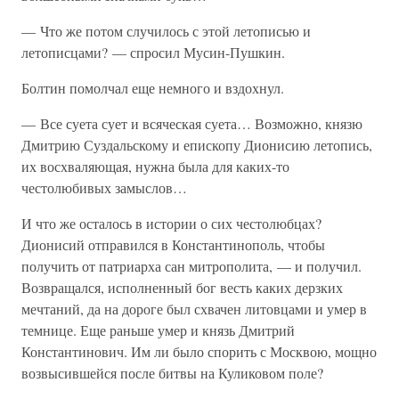
— Что же потом случилось с этой летописью и
летописцами? — спросил Мусин-Пушкин.
Болтин помолчал еще немного и вздохнул.
— Все суета сует и всяческая суета… Возможно, князю
Дмитрию Суздальскому и епископу Дионисию летопись,
их восхваляющая, нужна была для каких-то
честолюбивых замыслов…
И что же осталось в истории о сих честолюбцах?
Дионисий отправился в Константинополь, чтобы
получить от патриарха сан митрополита, — и получил.
Возвращался, исполненный бог весть каких дерзких
мечтаний, да на дороге был схвачен литовцами и умер в
темнице. Еще раньше умер и князь Дмитрий
Константинович. Им ли было спорить с Москвою, мощно
возвысившейся после битвы на Куликовом поле?