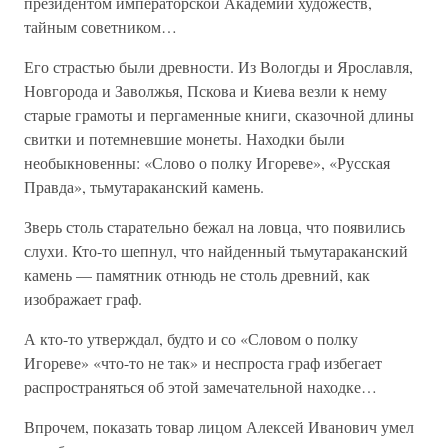
президентом императорской Академии художеств,
тайным советником…
Его страстью были древности. Из Вологды и Ярославля,
Новгорода и Заволжья, Пскова и Киева везли к нему
старые грамоты и пергаменные книги, сказочной длины
свитки и потемневшие монеты. Находки были
необыкновенны: «Слово о полку Игореве», «Русская
Правда», тьмутараканский камень.
Зверь столь старательно бежал на ловца, что появились
слухи. Кто-то шепнул, что найденный тьмутараканский
камень — памятник отнюдь не столь древний, как
изображает граф.
А кто-то утверждал, будто и со «Словом о полку
Игореве» «что-то не так» и неспроста граф избегает
распространяться об этой замечательной находке…
Впрочем, показать товар лицом Алексей Иванович умел