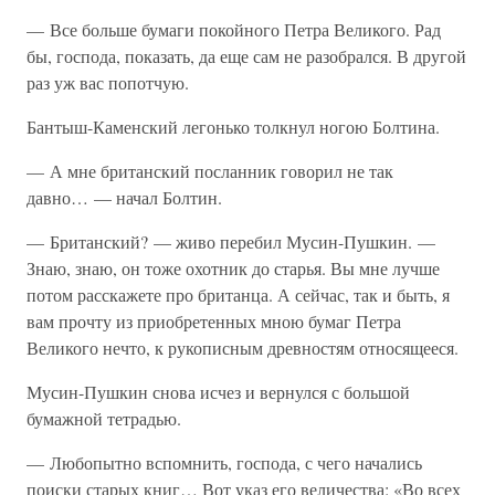
— Все больше бумаги покойного Петра Великого. Рад
бы, господа, показать, да еще сам не разобрался. В другой
раз уж вас попотчую.
Бантыш-Каменский легонько толкнул ногою Болтина.
— А мне британский посланник говорил не так
давно… — начал Болтин.
— Британский? — живо перебил Мусин-Пушкин. —
Знаю, знаю, он тоже охотник до старья. Вы мне лучше
потом расскажете про британца. А сейчас, так и быть, я
вам прочту из приобретенных мною бумаг Петра
Великого нечто, к рукописным древностям относящееся.
Мусин-Пушкин снова исчез и вернулся с большой
бумажной тетрадью.
— Любопытно вспомнить, господа, с чего начались
поиски старых книг… Вот указ его величества: «Во всех