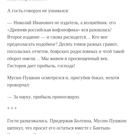
А гость-говорун не унимался:
— Николай Иванович не издатель, а волшебник: его
«Древняя российская вифлиофика» вся разошлась!
Второе издание — и снова расходится… Кто мог
предполагать подобное? Десять томов разных грамот,
посольских отчетов, боярских родословных и чтоб такой
оборот имели… Мы живем в просвещенный век.
Гистория дает прибыль, господа!
Мусин-Пушкин осмотрелся и, пригубив бокал, нехотя
проворчал:
— За науку, прибыль приносящую.
* * *
Гости разъезжались. Придержав Болтина, Мусин-Пушкин
шепнул, что просит его остаться вместе с Бантыш-