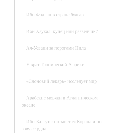
Ибн Фадлан в стране булгар
Ибн Хаукал: купец или разведчик?
Ал-Усвани за порогами Нила
У врат Тропической Африки
«Слоновий лекарь» исследует мир
Арабские моряки в Атлантическом
океане
Ибн-Баттута: по заветам Корана и по
зову се рдца