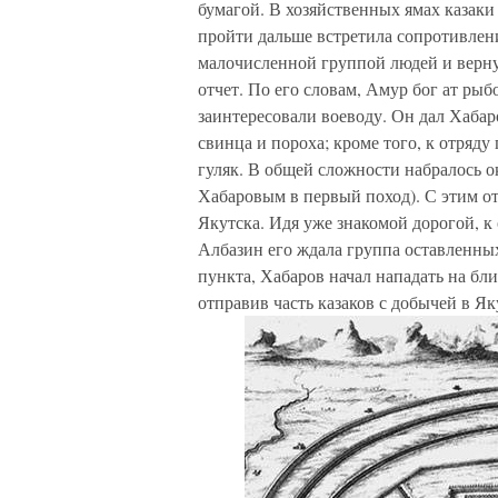
бумагой. В хозяйственных ямах каза
пройти дальше встретила сопротивлени
малочисленной группой людей и вернул
отчет. По его словам, Амур бог ат ры
заинтересовали воеводу. Он дал Хабар
свинца и пороха; кроме того, к отряду
гуляк. В общей сложности набралось ок
Хабаровым в первый поход). С этим от
Якутска. Идя уже знакомой дорогой, к
Албазин его ждала группа оставленных
пункта, Хабаров начал нападать на бл
отправив часть казаков с добычей в Я