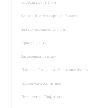
Корабли идут в Пунт
Странный отчет царевича Сатаспа
За Геркулесовыми Столбами
Аристей у исседонов
Загадочный Эвтимен
Плавание Ганнона к «Колеснице богов»
Гимилькон в Атлантике
Путешествие Пифея-лжеца