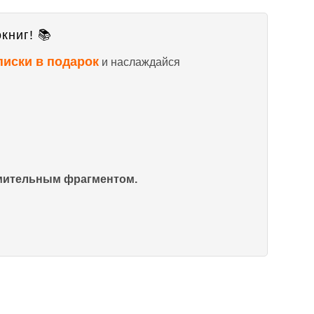
книг! 📚
писки в подарок
и наслаждайся
омительным фрагментом.