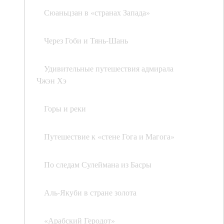
Сюаньцзан в «странах Запада»
Через Гоби и Тянь-Шань
Удивительные путешествия адмирала
Чжэн Хэ
Горы и реки
Путешествие к «стене Гога и Магога»
По следам Сулеймана из Басры
Аль-Якуби в стране золота
«Арабский Геродот»