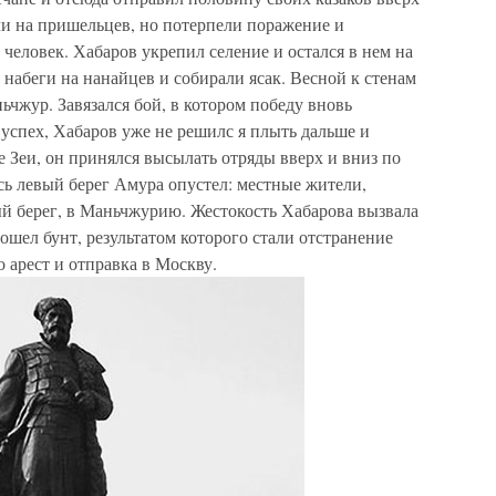
ли на пришельцев, но потерпели поражение и
 человек. Хабаров укрепил селение и остался в нем на
 набеги на нанайцев и собирали ясак. Весной к стенам
чжур. Завязался бой, в котором победу вновь
 успех, Хабаров уже не решилс я плыть дальше и
е Зеи, он принялся высылать отряды вверх и вниз по
есь левый берег Амура опустел: местные жители,
ый берег, в Маньчжурию. Жестокость Хабарова вызвала
ошел бунт, результатом которого стали отстранение
 арест и отправка в Москву.