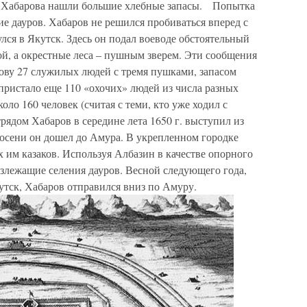
ки Хабарова нашли большие хлебные запасы. Попытка
е дауров. Хабаров не решился пробиваться вперед с
ся в Якутск. Здесь он подал воеводе обстоятельный
бой, а окрестные леса – пушным зверем. Эти сообщения
ову 27 служилых людей с тремя пушками, запасом
 пристало еще 110 «охочих» людей из числа разных
оло 160 человек (считая с теми, кто уже ходил с
рядом Хабаров в середине лета 1650 г. выступил из
 осени он дошел до Амура. В укрепленном городке
 им казаков. Используя Албазин в качестве опорного
излежащие селения дауров. Весной следующего года,
кутск, Хабаров отправился вниз по Амуру.