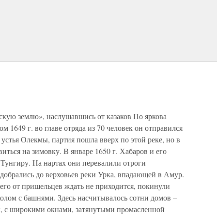
кую землю», наслушавшись от казаков По яркова
ом 1649 г. во главе отряда из 70 человек он отправился
устья Олекмы, партия пошла вверх по этой реке, но в
иться на зимовку. В январе 1650 г. Хабаров и его
 Тунгиру. На нартах они перевалили отроги
 добрались до верховьев реки Урка, впадающей в Амур.
его от пришельцев ждать не приходится, покинули
олом с башнями. Здесь насчитывалось сотни домов –
ых, с широкими окнами, затянутыми промасленной