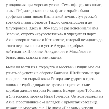
у подножия при морских утесах. Семь офицерских шпаг,
знамя Гибралтарского полка, флаг с корабля были
трофеями защитников Камчатской земли. Луч русской
военной славы с берегов Тихого океана дошел и до
Ялуторовска. Здесь в 1854 году не раз вспоминали имя
Завойко, старого «кругосветчика» и учредителя порта
Аян, говорили также о Казакевиче, который незадолго до
этого первым вошел в устье Амура, о храбрых
лейтенантах Пилкине, Анкудинове и Михайлове и
безвестных казаках и камчадалах.
Были ли вести из Петербурга и Москвы? Пущин мог бы
узнать об успехах в обороне Балтики. Штейнгель не зря
говорил, что старый вояка Рикорд «не ударит в грязь
лицом»: седой адмирал не пустил неприятельские
корабли дальше острова Котлина. Вскоре через Тобольск
и Ялуторовск проехал Иван Гончаров. Он возвращался из
Аяна, простившись с «Палладой»; крылатая красавица
лежала на морском дне. Но люди «Паллады» успели