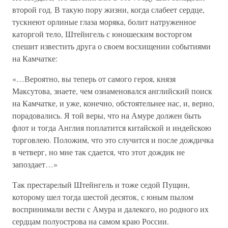
второй год. В такую пору жизни, когда слабеет сердце,
тускнеют орлиные глаза моряка, болит натруженное
каторгой тело, Штейнгель с юношеским восторгом
спешит известить друга о своем восхищении событиями
на Камчатке:
«…Вероятно, вы теперь от самого героя, князя
Максутова, знаете, чем ознаменовался английский поиск
на Камчатке, и уже, конечно, обстоятельнее нас, и, верно,
порадовались. Я той веры, что на Амуре должен быть
флот и тогда Англия поплатится китайской и индейскою
торговлею. Положим, что это случится и после дождичка
в четверг, но мне так сдается, что этот дождик не
запоздает…»
Так престарелый Штейнгель и тоже седой Пущин,
которому шел тогда шестой десяток, с юным пылом
воспринимали вести с Амура и далекого, но родного их
сердцам полуострова на самом краю России.