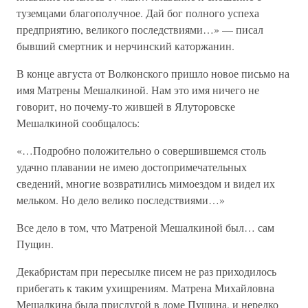
туземцами благополучное. Дай бог полного успеха
предприятию, великого последствиями…» — писал
бывший смертник и нерчинский каторжанин.
В конце августа от Волконского пришло новое письмо на
имя Матрены Мешалкиной. Нам это имя ничего не
говорит, но почему-то жившей в Ялуторовске
Мешалкиной сообщалось:
«…Подробно положительно о совершившемся столь
удачно плавании не имею достопримечательных
сведений, многие возвратились мимоездом и видел их
мельком. Но дело велико последствиями…»
Все дело в том, что Матреной Мешалкиной был… сам
Пущин.
Декабристам при пересылке писем не раз приходилось
прибегать к таким ухищрениям. Матрена Михайловна
Мешалкина была прислугой в доме Пущина, и нередко