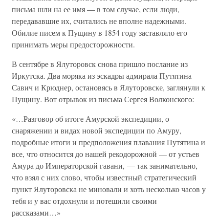
письма шли на ее имя — в том случае, если люди,
передававшие их, считались не вполне надежными.
Обилие писем к Пущину в 1854 году заставляло его
принимать меры предосторожности.
В сентябре в Ялуторовск снова пришло послание из
Иркутска. Два моряка из эскадры адмирала Путятина —
Савич и Крюднер, остановясь в Ялуторовске, заглянули к
Пущину. Вот отрывок из письма Сергея Волконского:
«…Разговор об итоге Амурской экспедиции, о
снаряжении и видах новой экспедиции по Амуру,
подробные итоги и предположения плавания Путятина и
все, что относится до нашей рекодорожной — от устьев
Амура до Императорской гавани, — так занимательно,
что взял с них слово, чтобы известный стратегический
пункт Ялуторовска не миновали и хоть несколько часов у
тебя и у вас отдохнули и потешили своими
рассказами…»