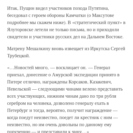
Итак, Пущин видел участников похода Путятина,
беседовал с героем обороны Камчатки (о Максутове
подробнее мы скажем ниже). В «стратегический пункт» в
Ялуторовске летели не только письма, но и приходили
свидетели и участники русских дел на Дальнем Востоке.
Матрену Мешалкину вновь извещает из Иркутска Сергей
Трубецкой.
«…Новостей много, — восклицает он. — Генерал
приехал, донесение о Амурской экспедиции принято в
Питере отлично, награждены Корсаков, Казакевич,
Невельской — следующими чинами велено представить
всех участвующих, нижним чинам дано по три рубля
серебром на человека, дозволено генералу ехать в
Петербург и тогда, вероятно, получит награждение —
когда поедут неизвестно, поедет ли крестник с ним —
неизвестно, но им очень довольны по данному ему
поручению — и представили к чину…»