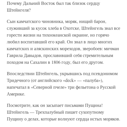
Почему Дальний Восток был так близок сердцу
Штейнгеля?
Сын камчатского чиновника, моряк, нищий барон,
служивший за кусок хлеба в Охотске, Штейнгель знал все
горести жизни на тихоокеанской окраине, но горячо
любил воспитавший его край. Он знал в лицо многих
камчатских и аляскинских мореходов, зверобоев: мичман
Гаврила Давыдов, прославивший себя стремительным
походом на Сахалин в 1806 году, был его другом.
Впоследствии Штейнгель, укрывшись под псевдонимом
Тридечного (от английского «deck» — «палуба»),
напечатал в «Северной пчеле» три фельетона о Русской
Америке.
Посмотрите, как он засыпает письмами Пущина!
Штейнгель — Трехпалубный пишет сухопутному
Пущину о делах, которые волнуют сердца истых моряков.