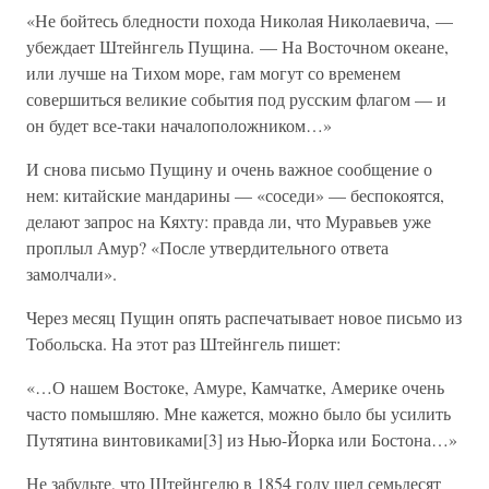
«Не бойтесь бледности похода Николая Николаевича, —
убеждает Штейнгель Пущина. — На Восточном океане,
или лучше на Тихом море, гам могут со временем
совершиться великие события под русским флагом — и
он будет все-таки началоположником…»
И снова письмо Пущину и очень важное сообщение о
нем: китайские мандарины — «соседи» — беспокоятся,
делают запрос на Кяхту: правда ли, что Муравьев уже
проплыл Амур? «После утвердительного ответа
замолчали».
Через месяц Пущин опять распечатывает новое письмо из
Тобольска. На этот раз Штейнгель пишет:
«…О нашем Востоке, Амуре, Камчатке, Америке очень
часто помышляю. Мне кажется, можно было бы усилить
Путятина винтовиками[3] из Нью-Йорка или Бостона…»
Не забудьте, что Штейнгелю в 1854 году шел семьдесят