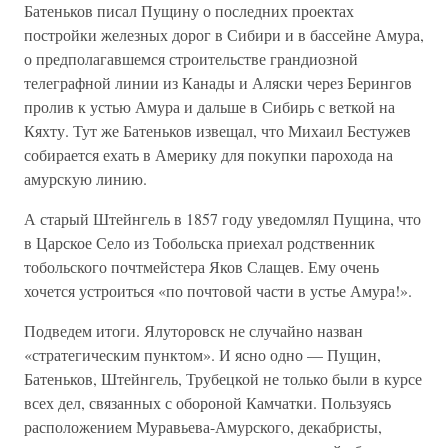
Батеньков писал Пущину о последних проектах
постройки железных дорог в Сибири и в бассейне Амура,
о предполагавшемся строительстве грандиозной
телеграфной линии из Канады и Аляски через Берингов
пролив к устью Амура и дальше в Сибирь с веткой на
Кяхту. Тут же Батеньков извещал, что Михаил Бестужев
собирается ехать в Америку для покупки парохода на
амурскую линию.
А старый Штейнгель в 1857 году уведомлял Пущина, что
в Царское Село из Тобольска приехал родственник
тобольского почтмейстера Яков Слащев. Ему очень
хочется устроиться «по почтовой части в устье Амура!».
Подведем итоги. Ялуторовск не случайно назван
«стратегическим пунктом». И ясно одно — Пущин,
Батеньков, Штейнгель, Трубецкой не только были в курсе
всех дел, связанных с обороной Камчатки. Пользуясь
расположением Муравьева-Амурского, декабристы,