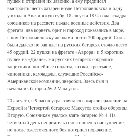
пушек и отправил их Завойко, а ему предписал
выстроить шесть батарей возле Петропавловска и одну —
у входа в Авачинскую губу. 18 августа 1854 года эскадра
союзников на рассвете начала военные действия. Два
фрегата, два корвета, бриг и пароход показались в море,
грозя Петропавловску жерлами почти 200 орудий. Силы
были далеко не равные: на русских батареях стояло всего
45 орудий, 22 пушки на фрегате «Аврора» и 5 коротких
пушек на «Диане». На русских батареях собрались
защитники: линейные солдаты, казаки, крестьяне,
чиновники, камчадалы, служащие Российско-
Американской компании, зверобои. Здесь был и
начальник батареи № 2 Максутов.
20 августа, в 9 часов утра, завязалось жаркое сражение на
Первой и Четвертой батареях; Максутов стойко оборонял
Вторую. Союзникам удалось взять батарею № 4. На
четвертый день неприятель снова пошел в наступление,
но после ожесточенного боя потерпел поражение.