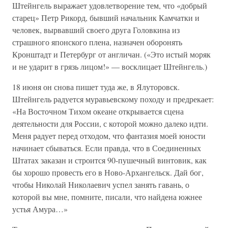
Штейнгель выражает удовлетворение тем, что «добрый
старец» Петр Рикорд, бывший начальник Камчатки и
человек, вырвавший своего друга Головкина из
страшного японского плена, назначен оборонять
Кронштадт и Петербург от англичан. («Это истый моряк
и не ударит в грязь лицом!» — восклицает Штейнгель.)
18 июня он снова пишет туда же, в Ялуторовск.
Штейнгель радуется муравьевскому походу и предрекает:
«На Восточном Тихом океане открывается сцена
деятельности для России, с которой можно далеко идти.
Меня радует перед отходом, что фантазия моей юности
начинает сбываться. Если правда, что в Соединенных
Штатах заказан и строится 90-пушечный винтовик, как
бы хорошо провесть его в Ново-Архангельск. Дай бог,
чтобы Николай Николаевич успел занять гавань, о
которой вы мне, помните, писали, что найдена южнее
устья Амура…»