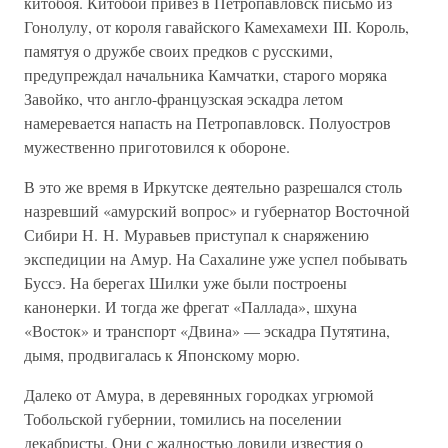
китобоя. Китобой привез в Петропавловск письмо из
Гонолулу, от короля гавайского Камехамехи III. Король,
памятуя о дружбе своих предков с русскими,
предупреждал начальника Камчатки, старого моряка
Завойко, что англо-французская эскадра летом
намеревается напасть на Петропавловск. Полуостров
мужественно приготовился к обороне.
В это же время в Иркутске деятельно разрешался столь
назревший «амурский вопрос» и губернатор Восточной
Сибири Н. Н. Муравьев приступал к снаряжению
экспедиции на Амур. На Сахалине уже успел побывать
Буссэ. На берегах Шилки уже были построены
канонерки. И тогда же фрегат «Паллада», шхуна
«Восток» и транспорт «Двина» — эскадра Путятина,
дымя, продвигалась к Японскому морю.
Далеко от Амура, в деревянных городках угрюмой
Тобольской губернии, томились на поселении
декабристы. Они с жадностью ловили известия о