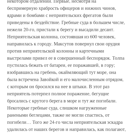
некотором отдалении. Первые, несмотря на
беспримерную храбрость офицеров и нижних чинов,
ядрами и бомбами с неприятельских фрегатов были
приведены в бездействие. Гребные суда в большем числе,
нежели 20-го, пристали к берегу и высадили десант.
Неприятельская колонна, состоявшая из 600 человек,
направилась к городу. Максутов повернул свои орудия
против неприятельской колонны и картечными
выстрелами привел ее в совершенный беспорядок. Толпа
пустилась бежать от батареи, ее поражавшей, в гору;
взобравшись на гребень, окаймляющий тут море, она
была встречена Завойкой и его малочисленным отрядом,
с которым он бросился на нее в штыки. В этот раз
неприятель потерпел полное поражение, бегущие
бросались с крутого берега в море и тут же погибали.
Некоторые гребные суда, слишком нагруженные
ранеными беглецами, также не могли спастись, от
погибели… Того же 24-го числа неприятельская эскадра
удалилась от наших берегов и направилась, как полагают,