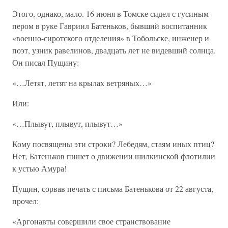
Этого, однако, мало. 16 июня в Томске сидел с гусиным
пером в руке Гавриил Батеньков, бывший воспитанник
«военно-сиротского отделения» в Тобольске, инженер и
поэт, узник равелинов, двадцать лет не видевший солнца.
Он писал Пущину:
«…Летят, летят на крылах ветряных…»
Или:
«…Плывут, плывут, плывут…»
Кому посвящены эти строки? Лебедям, стаям иных птиц?
Нет, Батеньков пишет о движении шилкинской флотилии
к устью Амура!
Пущин, сорвав печать с письма Батенькова от 22 августа,
прочел:
«Аргонавты совершили свое странствование