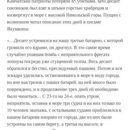
Камчатские патриоты потеряли 85 убитыми, зато десант
союзников был взят в штыки горстью храбрецов и
низвергнут в море с высокой Никольской горы. Пущин с
волнением читал описание этих дней в письме
Якушкина:
«…Десант устремился на нашу третью батарею, с которой
громили его ядрами, он дрогнул. В это самое время
случайно упавшая бомба с неприятельного фрегата
лопнула посреди уже сгущенной толпы. Весь десант
обратился в бегство, преследуемый нашими. Потом и вся
эскадра удалилась, остановившись в море в виду города,
но вне выстрелов с наших батарей, на ней много было
повреждено, и в продолжение трех дней ей необходимо
было чиниться… С 23-го на 24-е, опять утром,
неприятель, оставив в море три судна и на них только по
10 человек экипажа, с остальными судами приблизился к
нашим батареям направо от города, две из них были
устроены на самом берегу, а третья на высоте, в