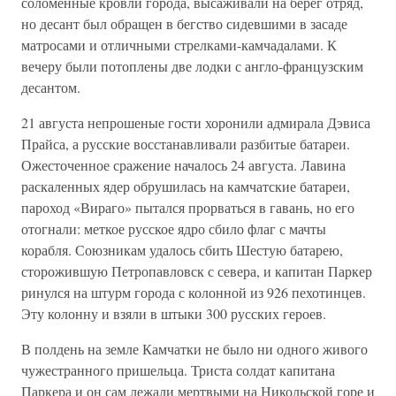
соломенные кровли города, высаживали на берег отряд,
но десант был обращен в бегство сидевшими в засаде
матросами и отличными стрелками-камчадалами. К
вечеру были потоплены две лодки с англо-французским
десантом.
21 августа непрошеные гости хоронили адмирала Дэвиса
Прайса, а русские восстанавливали разбитые батареи.
Ожесточенное сражение началось 24 августа. Лавина
раскаленных ядер обрушилась на камчатские батареи,
пароход «Вираго» пытался прорваться в гавань, но его
отогнали: меткое русское ядро сбило флаг с мачты
корабля. Союзникам удалось сбить Шестую батарею,
сторожившую Петропавловск с севера, и капитан Паркер
ринулся на штурм города с колонной из 926 пехотинцев.
Эту колонну и взяли в штыки 300 русских героев.
В полдень на земле Камчатки не было ни одного живого
чужестранного пришельца. Триста солдат капитана
Паркера и он сам лежали мертвыми на Никольской горе и