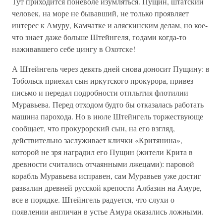
Тут приходится поневоле изумляться. Пущин, штатский
человек, на море не бывавший, не только проявляет
интерес к Амуру, Камчатке и аляскинским делам, но кое-
что знает даже больше Штейнгеля, годами когда-то
наживавшего себе цингу в Охотске!
А Штейнгель через девять дней снова доносит Пущину: в
Тобольск приехал сын иркутского прокурора, привез
письмо и передал подробности отплытия флотилии
Муравьева. Перед отходом будто бы отказалась работать
машина парохода. Но в июле Штейнгель торжествующе
сообщает, что прокурорский сын, на его взгляд,
действительно заслуживает клички «Критянина»,
которой не зря наградил его Пущин (жители Крита в
древности считались отчаянными лжецами): паровой
корабль Муравьева исправен, сам Муравьев уже достиг
развалин древней русской крепости Албазин на Амуре,
все в порядке. Штейнгель радуется, что слухи о
появлении англичан в устье Амура оказались ложными.