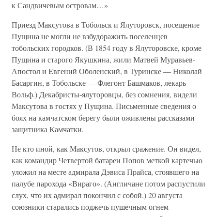
к Сандвичевым островам…»
Приезд Максутова в Тобольск и Ялуторовск, посещение
Пущина не могли не взбудоражить поселенцев
тобольских городков. (В 1854 году в Ялуторовске, кроме
Пущина и старого Якушкина, жили Матвей Муравьев-
Апостол и Евгений Оболенский, в Туринске — Николай
Басаргин, в Тобольске — Флегонт Башмаков, лекарь
Вольф.) Декабристы-ялуторовцы, без сомнения, видели
Максутова в гостях у Пущина. Письменные сведения о
боях на камчатском берегу были оживлены рассказами
защитника Камчатки.
Не кто иной, как Максутов, открыл сражение. Он видел,
как командир Четвертой батареи Попов меткой картечью
уложил на месте адмирала Дэвиса Прайса, стоявшего на
палубе парохода «Вираго». (Англичане потом распустили
слух, что их адмирал покончил с собой.) 20 августа
союзники старались поджечь пушечным огнем