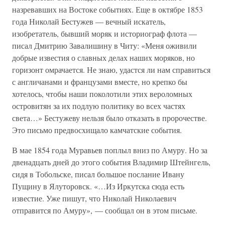
назревавших на Востоке событиях. Еще в октябре 1853
года Николай Бестужев — вечный искатель,
изобретатель, бывший моряк и историограф флота —
писал Дмитрию Завалишину в Читу: «Меня оживили
добрые известия о славных делах наших моряков, но
горизонт омрачается. Не знаю, удастся ли нам справиться
с англичанами и французами вместе, но крепко бы
хотелось, чтобы наши поколотили этих вероломных
островитян за их подлую политику во всех частях
света…» Бестужеву нельзя было отказать в пророчестве.
Это письмо предвосхищало камчатские события.
В мае 1854 года Муравьев поплыл вниз по Амуру. Но за
двенадцать дней до этого события Владимир Штейнгель,
сидя в Тобольске, писал большое послание Ивану
Пущину в Ялуторовск. «…Из Иркутска сюда есть
известие. Уже пишут, что Николай Николаевич
отправится по Амуру», — сообщал он в этом письме.