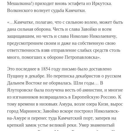
Мешалкина!) приходит вновь эстафета из Иркутска.
Волконского волнует судьба Камчатки.
«…Камчатке, полагаю, что с сильною волею, может быть
дана сильная оборона. Честь и слава Завойко и всем
защищавшим, но честь и слава Николаю Николаевичу,
предусмотрением своим и даже на собственную свою
ответственность взяв отправление слабых средств столь
много, помогших к обороне Петропавловска».
Это последнее в 1854 году письмо было доставлено
Пущину в декабре. Но переписка декабристов о русском
Дальнем Востоке не оборвалась. Шли годы… В
Ялуторовске была получена весть об амнистии, и многие
из изгнанников возвращались в Европейскую Россию. К
тому времени в низовьях Амура, возле озера Кизи, вырос
город Мариинск; Завойко вскоре построил Николаевск-
на-Амуре и перенес туда Камчатский порт, заперев на
крепкий замок устье великой реки. Умер знаменитый