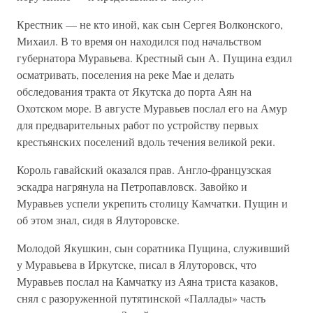
Крестник — не кто иной, как сын Сергея Волконского,
Михаил. В то время он находился под начальством
губернатора Муравьева. Крестный сын А. Пущина ездил
осматривать, поселения на реке Мае и делать
обследования тракта от Якутска до порта Аян на
Охотском море. В августе Муравьев послал его на Амур
для предварительных работ по устройству первых
крестьянских поселений вдоль течения великой реки.
Король гавайский оказался прав. Англо-французская
эскадра нагрянула на Петропавловск. Завойко и
Муравьев успели укрепить столицу Камчатки. Пущин и
об этом знал, сидя в Ялуторовске.
Молодой Якушкин, сын соратника Пущина, служивший
у Муравьева в Иркутске, писал в Ялуторовск, что
Муравьев послал на Камчатку из Аяна триста казаков,
снял с разоруженной путятинской «Паллады» часть