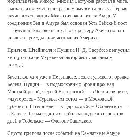
мореплаватель Рикорд. Михаил Бестужев работал в Чите,
выполняя поручения по разным амурским делам. Первая
научная экспедиция Маака отправилась на Амур. У
соединения Зеи и Амура был основан Усть-Зейский пост
— будущий Благовещенск. По фарватеру Амура пошли
первые пароходы, полученные из Америки.
Приятель Штейнгеля и Пущина Н. Д. Свербеев выпустил
книгу о походе Муравьева (автор был участником
похода).
Батеньков жил уже в Петрищеве, возле тульского городка
Белева, Пущин — в подмосковных Бронницах над
Москвой-рекой, Сергей Волконский — в Черниговщине,
«ялуторовец» Муравьев-Апостол — в Московской
губернии, Штейнгель — в Царском Селе, Оболенский —
в Калуге. Только один из «тоболяков» доживал остаток
дней в Тобольске — Флегонт Башмаков.
Спустя три года после событий на Камчатке и Амуре