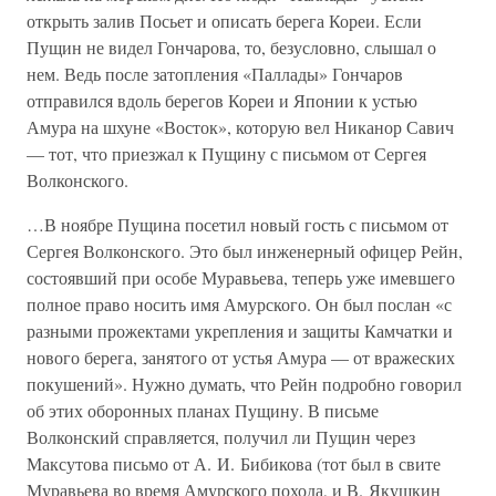
открыть залив Посьет и описать берега Кореи. Если
Пущин не видел Гончарова, то, безусловно, слышал о
нем. Ведь после затопления «Паллады» Гончаров
отправился вдоль берегов Кореи и Японии к устью
Амура на шхуне «Восток», которую вел Никанор Савич
— тот, что приезжал к Пущину с письмом от Сергея
Волконского.
…В ноябре Пущина посетил новый гость с письмом от
Сергея Волконского. Это был инженерный офицер Рейн,
состоявший при особе Муравьева, теперь уже имевшего
полное право носить имя Амурского. Он был послан «с
разными прожектами укрепления и защиты Камчатки и
нового берега, занятого от устья Амура — от вражеских
покушений». Нужно думать, что Рейн подробно говорил
об этих оборонных планах Пущину. В письме
Волконский справляется, получил ли Пущин через
Максутова письмо от А. И. Бибикова (тот был в свите
Муравьева во время Амурского похода, и В. Якушкин