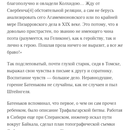
благополучно и овладели Колхидою… Жду от
Свербеича[4] обстоятельной реляции, а сам не берусь
анализировать сего Агамемноновского или по крайней
мере Пизарровского дела в XIX веке. Это потому, что я
довольно пристрастен, по званию не имеющего чина
поэта (разумеется, на Геликоне), как к геройству, так и
лично к герою. Пошлая проза ничего не выразит, а все же
браво!»
Так подслеповатый, почти глухой старик, сидя в Томске,
выражал свои чувства в письме к другу и соратнику.
Воспитание чувств — большое дело. Неравнодушие,
горение Батенькова не случайны, как не случаен и пыл
Штейнгеля.
Батеньков вспоминал, что первое, о чем он сам прочел
ребенком, было описание Трафальгарской битвы. Работая
в Сибири еще при Сперанском, инженер искал пути
вокруг Байкала, сделал план топографической съемки