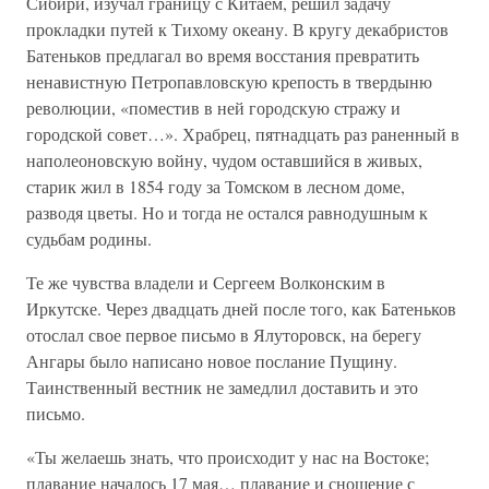
Сибири, изучал границу с Китаем, решил задачу
прокладки путей к Тихому океану. В кругу декабристов
Батеньков предлагал во время восстания превратить
ненавистную Петропавловскую крепость в твердыню
революции, «поместив в ней городскую стражу и
городской совет…». Храбрец, пятнадцать раз раненный в
наполеоновскую войну, чудом оставшийся в живых,
старик жил в 1854 году за Томском в лесном доме,
разводя цветы. Но и тогда не остался равнодушным к
судьбам родины.
Те же чувства владели и Сергеем Волконским в
Иркутске. Через двадцать дней после того, как Батеньков
отослал свое первое письмо в Ялуторовск, на берегу
Ангары было написано новое послание Пущину.
Таинственный вестник не замедлил доставить и это
письмо.
«Ты желаешь знать, что происходит у нас на Востоке;
плавание началось 17 мая… плавание и сношение с