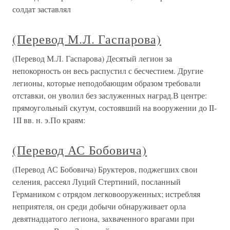
солдат заставлял
(Перевод М.Л. Гаспарова)
(Перевод М.Л. Гаспарова) Десятый легион за
непокорность он весь распустил с бесчестием. Другие
легионы, которые неподобающим образом требовали
отставки, он уволил без заслуженных наград.В центре:
прямоугольный скутум, состоявший на вооружении до II-
1II вв. н. э.По краям:
(Перевод АС Бобовича)
(Перевод АС Бобовича) Бруктеров, поджегших свои
селения, рассеял Луций Стертиний, посланный
Германиком с отрядом легковооруженных; истребляя
неприятеля, он среди добычи обнаруживает орла
девятнадцатого легиона, захваченного врагами при