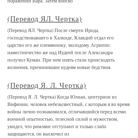
поражении Вара. Затем войско
(Перевод ЯЛ. Чертка)
(Перевод ЯЛ. Чертка) После смерти Ирода,
господствовавшего в Халкиде, Клавдий отдал его
царство его же племяннику, молодому Агриппе;
наместничество же над Иудеей после Александра
получил Куман. При нем опять стали происходить
волнения, причинившие иудеям новые бедствия.
(Перевод Я. Л. Чертка)
(Перевод Я. Л. Чертка) Когда Юлиан, центурион из
Вифинии, человек небезызвестный, с которым я во время
войны лично познакомился, отличавшийся перед всеми
военной опытностью, телесной силой и мужеством,
увидел, что римляне отступают и только слабо
защищаются, он выскочил из