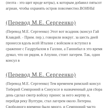
(пелта - это щит вроде кетры), к которым добавил пятьсот
агриан, чтобы охранять остров повсеместно.ВОИНЫ
(Перевод М.Е. Сергеенко)
(Перевод М.Е. Сергеенко) Этот вот всадник (консул Гай
Клавдий. - Прим. пер.), говорили вокруг, за шесть дней
пронесся вдоль всей Италии с войском и вступил в
сражение с Газдрубалом в Галлии, а Ганнибал в это время
думал, что он рядом, в Апулии, стоит лагерем. Так, один
консул в
(Перевод М.Е. Сергеенко)
(Перевод М.Е. Сергеенко) Тем временем римский консул
Тиберий Семпроннй в Синуэссе в назначенный для сбора
день сделал смотр войску принес за него жертву и,
перейдя реку Вултурн, стал лагерем около Литерна.
Свободного времени было много, и Семпроний часто