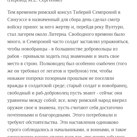
Тем временем римский консул Тиберий Семпроннй в
Синуэссе в назначенный для сбора день сделал смотр
войску принес за него жертву и, перейдя реку Вултурн,
стал лагерем около Литерна. Свободного времени было
много, и Семпроний часто солдат заставлял упражняться,
чтобы новобранцы - в большинстве добровольцы из
рабов - привыкли ходить под знаменами и знать свое
место в строю. Полководец был особенно озабочен (того
же он требовал от легатов и трибунов) тем, чтобы
никакие попреки позорным прошлым не поселяли
вражды в солдатской среде; старый солдат и новобранец,
свободный и раб-доброволец пусть знают - сейчас они
уравнены между собой; все, кому римский народ вверил
оружие свое и знамена, пусть считают себя достаточно
почтенными и благородными. Этого потребовали и
требуют обстоятельства. Эти наставления одинаково
строго соблюдались и начальниками, и воинами, и такое
единодушие вскоре спаяло всех так, что почти забылось,