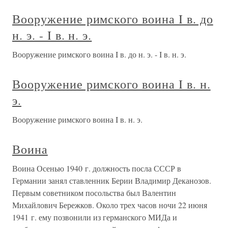
Вооружение римского воина I в. до
н. э. - I в. н. э.
Вооружение римского воина I в. до н. э. - I в. н. э.
Вооружение римского воина I в. н.
э.
Вооружение римского воина I в. н. э.
Воина
Воина Осенью 1940 г. должность посла СССР в
Германии занял ставленник Берии Владимир Деканозов.
Первым советником посольства был Валентин
Михайлович Бережков. Около трех часов ночи 22 июня
1941 г. ему позвонили из германского МИДа и