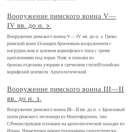
Вооружение римского воина V—
IV вв. до н. э.
Вооружение римского воина V— IV вв. до н. э. Греко-
римский воин-Оснащен бронзовым вооружением с
нагрудни-ком и шлемом коринфского типа с тремя
креплениями под перья. Пояс и поножи из
бронзы,отделаны узорами в греческом стилеИталийско-
корифский шлем(см. Археологический
Вооружение римского воина III—II
вв. до н. э.
Вооружение римского воина III—II вв. до н. э. Бронзовый
шлем римского легионера из Монтефортино, тип
СРеконструкция основана на археологической находке из
Ирана. Нащечники реконструированы гипотетически.