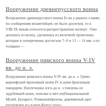
Вооружение древнерусского воина
Вооружение древнерусского воина Если у ранних славян,
по сообщениям византийцев, не было доспехов, то к
VIII–IX векам относится распространение кольчуг. Они
делались из колец, сделанных из железной проволоки,
которые в поперечнике достигали 7–9 и 13 — 14 мм, а по
толщине —
Вооружение римского воина V-IV
вв. до н. э.
Вооружение римского воина V-IV вв. до н. э. Греко-
коринфский бронзовый шлем IV в.ским бронзовым
панцирем. Наплечники изго-до н. э.товлены из
задубевшей кожи, поножи и меч из(Национальный
Музей, Бухарест, Румыния)бронзы; деревянный щит
изготовлен из склеен-Купол этого