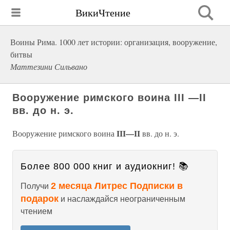
ВикиЧтение
Воины Рима. 1000 лет истории: организация, вооружение,
битвы
Маттезини Сильвано
Вооружение римского воина III —II
вв. до н. э.
III
—II
Вооружение римского воина
вв. до н. э.
Более 800 000 книг и аудиокниг! 📚
2 месяца Литрес Подписки в
Получи
подарок
и наслаждайся неограниченным
чтением