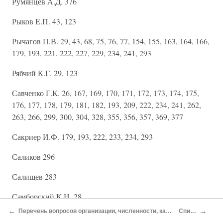
Румянцев А.Д. 376
Рыков Е.П. 43, 123
Рычагов П.В. 29, 43, 68, 75, 76, 77, 154, 155, 163, 164, 166,
179, 193, 221, 222, 227, 229, 234, 241, 293
Рябчий К.Г. 29, 123
Савченко Г.К. 26, 167, 169, 170, 171, 172, 173, 174, 175,
176, 177, 178, 179, 181, 182, 193, 209, 222, 234, 241, 262,
263, 266, 299, 300, 304, 328, 355, 356, 357, 369, 377
Сакриер И.Ф. 179, 193, 222, 233, 234, 293
Саликов 296
Салищев 283
Самборский К.Н. 28
←
→
Перечень вопросов организации, численности, кадров и вооружения Красной Армии, рассматриваемых на заседаниях Политбюро ЦК ВКП(б) за март 1940 г. — июнь 1941 г.
Список сокращений
Сафонов Б.М. 28