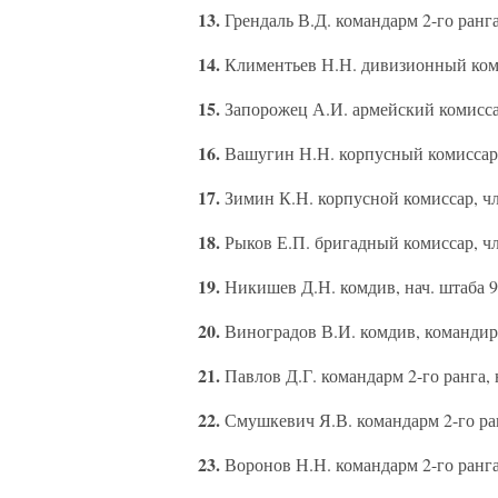
13.
Грендаль В.Д. командарм 2-го ранга
14.
Климентьев Н.Н. дивизионный коми
15.
Запорожец А.И. армейский комиссар
16.
Вашугин Н.Н. корпусный комиссар
17.
Зимин К.Н. корпусной комиссар, ч
18.
Рыков Е.П. бригадный комиссар, ч
19.
Никишев Д.Н. комдив, нач. штаба 
20.
Виноградов В.И. комдив, командир
21.
Павлов Д.Г. командарм 2-го ранга,
22.
Смушкевич Я.В. командарм 2-го ра
23.
Воронов Н.Н. командарм 2-го ранга