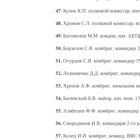
47.
Кулик К.П. полковой комиссар, вое
48.
Хромов С.Л. полковой комиссар, во
49.
Богомолов М.М. комдив, нач. АБТ
50.
Борзилов С.В. комбриг, командир 2
51.
Огурцов С.Я. комбриг, командир 35
52.
Лелюшенко Д.Д. комбриг, командир
53.
Хренов А.Ф. комбриг, начальник и
54.
Бычевский Б.В. майор, нач. инж. 1
55.
Алябушев Ф.Ф. комбриг, командир 
56.
Смородинов И.В. командарм 2-го ра
57.
Колец И.И. комбриг, команд. ВВС 