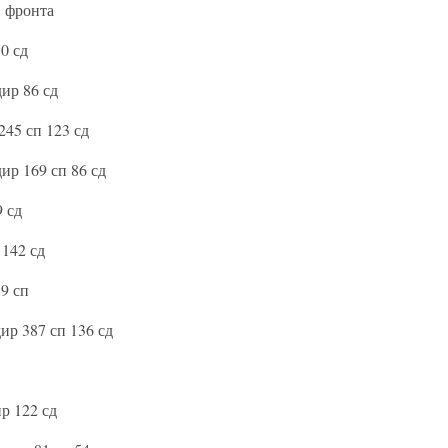
. фронта
0 сд
ир 86 сд
45 сп 123 сд
р 169 сп 86 сд
 сд
142 сд
9 сп
р 387 сп 136 сд
р 122 сд