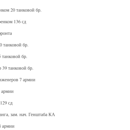
нком 20 танковой бр.
енком 136 сд
фронта
0 танковой бр.
 танковой бр.
 39 танковой бр.
нженеров 7 армии
3 армии
129 сд
нга, зам. нач. Генштаба КА
8 армии