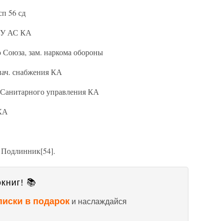
сп 56 сд
 ГУ АС КА
Союза, зам. наркома обороны
нач. снабжения КА
 Санитарного управления КА
 КА
. Подлинник[54].
книг! 📚
писки в подарок
и наслаждайся