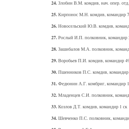
24.
Злобин В.М. комдив, нач. опер. отд
25.
Кирпонос М.Н. комдив, командир 7
26.
Новосельский Ю.В. комдив, команд
27.
Рослый И.П. полковник, командир 2
28.
Зашибалов М.А. полковник, команди
29.
Воробьев П.И. комдив, командир 49
30.
Пшенников П.С. комдив, командир 
31.
Федюнин А.Г. комбриг, командир 1
32.
Младенцев С.И. полковник, команди
33.
Козлов Д.Т. комдив, командир 1 ск
34.
Шевченко П.С. полковник, команди