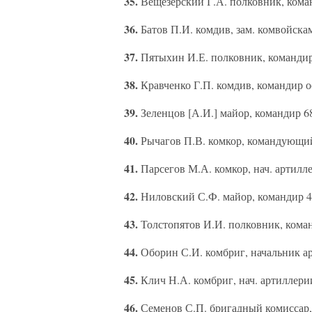
35.
Вещезерский Г.А. полковник, коман
36.
Батов П.И. комдив, зам. комвойск
37.
Пятыхин И.Е. полковник, командир
38.
Кравченко Г.П. комдив, командир 
39.
Зеленцов [А.И.] майор, командир 6
40.
Рычагов П.В. комкор, командующи
41.
Парсегов М.А. комкор, нач. артилл
42.
Ниловский С.Ф. майор, командир 4
43.
Толстопятов И.И. полковник, кома
44.
Оборин С.И. комбриг, начальник а
45.
Клич Н.А. комбриг, нач. артиллери
46.
Семенов С.П. бригадный комиссар,