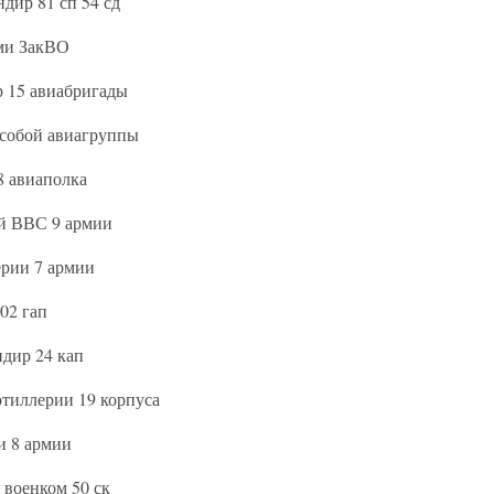
дир 81 сп 54 сд
ами ЗакВО
 15 авиабригады
особой авиагруппы
8 авиаполка
й ВВС 9 армии
ерии 7 армии
02 гап
ндир 24 кап
ртиллерии 19 корпуса
и 8 армии
 военком 50 ск