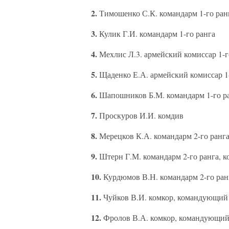
2.
Тимошенко С.К. командарм 1-го ран
3.
Кулик Г.И. командарм 1-го ранга
4.
Мехлис Л.3. армейский комиссар 1-г
5.
Щаденко Е.А. армейский комиссар 1
6.
Шапошников Б.М. командарм 1-го р
7.
Проскуров И.И. комдив
8.
Мерецков К.А. командарм 2-го ранг
9.
Штерн Г.М. командарм 2-го ранга, 
10.
Курдюмов В.Н. командарм 2-го ран
11.
Чуйков В.И. комкор, командующий
12.
Фролов В.А. комкор, командующий