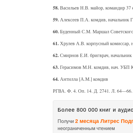
58.
Васильев Н.В. майор, командир 37 
59.
Алексеев П.А. комдив, начальник
60.
Буденный С.М. Маршал Советского 
61.
Хрулев А.В. корпусный комиссар, 
62.
Смирнов Е.И. бригврач, начальник
63.
Герасимов М.Н. комдив, нач. УБП
64.
Антилла [А.М.] комдив
РГВА. Ф. 4. Оп. 14. Д. 2741. Л. 64—66
Более 800 000 книг и аудио
2 месяца Литрес Под
Получи
неограниченным чтением