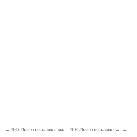
←
→
№68. Проект постановления ГВС о системе бронетанкового вооружения[330]
№70. Проект постановления ГВС о системе химического вооружения