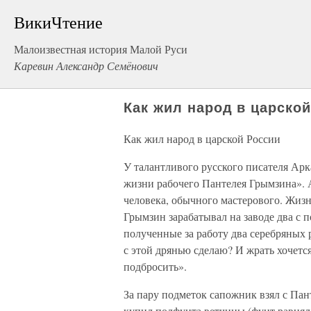
ВикиЧтение
Малоизвестная история Малой Руси
Каревин Александр Семёнович
Как жил народ в царско
Как жил народ в царской России
У талантливого русского писателя Арк
жизни рабочего Пантелея Грымзина». 
человека, обычного мастерового. Жиз
Грымзин зарабатывал на заводе два с 
полученные за работу два серебряных р
с этой дрянью сделаю? И жрать хочетс
подбросить».
За пару подметок сапожник взял с Пан
купил полфунта ветчины (фунт равнял