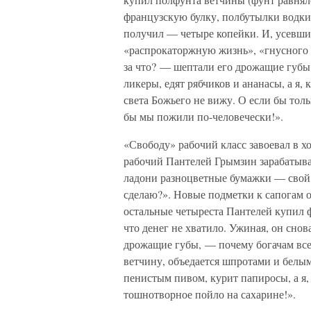
французскую булку, полбутылки водки,
получил — четыре копейки. И, усевши
«распрокаторжную жизнь», «гнусного х
за что? — шептали его дрожащие губы
ликеры, едят рябчиков и ананасы, а я,
света Божьего не вижу. О если бы тольк
бы мы пожили по-человечески!».
«Свободу» рабочий класс завоевал в х
рабочий Пантелей Грымзин зарабатывал
ладони разноцветные бумажки — свой д
сделаю?». Новые подметки к сапогам о
остальные четыреста Пантелей купил ф
что денег не хватило. Ужиная, он сно
дрожащие губы, — почему богачам все
ветчину, объедается шпротами и белым
пенистым пивом, курит папиросы, а я, 
тошнотворное пойло на сахарине!».