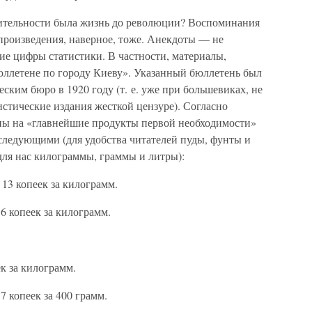
вительности была жизнь до революции? Воспоминания
произведения, наверное, тоже. Анекдоты — не
ие цифры статистики. В частности, материалы,
ллетене по городу Киеву». Указанный бюллетень был
ским бюро в 1920 году (т. е. уже при большевиках, не
истические издания жесткой цензуре). Согласно
ны на «главнейшие продукты первой необходимости»
следующими (для удобства читателей пуды, фунты и
для нас килограммы, граммы и литры):
 13 копеек за килограмм.
6 копеек за килограмм.
к за килограмм.
7 копеек за 400 грамм.