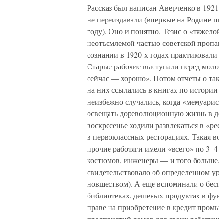
Рассказ был написан Аверченко в 1921
не переиздавали (впервые на Родине п
году). Оно и понятно. Тезис о «тяже
неотъемлемой частью советской пропаг
сознании в 1920-х годах практиковали
Старые рабочие выступали перед моло
сейчас — хорошо». Потом отчеты о та
на них ссылались в книгах по истории 
неизбежно случались, когда «мемуари
освещать дореволюционную жизнь в де
воскресенье ходили развлекаться в «р
в первоклассных ресторациях. Такая в
прочие работяги имели «всего» по 3–
костюмов, инженеры — и того больше. 
свидетельствовало об определенном ур
новшеством). А еще вспоминали о бесп
библиотеках, дешевых продуктах в фу
праве на приобретение в кредит пром
предприятий домов для своих работни