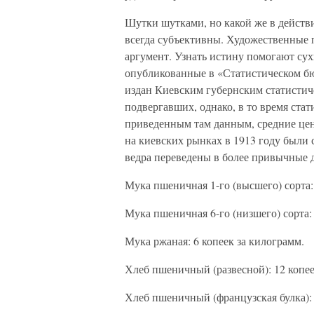
Шутки шутками, но какой же в дейст
всегда субъективны. Художественные 
аргумент. Узнать истину помогают сух
опубликованные в «Статистическом бю
издан Киевским губернским статистиче
подвергавших, однако, в то время стат
приведенным там данным, средние це
на киевских рынках в 1913 году были 
ведра переведены в более привычные 
Мука пшеничная 1-го (высшего) сорта:
Мука пшеничная 6-го (низшего) сорта: 
Мука ржаная: 6 копеек за килограмм.
Хлеб пшеничный (развесной): 12 копее
Хлеб пшеничный (французская булка): 