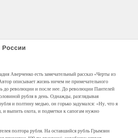
й России
адия Аверченко есть замечательный рассказ «Черты из
Автор описывает жизнь ничем не примечательного
нь до революции и после нее. До революции Пантелей
половиной рубля в день. Однажды, разглядывая
убля и полтину медью, он горько задумался: «Ну, что я
я, и выпить охота, и подметки к сапогам нужно
телея полтора рубля. На оставшийся рубль Грымзин
ся примерно 409-ти граммам), коробочку шпрот,