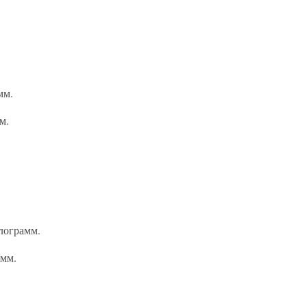
мм.
м.
лограмм.
амм.