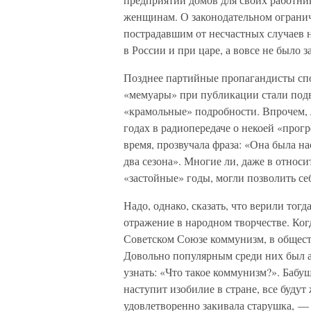
женщинам. О законодательном огранич
пострадавшим от несчастных случаев н
в России и при царе, а вовсе не было 
Позднее партийные пропагандисты спох
«мемуары» при публикации стали подв
«крамольные» подробности. Впрочем, л
годах в радиопередаче о некоей «прог
время, прозвучала фраза: «Она была н
два сезона». Многие ли, даже в отно
«застойные» годы, могли позволить себ
Надо, однако, сказать, что верили тогд
отражение в народном творчестве. Ког
Советском Союзе коммунизм, в обществ
Довольно популярным среди них был а
узнать: «Что такое коммунизм?». Бабу
наступит изобилие в стране, все будут 
удовлетворенно закивала старушка, — 