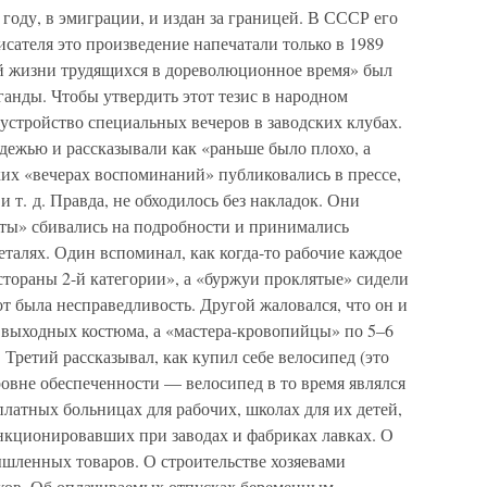
 году, в эмиграции, и издан за границей. В СССР его
исателя это произведение напечатали только в 1989
лой жизни трудящихся в дореволюционное время» был
анды. Чтобы утвердить этот тезис в народном
 устройство специальных вечеров в заводских клубах.
дежью и рассказывали как «раньше было плохо, а
ких «вечерах воспоминаний» публиковались в прессе,
и т. д. Правда, не обходилось без накладок. Они
сты» сбивались на подробности и принимались
талях. Один вспоминал, как когда-то рабочие каждое
естораны 2-й категории», а «буржуи проклятые» сидели
от была несправедливость. Другой жаловался, что он и
4 выходных костюма, а «мастера-кровопийцы» по 5–6
Третий рассказывал, как купил себе велосипед (это
овне обеспеченности — велосипед в то время являлся
латных больницах для рабочих, школах для их детей,
нкционировавших при заводах и фабриках лавках. О
ышленных товаров. О строительстве хозяевами
ков. Об оплачиваемых отпусках беременным