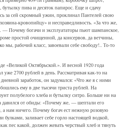
 бутылку пива и десяток папирос. Еще и сдачу
сь за сей скромный ужин, проклинал Пантелей свою
озяина-кровопийцу» и несправедливость. «За что же,
. — Почему богачи и эксплуататоры пьют шампанское,
 кроме простой очищенной, да консервов, да ветчины,
о мы, рабочий класс, завоевали себе свободу!.. То-то
оде «Великой Октябрьской.». И весной 1920 года
 уже 2700 рублей в день. Рассматривая как-то на
невной заработок, он задумался: «Что же я с ними
бошлись ему в две тысячи триста рублей. На
унт полубелого хлеба и бутылку ситро. Больше ни на
ва давился от обиды: «Почему же, — шептали его
, а нам ничего. Почему богач ест нежную розовую
и булками, заливает себе горло настоящей водкой,
как пес какой, должен жевать черствый хлеб и тянуть