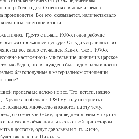
ении рабочего дня. О пенсиях, выплачиваемых
а производстве. Все это, оказывается, наличествовало
завоеванием советской власти.
ватились. Где-то с начала 1930-х годов рабочие
ергаться строжайшей цензуре. Оттуда устранялись все
япсусы все равно случались. Как-то, уже в 1970-х
рессивно настроенной» учительнице, жившей в царское
астолько бедна, что вынуждена была одно пальто носить
сительно благополучные в материальном отношении
е такое?
ашней пропаганде далеко не все. Что, кстати, нашло
да Хрущев пообещал к 1980-му году построить в
е появилось множество анекдотов на эту тему.
некдот о сельской бабке, пришедшей в райком партии
шке популярно объяснили, что это строй при котором
жить в достатке, будут довольны и т. п. «Ясно, —
будет так, как при Николае».