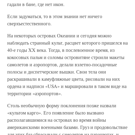
гадали в бане, где нет икон.
Если задуматься, то в этом знании нет ничего
сверхъестественного.
На некоторых островах Океании и сегодня можно
наблюдать странный культ, расцвет которого пришелся на
40-е годы XX века. Тогда, в послевоенное время, из
кокосовых пальм и соломы островитяне строили макеты
самолетов и аэропортов, делали взлетно-посадочные
полосы и диспетчерские вышки. Свои тела они
раскрашивали в камуфляжные цвета, рисовали на них
ордена и надписи «USA» и маршировали в таком виде на
территории «аэропортов».
Столь необычную форму поклонения позже назвали
«культом карго». Его появление было вызвано
располагавшимися на островах во время войны
американскими военными базами. Груз и продовольствие
для этих баз сбрасывали с самолетов на парашютах, и