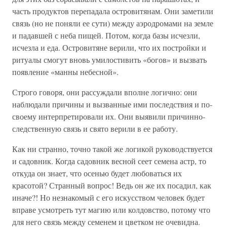
часть продуктов перепадала островитянам. Они заметили
связь (но не поняли ее сути) между аэродромами на земле
и падавшей с неба пищей. Потом, когда базы исчезли,
исчезла и еда. Островитяне верили, что их постройки и
ритуалы смогут вновь умилостивить «богов» и вызвать
появление «манны небесной».
Строго говоря, они рассуждали вполне логично: они
наблюдали причины и вызванные ими последствия и по-
своему интерпретировали их. Они выявили причинно-
следственную связь и свято верили в ее работу.
Как ни странно, точно такой же логикой руководствуется
и садовник. Когда садовник весной сеет семена астр, то
откуда он знает, что осенью будет любоваться их
красотой? Странный вопрос! Ведь он же их посадил, как
иначе?! Но незнакомый с его искусством человек будет
вправе усмотреть тут магию или колдовство, потому что
для него связь между семенем и цветком не очевидна.