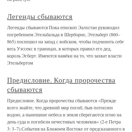
Легенды сбываются
Легенды сбываются Пока епископ Эалхстан руководил
погребением Этельбальда в Шерборне, Этельберт (860–
865) поспешил на запад с войском, чтобы подчинить себе
весь Уэссекс в границах, в которых правил его дед,
король Эгберт. Имеются намёки на то, что захват власти
Этельбертом
Предисловие. Когда пророчества
сбываются
Предисловие. Когда пророчества сбываются «Прежде
всего знайте, что древний мир погиб, быв потоплен
водою, а нынешние небеса и земля сберегаются огню на
день суда и погибели нечестивых человеков» (2-е Петра
3: 3–7).События на Ближнем Востоке от предсказанного в