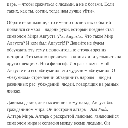
царь, – чтобы сражаться с людьми, а не с богами. Если
таких, как ты, сотни, тогда нам лучше уйти».
Обратите внимание, что именно после этих событий
появился символ – ладонь руки, который позднее стал
символом Мира Августа
(Pax Augusta).
Что такое Мир
Августа? И кем был Август[5]? Давайте не будем
обсуждать эту тему исключительно с точки зрения
истории. Это можно прочитать в книгах или услышать на
других лекциях. Но я философ. И я расскажу вам об
Августе и о его «безумии», его чудесном «безумии». О
«безумном» стремлении объединить народы – людей
различных рас, убеждений, людей, говорящих на разных
языках.
Давным-давно, две тысячи лет тому назад, Август был
гражданином мира. Он построил алтарь –
Ага Pads,
Алтарь Мира. Алтарь с раскрытой ладонью, являющейся
символом мира и согласия между всеми людьми. Он