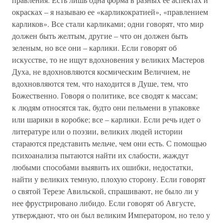
окрасках – я называю ее «карликократией», «правлением
карликов». Все стали карликами; одни говорят, что мир
должен быть желтым, другие – что он должен быть
зеленым, но все они – карлики. Если говорят об
искусстве, то не ищут вдохновения у великих Мастеров
Духа, не вдохновляются космическим Величием, не
вдохновляются тем, что находится в Душе, тем, что
Божественно. Говоря о политике, все сводят к массам;
к людям относятся так, будто они пельмени в упаковке
или шарики в коробке; все – карлики. Если речь идет о
литературе или о поэзии, великих людей истории
стараются представить мельче, чем они есть. С помощью
психоанализа пытаются найти их слабости, жаждут
любыми способами выявить их ошибки, недостатки,
найти у великих темную, плохую сторону. Если говорят
о святой Терезе Авильской, спрашивают, не было ли у
нее фрустрировано либидо. Если говорят об Августе,
утверждают, что он был великим Императором, но тело у