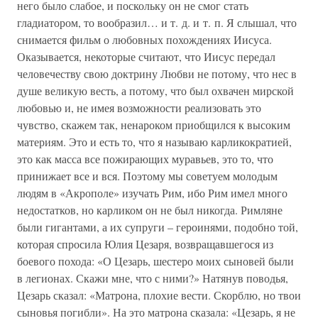
него было слабое, и поскольку он не смог стать
гладиатором, то вообразил… и т. д. и т. п. Я слышал, что
снимается фильм о любовных похождениях Иисуса.
Оказывается, некоторые считают, что Иисус передал
человечеству свою доктрину Любви не потому, что нес в
душе великую весть, а потому, что был охвачен мирской
любовью и, не имея возможности реализовать это
чувство, скажем так, ненароком приобщился к высоким
материям. Это и есть то, что я называю карликократией,
это как масса все пожирающих муравьев, это то, что
принижает все и вся. Поэтому мы советуем молодым
людям в «Акрополе» изучать Рим, ибо Рим имел много
недостатков, но карликом он не был никогда. Римляне
были гигантами, а их супруги – героинями, подобно той,
которая спросила Юлия Цезаря, возвращавшегося из
боевого похода: «О Цезарь, шестеро моих сыновей были
в легионах. Скажи мне, что с ними?» Натянув поводья,
Цезарь сказал: «Матрона, плохие вести. Скорблю, но твои
сыновья погибли». На это матрона сказала: «Цезарь, я не