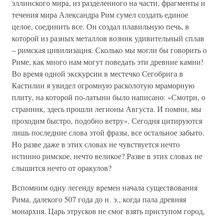
эллинского мира, из разделенного на части, фрагменты и
течения мира Александра Рим сумел создать единое
целое, соединить все. Он создал плавильную печь, в
которой из разных металлов возник удивительный сплав
– римская цивилизация. Сколько мы могли бы говорить о
Риме, как много нам могут поведать эти древние камни!
Во время одной экскурсии в местечко Сегобрига в
Кастилии я увидел огромную расколотую мраморную
плиту, на которой по-латыни было написано: «Смотри, о
странник, здесь прошли легионы Августа. И помни, мы
проходим быстро, подобно ветру». Сегодня цитируются
лишь последние слова этой фразы, все остальное забыто.
Но разве даже в этих словах не чувствуется нечто
истинно римское, нечто великое? Разве в этих словах не
слышится нечто от оракулов?
Вспомним одну легенду времен начала существования
Рима, далекого 507 года до н. э., когда пала древняя
монархия. Царь этрусков не смог взять приступом город,