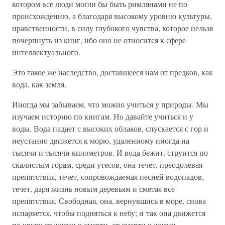
котором все люди могли бы быть римлянами не по
происхождению, а благодаря высокому уровню культуры,
нравственности, в силу глубокого чувства, которое нельзя
почерпнуть из книг, ибо оно не относится к сфере
интеллектуального.
Это такое же наследство, доставшееся нам от предков, как
вода, как земля.
Иногда мы забываем, что можно учиться у природы. Мы
изучаем историю по книгам. Но давайте учиться и у
воды. Вода падает с высоких облаков, спускается с гор и
неустанно движется к морю, удаленному иногда на
тысячи и тысячи километров. И вода бежит, струится по
скалистым горам, среди утесов, она течет, преодолевая
препятствия, течет, сопровождаемая песней водопадов,
течет, даря жизнь новым деревьям и сметая все
препятствия. Свободная, она, вернувшись в море, снова
испаряется, чтобы подняться к небу; и так она движется
по кругу от жизни к смерти, от смерти к жизни.