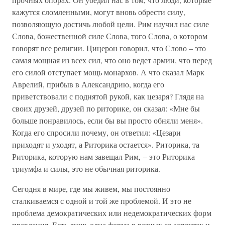
кажутся сломленными, могут вновь обрести силу,
позволяющую достичь любой цели. Рим научил нас силе
Слова, божественной силе Слова, того Слова, о котором
говорят все религии. Цицерон говорил, что Слово – это
самая мощная из всех сил, что оно ведет армии, что перед
его силой отступает мощь монархов. А что сказал Марк
Аврелий, прибыв в Александрию, когда его
приветствовали с поднятой рукой, как цезаря? Глядя на
своих друзей, друзей по риторике, он сказал: «Мне бы
больше понравилось, если бы вы просто обняли меня».
Когда его спросили почему, он ответил: «Цезари
приходят и уходят, а Риторика остается». Риторика, та
Риторика, которую нам завещал Рим, – это Риторика
триумфа и силы, это не обычная риторика.
Сегодня в мире, где мы живем, мы постоянно
сталкиваемся с одной и той же проблемой. И это не
проблема демократических или недемократических форм
правления. Есть лишь одна форма в разных ее аспектах и