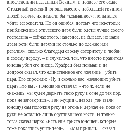
впоследствии названный Вечным, и подверг его осаде.
Отважный римский юноша вместе с небольшой группой
людей (сейчас их назвали бы «коммандос») попытался
убить завоевателя. Но он ошибся, потому что некоторые
приближенные этрусского царя были одеты лучше своего
господина – сейчас этого, наверное, не бывает, но цари
древности были царями не столько по одежде или
регалиям, сколько благодаря своему авторитету и любви
к своему народу, – и случилось так, что вместо правителя
юноша убил его писца. Храбрец был пойман и на
допросе сказал, что единственное его желание – убить
царя. Его спросили: «Ну и сколько вас, желающих убить
царя? Кто вы?» Юноша не отвечал. «Что ж, если не
скажешь, мы будем держать твою руку в огне до тех пор,
пока не заговоришь». Гай Муций Сцевола (так звали
юношу) сам положил руку на огонь и держал ее, пока от
руки не остались лишь обуглившиеся кости. И только
тогда сказал царю: «Есть еще триста юношей, которые
тоже поклялись убить тебя». – «Мы пришли, – сказал