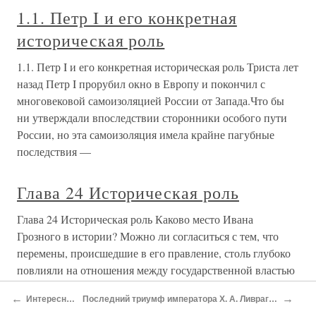
1.1. Петр I и его конкретная
историческая роль
1.1. Петр I и его конкретная историческая роль Триста лет
назад Петр I прорубил окно в Европу и покончил с
многовековой самоизоляцией России от Запада.Что бы
ни утверждали впоследствии сторонники особого пути
России, но эта самоизоляция имела крайне пагубные
последствия —
Глава 24 Историческая роль
Глава 24 Историческая роль Каково место Ивана
Грозного в истории? Можно ли согласиться с тем, что
перемены, происшедшие в его правление, столь глубоко
повлияли на отношения между государственной властью
и дворянством, что определили «на долгие времена и
←
→
Интересные факты
Последний триумф императора X. А. Ливрага, основатель «Нового Акрополя»
характер русской