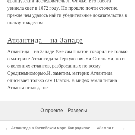
французский исследователь Л. Фижье. Его работа
увидела свет в 1872 году. Но прошло почти столетие,
прежде чем удалось найти убедительные доказательства в
пользу тождества
Атлантида – на Западе
Атлантида – на Западе Уже сам Платон говорил не только
о материке Атлантида за Геркулесовыми Столпами, но и
о колониях атлантов, разбросанных по всему
Средиземноморью.И, заметим, материк Атлантида
описывает только сам Платон. В мифах земля титана
Атланта никогда не
О проекте
Разделы
←
→
Атлантида в Каспийском море. Как родилась и погибла прародина земной цивилизации Андрей Леонов, кандидат технических наук
«Земля творения» на Мангышлаке