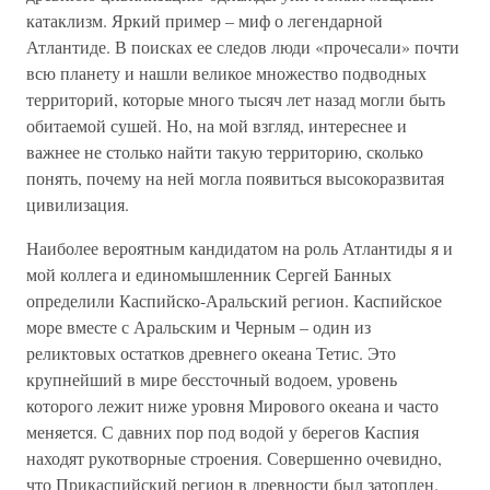
катаклизм. Яркий пример – миф о легендарной
Атлантиде. В поисках ее следов люди «прочесали» почти
всю планету и нашли великое множество подводных
территорий, которые много тысяч лет назад могли быть
обитаемой сушей. Но, на мой взгляд, интереснее и
важнее не столько найти такую территорию, сколько
понять, почему на ней могла появиться высокоразвитая
цивилизация.
Наиболее вероятным кандидатом на роль Атлантиды я и
мой коллега и единомышленник Сергей Банных
определили Каспийско-Аральский регион. Каспийское
море вместе с Аральским и Черным – один из
реликтовых остатков древнего океана Тетис. Это
крупнейший в мире бессточный водоем, уровень
которого лежит ниже уровня Мирового океана и часто
меняется. С давних пор под водой у берегов Каспия
находят рукотворные строения. Совершенно очевидно,
что Прикаспийский регион в древности был затоплен.