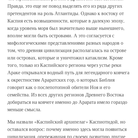
Правда, это еще не повод выделять его из ряда других
претендентов на роль Атлантиды. Однако к востоку от
Каспия есть возвышенности, которые в далекую эпоху,
когда уровень моря был значительно выше нынешнего,
вполне могли быть островами. А это согласуется с
мифологическими представлениями разных народов о
том, что древняя цивилизация располагалась на острове
или островах, которые и уничтожил катаклизм. Кроме
того, только из Каспийского региона через устье реки
Араке открывался водный путь для легендарного ковчега
к окрестностям Араратских гор, о которых Библия
говорит как о послепотопной обители Ноя и его
семейства. Из всех других регионов Древнего Востока
добираться на ковчеге именно до Арарата имело гораздо
меньше смысла.
Мы назвали «Каспийский архипелаг» Каспиотидой, но
оставался вопрос: почему именно здесь могла появиться
цивилизация, опережавшая по своему развитию другие