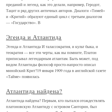
преданий и легенд, как это делали, например, Геродот,
Тацит и ряд других античных авторов. Диалоги «Тимей»
и «Критий» образуют единый цикл с третьим диалогом
— «Государство». В
Эгеида и Атлантида
Эгеида и Атлантида И талассократия, и культ быка, и
теократия — все эти черты, как вы помните, Платон
приписывал легендарным атлантам. Быть может, под
видом Атлантиды философ просто-напросто описал
минойский Крит?19 января 1909 года в английской газете
«Тайме» появилась
Атлантида найдена?
Атлантида найдена? Первым, кто пытался отождествлять
платоновскую Атлантиду с островом Санторин, был