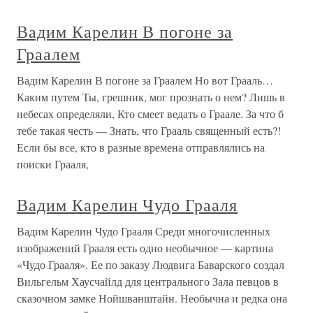
Вадим Карелин В погоне за
Граалем
Вадим Карелин В погоне за Граалем Но вот Грааль…
Каким путем Ты, грешник, мог прознать о нем? Лишь в
небесах определяли, Кто смеет ведать о Граале. За что б
тебе такая честь — Знать, что Грааль священный есть?!
Если бы все, кто в разные времена отправлялись на
поиски Грааля,
Вадим Карелин Чудо Грааля
Вадим Карелин Чудо Грааля Среди многочисленных
изображений Грааля есть одно необычное — картина
«Чудо Грааля». Ее по заказу Людвига Баварского создал
Вильгельм Хаусчайлд для центрального Зала певцов в
сказочном замке Нойшванштайн. Необычна и редка она