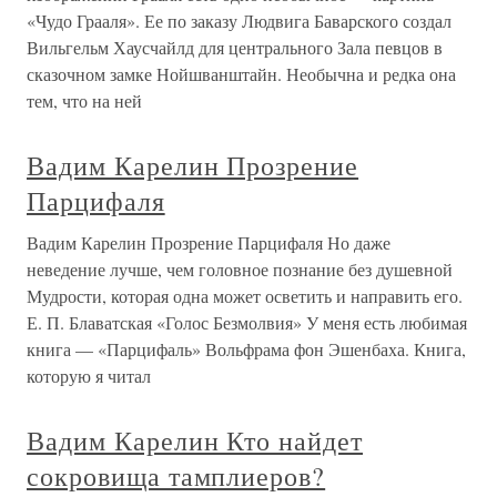
«Чудо Грааля». Ее по заказу Людвига Баварского создал
Вильгельм Хаусчайлд для центрального Зала певцов в
сказочном замке Нойшванштайн. Необычна и редка она
тем, что на ней
Вадим Карелин Прозрение
Парцифаля
Вадим Карелин Прозрение Парцифаля Но даже
неведение лучше, чем головное познание без душевной
Мудрости, которая одна может осветить и направить его.
Е. П. Блаватская «Голос Безмолвия» У меня есть любимая
книга — «Парцифаль» Вольфрама фон Эшенбаха. Книга,
которую я читал
Вадим Карелин Кто найдет
сокровища тамплиеров?