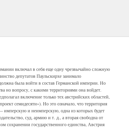
рмании включал в себя еще одну чрезвычайно сложную
инство депутатов Паульскирхе занимало
олжна была войти в состав Германской империи. Но
ва но вопросу, с какими территориями она войдет.
дполагал включение только тех австрийских областей,
роект семидесяти»). Но это означало, что территория
 — имперскую и неимперскую, одна из которых будет
ательство, суд, армию и т. д., а вторая свободна от
ьном сохранении государственного единства, Австрия