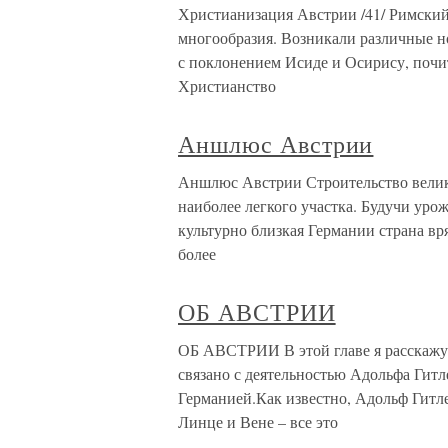
Христианизация Австрии /41/ Римский
многообразия. Возникали различные н
с поклонением Исиде и Осирису, поч
Христианство
Аншлюс Австрии
Аншлюс Австрии Строительство велико
наиболее легкого участка. Будучи уро
культурно близкая Германии страна вр
более
ОБ АВСТРИИ
ОБ АВСТРИИ В этой главе я расскажу 
связано с деятельностью Адольфа Гит
Германией.Как известно, Адольф Гитле
Линце и Вене – все это