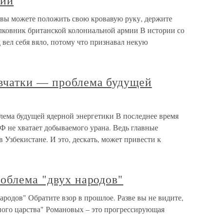
рии
о вы можете положить свою кровавую руку, держите
лковник британской колониальной армии В истории со
вел себя вяло, потому что признавал некую
вчатки — проблема будущей
ема будущей ядерной энергетики В последнее время
РФ не хватает добываемого урана. Ведь главные
 Узбекистане. И это, дескать, может привести к
облема "двух народов"
ародов" Обратите взор в прошлое. Разве вы не видите,
вного царства" Романовых – это прогрессирующая