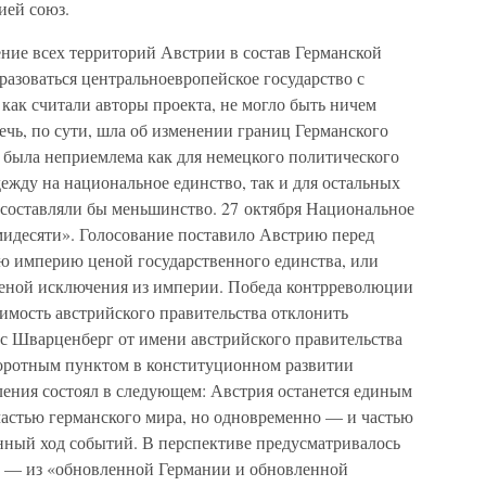
ией союз.
ние всех территорий Австрии в состав Германской
разоваться центральноевропейское государство с
 как считали авторы проекта, не могло быть ничем
Речь, по сути, шла об изменении границ Германского
я была неприемлема как для немецкого политического
ежду на национальное единство, так и для остальных
 составляли бы меньшинство. 27 октября Национальное
мидесяти». Голосование поставило Австрию перед
ую империю ценой государственного единства, или
ценой исключения из империи. Победа контрреволюции
имость австрийского правительства отклонить
с Шварценберг от имени австрийского правительства
оворотным пунктом в конституционном развитии
ения состоял в следующем: Австрия останется единым
частью германского мира, но одновременно — и частью
енный ход событий. В перспективе предусматривалось
— из «обновленной Германии и обновленной