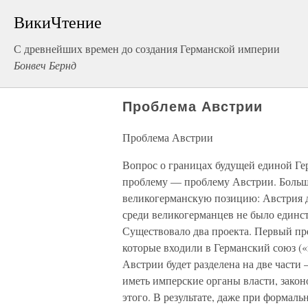
ВикиЧтение
С древнейших времен до создания Германской империи
Бонвеч Бернд
Проблема Австрии
Проблема Австрии
Вопрос о границах будущей единой Ге
проблему — проблему Австрии. Больш
великогерманскую позицию: Австрия д
среди великогерманцев не было единст
Существовало два проекта. Первый пре
которые входили в Германский союз («п
Австрии будет разделена на две части
иметь имперские органы власти, законод
этого. В результате, даже при формал