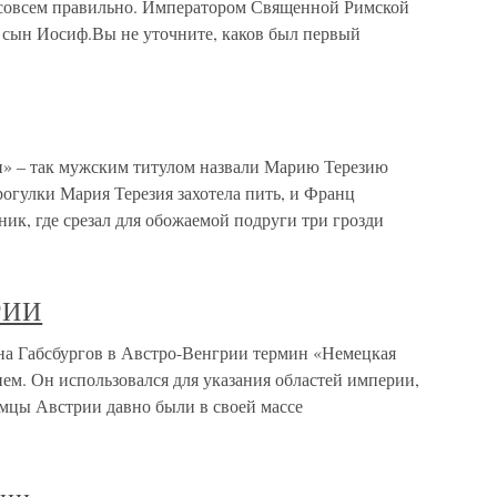
 совсем правильно. Императором Священной Римской
е сын Иосиф.Вы не уточните, каков был первый
и» – так мужским титулом назвали Марию Терезию
огулки Мария Терезия захотела пить, и Франц
ник, где срезал для обожаемой подруги три грозди
РИИ
абсбургов в Австро-Венгрии термин «Немецкая
м. Он использовался для указания областей империи,
мцы Австрии давно были в своей массе