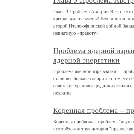
Глава 3 Проблема Авст
Глава 3 Проблема Австрии Все, на чт
крепко, джентльмены! Веллингтон, по
второй Итало-эфиопской войной Запад 
невнятную «правоту»
Проблема ядерной взры
ядерной энергетики
Проблема ядерной взрывчатки — пробл
стали все больше говорить о том, что 
советские урановые рудники остались в
нехватке
Коренная проблема – пр
Коренная проблема – проблема "двух н
что трёхсотлетняя история "правосла