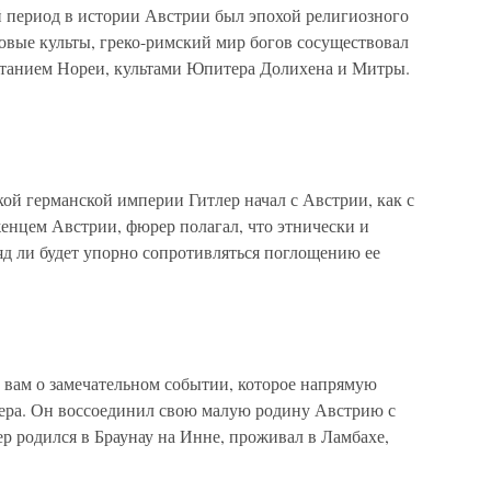
 период в истории Австрии был эпохой религиозного
овые культы, греко-римский мир богов сосуществовал
итанием Нореи, культами Юпитера Долихена и Митры.
й германской империи Гитлер начал с Австрии, как с
женцем Австрии, фюрер полагал, что этнически и
яд ли будет упорно сопротивляться поглощению ее
вам о замечательном событии, которое напрямую
лера. Он воссоединил свою малую родину Австрию с
р родился в Браунау на Инне, проживал в Ламбахе,