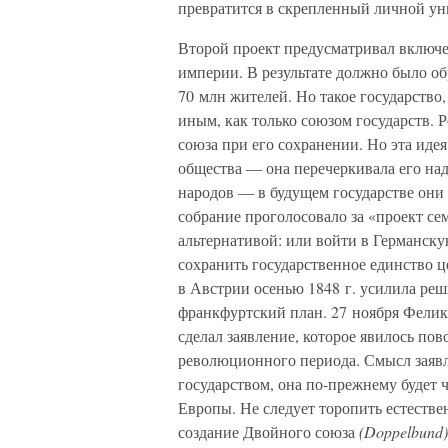
превратится в скрепленный личной ун
Второй проект предусматривал включе
империи. В результате должно было об
70 млн жителей. Но такое государство,
иным, как только союзом государств. 
союза при его сохранении. Но эта иде
общества — она перечеркивала его над
народов — в будущем государстве они
собрание проголосовало за «проект се
альтернативой: или войти в Германск
сохранить государственное единство 
в Австрии осенью 1848 г. усилила реш
франкфуртский план. 27 ноября Фелик
сделал заявление, которое явилось п
революционного периода. Смысл заявл
государством, она по-прежнему будет 
Европы. Не следует торопить естеств
создание Двойного союза
(Doppelbund)