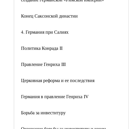
Конец Саксонской династии
4. Германия при Салиях
Политика Конрада II
Правление Генриха III
Церковная реформа и ее последствия
Германия в правление Генриха IV
Борьба за инвеституру
Окончание борьбы за инвеституру и конец