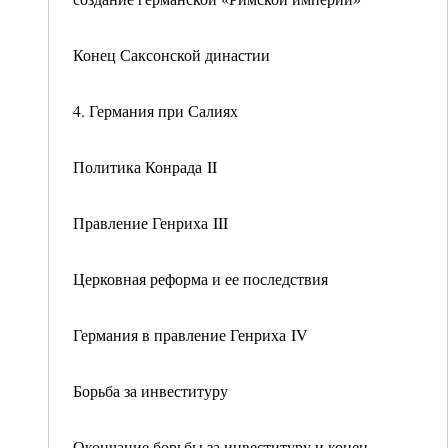
Конец Саксонской династии
4. Германия при Салиях
Политика Конрада II
Правление Генриха III
Церковная реформа и ее последствия
Германия в правление Генриха IV
Борьба за инвеституру
Окончание борьбы за инвеституру и конец