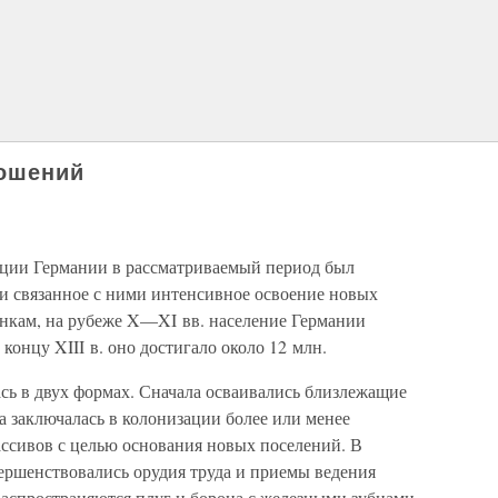
ошений
ции Германии в рассматриваемый период был
и связанное с ними интенсивное освоение новых
енкам, на рубеже X—XI вв. население Германии
 концу XIII в. оно достигало около 12 млн.
сь в двух формах. Сначала осваивались близлежащие
 заключалась в колонизации более или менее
ссивов с целью основания новых поселений. В
ершенствовались орудия труда и приемы ведения
 распространяются плуг и борона с железными зубцами,