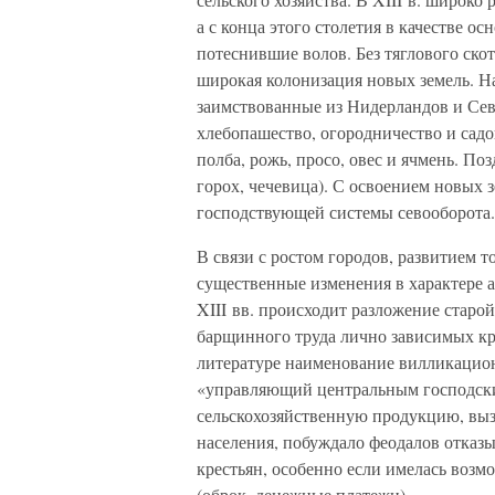
а с конца этого столетия в качестве о
потеснившие волов. Без тяглового ск
широкая колонизация новых земель. Н
заимствованные из Нидерландов и Се
хлебопашество, огородничество и сад
полба, рожь, просо, овес и ячмень. По
горох, чечевица). С освоением новых 
господствующей системы севооборота.
В связи с ростом городов, развитием
существенные изменения в характере 
XIII вв. происходит разложение старо
барщинного труда лично зависимых кр
литературе наименование вилликацио
«управляющий центральным господск
сельскохозяйственную продукцию, выз
населения, побуждало феодалов отказ
крестьян, особенно если имелась возм
(оброк, денежные платежи).