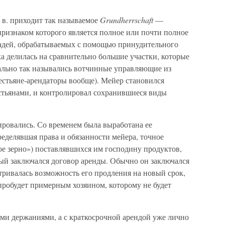
 в. приходит так называемое
Grundherrschaft
—
ризнаком которого является полное или почти полное
щадей, обрабатываемых с помощью принудительного
ка делилась на сравнительно большие участки, которые
чально так назывались вотчинные управляющие из
рестьяне-арендаторы вообще). Мейер становился
стьянами, и контролировал сохранившиеся виды
ировались. Со временем была выработана ее
ределявшая права и обязанности мейера, точное
тое зерно») поставлявшихся им господину продуктов,
орый заключался договор аренды. Обычно он заключался
атривалась возможность его продления на новый срок,
 пробудет примерным хозяином, которому не будет
ыми держаниями, а с краткосрочной арендой уже лично