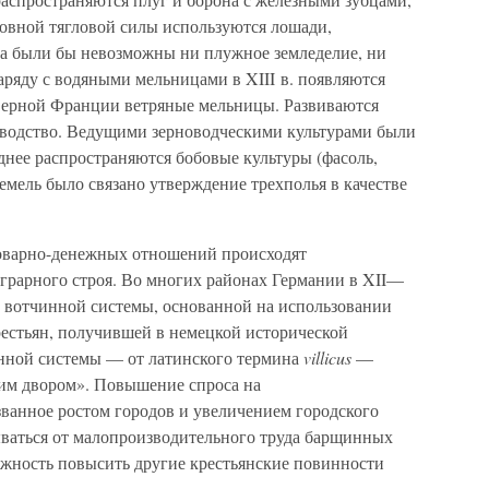
сновной тягловой силы используются лошади,
ота были бы невозможны ни плужное земледелие, ни
аряду с водяными мельницами в XIII в. появляются
верной Франции ветряные мельницы. Развиваются
оводство. Ведущими зерноводческими культурами были
зднее распространяются бобовые культуры (фасоль,
земель было связано утверждение трехполья в качестве
 товарно-денежных отношений происходят
аграрного строя. Во многих районах Германии в XII—
й вотчинной системы, основанной на использовании
естьян, получившей в немецкой исторической
нной системы — от латинского термина
villicus
—
им двором». Повышение спроса на
ванное ростом городов и увеличением городского
ываться от малопроизводительного труда барщинных
ожность повысить другие крестьянские повинности