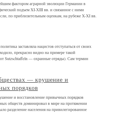
йшим фактором аграрной эволюции Германии в
ческий подъем XI-XIII вв. и связанное с ними
сли, по приблизительным оценкам, на рубеже X-XI вв.
литика заставляла нацистов отступаться от своих
ходило, прекрасно видно на примере такой
от Sutzschtaffeln — охранные отряды). Сам термин
обществах — крушение и
ных порядков
рушение и восстановление привычных порядков
рных обществ доминировал в мире на протяжении
было разделение населения на привилегированное