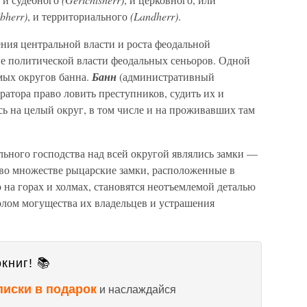
ibherr)
, и территориального
(Landherr)
.
ния центральной власти и роста феодальной
е политической власти феодальных сеньоров. Одной
емых округов банна.
Банн
(административный
атора право ловить преступников, судить их и
сь на целый округ, в том числе и на проживавших там
ьного господства над всей округой являлись замки —
 во множестве рыцарские замки, расположенные в
на горах и холмах, становятся неотъемлемой деталью
олом могущества их владельцев и устрашения
книг! 📚
писки в подарок
и наслаждайся