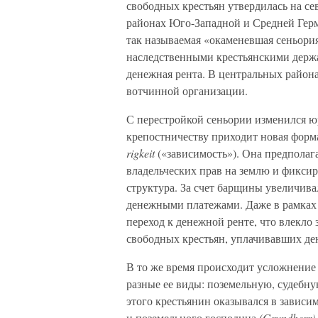
свободных крестьян утвердилась на се
районах Юго-Западной и Средней Герм
так называемая «окаменевшая сеньория
наследственными крестьянскими держа
денежная рента. В центральных район
вотчинной организации.
С перестройкой сеньории изменился ю
крепостничеству приходит новая форм
rigkeit
(«зависимость»). Она предполаг
владельческих прав на землю и фикси
структура. За счет барщины увеличива
денежными платежами. Даже в рамках
переход к денежной ренте, что влекло
свободных крестьян, уплачивавших д
В то же время происходит усложнение
разные ее виды: поземельную, судебн
этого крестьянин оказывался в зависи
и поземельного господина
(Grundherr)