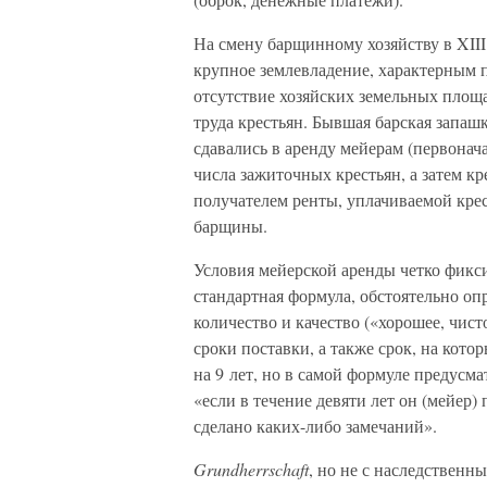
На смену барщинному хозяйству в XIII
крупное землевладение, характерным п
отсутствие хозяйских земельных пло
труда крестьян. Бывшая барская запаш
сдавались в аренду мейерам (первона
числа зажиточных крестьян, а затем к
получателем ренты, уплачиваемой кре
барщины.
Условия мейерской аренды четко фикс
стандартная формула, обстоятельно оп
количество и качество («хорошее, чис
сроки поставки, а также срок, на кот
на 9 лет, но в самой формуле предусм
«если в течение девяти лет он (мейер)
сделано каких-либо замечаний».
Grundherrschaft
, но не с наследственн