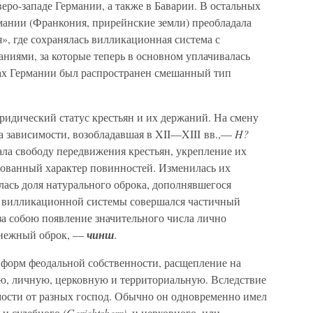
веро-западе Германии, а также в Баварии. В остальных
ании (Франкония, прирейнские земли) преобладала
», где сохранялась вилликационная система с
ниями, за которые теперь в основном уплачивалась
ах Германии был распространен смешанный тип
ридический статус крестьян и их держаний. На смену
а зависимости, возобладавшая в XII—XIII вв.,—
H?
ала свободу передвижения крестьян, укрепление их
рованный характер повинностей. Изменилась их
лась доля натурального оброка, дополнявшегося
 вилликационной системы совершался частичный
 за собою появление значительного числа лично
енежный оброк, —
чинш
.
 форм феодальной собственности, расщепление на
ую, личную, церковную и территориальную. Вследствие
мости от разных господ. Обычно он одновременно имел
, и судебного
(Gerichtsherr)
, и церковного, или