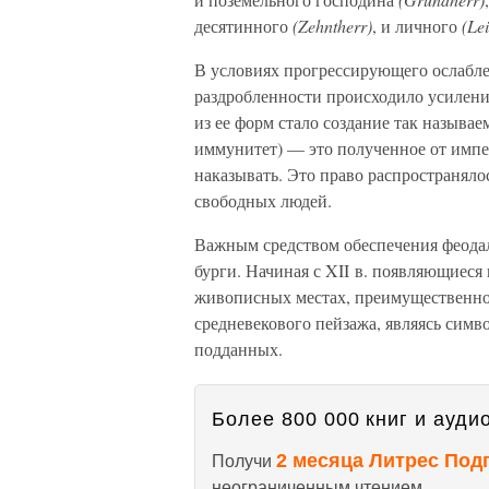
десятинного
(Zehntherr)
, и личного
(Le
В условиях прогрессирующего ослабле
раздробленности происходило усилени
из ее форм стало создание так называ
иммунитет) — это полученное от импер
наказывать. Это право распространяло
свободных людей.
Важным средством обеспечения феодал
бурги. Начиная с XII в. появляющиеся
живописных местах, преимущественно 
средневекового пейзажа, являясь симв
подданных.
Более 800 000 книг и аудио
2 месяца Литрес Под
Получи
неограниченным чтением