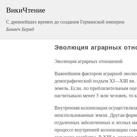
ВикиЧтение
С древнейших времен до создания Германской империи
Бонвеч Бернд
Эволюция аграрных отн
Эволюция аграрных отношений
Важнейшим фактором аграрной эволю
демографический подъем XI—XIII вв. 
земель. Если, по приблизительным оц
насчитывало менее 5 млн человек, то к
Внутренняя колонизация осуществляла
неиспользованные земли. Другая форма
отдаленных заболоченных и лесных ма
процессе внутренней колонизации сов
сельского хозяйства. В XIII в. широко