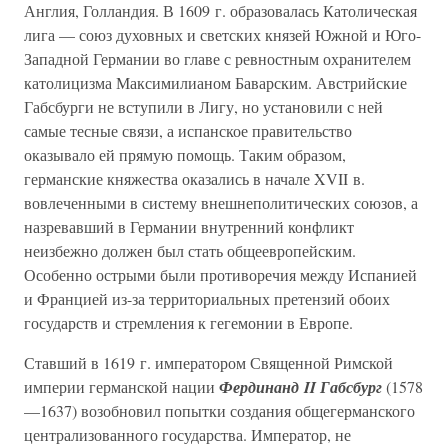
Англия, Голландия. В 1609 г. образовалась Католическая
лига — союз духовных и светских князей Южной и Юго-
Западной Германии во главе с ревностным охранителем
католицизма Максимилианом Баварским. Австрийские
Габсбурги не вступили в Лигу, но установили с ней
самые тесные связи, а испанское правительство
оказывало ей прямую помощь. Таким образом,
германские княжества оказались в начале XVII в.
вовлеченными в систему внешнеполитических союзов, а
назревавший в Германии внутренний конфликт
неизбежно должен был стать общеевропейским.
Особенно острыми были противоречия между Испанией
и Францией из-за территориальных претензий обоих
государств и стремления к гегемонии в Европе.
Ставший в 1619 г. императором Священной Римской
империи германской нации
Фердинанд II Габсбург
(1578
—1637) возобновил попытки создания общегерманского
централизованного государства. Император, не