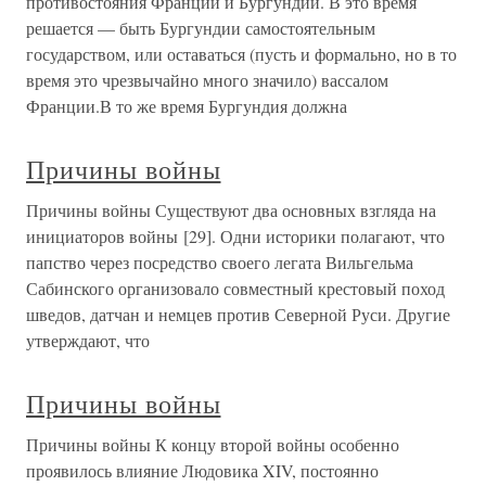
противостояния Франции и Бургундии. В это время
решается — быть Бургундии самостоятельным
государством, или оставаться (пусть и формально, но в то
время это чрезвычайно много значило) вассалом
Франции.В то же время Бургундия должна
Причины войны
Причины войны Существуют два основных взгляда на
инициаторов войны [29]. Одни историки полагают, что
папство через посредство своего легата Вильгельма
Сабинского организовало совместный крестовый поход
шведов, датчан и немцев против Северной Руси. Другие
утверждают, что
Причины войны
Причины войны К концу второй войны особенно
проявилось влияние Людовика XIV, постоянно