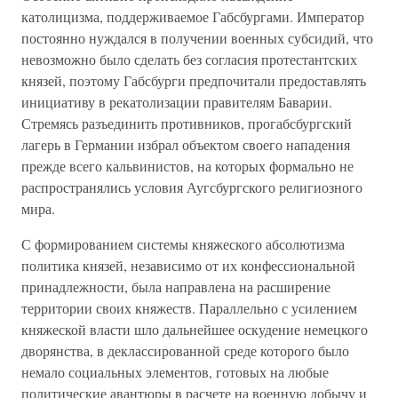
католицизма, поддерживаемое Габсбургами. Император
постоянно нуждался в получении военных субсидий, что
невозможно было сделать без согласия протестантских
князей, поэтому Габсбурги предпочитали предоставлять
инициативу в рекатолизации правителям Баварии.
Стремясь разъединить противников, прогабсбургский
лагерь в Германии избрал объектом своего нападения
прежде всего кальвинистов, на которых формально не
распространялись условия Аугсбургского религиозного
мира.
С формированием системы княжеского абсолютизма
политика князей, независимо от их конфессиональной
принадлежности, была направлена на расширение
территории своих княжеств. Параллельно с усилением
княжеской власти шло дальнейшее оскудение немецкого
дворянства, в деклассированной среде которого было
немало социальных элементов, готовых на любые
политические авантюры в расчете на военную добычу и