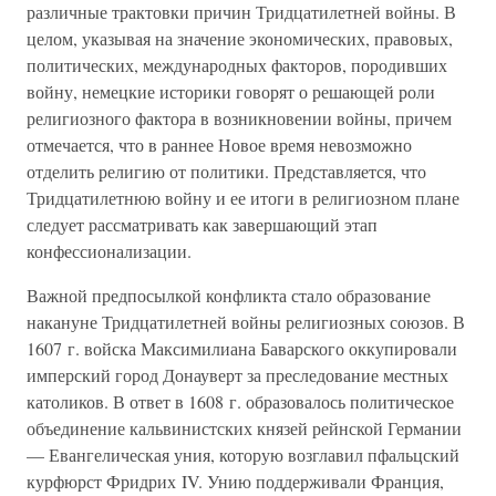
различные трактовки причин Тридцатилетней войны. В
целом, указывая на значение экономических, правовых,
политических, международных факторов, породивших
войну, немецкие историки говорят о решающей роли
религиозного фактора в возникновении войны, причем
отмечается, что в раннее Новое время невозможно
отделить религию от политики. Представляется, что
Тридцатилетнюю войну и ее итоги в религиозном плане
следует рассматривать как завершающий этап
конфессионализации.
Важной предпосылкой конфликта стало образование
накануне Тридцатилетней войны религиозных союзов. В
1607 г. войска Максимилиана Баварского оккупировали
имперский город Донауверт за преследование местных
католиков. В ответ в 1608 г. образовалось политическое
объединение кальвинистских князей рейнской Германии
— Евангелическая уния, которую возглавил пфальцский
курфюрст Фридрих IV. Унию поддерживали Франция,