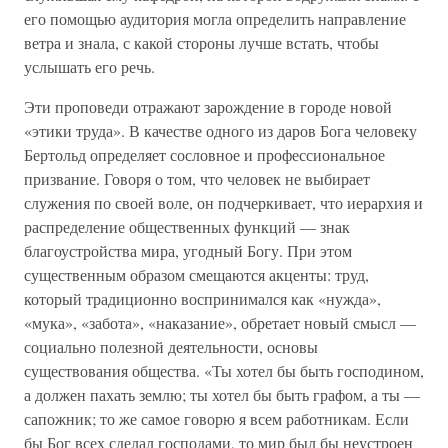
его помощью аудитория могла определить направление
ветра и знала, с какой стороны лучше встать, чтобы
услышать его речь.
Эти проповеди отражают зарождение в городе новой
«этики труда». В качестве одного из даров Бога человеку
Бертольд определяет сословное и профессиональное
призвание. Говоря о том, что человек не выбирает
служения по своей воле, он подчеркивает, что иерархия и
распределение общественных функций — знак
благоустройства мира, угодный Богу. При этом
существенным образом смещаются акценты: труд,
который традиционно воспринимался как «нужда»,
«мука», «забота», «наказание», обретает новый смысл —
социально полезной деятельности, основы
существования общества. «Ты хотел бы быть господином,
а должен пахать землю; ты хотел бы быть графом, а ты —
сапожник; то же самое говорю я всем работникам. Если
бы Бог всех сделал господами, то мир был бы неустроен