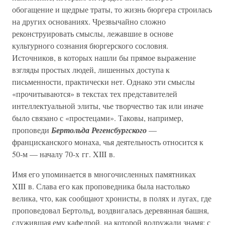
обогащение и щедрые траты, то жизнь бюргера строилась
на других основаниях. Чрезвычайно сложно
реконструировать смыслы, лежавшие в основе
культурного сознания бюргерского сословия.
Источников, в которых нашли бы прямое выражение
взгляды простых людей, лишенных доступа к
письменности, практически нет. Однако эти смыслы
«прочитываются» в текстах тех представителей
интеллектуальной элиты, чье творчество так или иначе
было связано с «простецами». Таковы, например,
проповеди
Бертольда Регенсбургского
—
францисканского монаха, чья деятельность относится к
50-м — началу 70-х гг. XIII в.
Имя его упоминается в многочисленных памятниках
XIII в. Слава его как проповедника была настолько
велика, что, как сообщают хронисты, в полях и лугах, где
проповедовал Бертольд, воздвигалась деревянная башня,
служившая ему кафедрой, на которой водружали знамя: с