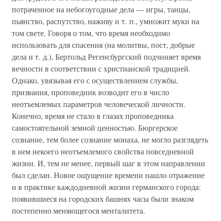
потраченное на небогоугодные дела — игры, танцы,
пьянство, распутство, наживу и т. п., умножит муки на
том свете. Говоря о том, что время необходимо
использовать для спасения (на молитвы, пост, добрые
дела и т. д.), Бертольд Регенсбургский подчиняет время
вечности в соответствии с христианской традицией.
Однако, увязывая его с осуществлением службы,
призвания, проповедник возводит его в число
неотъемлемых параметров человеческой личности.
Конечно, время не стало в глазах проповедника
самостоятельной земной ценностью. Бюргерское
сознание, тем более сознание монаха, не могло разглядеть
в нем некоего неотъемлемого свойства повседневной
жизни. И, тем не менее, первый шаг в этом направлении
был сделан. Новое ощущение времени нашло отражение
и в практике каждодневной жизни германского города:
появившиеся на городских башнях часы были знаком
постепенно меняющегося менталитета.