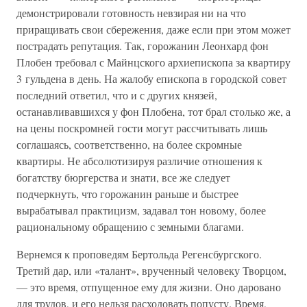
демонстрировали готовность невзирая ни на что
приращивать свои сбережения, даже если при этом может
пострадать репутация. Так, горожанин Леонхард фон
Плобен требовал с Майнцского архиепископа за квартиру
3 гульдена в день. На жалобу епископа в городской совет
последний ответил, что и с других князей,
останавливавшихся у фон Плобена, тот брал столько же, а
на цены поскромней гости могут рассчитывать лишь
соглашаясь, соответственно, на более скромные
квартиры. Не абсолютизируя различие отношения к
богатству бюргерства и знати, все же следует
подчеркнуть, что горожанин раньше и быстрее
вырабатывал практицизм, задавал тон новому, более
рациональному обращению с земными благами.
Вернемся к проповедям Бертольда Регенсбургского.
Третий дар, или «талант», врученный человеку Творцом,
— это время, отпущенное ему для жизни. Оно даровано
для трудов, и его нельзя расходовать попусту. Время,