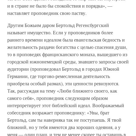
и в стране не было бы спокойствия и порядка», —
наставляет проповедник свою паству.
Другим Божьим даром Бертольд Регенсбургский
называет имущество. Если у проповедников более
раннего времени идеалом была евангельская бедность и
желательность раздачи богатства с целью спасения души,
то в проповедях францисканского монаха, вышедшего из
городской южнонемецкой среды, знавшего запросы своей
аудитории (проповедовал Бертольд в городах Южной
Германии, где торгово-ремесленная деятельность
приобрела особый размах), эти ценности ревизуются.
Так, рассуждая на тему «Люби ближнего своего, как
самого себя», проповедник следующим образом
интерпретирует этот библейский идеал. Воображаемый
собеседник возражает проповеднику: «Увы, брат
Бертольд, сам ты наверняка так не поступаешь. Я твой
ближний, но у тебя имеются два хороших одеяния, а у
меня — один плащ, и тем не менее скорее ты оставишь в