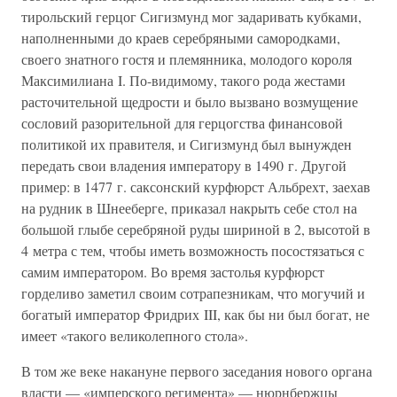
тирольский герцог Сигизмунд мог задаривать кубками,
наполненными до краев серебряными самородками,
своего знатного гостя и племянника, молодого короля
Максимилиана I. По-видимому, такого рода жестами
расточительной щедрости и было вызвано возмущение
сословий разорительной для герцогства финансовой
политикой их правителя, и Сигизмунд был вынужден
передать свои владения императору в 1490 г. Другой
пример: в 1477 г. саксонский курфюрст Альбрехт, заехав
на рудник в Шнееберге, приказал накрыть себе стол на
большой глыбе серебряной руды шириной в 2, высотой в
4 метра с тем, чтобы иметь возможность посостязаться с
самим императором. Во время застолья курфюрст
горделиво заметил своим сотрапезникам, что могучий и
богатый император Фридрих III, как бы ни был богат, не
имеет «такого великолепного стола».
В том же веке накануне первого заседания нового органа
власти — «имперского регимента» — нюрнбержцы