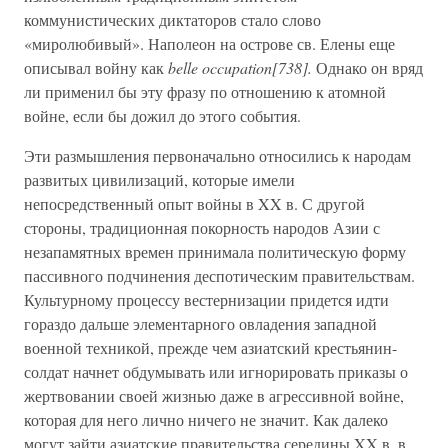
коммунистических диктаторов стало слово
«миролюбивый». Наполеон на острове св. Елены еще
описывал войну как
belle occupation[738].
Однако он вряд
ли применил бы эту фразу по отношению к атомной
войне, если бы дожил до этого события.
Эти размышления первоначально относились к народам
развитых цивилизаций, которые имели
непосредственный опыт войны в XX в. С другой
стороны, традиционная покорность народов Азии с
незапамятных времен принимала политическую форму
пассивного подчинения деспотическим правительствам.
Культурному процессу вестернизации придется идти
гораздо дальше элементарного овладения западной
военной техникой, прежде чем азиатский крестьянин-
солдат начнет обдумывать или игнорировать приказы о
жертвовании своей жизнью даже в агрессивной войне,
которая для него лично ничего не значит. Как далеко
могут зайти азиатские правительства середины XX в. в