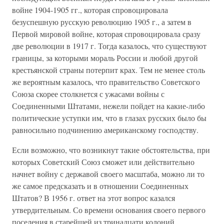
войне 1904-1905 гг., которая спровоцировала
безуспешную русскую революцию 1905 г., а затем в
Первой мировой войне, которая спровоцировала сразу
две революции в 1917 г. Тогда казалось, что существуют
границы, за которыми мораль России и любой другой
крестьянской страны потерпит крах. Тем не менее столь
же вероятным казалось, что правительство Советского
Союза скорее столкнется с ужасами войны с
Соединенными Штатами, нежели пойдет на какие-либо
политические уступки им, что в глазах русских было бы
равносильно подчинению американскому господству.
Если возможно, что возникнут такие обстоятельства, при
которых Советский Союз сможет или действительно
начнет войну с державой своего масштаба, можно ли то
же самое предсказать и в отношении Соединенных
Штатов? В 1956 г. ответ на этот вопрос казался
утвердительным. Со времени основания своего первого
поселения в старейшей из тринадцати колоний