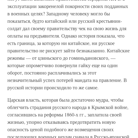
эксплуатации закоренелой покорности своих подданных
в военных целях? Западному человеку могло бы
показаться, будто китайский или русский крестьянин-
солдат дал своему правительству чек на свою жизнь для
оплаты на предъявителя. Однако история показала, что
есть граница, за которую ни китайское, ни русское
правительство не рискует зайти безнаказанно. Китайские
режимы — от цзиньского до гоминьдановского, —
которые опрометчиво повернули гайку еще на один
оборот, постоянно расплачивались за этот
незначительный успех потерей мандата на правление. В
русской истории происходило то же самое.
Царская власть, которая была достаточно мудра, чтобы
облегчить страдания русского народа в Крымской войне,
согласившись на реформы 1860-х гг., заплатила своей
жизнью, упорно отказываясь предотвратить новую
опасность ценой подобного же возмещения своих
последующих военных неудач сначала в Русско-японской