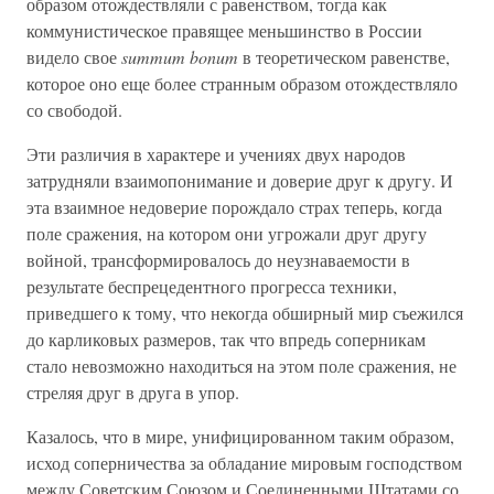
образом отождествляли с равенством, тогда как
коммунистическое правящее меньшинство в России
видело свое
summum bonum
в теоретическом равенстве,
которое оно еще более странным образом отождествляло
со свободой.
Эти различия в характере и учениях двух народов
затрудняли взаимопонимание и доверие друг к другу. И
эта взаимное недоверие порождало страх теперь, когда
поле сражения, на котором они угрожали друг другу
войной, трансформировалось до неузнаваемости в
результате беспрецедентного прогресса техники,
приведшего к тому, что некогда обширный мир съежился
до карликовых размеров, так что впредь соперникам
стало невозможно находиться на этом поле сражения, не
стреляя друг в друга в упор.
Казалось, что в мире, унифицированном таким образом,
исход соперничества за обладание мировым господством
между Советским Союзом и Соединенными Штатами со