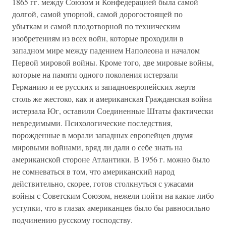
1865 гг. между Союзом и Конфедерацией была самой
долгой, самой упорной, самой дорогостоящей по
убыткам и самой плодотворной по техническим
изобретениям из всех войн, которые проходили в
западном мире между падением Наполеона и началом
Первой мировой войны. Кроме того, две мировые войны,
которые на памяти одного поколения истерзали
Германию и ее русских и западноевропейских жертв
столь же жестоко, как и американская Гражданская война
истерзала Юг, оставили Соединенные Штаты фактически
невредимыми. Психологические последствия,
порожденные в морали западных европейцев двумя
мировыми войнами, вряд ли дали о себе знать на
американской стороне Атлантики. В 1956 г. можно было
не сомневаться в том, что американский народ
действительно, скорее, готов столкнуться с ужасами
войны с Советским Союзом, нежели пойти на какие-либо
уступки, что в глазах американцев было бы равносильно
подчинению русскому господству.