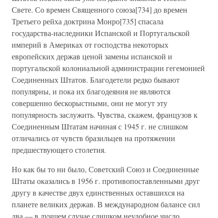
Свете. Со времен Священного союза[734] до времен
Третьего рейха доктрина Монро[735] спасала
государства-наследники Испанской и Португальской
империй в Америках от господства некоторых
европейских держав ценой замены испанской и
португальской колониальной администрации гегемонией
Соединенных Штатов. Благодетели редко бывают
популярны, и пока их благодеяния не являются
совершенно бескорыстными, они не могут эту
популярность заслужить. Чувства, скажем, французов к
Соединенным Штатам начиная с 1945 г. не слишком
отличались от чувств бразильцев на протяжении
предшествующего столетия.
Но как бы то ни было, Советский Союз и Соединенные
Штаты оказались в 1956 г. противопоставленными друг
другу в качестве двух единственных оставшихся на
планете великих держав. В международном балансе сил
два — в лучшем случае слишком неудобное число.