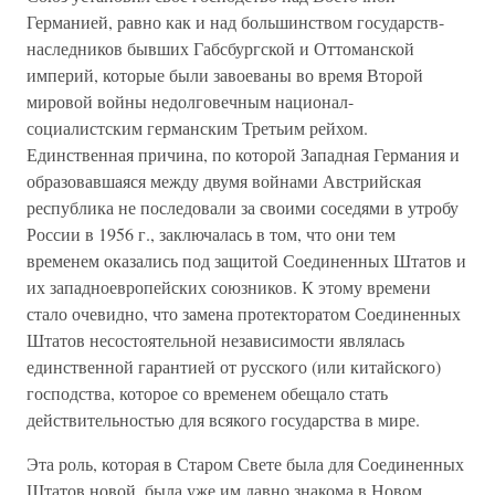
Германией, равно как и над большинством государств-
наследников бывших Габсбургской и Оттоманской
империй, которые были завоеваны во время Второй
мировой войны недолговечным национал-
социалистским германским Третьим рейхом.
Единственная причина, по которой Западная Германия и
образовавшаяся между двумя войнами Австрийская
республика не последовали за своими соседями в утробу
России в 1956 г., заключалась в том, что они тем
временем оказались под защитой Соединенных Штатов и
их западноевропейских союзников. К этому времени
стало очевидно, что замена протекторатом Соединенных
Штатов несостоятельной независимости являлась
единственной гарантией от русского (или китайского)
господства, которое со временем обещало стать
действительностью для всякого государства в мире.
Эта роль, которая в Старом Свете была для Соединенных
Штатов новой, была уже им давно знакома в Новом