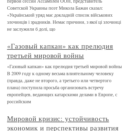
первой сессии Ассамблеи ООН, представитель
Советской Украины поэт Микола Бажан сказал:
«Український уряд має докладній список військових
злочинців і зрадників. Немає причини, з якої ці злочинці
не заслужили б долі, що
«Газовый капкан» как прелюдия
третьей мировой войны
«Газовый капкан» как прелюдия третьей мировой войны
В 2009 году к одному весьма влиятельному человеку
(правда, даже не второго, а третьего или четвертого
плана) поступила просьба организовать встречу
европейцев, ведающих катарскими делами в Европе, с
российским
Мировой кризис: устойчивость
экономик и перспективы развития