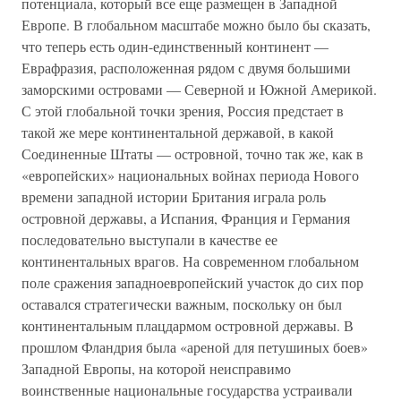
потенциала, который все еще размещен в Западной
Европе. В глобальном масштабе можно было бы сказать,
что теперь есть один-единственный континент —
Еврафразия, расположенная рядом с двумя большими
заморскими островами — Северной и Южной Америкой.
С этой глобальной точки зрения, Россия предстает в
такой же мере континентальной державой, в какой
Соединенные Штаты — островной, точно так же, как в
«европейских» национальных войнах периода Нового
времени западной истории Британия играла роль
островной державы, а Испания, Франция и Германия
последовательно выступали в качестве ее
континентальных врагов. На современном глобальном
поле сражения западноевропейский участок до сих пор
оставался стратегически важным, поскольку он был
континентальным плацдармом островной державы. В
прошлом Фландрия была «ареной для петушиных боев»
Западной Европы, на которой неисправимо
воинственные национальные государства устраивали