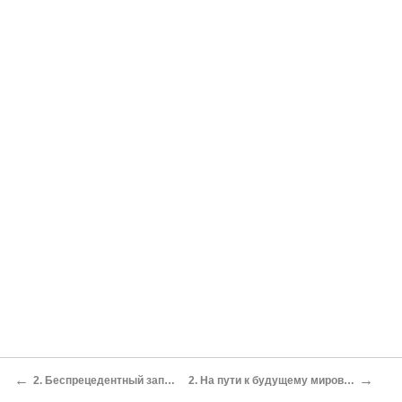
←
→
2. Беспрецедентный западный опыт
2. На пути к будущему мировому порядку