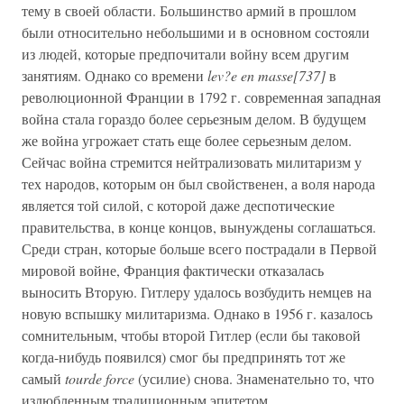
тему в своей области. Большинство армий в прошлом
были относительно небольшими и в основном состояли
из людей, которые предпочитали войну всем другим
занятиям. Однако со времени
lev?e en masse[737]
в
революционной Франции в 1792 г. современная западная
война стала гораздо более серьезным делом. В будущем
же война угрожает стать еще более серьезным делом.
Сейчас война стремится нейтрализовать милитаризм у
тех народов, которым он был свойственен, а воля народа
является той силой, с которой даже деспотические
правительства, в конце концов, вынуждены соглашаться.
Среди стран, которые больше всего пострадали в Первой
мировой войне, Франция фактически отказалась
выносить Вторую. Гитлеру удалось возбудить немцев на
новую вспышку милитаризма. Однако в 1956 г. казалось
сомнительным, чтобы второй Гитлер (если бы таковой
когда-нибудь появился) смог бы предпринять тот же
самый
tourde force
(усилие) снова. Знаменательно то, что
излюбленным традиционным эпитетом