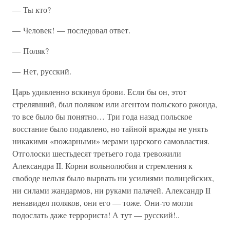
— Ты кто?
— Человек! — последовал ответ.
— Поляк?
— Нет, русский.
Царь удивленно вскинул брови. Если бы он, этот
стрелявший, был поляком или агентом польского ржонда,
то все было бы понятно… Три года назад польское
восстание было подавлено, но тайной вражды не унять
никакими «пожарными» мерами царского самовластия.
Отголоски шестьдесят третьего года тревожили
Александра II. Корни вольнолюбия и стремления к
свободе нельзя было вырвать ни усилиями полицейских,
ни силами жандармов, ни руками палачей. Александр II
ненавидел поляков, они его — тоже. Они-то могли
подослать даже террориста! А тут — русский!..