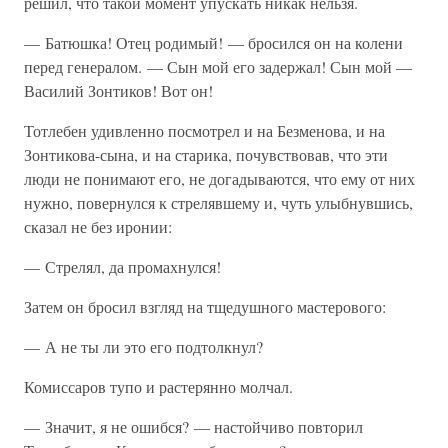
решил, что такой момент упускать никак нельзя.
— Батюшка! Отец родимый! — бросился он на колени
перед генералом. — Сын мой его задержал! Сын мой —
Василий Зонтиков! Вот он!
Тотлебен удивленно посмотрел и на Безменова, и на
Зонтикова-сына, и на старика, почувствовав, что эти
люди не понимают его, не догадываются, что ему от них
нужно, повернулся к стрелявшему и, чуть улыбнувшись,
сказал не без иронии:
— Стрелял, да промахнулся!
Затем он бросил взгляд на тщедушного мастерового:
— А не ты ли это его подтолкнул?
Комиссаров тупо и растерянно молчал.
— Значит, я не ошибся? — настойчиво повторил