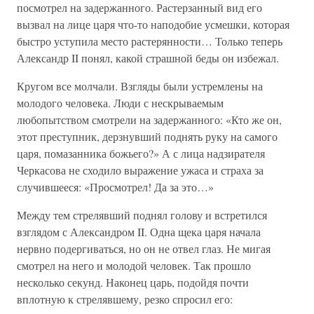
посмотрел на задержанного. Растерзанный вид его
вызвал на лице царя что-то наподобие усмешки, которая
быстро уступила место растерянности… Только теперь
Александр II понял, какой страшной беды он избежал.
Кругом все молчали. Взгляды были устремлены на
молодого человека. Люди с нескрываемым
любопытством смотрели на задержанного: «Кто же он,
этот преступник, дерзнувший поднять руку на самого
царя, помазанника божьего?» А с лица надзирателя
Черкасова не сходило выражение ужаса и страха за
случившееся: «Просмотрел! Да за это…»
Между тем стрелявший поднял голову и встретился
взглядом с Александром II. Одна щека царя начала
нервно подергиваться, но он не отвел глаз. Не мигая
смотрел на него и молодой человек. Так прошло
несколько секунд. Наконец царь, подойдя почти
вплотную к стрелявшему, резко спросил его: