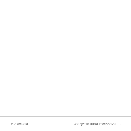
←
→
В Зимнем
Следственная комиссия