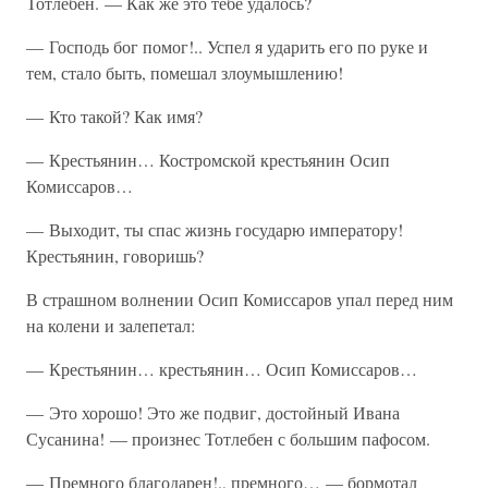
Тотлебен. — Как же это тебе удалось?
— Господь бог помог!.. Успел я ударить его по руке и
тем, стало быть, помешал злоумышлению!
— Кто такой? Как имя?
— Крестьянин… Костромской крестьянин Осип
Комиссаров…
— Выходит, ты спас жизнь государю императору!
Крестьянин, говоришь?
В страшном волнении Осип Комиссаров упал перед ним
на колени и залепетал:
— Крестьянин… крестьянин… Осип Комиссаров…
— Это хорошо! Это же подвиг, достойный Ивана
Сусанина! — произнес Тотлебен с большим пафосом.
— Премного благодарен!., премного… — бормотал