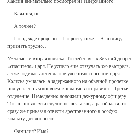
Лаксин внимательно посмотрел на задержанного:
— Кажется, он.
— А точнее?
— По одежде вроде он… По росту тоже… А по лицу
признать трудно…
Умчалась и вторая коляска. Тотлебен вез в Зимний дворец
«спасителя» царя. Не успело еще отзвучать эхо выстрела,
а уже родилась легенда о «чудесном» спасении царя.
Коляска умчалась, а задержанного на обычной пролетке
под усиленным конвоем жандармов отправили в Третье
отделение. Немедленно доложили дежурному офицеру.
Тот не понял сути случившегося, а когда разобрался, то
сразу же приказал отвести арестованного в особую
комнату для допросов.
— Фамилия? Имя?