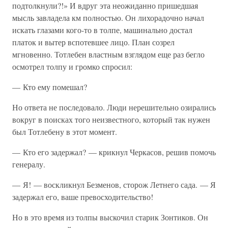
подтолкнули?!» И вдруг эта неожиданно пришедшая
мысль завладела км полностью. Он лихорадочно начал
искать глазами кого-то в толпе, машинально достал
платок и вытер вспотевшее лицо. План созрел
мгновенно. Тотлебен властным взглядом еще раз бегло
осмотрел толпу и громко спросил:
— Кто ему помешал?
Но ответа не последовало. Люди нерешительно озирались
вокруг в поисках того неизвестного, который так нужен
был Тотлебену в этот момент.
— Кто его задержал? — крикнул Черкасов, решив помочь
генералу.
— Я! — воскликнул Безменов, сторож Летнего сада. — Я
задержал его, ваше превосходительство!
Но в это время из толпы выскочил старик Зонтиков. Он