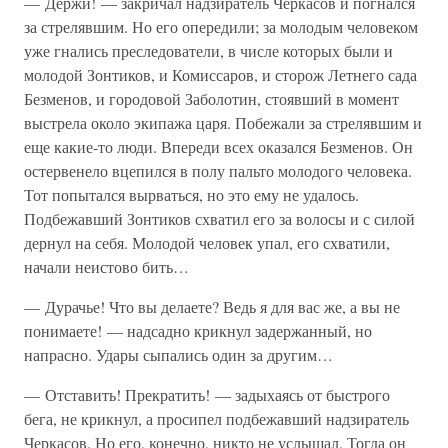
— Держи! — закричал надзиратель Черкасов и погнался
за стрелявшим. Но его опередили; за молодым человеком
уже гнались преследователи, в числе которых были и
молодой Зонтиков, и Комиссаров, и сторож Летнего сада
Безменов, и городовой Заболотин, стоявший в момент
выстрела около экипажа царя. Побежали за стрелявшим и
еще какие-то люди. Впереди всех оказался Безменов. Он
остервенело вцепился в полу пальто молодого человека.
Тот попытался вырваться, но это ему не удалось.
Подбежавший Зонтиков схватил его за волосы и с силой
дернул на себя. Молодой человек упал, его схватили,
начали неистово бить…
— Дурачье! Что вы делаете? Ведь я для вас же, а вы не
понимаете! — надсадно крикнул задержанный, но
напрасно. Удары сыпались один за другим…
— Отставить! Прекратить! — задыхаясь от быстрого
бега, не крикнул, а просипел подбежавший надзиратель
Черкасов. Но его, конечно, никто не услышал. Тогда он