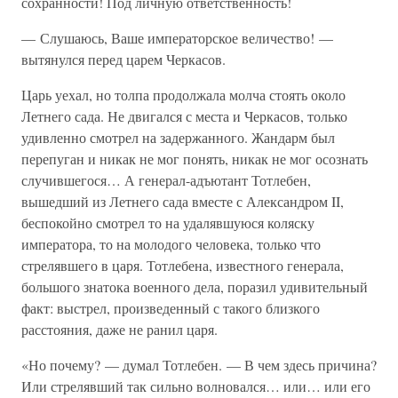
сохранности! Под личную ответственность!
— Слушаюсь, Ваше императорское величество! —
вытянулся перед царем Черкасов.
Царь уехал, но толпа продолжала молча стоять около
Летнего сада. Не двигался с места и Черкасов, только
удивленно смотрел на задержанного. Жандарм был
перепуган и никак не мог понять, никак не мог осознать
случившегося… А генерал-адъютант Тотлебен,
вышедший из Летнего сада вместе с Александром II,
беспокойно смотрел то на удалявшуюся коляску
императора, то на молодого человека, только что
стрелявшего в царя. Тотлебена, известного генерала,
большого знатока военного дела, поразил удивительный
факт: выстрел, произведенный с такого близкого
расстояния, даже не ранил царя.
«Но почему? — думал Тотлебен. — В чем здесь причина?
Или стрелявший так сильно волновался… или… или его