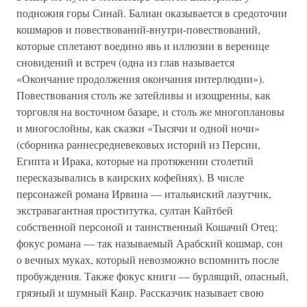
подножия горы Синай. Балиан оказывается в средоточии
кошмаров и повествований-внутри-повествований,
которые сплетают воедино явь и иллюзии в веренице
сновидений и встреч (одна из глав называется
«Окончание продолжения окончания интерлюдии»).
Повествования столь же затейливы и изощренны, как
торговля на восточном базаре, и столь же многоплановы
и многослойны, как сказки «Тысячи и одной ночи»
(сборника раннесредневековых историй из Персии,
Египта и Ирака, которые на протяжении столетий
пересказывались в каирских кофейнях). В числе
персонажей романа Ирвина — итальянский лазутчик,
экстравагантная проститутка, султан Кайтбей
собственной персоной и таинственный Кошачий Отец;
фокус романа — так называемый Арабский кошмар, сон
о вечных муках, который невозможно вспомнить после
пробуждения. Также фокус книги — бурлящий, опасный,
грязный и шумный Каир. Рассказчик называет свою