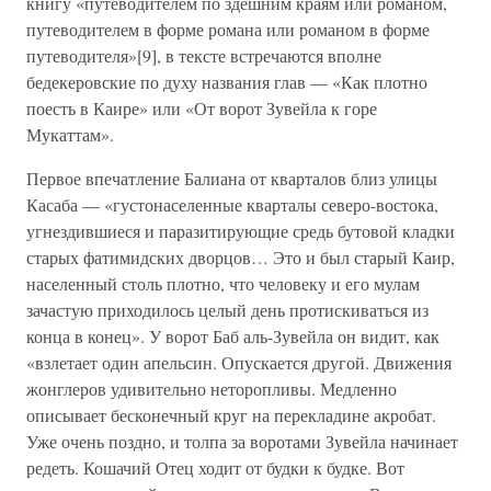
книгу «путеводителем по здешним краям или романом,
путеводителем в форме романа или романом в форме
путеводителя»[9], в тексте встречаются вполне
бедекеровские по духу названия глав — «Как плотно
поесть в Каире» или «От ворот Зувейла к горе
Мукаттам».
Первое впечатление Балиана от кварталов близ улицы
Касаба — «густонаселенные кварталы северо-востока,
угнездившиеся и паразитирующие средь бутовой кладки
старых фатимидских дворцов… Это и был старый Каир,
населенный столь плотно, что человеку и его мулам
зачастую приходилось целый день протискиваться из
конца в конец». У ворот Баб аль-Зувейла он видит, как
«взлетает один апельсин. Опускается другой. Движения
жонглеров удивительно неторопливы. Медленно
описывает бесконечный круг на перекладине акробат.
Уже очень поздно, и толпа за воротами Зувейла начинает
редеть. Кошачий Отец ходит от будки к будке. Вот