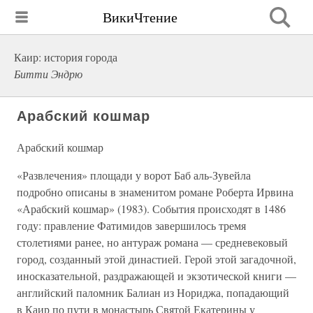
ВикиЧтение
Каир: история города
Битти Эндрю
Арабский кошмар
Арабский кошмар
«Развлечения» площади у ворот Баб аль-Зувейла
подробно описаны в знаменитом романе Роберта Ирвина
«Арабский кошмар» (1983). События происходят в 1486
году: правление Фатимидов завершилось тремя
столетиями ранее, но антураж романа — средневековый
город, созданный этой династией. Герой этой загадочной,
иносказательной, раздражающей и экзотической книги —
английский паломник Балиан из Нориджа, попадающий
в Каир по пути в монастырь Святой Екатерины у