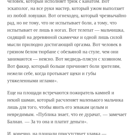
человек, который исполняет трюк с канатом. Вот
эскаполог, на все руки мастер, который ужом выползает
из любой ловушки. Вот огнеходец, который чрезвычайно
рад, но не тому, что не испытывает боли, а тому, что
испытывает ее лишь в ногах. Вот телепат — мальчишка,
сидящий на деревянной скамеечке и одной лишь силой
мысли прилюдно достигающий оргазма. Вот человек в
грязном белом тюрбане с обезьяной на стуле, чем они
занимаются — неясно. Вот медведь-плясун с хозяином.
Вот факир, который больше причиняет боли зрителям,
нежели себе, когда протыкает щеки и губы
утяжеленными иглами».
Еще на площади встречаются пожиратель камней и
некий шаман, который расчленяет маленького мальчика
лишь для того, чтобы явить его зевакам целым и
невредимым. «Публика знает, что ее дурачат, — замечает
Балиан. — За то она и платит деньги».
И, конечно, на площади присутствует удавка —