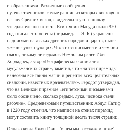
изображениями. Различные сообщения
путешественников, самые ранние из которых восходят к
началу Средних веков, свидетельствуют в пользу
утвердительного ответа. Египтянин Масуди около 950
года писал, что «стены (пирамид. — Э. Б.) украшены
надписями на языках древних народов и царств, ныне
уже не существующих. Что это за письмена и о чем они
гласят, никому не ведомо». Немногим ранее Ибн
Хордадбек, автор «Географического описания
мусульманских стран», заметил, что «на эти пирамиды
нанесены все тайны магии и рецепты всех целительных
снадобий, известных врачевателям». Геродот утверждал,
что на Великой пирамиде «египетскими письменами
было обозначено, сколько редьки, лука, чеснока съели
рабочие». Средневековый путешественник Абдул Латиф
в 1220 году отмечал, что надписи на стенах пирамид
могут составить книгу толщиной десять тысяч страниц.
Однако когда Джон Гривз (о нем мы расскажем ниже)