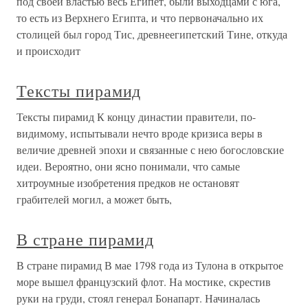
под своей властью весь Египет, были выходцами с юга,
то есть из Верхнего Египта, и что первоначально их
столицей был город Тис, древнеегипетский Тине, откуда
и происходит
Тексты пирамид
Тексты пирамид К концу династии правители, по-
видимому, испытывали нечто вроде кризиса веры в
величие древней эпохи и связанные с нею богословские
идеи. Вероятно, они ясно понимали, что самые
хитроумные изобретения предков не остановят
грабителей могил, а может быть,
В стране пирамид
В стране пирамид В мае 1798 года из Тулона в открытое
море вышел французский флот. На мостике, скрестив
руки на груди, стоял генерал Бонапарт. Начиналась