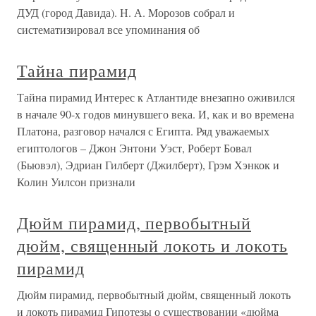
ДУД (город Давида). Н. А. Морозов собрал и
систематизировал все упоминания об
Тайна пирамид
Тайна пирамид Интерес к Атлантиде внезапно оживился
в начале 90-х годов минувшего века. И, как и во времена
Платона, разговор начался с Египта. Ряд уважаемых
египтологов – Джон Энтони Уэст, Роберт Бовал
(Бьювэл), Эдриан Гилберт (Джилберт), Грэм Хэнкок и
Колин Уилсон признали
Дюйм пирамид, первобытный
дюйм, священный локоть и локоть
пирамид
Дюйм пирамид, первобытный дюйм, священный локоть
и локоть пирамид Гипотезы о существовании «дюйма