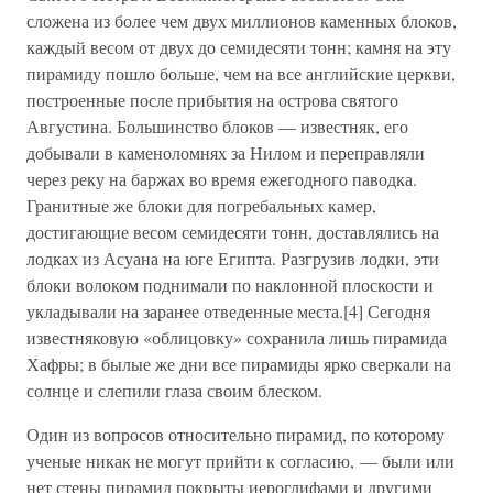
сложена из более чем двух миллионов каменных блоков,
каждый весом от двух до семидесяти тонн; камня на эту
пирамиду пошло больше, чем на все английские церкви,
построенные после прибытия на острова святого
Августина. Большинство блоков — известняк, его
добывали в каменоломнях за Нилом и переправляли
через реку на баржах во время ежегодного паводка.
Гранитные же блоки для погребальных камер,
достигающие весом семидесяти тонн, доставлялись на
лодках из Асуана на юге Египта. Разгрузив лодки, эти
блоки волоком поднимали по наклонной плоскости и
укладывали на заранее отведенные места.[4] Сегодня
известняковую «облицовку» сохранила лишь пирамида
Хафры; в былые же дни все пирамиды ярко сверкали на
солнце и слепили глаза своим блеском.
Один из вопросов относительно пирамид, по которому
ученые никак не могут прийти к согласию, — были или
нет стены пирамид покрыты иероглифами и другими