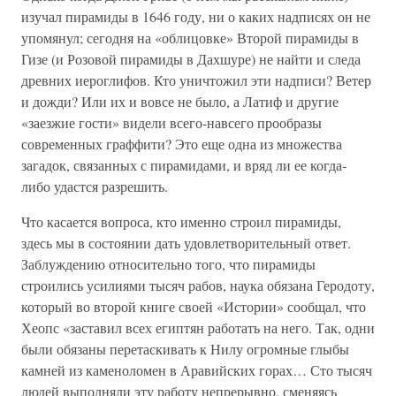
изучал пирамиды в 1646 году, ни о каких надписях он не
упомянул; сегодня на «облицовке» Второй пирамиды в
Гизе (и Розовой пирамиды в Дахшуре) не найти и следа
древних иероглифов. Кто уничтожил эти надписи? Ветер
и дожди? Или их и вовсе не было, а Латиф и другие
«заезжие гости» видели всего-навсего прообразы
современных граффити? Это еще одна из множества
загадок, связанных с пирамидами, и вряд ли ее когда-
либо удастся разрешить.
Что касается вопроса, кто именно строил пирамиды,
здесь мы в состоянии дать удовлетворительный ответ.
Заблуждению относительно того, что пирамиды
строились усилиями тысяч рабов, наука обязана Геродоту,
который во второй книге своей «Истории» сообщал, что
Хеопс «заставил всех египтян работать на него. Так, одни
были обязаны перетаскивать к Нилу огромные глыбы
камней из каменоломен в Аравийских горах… Сто тысяч
людей выполняли эту работу непрерывно, сменяясь