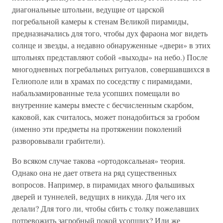
диагональные штольни, ведущие от царской
погребальной камеры к стенам Великой пирамиды,
предназначались для того, чтобы дух фараона мог видеть
солнце и звезды, а недавно обнаруженные «двери» в этих
штольнях представляют собой «выходы» на небо.) После
многодневных погребальных ритуалов, совершавшихся в
Гелиополе или в храмах по соседству с пирамидами,
набальзамированные тела усопших помещали во
внутренние камеры вместе с бесчисленным скарбом,
каковой, как считалось, может понадобиться за гробом
(именно эти предметы на протяжении поколений
разворовывали грабители).
Во всяком случае такова «ортодоксальная» теория.
Однако она не дает ответа на ряд существенных
вопросов. Например, в пирамидах много фальшивых
дверей и туннелей, ведущих в никуда. Для чего их
делали? Для того ли, чтобы сбить с толку пожелавших
потревожить загробный покой усопших? Или же