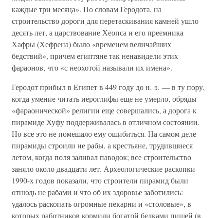
каждые три месяца». По словам Геродота, на
строительство дороги для перетаскивания камней ушло
десять лет, а царствование Хеопса и его преемника
Хафры (Хефрена) было «временем величайших
бедствий», причем египтяне так ненавидели этих
фараонов, что «с неохотой называли их имена».
Геродот прибыл в Египет в 449 году до н. э. — в ту пору,
когда умение читать иероглифы еще не умерло, обряды
«фараонической» религии еще совершались, а дорога к
пирамиде Хуфу поддерживалась в отличном состоянии.
Но все это не помешало ему ошибиться. На самом деле
пирамиды строили не рабы, а крестьяне, трудившиеся
летом, когда поля заливал паводок; все строительство
заняло около двадцати лет. Археологические раскопки
1990-х годов показали, что строители пирамид были
отнюдь не рабами и что об их здоровье заботились:
удалось раскопать огромные пекарни и «столовые», в
которых работников кормили богатой белками пищей (в