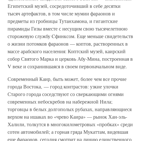
Египетский музей, сосредоточивший в себе десятки
тысяч артефактов, в том числе мумии фараонов и
предметы из гробницы Тутанхамона, и гигантские
пирамиды Гизы вместе с несущим свою тысячелетнюю
сторожевую службу Cфинксом. Еще меньше свидетельств
о жизни потомков фараонов — коптов, растворенных в
массе арабского населения: Коптский музей, каирский
собор Святого Марка и церковь Абу-Мина, построенная в
V веке и сохранившаяся в своем первоначальном виде.
Современный Каир, быть может, более чем все прочие
города Востока, — город контрастов: узкие улочки
Старого города соседствуют со сверкающими огнями
современных небоскребов на набережной Нила;
торговцы в белых долгополых рубахах, направляющиеся
верхом на ишаках во «чрево Каира» — рынок Хан-эль-
Халили, толкутся в многокилометровых «пробках» среди
сотен автомобилей; а горная гряда Мукаттам, видевшая
еще фараонов, сегодня смотрит на линию единственного