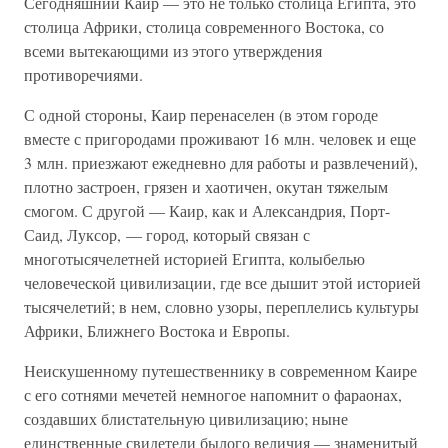
Сегодняшний Каир — это не только столица Египта, это
столица Африки, столица современного Востока, со
всеми вытекающими из этого утверждения
противоречиями.
С одной стороны, Каир перенаселен (в этом городе
вместе с пригородами проживают 16 млн. человек и еще
3 млн. приезжают ежедневно для работы и развлечений),
плотно застроен, грязен и хаотичен, окутан тяжелым
смогом. С другой — Каир, как и Александрия, Порт-
Саид, Луксор, — город, который связан с
многотысячелетней историей Египта, колыбелью
человеческой цивилизации, где все дышит этой историей
тысячелетий; в нем, словно узоры, переплелись культуры
Африки, Ближнего Востока и Европы.
Неискушенному путешественнику в современном Каире
с его сотнями мечетей немногое напомнит о фараонах,
создавших блистательную цивилизацию; ныне
единственные свидетели былого величия — знаменитый