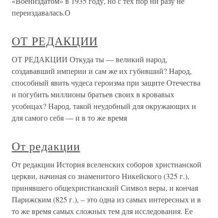
«Воениздатом» в 1935 году, но с тех пор ни разу не
переиздавалась.О
ОТ РЕДАКЦИИ
ОТ РЕДАКЦИИ Откуда ты — великий народ,
создававший империи и сам же их губивший? Народ,
способный явить чудеса героизма при защите Отечества
и погубить миллионы братьев своих в кровавых
усобицах? Народ, такой неудобный для окружающих и
для самого себя — и в то же время
От редакции
От редакции История вселенских соборов христианской
церкви, начиная со знаменитого Никейского (325 г.),
принявшего общехристианский Символ веры, и кончая
Парижским (825 г.), – это одна из самых интересных и в
то же время самых сложных тем для исследования. Ее