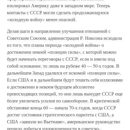
изолировал Америку даже в западном мире. Теперь
контакты с СССР могли сделать продолжающуюся
«холодную войну» менее опасной.
Делая шаги в направлении улучшения отношений с
Советским Союзом, администрация Р. Никсона исходила
из того, что планы периода «холодной войны» о
достижении некоей «позиции силы», с которой можно
будет начинать переговоры с СССР, если и имели под
собой основание, то лишь на рубеже 40 — 50-х годов. В
дальнейшем Запад удалялся от искомой «позиции силы».
Если США и в дальнейшем будут тешить себя иллюзиями
о достижении в некоем будущем абсолютно
превосходящих позиций, то они лишь вынудят СССР еще
более увеличить усилия по самообороне. В критической
обстановке конца 60 — начала 70-х годов, когда СССР
достиг состояния стратегического паритета с США, а
США «завязли во Вьетнаме», американское руководство
решило добиться упорядоченности в советско-