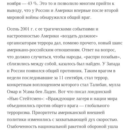
ноября — 43 %. Это то и позволило многим прийти к
выводу, что у России и Америки впервые после второй
мировой войны обнаружился общий враг.
Осень 2001 г. с ее трагическими событиями и
настроенностью Америки «воздать должное»
организаторам террора дал, помимо прочего, новый шанс
американо-российским отношениям. Ответ на вопрос,
что должно случиться, чтобы народы, «распри позабыв»,
сблизились между собой, казалось был найден. У Запада
и России появился общий противник. Таким врагом в
недели последовавшие за 11 сентября, стал террор,
конкретным воплощением которого стал Талибан, мулла
Омар и Усама бен Ладен. Вот что писал лондонский
«Нью Стейтсмен»: «Враждующие лагеря и нации мира
объединились против общего врага — глобального
терроризма. Приоритеты американской внешней
политики изменились с захватывающей дух скоростью.
Озабоченность национальной ракетной обороной ушла