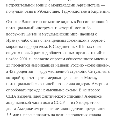
истребительной войны с моджахедами Афганистана —
получили базы в Узбекистане, Таджикистане и Киргизии.
Отныне Вашингтон не мог не видеть в России основной
потенциальный инструмент, который мог либо
вооружить Китай и мусульманский мир (начиная с
Ирана), либо стать очень ценным союзником в борьбе с
мировым терроризмом. В Соединенных Штатах стал
ощутим новый расклад общественных предпочтений: в
ноябре 2001 г., согласно опросам общественного мнения,
25 процентов американцев назвали Россию «союзником»,
а 45 процентов — «дружественной страной». Ситуация, в
которой три четверти американцев считает Москву
потенциальной союзницей, позволила лидерам Америки
опробовать прежде немыслимые схемы. В конгрессе
США вызрела идея фактического списания Америкой
американской части долга СССР — из 5 млрд. этого
долга Америке американские законодатели предлагают
3,5 млрд. перенаправить на цели выполнения «плана