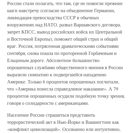
России стали полагать, что там, где не помогли прежние
шаги навстречу (согласие на объединение Германии,
ликвидация превосходства СССР в обычных
вооружениях над НАТО, развал Варшавского договора,
запрет КПСС, вывод российских войск их Центральной
и Восточной Европы), поможет общий страх и общий
враг. Россия, потрясенная драматическими событиями
сентября, снова пошла по проторенной Горбачевым и
Ельциным дороге. Абсолютное большинство
опрошенных службами общественного мнения в России
выразили симпатию к подвергшейся нападению
Америке. Только 6 процентов опрошенных посчитали,
что «Америка понесла справедливое наказание». А 79
процентов опрошенных осудили подобную точку зрения,
говоря о солидарности с американцами.
Население России страшиться представить
террористический акт в Нью-Йорке и Вашингтоне как
«конфликт цивилизаций». Осознанно или интуитивно,