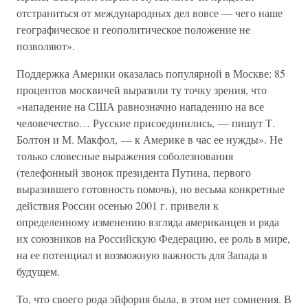
отстраниться от международных дел вовсе — чего наше
географическое и геополитическое положение не
позволяют».
Поддержка Америки оказалась популярной в Москве: 85
процентов москвичей выразили ту точку зрения, что
«нападение на США равнозначно нападению на все
человечество… Русские присоединились, — пишут Т.
Болтон и М. Макфол, — к Америке в час ее нужды». Не
только словесные выражения соболезнования
(телефонный звонок президента Путина, первого
выразившего готовность помочь), но весьма конкретные
действия России осенью 2001 г. привели к
определенному изменению взгляда американцев и ряда
их союзников на Российскую Федерацию, ее роль в мире,
на ее потенциал и возможную важность для Запада в
будущем.
То, что своего рода эйфория была, в этом нет сомнения. В