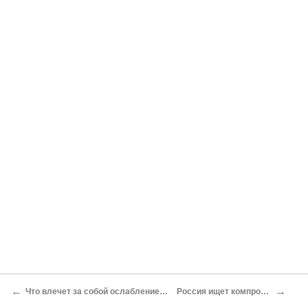
←
→
Что влечет за собой ослабление России
Россия ищет компромисса