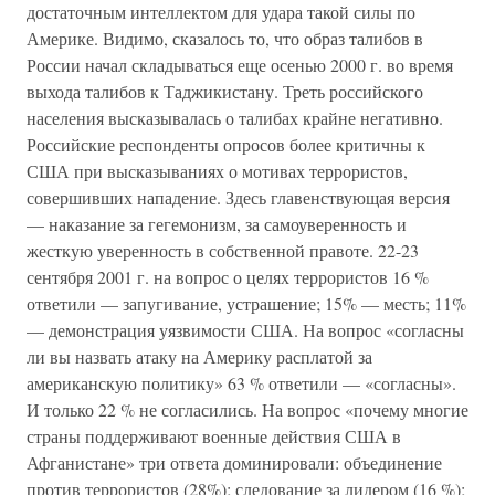
достаточным интеллектом для удара такой силы по
Америке. Видимо, сказалось то, что образ талибов в
России начал складываться еще осенью 2000 г. во время
выхода талибов к Таджикистану. Треть российского
населения высказывалась о талибах крайне негативно.
Российские респонденты опросов более критичны к
США при высказываниях о мотивах террористов,
совершивших нападение. Здесь главенствующая версия
— наказание за гегемонизм, за самоуверенность и
жесткую уверенность в собственной правоте. 22-23
сентября 2001 г. на вопрос о целях террористов 16 %
ответили — запугивание, устрашение; 15% — месть; 11%
— демонстрация уязвимости США. На вопрос «согласны
ли вы назвать атаку на Америку расплатой за
американскую политику» 63 % ответили — «согласны».
И только 22 % не согласились. На вопрос «почему многие
страны поддерживают военные действия США в
Афганистане» три ответа доминировали: объединение
против террористов (28%); следование за лидером (16 %);