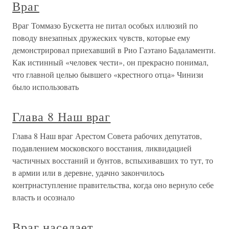
Враг
Враг Томмазо Бускетта не питал особых иллюзий по
поводу внезапных дружеских чувств, которые ему
демонстрировал приехавший в Рио Гаэтано Бадаламенти.
Как истинный «человек чести», он прекрасно понимал,
что главной целью бывшего «крестного отца» Чинизи
было использовать
Глава 8 Наш враг
Глава 8 Наш враг Арестом Совета рабочих депутатов,
подавлением московского восстания, ликвидацией
частичных восстаний и бунтов, вспыхивавших то тут, то
в армии или в деревне, удачно закончилось
контрнаступление правительства, когда оно вернуло себе
власть и осознало
Враг наседает