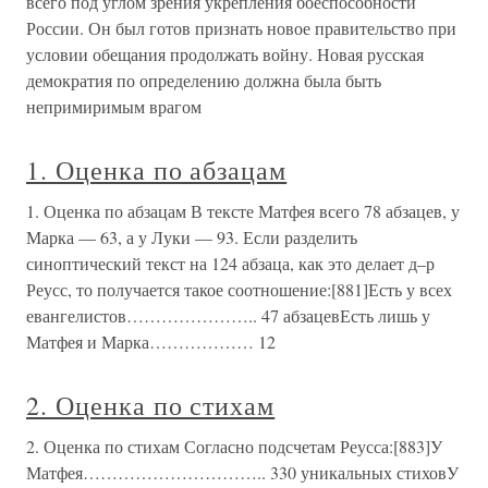
всего под углом зрения укрепления боеспособности
России. Он был готов признать новое правительство при
условии обещания продолжать войну. Новая русская
демократия по определению должна была быть
непримиримым врагом
1. Оценка по абзацам
1. Оценка по абзацам В тексте Матфея всего 78 абзацев, у
Марка — 63, а у Луки — 93. Если разделить
синоптический текст на 124 абзаца, как это делает д–р
Реусс, то получается такое соотношение:[881]Есть у всех
евангелистов………………….. 47 абзацевЕсть лишь у
Матфея и Марка……………… 12
2. Оценка по стихам
2. Оценка по стихам Согласно подсчетам Реусса:[883]У
Матфея………………………….. 330 уникальных стиховУ