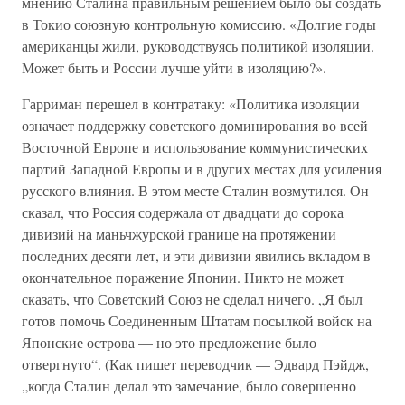
мнению Сталина правильным решением было бы создать
в Токио союзную контрольную комиссию. «Долгие годы
американцы жили, руководствуясь политикой изоляции.
Может быть и России лучше уйти в изоляцию?».
Гарриман перешел в контратаку: «Политика изоляции
означает поддержку советского доминирования во всей
Восточной Европе и использование коммунистических
партий Западной Европы и в других местах для усиления
русского влияния. В этом месте Сталин возмутился. Он
сказал, что Россия содержала от двадцати до сорока
дивизий на маньчжурской границе на протяжении
последних десяти лет, и эти дивизии явились вкладом в
окончательное поражение Японии. Никто не может
сказать, что Советский Союз не сделал ничего. „Я был
готов помочь Соединенным Штатам посылкой войск на
Японские острова — но это предложение было
отвергнуто“. (Как пишет переводчик — Эдвард Пэйдж,
„когда Сталин делал это замечание, было совершенно