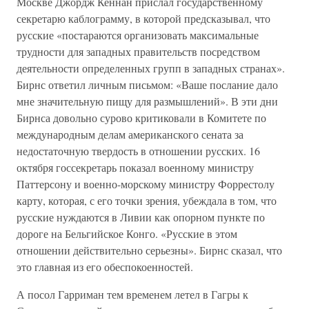
Москве Джордж Кеннан прислал государственному
секретарю каблограмму, в которой предсказывал, что
русские «постараются организовать максимальные
трудности для западных правительств посредством
деятельности определенных групп в западных странах».
Бирнс ответил личным письмом: «Ваше послание дало
мне значительную пищу для размышлений». В эти дни
Бирнса довольно сурово критиковали в Комитете по
международным делам американского сената за
недостаточную твердость в отношении русских. 16
октября госсекретарь показал военному министру
Паттерсону и военно-морскому министру Форрестолу
карту, которая, с его точки зрения, убеждала в том, что
русские нуждаются в Ливии как опорном пункте по
дороге на Бельгийское Конго. «Русские в этом
отношении действительно серьезны». Бирнс сказал, что
это главная из его обеспокоенностей.
А посол Гарриман тем временем летел в Гагры к