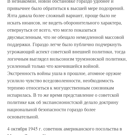
В незнакомой, новой обстановке гораздо удобнее и
привычнее было обратиться к высшей мере подозрений.
Ялта давала более сложный вариант, проще было не
искать нюансов, не видеть оборонительного характера,
отвернуться от всего, что могло показаться
двусмысленным, что не обещало немедленной массовой
поддержки. Гораздо легче было публично подчеркнуть
угрожающий аспект советской внешней политики, тогда
логичным выглядел вильсонизм трумэновской политики,
усиленный только что кончившейся войной.
Экстренность войны ушла в прошлое, атомное оружие
усилило чувство вседозволенности, необходимость
терпимо относиться к могущественным союзникам
испарилась. В то же время представление о советской
политике как об экспансионистской делало доктрину
национальной безопасности гораздо более
основательной.
4 октября 1945 г. советник американского посольства в