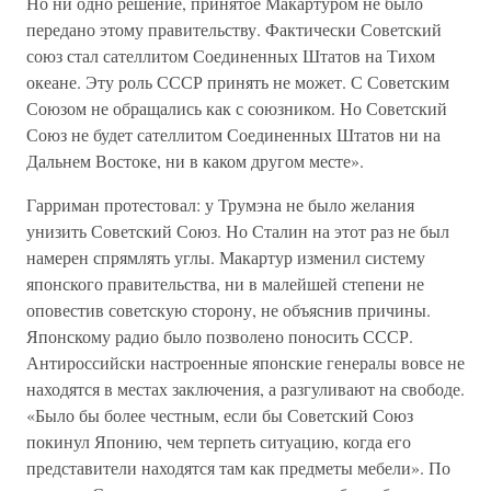
Но ни одно решение, принятое Макартуром не было
передано этому правительству. Фактически Советский
союз стал сателлитом Соединенных Штатов на Тихом
океане. Эту роль СССР принять не может. С Советским
Союзом не обращались как с союзником. Но Советский
Союз не будет сателлитом Соединенных Штатов ни на
Дальнем Востоке, ни в каком другом месте».
Гарриман протестовал: у Трумэна не было желания
унизить Советский Союз. Но Сталин на этот раз не был
намерен спрямлять углы. Макартур изменил систему
японского правительства, ни в малейшей степени не
оповестив советскую сторону, не объяснив причины.
Японскому радио было позволено поносить СССР.
Антироссийски настроенные японские генералы вовсе не
находятся в местах заключения, а разгуливают на свободе.
«Было бы более честным, если бы Советский Союз
покинул Японию, чем терпеть ситуацию, когда его
представители находятся там как предметы мебели». По