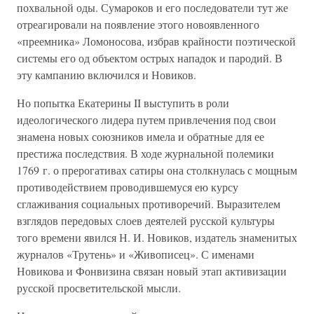
похвальной оды. Сумароков и его последователи тут же
отреагировали на появление этого новоявленного
«преемника» Ломоносова, избрав крайности поэтической
системы его од объектом острых нападок и пародий. В
эту кампанию включился и Новиков.
Но попытка Екатерины II выступить в роли
идеологического лидера путем привлечения под свои
знамена новых союзников имела и обратные для ее
престижа последствия. В ходе журнальной полемики
1769 г. о прерогативах сатиры она столкнулась с мощным
противодействием проводившемуся ею курсу
сглаживания социальных противоречий. Выразителем
взглядов передовых слоев деятелей русской культуры
того времени явился Н. И. Новиков, издатель знаменитых
журналов «Трутень» и «Живописец». С именами
Новикова и Фонвизина связан новый этап активизации
русской просветительской мысли.