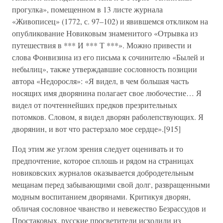
прогулка», помещенном в 13 листе журнала
«Живописец» (1772, с. 97–102) и явившемся откликом на
опубликование Новиковым знаменитого «Отрывка из
путешествия в *** И *** Т ***». Можно привести и
слова Фонвизина из его письма к сочинителю «Былей и
небылиц», также утверждавшие сословность позиции
автора «Недоросля»: «Я видел, в чем большая часть
носящих имя дворянина полагает свое любочестие… Я
видел от почтеннейших предков презрительных
потомков. Словом, я видел дворян раболепствующих. Я
дворянин, и вот что растерзало мое сердце».[915]
Под этим же углом зрения следует оценивать и то
предпочтение, которое сплошь и рядом на страницах
новиковских журналов оказывается добродетельным
мещанам перед забывающими свой долг, развращенными
модным воспитанием дворянами. Критикуя дворян,
обличая сословное чванство и невежество Безрассудов и
Простаковых, русские просветители исходили из