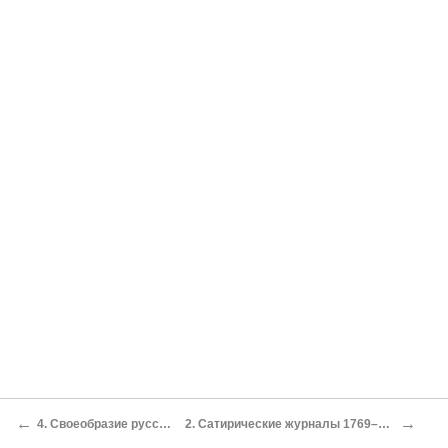
←
→
4. Своеобразие русского классицизма
2. Сатирические журналы 1769–1772 годов (Н. И. Новиков)