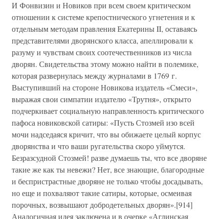
И Фонвизин и Новиков при всем своем критическом
отношении к системе крепостнического угнетения и к
отдельным методам правления Екатерины II, оставаясь
представителями дворянского класса, апеллировали к
разуму и чувствам своих соотечественников из числа
дворян. Свидетельства этому можно найти в полемике,
которая развернулась между журналами в 1769 г.
Выступивший на стороне Новикова издатель «Смеси»,
выражая свои симпатии издателю «Трутня», открыто
подчеркивает социальную направленность критического
пафоса новиковской сатиры: «Пусть Стозмей изо всей
мочи надседаяся кричит, что вы обижаете целый корпус
дворянства и что ваши ругательства скоро уймутся.
Безразсудной Стозмей! разве думаешь ты, что все дворяне
такие же как ты невежи? Нет, все знающие, благородные
и беспристрастные дворяне не только чтобы досадывать,
но еще и похваляют такие сатиры, которые, осмеивая
порочных, возвышают добродетельных дворян».[914]
Аналогичная идея заключена и в очерке «Аглинская