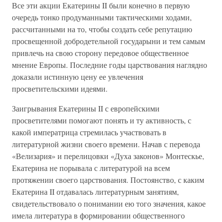
Все эти акции Екатерины II были конечно в первую
очередь тонко продуманными тактическими ходами,
рассчитанными на то, чтобы создать себе репутацию
просвещенной добродетельной государыни и тем самым
привлечь на свою сторону передовое общественное
мнение Европы. Последние годы царствования наглядно
доказали истинную цену ее увлечения
просветительскими идеями.
Заигрывания Екатерины II с европейскими
просветителями помогают понять и ту активность, с
какой императрица стремилась участвовать в
литературной жизни своего времени. Начав с перевода
«Велизария» и перелицовки «Духа законов» Монтескье,
Екатерина не порывала с литературой на всем
протяжении своего царствования. Постоянство, с каким
Екатерина II отдавалась литературным занятиям,
свидетельствовало о понимании ею того значения, какое
имела литература в формировании общественного