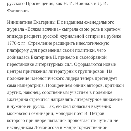
русского Просвещения, как Н. И. Новиков и Д. И.
Фонвизин.
Инициатива Екатерины II с изданием еженедельного
журнала «Всякая всячина» сыграла свою роль в кратком
эпизоде расцвета русской журнальной сатиры на рубеже
1770-х гг. Стремление расширить идеологическую
платформу для проведения своей политики, чего
добивалась Екатерина II, привело к своеобразной
перестановке литературных сил. Оформляются новые
центры притяжения литературных группировок. На
положение идеологического лидера теперь претендует
сама императрица. Поощрением одних авторов, критикой
других, наконец, собственным участием в полемике
Екатерина стремится направлять литературное движение
в нужное ей русло. Так, ею был обласкан выученик
московской семинарии, молодой поэт В. Петров,
которого при дворе пытались провозгласить чуть ли не
наследником Ломоносова в жанре торжественной