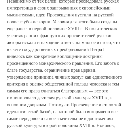
Независимо от тех целей, которые преследовала русская
императрица в своих заигрываниях с европейскими
мыслителями, идеи Просвещения пустили на русской
почве глубокие корни. Условия для этого были созданы
еще ранее, в первой половине XVIII в. В политических
учениях ранних французских просветителей русские
авторы искали и находили ответы на многое из того, что
в свете государственных преобразований Петра I
виделось как конкретное воплощение доктрины
просвещенного монархического правления. Его забота о
благе государства, ограничение прав церкви,
утверждение принципа личных заслуг как единственного
критерия в оценке общественной пользы человека и тем
самым его права считаться благородным — все это
импонировало деятелям русской культуры XVIII в., в
основном дворянам. Потому-то Просвещение и стало той
идеологической базой, на которой было вскормлено все
самое передовое и самое значительное в достижениях
русской культуры второй половины XVIII в. Новиков,