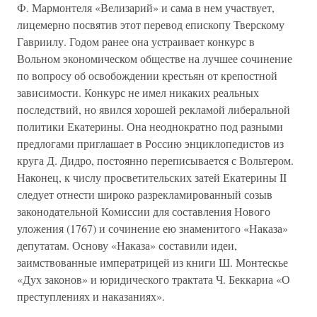
Ф. Мармонтеля «Велизарий» и сама в нем участвует,
лицемерно посвятив этот перевод епископу Тверскому
Гавриилу. Годом ранее она устраивает конкурс в
Вольном экономическом обществе на лучшее сочинение
по вопросу об освобождении крестьян от крепостной
зависимости. Конкурс не имел никаких реальных
последствий, но явился хорошей рекламой либеральной
политики Екатерины. Она неоднократно под разными
предлогами приглашает в Россию энциклопедистов из
круга Д. Дидро, постоянно переписывается с Вольтером.
Наконец, к числу просветительских затей Екатерины II
следует отнести широко разрекламированный созыв
законодательной Комиссии для составления Нового
уложения (1767) и сочинение ею знаменитого «Наказа»
депутатам. Основу «Наказа» составили идеи,
заимствованные императрицей из книги Ш. Монтескье
«Дух законов» и юридического трактата Ч. Беккариа «О
преступлениях и наказаниях».