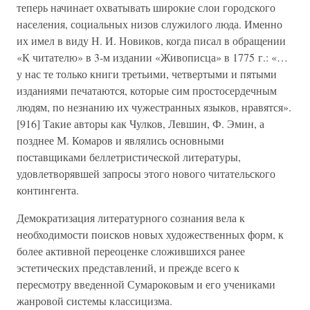
теперь начинает охватывать широкие слои городского
населения, социальных низов служилого люда. Именно
их имел в виду Н. И. Новиков, когда писал в обращении
«К читателю» в 3-м издании «Живописца» в 1775 г.: «…
у нас те только книги третьими, четвертыми и пятыми
изданиями печатаются, которые сим простосердечным
людям, по незнанию их чужестранных языков, нравятся».
[916] Такие авторы как Чулков, Левшин, Ф. Эмин, а
позднее М. Комаров и являлись основными
поставщиками беллетристической литературы,
удовлетворявшей запросы этого нового читательского
контингента.
Демократизация литературного сознания вела к
необходимости поисков новых художественных форм, к
более активной переоценке сложившихся ранее
эстетических представлений, и прежде всего к
пересмотру введенной Сумароковым и его учениками
жанровой системы классицизма.